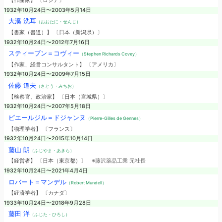
【作曲家】 〔ロシア〕
1932年10月24日〜2003年5月14日
大溪 洗耳
（おおたに・せんじ）
【書家（書道）】 〔日本（新潟県）〕
1932年10月24日〜2012年7月16日
スティーブン＝コヴィー
（Stephen Richards Covey）
【作家、経営コンサルタント】 〔アメリカ〕
1932年10月24日〜2009年7月15日
佐藤 道夫
（さとう・みちお）
【検察官、政治家】 〔日本（宮城県）〕
1932年10月24日〜2007年5月18日
ピエールジル＝ドジャンヌ
（Pierre-Gilles de Gennes）
【物理学者】 〔フランス〕
1932年10月24日〜2015年10月14日
藤山 朗
（ふじやま・あきら）
【経営者】 〔日本（東京都）〕
※藤沢薬品工業 元社長
1932年10月24日〜2021年4月4日
ロバート＝マンデル
（Robert Mundell）
【経済学者】 〔カナダ〕
1933年10月24日〜2018年9月28日
藤田 洋
（ふじた・ひろし）