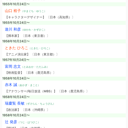
1955年10月24日〜
山口 裕子
（やまぐち・ゆうこ）
【キャラクターデザイナー】 〔日本（高知県）〕
1955年10月24日〜
遊川 和彦
（ゆかわ・かずひこ）
【脚本家】 〔日本（東京都）〕
1956年10月24日〜
ときた ひろこ
（ときた・ひろこ）
【アニメ演出家】 〔日本（東京都）〕
1957年10月24日〜
富岡 忠文
（とみおか・ただふみ）
【映画監督】 〔日本（鹿児島県）〕
1958年10月24日〜
赤木 誠
（あかぎ・まこと）
【アナウンサー/毎日放送（MBS）】 〔日本（鹿児島県）〕
1958年10月24日〜
瑞慶覧 長敏
（ずけらん・ちょうびん）
【政治家】 〔日本（沖縄県）〕
1958年10月24日〜
辻 発彦
（つじ・はつひこ）