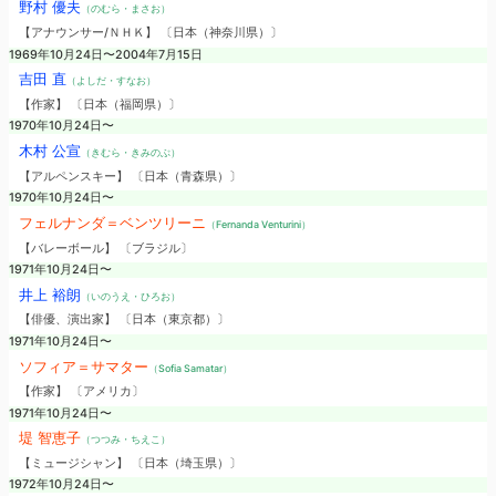
野村 優夫
（のむら・まさお）
【アナウンサー/ＮＨＫ】 〔日本（神奈川県）〕
1969年10月24日〜2004年7月15日
吉田 直
（よしだ・すなお）
【作家】 〔日本（福岡県）〕
1970年10月24日〜
木村 公宣
（きむら・きみのぶ）
【アルペンスキー】 〔日本（青森県）〕
1970年10月24日〜
フェルナンダ＝ベンツリーニ
（Fernanda Venturini）
【バレーボール】 〔ブラジル〕
1971年10月24日〜
井上 裕朗
（いのうえ・ひろお）
【俳優、演出家】 〔日本（東京都）〕
1971年10月24日〜
ソフィア＝サマター
（Sofia Samatar）
【作家】 〔アメリカ〕
1971年10月24日〜
堤 智恵子
（つつみ・ちえこ）
【ミュージシャン】 〔日本（埼玉県）〕
1972年10月24日〜