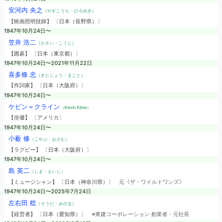
安河内 央之
（やすこうち・ひろゆき）
【映画照明技師】 〔日本（長野県）〕
1947年10月24日〜
笠井 浩二
（かさい・こうじ）
【囲碁】 〔日本（東京都）〕
1947年10月24日〜2021年11月22日
喜多條 忠
（きたじょう・まこと）
【作詞家】 〔日本（大阪府）〕
1947年10月24日〜
ケビン＝クライン
（Kevin Kline）
【俳優】 〔アメリカ〕
1947年10月24日〜
小薮 修
（こやぶ・おさむ）
【ラグビー】 〔日本（大阪府）〕
1947年10月24日〜
島 英二
（しま・えいじ）
【ミュージシャン】 〔日本（神奈川県）〕
元《ザ・ワイルドワンズ》
1947年10月24日〜2025年7月24日
左右田 稔
（そうだ・みのる）
【経営者】 〔日本（愛知県）〕
※東建コーポレーション 創業者・元社長