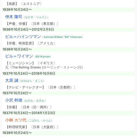
【画家】 〔エストニア〕
1936年10月24日〜
仲木 隆司
（なかぎ・りゅうじ）
【声優、俳優】 〔日本（東京都）〕
1936年10月24日〜2012年2月5日
ビル＝ハインツマン
（Samuel William “Bill” Hinzman）
【俳優、映画監督】 〔アメリカ〕
1936年10月24日〜
ビル＝ワイマン
（Bill Wyman）
【ミュージシャン】 〔イギリス〕
元《The Rolling Stones (ローリング・ストーンズ)》
1937年10月24日〜2018年10月6日
大原 誠
（おおはら・まこと）
【テレビ・ディレクター】 〔日本（京都府）〕
1937年10月24日〜
小沢 幹雄
（おざわ・みきお）
【俳優】 〔日本（旧・満州）〕
1937年10月24日〜2014年1月23日
小林 カツ代
（こばやし・かつよ）
【料理研究家】 〔日本（大阪府）〕
1939年10月24日〜