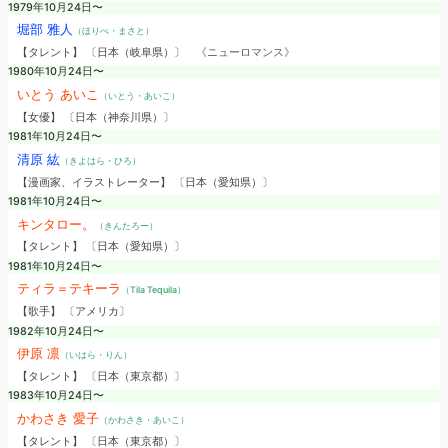
1979年10月24日〜
堀部 雅人
（ほりべ・まさと）
【タレント】 〔日本（岐阜県）〕
《ニューロマンス》
1980年10月24日〜
いとう あいこ
（いとう・あいこ）
【女優】 〔日本（神奈川県）〕
1981年10月24日〜
清原 紘
（きよはら・ひろ）
【漫画家、イラストレーター】 〔日本（愛知県）〕
1981年10月24日〜
キンタロー。
（きんたろー）
【タレント】 〔日本（愛知県）〕
1981年10月24日〜
ティラ＝テキーラ
（Tila Tequila）
【歌手】 〔アメリカ〕
1982年10月24日〜
伊原 凛
（いはら・りん）
【タレント】 〔日本（東京都）〕
1983年10月24日〜
かわさき 愛子
（かわさき・あいこ）
【タレント】 〔日本（東京都）〕