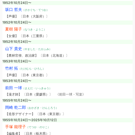
1952年10月24日〜
坂口 哲夫
（さかぐち・てつお）
【声優】 〔日本（大阪府）〕
1952年10月24日〜
夏樹 陽子
（なつき・ようこ）
【女優】 〔日本（三重県）〕
1952年10月24日〜
山下 貴史
（やました・たかふみ）
【農林官僚、政治家】 〔日本（北海道）〕
1953年10月24日〜
竹村 拓
（たけむら・ひろし）
【声優】 〔日本（東京都）〕
1953年10月24日〜
前田 一球
（まえだ・いっきゅう）
【漫才師】 〔日本（愛媛県）〕
《前田一球・写楽》
1955年10月24日〜
岡崎 乾二郎
（おかざき・けんじろう）
【造形デザイナー】 〔日本（東京都）〕
1955年10月24日〜2025年10月12日
手塚 能理子
（てつか・のりこ）
【編集者】 〔日本（栃木県）〕