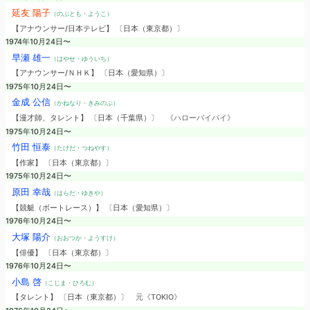
延友 陽子
（のぶとも・ようこ）
【アナウンサー/日本テレビ】 〔日本（東京都）〕
1974年10月24日〜
早瀬 雄一
（はやせ・ゆういち）
【アナウンサー/ＮＨＫ】 〔日本（愛知県）〕
1975年10月24日〜
金成 公信
（かねなり・きみのぶ）
【漫才師、タレント】 〔日本（千葉県）〕
《ハローバイバイ》
1975年10月24日〜
竹田 恒泰
（たけだ・つねやす）
【作家】 〔日本（東京都）〕
1975年10月24日〜
原田 幸哉
（はらだ・ゆきや）
【競艇（ボートレース）】 〔日本（愛知県）〕
1976年10月24日〜
大塚 陽介
（おおつか・ようすけ）
【俳優】 〔日本（東京都）〕
1976年10月24日〜
小島 啓
（こじま・ひろむ）
【タレント】 〔日本（東京都）〕
元《TOKIO》