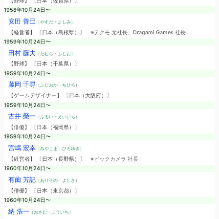
【野球】 〔日本（佐賀県）〕
1958年10月24日〜
安田 善巳
（やすだ・よしみ）
【経営者】 〔日本（島根県）〕
※テクモ 元社長、Dragami Games 社長
1959年10月24日〜
田村 藤夫
（たむら・ふじお）
【野球】 〔日本（千葉県）〕
1959年10月24日〜
藤岡 千尋
（ふじおか・ちひろ）
【ゲームデザイナー】 〔日本（大阪府）〕
1959年10月24日〜
古井 榮一
（ふるい・えいいち）
【俳優】 〔日本（福岡県）〕
1959年10月24日〜
宮嶋 宏幸
（みやじま・ひろゆき）
【経営者】 〔日本（長野県）〕
※ビックカメラ 社長
1960年10月24日〜
有薗 芳記
（ありぞの・よしき）
【俳優】 〔日本（東京都）〕
1960年10月24日〜
納 浩一
（おさむ・こういち）