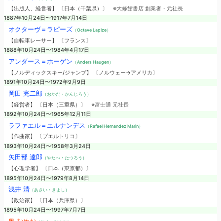
【出版人、経営者】 〔日本（千葉県）〕
※大修館書店 創業者・元社長
1887年10月24日〜1917年7月14日
オクターヴ＝ラピーズ
（Octave Lapize）
【自転車レーサー】 〔フランス〕
1888年10月24日〜1984年4月17日
アンダース＝ホーゲン
（Anders Haugen）
【ノルディックスキー/ジャンプ】 〔ノルウェー→アメリカ〕
1891年10月24日〜1972年9月9日
岡田 完二郎
（おかだ・かんじろう）
【経営者】 〔日本（三重県）〕
※富士通 元社長
1892年10月24日〜1965年12月11日
ラファエル＝エルナンデス
（Rafael Hernandez Marin）
【作曲家】 〔プエルトリコ〕
1893年10月24日〜1958年3月24日
矢田部 達郎
（やたべ・たつろう）
【心理学者】 〔日本（東京都）〕
1895年10月24日〜1979年8月14日
浅井 清
（あさい・きよし）
【政治家】 〔日本（兵庫県）〕
1895年10月24日〜1997年7月7日