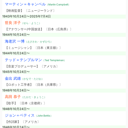
マーティン＝キャンベル
（Martin Campbell）
【映画監督】 〔ニュージーランド〕
1943年10月24日〜2025年7月4日
世良 洋子
（せら・ようこ）
【アナウンサー/中国放送】 〔日本（広島県）〕
1944年10月24日〜
海老沢 一博
（えびさわ・かずひろ）
【ミュージシャン】 〔日本（東京都）〕
1944年10月24日〜
テッド＝テンプルマン
（Ted Templeman）
【音楽プロデューサー】 〔アメリカ〕
1945年10月24日〜
金出 武雄
（かなで・たけお）
【ロボット工学者】 〔日本（兵庫県）〕
1946年10月24日〜
高田 恭子
（たかだ・きょうこ）
【歌手】 〔日本（京都府）〕
1946年10月24日〜
ジョン＝ベティス
（John Bettis）
【作詞家】 〔アメリカ〕
1946年10月24日〜