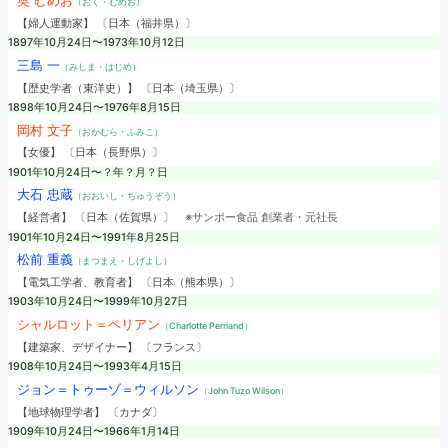
奥 むめお
（おく・むめお）
【婦人運動家】 〔日本（福井県）〕
1897年10月24日〜1973年10月12日
三島 一
（みしま・はじめ）
【歴史学者（東洋史）】 〔日本（埼玉県）〕
1898年10月24日〜1976年8月15日
岡村 文子
（おかむら・ふみこ）
【女優】 〔日本（長野県）〕
1901年10月24日〜？年？月？日
大石 忠蔵
（おおいし・ちゅうぞう）
【経営者】 〔日本（佐賀県）〕
※サンポー食品 創業者・元社長
1901年10月24日〜1991年8月25日
松前 重義
（まつまえ・しげよし）
【電気工学者、教育者】 〔日本（熊本県）〕
1903年10月24日〜1999年10月27日
シャルロット＝ペリアン
（Charlotte Perriand）
【建築家、デザイナー】 〔フランス〕
1908年10月24日〜1993年4月15日
ジョン＝トゥーゾ＝ウィルソン
（John Tuzo Wilson）
【地球物理学者】 〔カナダ〕
1909年10月24日〜1966年1月14日