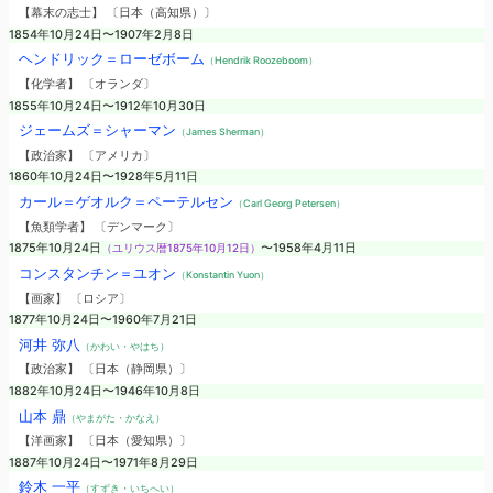
【幕末の志士】 〔日本（高知県）〕
1854年10月24日〜1907年2月8日
ヘンドリック＝ローゼボーム
（Hendrik Roozeboom）
【化学者】 〔オランダ〕
1855年10月24日〜1912年10月30日
ジェームズ＝シャーマン
（James Sherman）
【政治家】 〔アメリカ〕
1860年10月24日〜1928年5月11日
カール＝ゲオルク＝ペーテルセン
（Carl Georg Petersen）
【魚類学者】 〔デンマーク〕
1875年10月24日
（ユリウス暦1875年10月12日）
〜1958年4月11日
コンスタンチン＝ユオン
（Konstantin Yuon）
【画家】 〔ロシア〕
1877年10月24日〜1960年7月21日
河井 弥八
（かわい・やはち）
【政治家】 〔日本（静岡県）〕
1882年10月24日〜1946年10月8日
山本 鼎
（やまがた・かなえ）
【洋画家】 〔日本（愛知県）〕
1887年10月24日〜1971年8月29日
鈴木 一平
（すずき・いちへい）