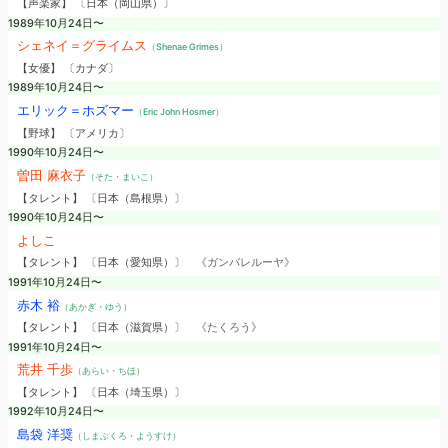
【声楽家】 〔日本（岡山県）〕
1989年10月24日〜
シェネイ＝グライムス
（Shenae Grimes）
【女優】 〔カナダ〕
1989年10月24日〜
エリック＝ホズマー
（Eric John Hosmer）
【野球】 〔アメリカ〕
1990年10月24日〜
曽田 麻衣子
（そた・まいこ）
【タレント】 〔日本（島根県）〕
1990年10月24日〜
よしこ
【タレント】 〔日本（愛知県）〕
《ガンバレルーヤ》
1991年10月24日〜
赤木 裕
（あかぎ・ゆう）
【タレント】 〔日本（滋賀県）〕
《たくろう》
1991年10月24日〜
荒井 千歩
（あらい・ちほ）
【タレント】 〔日本（埼玉県）〕
1992年10月24日〜
島袋 洋奨
（しまぶくろ・ようすけ）