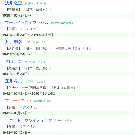
浅井 敬壹
（あさい・けいいち）
【指揮者】 〔日本（京都府）〕
1939年10月24日〜
マーレイ＝エイブラハム
（Murray Abraham）
【俳優】 〔アメリカ〕
1941年10月24日〜2020年4月2日
井手 明彦
（いで・あきひこ）
【経営者】 〔日本（福岡県）〕
※三菱マテリアル 元社長
1941年10月24日〜
片山 圭之
（かたやま・けいじ）
【政治家】 〔日本（香川県）〕
1941年10月24日〜
蓮井 孝夫
（はすい・たかお）
【アナウンサー/西日本放送】 〔日本（香川県）〕
1942年10月24日〜2016年3月24日
マギー＝ブライ
（Maggie Blye）
【女優】 〔アメリカ〕
1942年10月24日〜
ロバート＝ホワイティング
（Robert Whiting）
【作家】 〔アメリカ〕
1943年10月24日〜