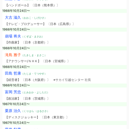
【ハンドボール】 〔日本（熊本県）〕
1966年10月24日〜
大古 滋久
（おおこ・しげひさ）
【テレビ・プロデューサー】 〔日本（広島県）〕
1966年10月24日〜
崩場 将夫
（くずば・まさお）
【作曲家】 〔日本（京都府）〕
1966年10月24日〜
滝島 雅子
（たきしま・まさこ）
【アナウンサー/ＮＨＫ】 〔日本（宮城県）〕
1966年10月24日〜
田島 哲康
（たじま・てつやす）
【経営者】 〔日本（大阪府）〕
※サカイ引越センター 社長
1966年10月24日〜
富岡 芳忠
（とみおか・よしただ）
【政治家】 〔日本（茨城県）〕
1967年10月24日〜
栗原 治久
（くりはら・はるひさ）
【ディスクジョッキー】 〔日本（東京都）〕
1967年10月24日〜