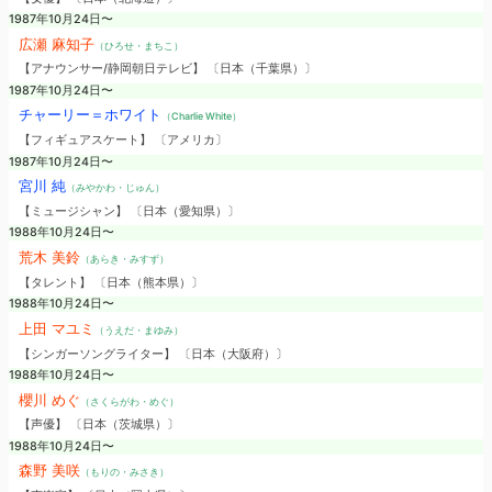
1987年10月24日〜
広瀬 麻知子
（ひろせ・まちこ）
【アナウンサー/静岡朝日テレビ】 〔日本（千葉県）〕
1987年10月24日〜
チャーリー＝ホワイト
（Charlie White）
【フィギュアスケート】 〔アメリカ〕
1987年10月24日〜
宮川 純
（みやかわ・じゅん）
【ミュージシャン】 〔日本（愛知県）〕
1988年10月24日〜
荒木 美鈴
（あらき・みすず）
【タレント】 〔日本（熊本県）〕
1988年10月24日〜
上田 マユミ
（うえだ・まゆみ）
【シンガーソングライター】 〔日本（大阪府）〕
1988年10月24日〜
櫻川 めぐ
（さくらがわ・めぐ）
【声優】 〔日本（茨城県）〕
1988年10月24日〜
森野 美咲
（もりの・みさき）