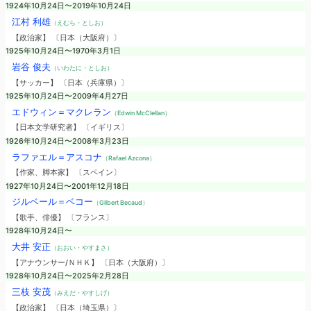
1924年10月24日〜2019年10月24日
江村 利雄
（えむら・としお）
【政治家】 〔日本（大阪府）〕
1925年10月24日〜1970年3月1日
岩谷 俊夫
（いわたに・としお）
【サッカー】 〔日本（兵庫県）〕
1925年10月24日〜2009年4月27日
エドウィン＝マクレラン
（Edwin McClellan）
【日本文学研究者】 〔イギリス〕
1926年10月24日〜2008年3月23日
ラファエル＝アスコナ
（Rafael Azcona）
【作家、脚本家】 〔スペイン〕
1927年10月24日〜2001年12月18日
ジルベール＝ベコー
（Gilbert Becaud）
【歌手、俳優】 〔フランス〕
1928年10月24日〜
大井 安正
（おおい・やすまさ）
【アナウンサー/ＮＨＫ】 〔日本（大阪府）〕
1928年10月24日〜2025年2月28日
三枝 安茂
（みえだ・やすしげ）
【政治家】 〔日本（埼玉県）〕