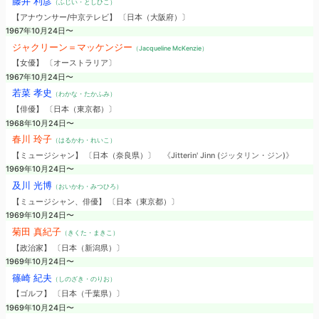
藤井 利彦
（ふじい・としひこ）
【アナウンサー/中京テレビ】 〔日本（大阪府）〕
1967年10月24日〜
ジャクリーン＝マッケンジー
（Jacqueline McKenzie）
【女優】 〔オーストラリア〕
1967年10月24日〜
若菜 孝史
（わかな・たかふみ）
【俳優】 〔日本（東京都）〕
1968年10月24日〜
春川 玲子
（はるかわ・れいこ）
【ミュージシャン】 〔日本（奈良県）〕
《Jitterin' Jinn (ジッタリン・ジン)》
1969年10月24日〜
及川 光博
（おいかわ・みつひろ）
【ミュージシャン、俳優】 〔日本（東京都）〕
1969年10月24日〜
菊田 真紀子
（きくた・まきこ）
【政治家】 〔日本（新潟県）〕
1969年10月24日〜
篠崎 紀夫
（しのざき・のりお）
【ゴルフ】 〔日本（千葉県）〕
1969年10月24日〜