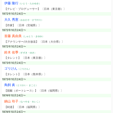
伊藤 隆行
（いとう・たかゆき）
【テレビ・プロデューサー】 〔日本（東京都）〕
1972年10月24日〜
大久 秀憲
（おおひさ・ひでのり）
【作家】 〔日本（宮城県）〕
1972年10月24日〜
首藤 真由美
（しゅとう・まゆみ）
【アナウンサー/大分放送】 〔日本（大分県）〕
1972年10月24日〜
鈴木 佑季
（すずき・ゆき）
【タレント】 〔日本（東京都）〕
1973年10月24日〜
ゴリけん
（ごりけん）
【タレント】 〔日本（熊本県）〕
1973年10月24日〜
鳥飼 眞
（とりかい・まこと）
【競艇（ボートレース）】 〔日本（福岡県）〕
1974年10月24日〜
鍋山 玲子
（なべやま・れいこ）
【剣道】 〔日本（福岡県）〕
1974年10月24日〜