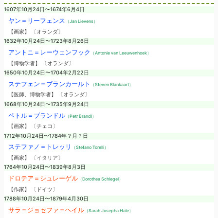
1607年10月24日〜1674年6月4日
ヤン＝リーフェンス
（Jan Lievens）
【画家】 〔オランダ〕
1632年10月24日〜1723年8月26日
アントニ＝レーウェンフック
（Antonie van Leeuwenhoek）
【博物学者】 〔オランダ〕
1650年10月24日〜1704年2月22日
ステフェン＝ブランカールト
（Steven Blankaart）
【医師、博物学者】 〔オランダ〕
1668年10月24日〜1735年9月24日
ペトル＝ブランドル
（Petr Brandl）
【画家】 〔チェコ〕
1712年10月24日〜1784年？月？日
ステファノ＝トレッリ
（Stefano Torelli）
【画家】 〔イタリア〕
1764年10月24日〜1839年8月3日
ドロテア＝シュレーゲル
（Dorothea Schlegel）
【作家】 〔ドイツ〕
1788年10月24日〜1879年4月30日
サラ＝ジョセファ＝ヘイル
（Sarah Josepha Hale）