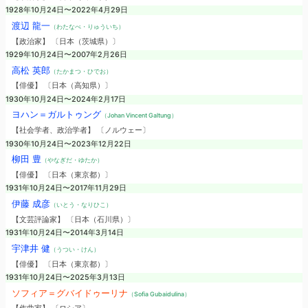
1928年10月24日〜2022年4月29日
渡辺 龍一
（わたなべ・りゅういち）
【政治家】 〔日本（茨城県）〕
1929年10月24日〜2007年2月26日
高松 英郎
（たかまつ・ひでお）
【俳優】 〔日本（高知県）〕
1930年10月24日〜2024年2月17日
ヨハン＝ガルトゥング
（Johan Vincent Galtung）
【社会学者、政治学者】 〔ノルウェー〕
1930年10月24日〜2023年12月22日
柳田 豊
（やなぎだ・ゆたか）
【俳優】 〔日本（東京都）〕
1931年10月24日〜2017年11月29日
伊藤 成彦
（いとう・なりひこ）
【文芸評論家】 〔日本（石川県）〕
1931年10月24日〜2014年3月14日
宇津井 健
（うつい・けん）
【俳優】 〔日本（東京都）〕
1931年10月24日〜2025年3月13日
ソフィア＝グバイドゥーリナ
（Sofia Gubaidulina）