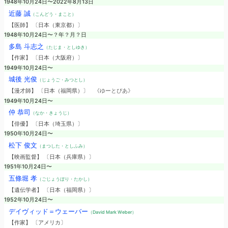
1948年10月24日〜2022年8月13日
近藤 誠
（こんどう・まこと）
【医師】 〔日本（東京都）〕
1948年10月24日〜？年？月？日
多島 斗志之
（たじま・としゆき）
【作家】 〔日本（大阪府）〕
1949年10月24日〜
城後 光俊
（じょうご・みつとし）
【漫才師】 〔日本（福岡県）〕
《ゆーとぴあ》
1949年10月24日〜
仲 恭司
（なか・きょうじ）
【俳優】 〔日本（埼玉県）〕
1950年10月24日〜
松下 俊文
（まつした・としふみ）
【映画監督】 〔日本（兵庫県）〕
1951年10月24日〜
五條堀 孝
（ごじょうぼり・たかし）
【遺伝学者】 〔日本（福岡県）〕
1952年10月24日〜
デイヴィッド＝ウェーバー
（David Mark Weber）
【作家】 〔アメリカ〕