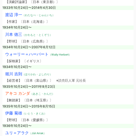
【演劇評論家】 〔日本（東京都）〕
1933年10月24日〜2014年4月30日
渡辺 淳一
（わたなべ・じゅんいち）
【作家】 〔日本（北海道）〕
1934年10月24日〜
川本 徳三
（かわもと・とくぞう）
【野球】 〔日本（広島県）〕
1934年10月24日〜2007年6月12日
ウォーリー＝ハーバート
（Wally Herbert）
【探検家】 〔イギリス〕
1934年10月24日〜
堀川 吉則
（ほりかわ・よしのり）
【経営者】 〔日本（富山県）〕
※読売巨人軍 元社長
1935年10月24日〜2011年9月23日
アキコ カンダ
（あきこ・かんだ）
【舞踏家】 〔日本（埼玉県）〕
1935年10月24日〜2015年8月15日
伊藤 菊雄
（いとう・きくお）
【野球】 〔日本（愛媛県）〕
1936年10月24日〜
ユリ＝アラク
（Jüri Arrak）