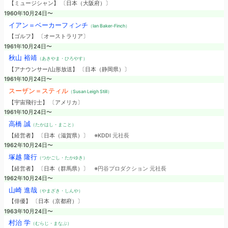
【ミュージシャン】 〔日本（大阪府）〕
1960年10月24日〜
イアン＝ベーカーフィンチ
（Ian Baker-Finch）
【ゴルフ】 〔オーストラリア〕
1961年10月24日〜
秋山 裕靖
（あきやま・ひろやす）
【アナウンサー/山形放送】 〔日本（静岡県）〕
1961年10月24日〜
スーザン＝スティル
（Susan Leigh Still）
【宇宙飛行士】 〔アメリカ〕
1961年10月24日〜
高橋 誠
（たかはし・まこと）
【経営者】 〔日本（滋賀県）〕
※KDDI 元社長
1962年10月24日〜
塚越 隆行
（つかごし・たかゆき）
【経営者】 〔日本（群馬県）〕
※円谷プロダクション 元社長
1962年10月24日〜
山崎 進哉
（やまざき・しんや）
【俳優】 〔日本（京都府）〕
1963年10月24日〜
村治 学
（むらじ・まなぶ）