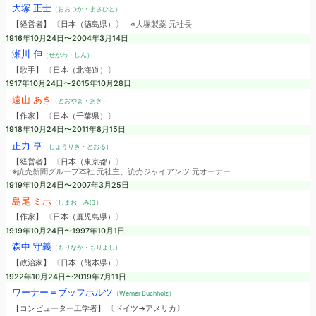
大塚 正士
（おおつか・まさひと）
【経営者】 〔日本（徳島県）〕
※大塚製薬 元社長
1916年10月24日〜2004年3月14日
瀬川 伸
（せがわ・しん）
【歌手】 〔日本（北海道）〕
1917年10月24日〜2015年10月28日
遠山 あき
（とおやま・あき）
【作家】 〔日本（千葉県）〕
1918年10月24日〜2011年8月15日
正力 亨
（しょうりき・とおる）
【経営者】 〔日本（東京都）〕
※読売新聞グループ本社 元社主、読売ジャイアンツ 元オーナー
1919年10月24日〜2007年3月25日
島尾 ミホ
（しまお・みほ）
【作家】 〔日本（鹿児島県）〕
1919年10月24日〜1997年10月1日
森中 守義
（もりなか・もりよし）
【政治家】 〔日本（熊本県）〕
1922年10月24日〜2019年7月11日
ワーナー＝ブッフホルツ
（Werner Buchholz）
【コンピューター工学者】 〔ドイツ→アメリカ〕