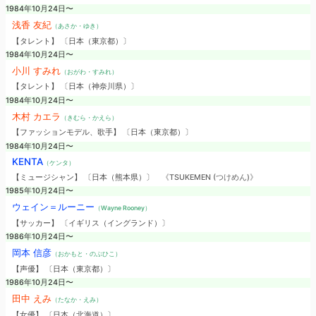
1984年10月24日〜
浅香 友紀
（あさか・ゆき）
【タレント】 〔日本（東京都）〕
1984年10月24日〜
小川 すみれ
（おがわ・すみれ）
【タレント】 〔日本（神奈川県）〕
1984年10月24日〜
木村 カエラ
（きむら・かえら）
【ファッションモデル、歌手】 〔日本（東京都）〕
1984年10月24日〜
KENTA
（ケンタ）
【ミュージシャン】 〔日本（熊本県）〕
《TSUKEMEN (つけめん)》
1985年10月24日〜
ウェイン＝ルーニー
（Wayne Rooney）
【サッカー】 〔イギリス（イングランド）〕
1986年10月24日〜
岡本 信彦
（おかもと・のぶひこ）
【声優】 〔日本（東京都）〕
1986年10月24日〜
田中 えみ
（たなか・えみ）
【女優】 〔日本（北海道）〕