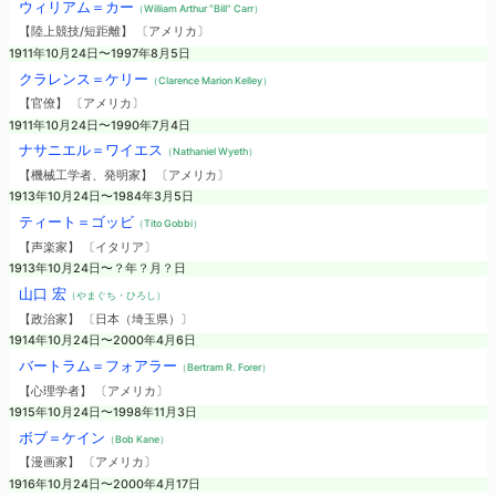
ウィリアム＝カー
（William Arthur “Bill” Carr）
【陸上競技/短距離】 〔アメリカ〕
1911年10月24日〜1997年8月5日
クラレンス＝ケリー
（Clarence Marion Kelley）
【官僚】 〔アメリカ〕
1911年10月24日〜1990年7月4日
ナサニエル＝ワイエス
（Nathaniel Wyeth）
【機械工学者、発明家】 〔アメリカ〕
1913年10月24日〜1984年3月5日
ティート＝ゴッビ
（Tito Gobbi）
【声楽家】 〔イタリア〕
1913年10月24日〜？年？月？日
山口 宏
（やまぐち・ひろし）
【政治家】 〔日本（埼玉県）〕
1914年10月24日〜2000年4月6日
バートラム＝フォアラー
（Bertram R. Forer）
【心理学者】 〔アメリカ〕
1915年10月24日〜1998年11月3日
ボブ＝ケイン
（Bob Kane）
【漫画家】 〔アメリカ〕
1916年10月24日〜2000年4月17日