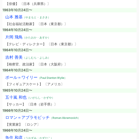
【俳優】 〔日本（兵庫県）〕
1963年10月24日〜
山本 雅基
（やまもと・まさき）
【社会福祉活動家】 〔日本（東京都）〕
1964年10月24日〜
片岡 飛鳥
（かたおか・あすか）
【テレビ・ディレクター】 〔日本（東京都）〕
1964年10月24日〜
吉村 善美
（よしむら・よしみ）
【検察官、政治家】 〔日本（大阪府）〕
1964年10月24日〜
ポール＝ワイリー
（Paul Stanton Wylie）
【フィギュアスケート】 〔アメリカ〕
1965年10月24日〜
五十嵐 和也
（いがらし・かずや）
【サッカー】 〔日本（岩手県）〕
1966年10月24日〜
ロマン＝アブラモビッチ
（Roman Abramovich）
【実業家】 〔ロシア〕
1966年10月24日〜
魚住 和彦
（うおずみ・かずひこ）