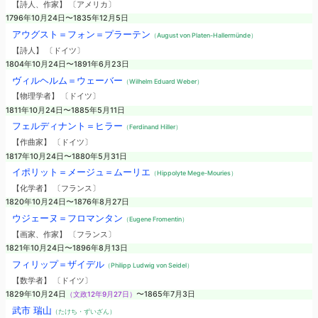
【詩人、作家】 〔アメリカ〕
1796年10月24日〜1835年12月5日
アウグスト＝フォン＝プラーテン
（August von Platen-Hallermünde）
【詩人】 〔ドイツ〕
1804年10月24日〜1891年6月23日
ヴィルヘルム＝ウェーバー
（Wilhelm Eduard Weber）
【物理学者】 〔ドイツ〕
1811年10月24日〜1885年5月11日
フェルディナント＝ヒラー
（Ferdinand Hiller）
【作曲家】 〔ドイツ〕
1817年10月24日〜1880年5月31日
イポリット＝メージュ＝ムーリエ
（Hippolyte Mege-Mouries）
【化学者】 〔フランス〕
1820年10月24日〜1876年8月27日
ウジェーヌ＝フロマンタン
（Eugene Fromentin）
【画家、作家】 〔フランス〕
1821年10月24日〜1896年8月13日
フィリップ＝ザイデル
（Philipp Ludwig von Seidel）
【数学者】 〔ドイツ〕
1829年10月24日
（文政12年9月27日）
〜1865年7月3日
武市 瑞山
（たけち・ずいざん）