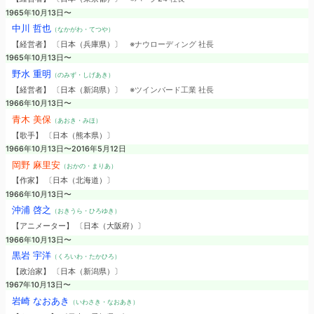
1965年10月13日〜
中川 哲也
（なかがわ・てつや）
【経営者】 〔日本（兵庫県）〕
※ナウローディング 社長
1965年10月13日〜
野水 重明
（のみず・しげあき）
【経営者】 〔日本（新潟県）〕
※ツインバード工業 社長
1966年10月13日〜
青木 美保
（あおき・みほ）
【歌手】 〔日本（熊本県）〕
1966年10月13日〜2016年5月12日
岡野 麻里安
（おかの・まりあ）
【作家】 〔日本（北海道）〕
1966年10月13日〜
沖浦 啓之
（おきうら・ひろゆき）
【アニメーター】 〔日本（大阪府）〕
1966年10月13日〜
黒岩 宇洋
（くろいわ・たかひろ）
【政治家】 〔日本（新潟県）〕
1967年10月13日〜
岩崎 なおあき
（いわさき・なおあき）