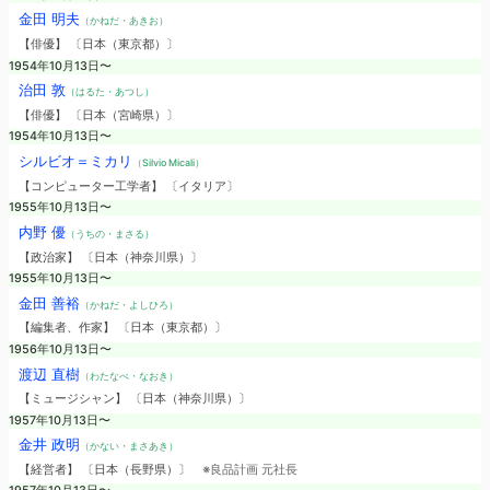
金田 明夫
（かねだ・あきお）
【俳優】 〔日本（東京都）〕
1954年10月13日〜
治田 敦
（はるた・あつし）
【俳優】 〔日本（宮崎県）〕
1954年10月13日〜
シルビオ＝ミカリ
（Silvio Micali）
【コンピューター工学者】 〔イタリア〕
1955年10月13日〜
内野 優
（うちの・まさる）
【政治家】 〔日本（神奈川県）〕
1955年10月13日〜
金田 善裕
（かねだ・よしひろ）
【編集者、作家】 〔日本（東京都）〕
1956年10月13日〜
渡辺 直樹
（わたなべ・なおき）
【ミュージシャン】 〔日本（神奈川県）〕
1957年10月13日〜
金井 政明
（かない・まさあき）
【経営者】 〔日本（長野県）〕
※良品計画 元社長