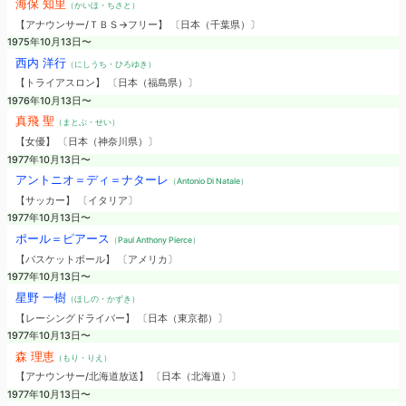
海保 知里
（かいほ・ちさと）
【アナウンサー/ＴＢＳ→フリー】 〔日本（千葉県）〕
1975年10月13日〜
西内 洋行
（にしうち・ひろゆき）
【トライアスロン】 〔日本（福島県）〕
1976年10月13日〜
真飛 聖
（まとぶ・せい）
【女優】 〔日本（神奈川県）〕
1977年10月13日〜
アントニオ＝ディ＝ナターレ
（Antonio Di Natale）
【サッカー】 〔イタリア〕
1977年10月13日〜
ポール＝ピアース
（Paul Anthony Pierce）
【バスケットボール】 〔アメリカ〕
1977年10月13日〜
星野 一樹
（ほしの・かずき）
【レーシングドライバー】 〔日本（東京都）〕
1977年10月13日〜
森 理恵
（もり・りえ）
【アナウンサー/北海道放送】 〔日本（北海道）〕
1977年10月13日〜