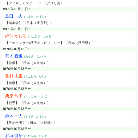
【フィギュアスケート】 〔アメリカ〕
1969年10月13日〜
島田 一志
（しまだ・かずし）
【編集者】 〔日本（東京都）〕
1969年10月13日〜
綿引 かおる
（わたひき・かおる）
【アナウンサー/秋田テレビ→フリー】 〔日本（秋田県）〕
1970年10月13日〜
荒木 直也
（あらき・なおや）
【俳優】 〔日本（東京都）〕
1970年10月13日〜
北村 由里
（きたむら・ゆり）
【女優】 〔日本（東京都）〕
1970年10月13日〜
栗原 玲子
（くりはら・れいこ）
【歌手】 〔日本（東京都）〕
1970年10月13日〜
鈴木 一人
（すずき・かずと）
【政治学者】 〔日本（長野県）〕
1970年10月13日〜
谷垣 健治
（たにがき・けんじ）