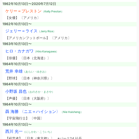
1962年10月13日〜2020年7月12日
ケリー＝プレストン
（Kelly Preston）
【女優】 〔アメリカ〕
1962年10月13日〜
ジェリー＝ライス
（Jerry Rice）
【アメリカンフットボール】 〔アメリカ〕
1963年10月13日〜
ヒロ・カナガワ
（Hiro Kanagawa）
【俳優】 〔日本（北海道）〕
1964年10月13日〜
荒井 幸雄
（あらい・ゆきお）
【野球】 〔日本（神奈川県）〕
1964年10月13日〜
小野坂 昌也
（おのさか・まさや）
【声優】 〔日本（大阪府）〕
1964年10月13日〜
聶 海勝 〈ニエ＝ハイション〉
（Nie Haisheng）
【宇宙飛行士】 〔中国〕
1964年10月13日〜
西川 光一
（にしかわ・こういち）
【経営者】 〔日本（東京都）〕
※パーク24 社長