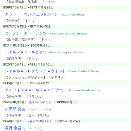
【音楽理論家、作曲家】 〔ドイツ〕
1806年10月13日〜1873年11月28日
オットー＝ウンフェルドルベン
（Otto Unverdorben）
【化学者】 〔ドイツ〕
1807年10月13日〜1874年9月3日
コーノン＝ガーベレンツ
（Hans Conon von der Gabelentz）
【政治家、言語学者】 〔ドイツ〕
1821年10月13日〜1902年9月5日
ルドルフ＝フィルヒョウ
（Rudolf Ludwig Karl Virchow）
【病理学者】 〔ドイツ〕
1825年10月13日〜1895年3月10日
シャルル＝フレデリック＝ウォルト
（Charles Frederick Worth）
【ファッションデザイナー】 〔イギリス〕
1835年10月13日〜1900年4月21日
アルフォンス＝ミルヌ＝エドワール
（Alphonse Milne-Edwards）
【動物学者】 〔フランス〕
1851年10月13日
（嘉永4年9月19日）
〜1899年8月8日
矢田部 良吉
（やたべ・りょうきち）
【植物学者】 〔日本（静岡県）〕
1854年10月13日
（嘉永7年8月22日）
〜1919年3月25日
辰野 金吾
（たつの・きんご）