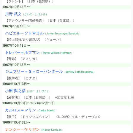
【タレント】 〔日本（愛知県）〕
1967年10月13日〜
川野 武文
（かわの・たけふみ）
【アナウンサー/宮崎放送】 〔日本（兵庫県）〕
1967年10月13日〜
ハビエル＝ソトマヨル
（Javier Sotomayor Sanabria）
【陸上競技/走り高跳び】 〔キューバ〕
1967年10月13日〜
トレバー＝ホフマン
（Trevor William Hoffman）
【野球】 〔アメリカ〕
1967年10月13日〜
ジェフリー＝Ｓ＝ローゼンタール
（Jeffrey Seth Rosenthal）
【数学者】 〔カナダ〕
1968年10月13日〜
小田 與之彦
（おだ・よしひこ）
【経営者】 〔日本（石川県）〕
※加賀屋 社長
1968年10月13日〜2021年12月19日
カルロス＝マリン
（Carlos Marin）
【歌手】 〔ドイツ→スペイン〕
《IL DIVO (イル・ディーヴォ)》
1969年10月13日〜
ナンシー＝ケリガン
（Nancy Kerrigan）