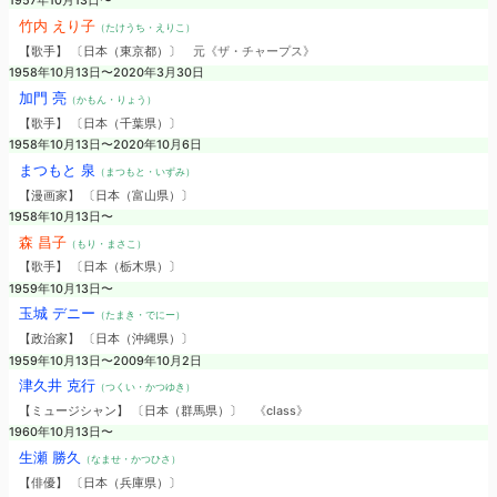
1957年10月13日〜
竹内 えり子
（たけうち・えりこ）
【歌手】 〔日本（東京都）〕
元《ザ・チャープス》
1958年10月13日〜2020年3月30日
加門 亮
（かもん・りょう）
【歌手】 〔日本（千葉県）〕
1958年10月13日〜2020年10月6日
まつもと 泉
（まつもと・いずみ）
【漫画家】 〔日本（富山県）〕
1958年10月13日〜
森 昌子
（もり・まさこ）
【歌手】 〔日本（栃木県）〕
1959年10月13日〜
玉城 デニー
（たまき・でにー）
【政治家】 〔日本（沖縄県）〕
1959年10月13日〜2009年10月2日
津久井 克行
（つくい・かつゆき）
【ミュージシャン】 〔日本（群馬県）〕
《class》
1960年10月13日〜
生瀬 勝久
（なませ・かつひさ）
【俳優】 〔日本（兵庫県）〕