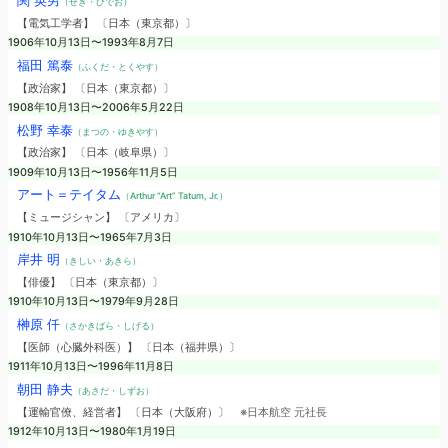
関 英男
（せき・ひでお）
【電気工学者】 〔日本（東京都）〕
1906年10月13日〜1993年8月7日
福田 篤泰
（ふくだ・とくやす）
【政治家】 〔日本（東京都）〕
1908年10月13日〜2006年5月22日
松野 幸泰
（まつの・ゆきやす）
【政治家】 〔日本（岐阜県）〕
1909年10月13日〜1956年11月5日
アート＝テイタム
（Arthur “Art” Tatum, Jr.）
【ミュージシャン】 〔アメリカ〕
1910年10月13日〜1965年7月3日
岸井 明
（きしい・あきら）
【俳優】 〔日本（東京都）〕
1910年10月13日〜1979年9月28日
榊原 仟
（さかきばら・しげる）
【医師（心臓外科医）】 〔日本（福井県）〕
1911年10月13日〜1996年11月8日
朝田 静夫
（あさだ・しずお）
【運輸官僚、経営者】 〔日本（大阪府）〕
※日本航空 元社長
1912年10月13日〜1980年1月19日