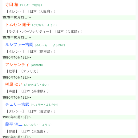
寺田 椿
（てらだ・つばき）
【タレント】 〔日本（大阪府）〕
1979年10月13日〜
トムセン 陽子
（とむせん・ようこ）
【ラジオ・パーソナリティー】 〔日本（兵庫県）〕
1979年10月13日〜
ルシファー吉岡
（るしふぁー・よしおか）
【タレント】 〔日本（島根県）〕
1980年10月13日〜
アシャンティ
（Ashanti）
【歌手】 〔アメリカ〕
1980年10月13日〜
榊原 ゆい
（さかきばら・ゆい）
【声優】 〔日本（兵庫県）〕
1980年10月13日〜
チェリー吉武
（ちぇりー・よしたけ）
【タレント】 〔日本（佐賀県）〕
1980年10月13日〜
藤平 涼二
（ふじひら・りょうじ）
【俳優】 〔日本（大阪府）〕
1980年10月13日〜