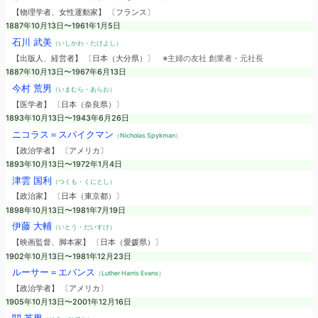
【物理学者、女性運動家】 〔フランス〕
1887年10月13日〜1961年1月5日
石川 武美
（いしかわ・たけよし）
【出版人、経営者】 〔日本（大分県）〕
※主婦の友社 創業者・元社長
1887年10月13日〜1967年6月13日
今村 荒男
（いまむら・あらお）
【医学者】 〔日本（奈良県）〕
1893年10月13日〜1943年6月26日
ニコラス＝スパイクマン
（Nicholas Spykman）
【政治学者】 〔アメリカ〕
1893年10月13日〜1972年1月4日
津雲 国利
（つくも・くにとし）
【政治家】 〔日本（東京都）〕
1898年10月13日〜1981年7月19日
伊藤 大輔
（いとう・だいすけ）
【映画監督、脚本家】 〔日本（愛媛県）〕
1902年10月13日〜1981年12月23日
ルーサー＝エバンス
（Luther Harris Evans）
【政治学者】 〔アメリカ〕
1905年10月13日〜2001年12月16日