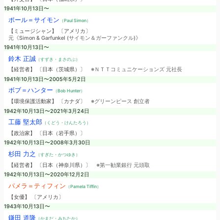
1941年10月13日〜
ポール＝サイモン
（Paul Simon）
【ミュージシャン】 〔アメリカ〕
元《Simon & Garfunkel (サイモン＆ガーファンクル)》
1941年10月13日〜
鈴木 正誠
（すずき・まさのぶ）
【経営者】 〔日本（茨城県）〕
※ＮＴＴコミュニケーションズ 元社長
1941年10月13日〜2005年5月2日
ボブ＝ハンター
（Bob Hunter）
【環境保護活動家】 〔カナダ〕
※グリーンピース 創立者
1942年10月13日〜2021年3月24日
工藤 堅太郎
（くどう・けんたろう）
【政治家】 〔日本（岩手県）〕
1942年10月13日〜2008年3月30日
杉田 力之
（すぎた・かつゆき）
【経営者】 〔日本（神奈川県）〕
※第一勧業銀行 元頭取
1942年10月13日〜2020年12月2日
パメラ＝ティフィン
（Pamela Tiffin）
【女優】 〔アメリカ〕
1943年10月13日〜
鎌田 道隆
（かまだ・みちたか）