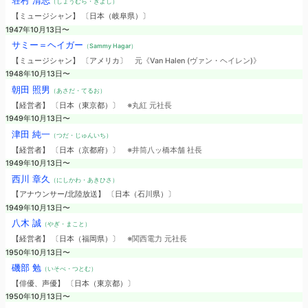
荘村 清志
（しょうむら・きよし）
【ミュージシャン】 〔日本（岐阜県）〕
1947年10月13日〜
サミー＝ヘイガー
（Sammy Hagar）
【ミュージシャン】 〔アメリカ〕
元《Van Halen (ヴァン・ヘイレン)》
1948年10月13日〜
朝田 照男
（あさだ・てるお）
【経営者】 〔日本（東京都）〕
※丸紅 元社長
1949年10月13日〜
津田 純一
（つだ・じゅんいち）
【経営者】 〔日本（京都府）〕
※井筒八ッ橋本舗 社長
1949年10月13日〜
西川 章久
（にしかわ・あきひさ）
【アナウンサー/北陸放送】 〔日本（石川県）〕
1949年10月13日〜
八木 誠
（やぎ・まこと）
【経営者】 〔日本（福岡県）〕
※関西電力 元社長
1950年10月13日〜
磯部 勉
（いそべ・つとむ）
【俳優、声優】 〔日本（東京都）〕
1950年10月13日〜