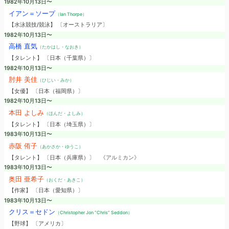
1982年10月13日〜
イアン＝ソープ
（Ian Thorpe）
【水泳競技/競泳】 〔オーストラリア〕
1982年10月13日〜
高橋 直気
（たかはし・なおき）
【タレント】 〔日本（千葉県）〕
1982年10月13日〜
肘井 美佳
（ひじい・みか）
【女優】 〔日本（福岡県）〕
1982年10月13日〜
本田 よしみ
（ほんだ・よしみ）
【タレント】 〔日本（埼玉県）〕
1983年10月13日〜
赤阪 侑子
（あかさか・ゆうこ）
【タレント】 〔日本（兵庫県）〕
《アルミカン》
1983年10月13日〜
奥田 亜希子
（おくだ・あきこ）
【作家】 〔日本（愛知県）〕
1983年10月13日〜
クリス＝セドン
（Christopher Jon “Chris” Seddon）
【野球】 〔アメリカ〕