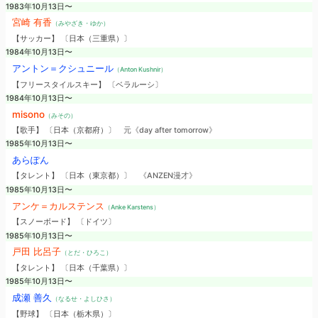
1983年10月13日〜
宮崎 有香
（みやざき・ゆか）
【サッカー】 〔日本（三重県）〕
1984年10月13日〜
アントン＝クシュニール
（Anton Kushnir）
【フリースタイルスキー】 〔ベラルーシ〕
1984年10月13日〜
misono
（みその）
【歌手】 〔日本（京都府）〕
元《day after tomorrow》
1985年10月13日〜
あらぽん
【タレント】 〔日本（東京都）〕
《ANZEN漫才》
1985年10月13日〜
アンケ＝カルステンス
（Anke Karstens）
【スノーボード】 〔ドイツ〕
1985年10月13日〜
戸田 比呂子
（とだ・ひろこ）
【タレント】 〔日本（千葉県）〕
1985年10月13日〜
成瀬 善久
（なるせ・よしひさ）
【野球】 〔日本（栃木県）〕