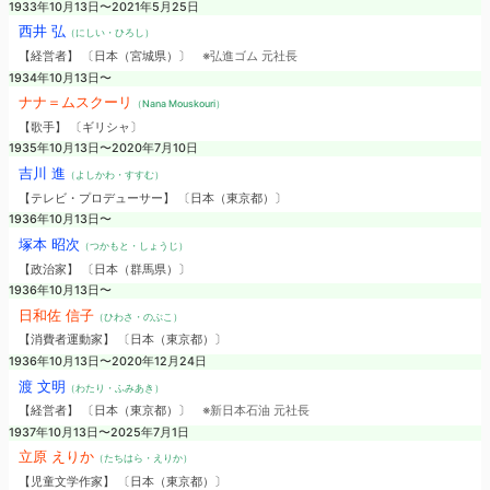
1933年10月13日〜2021年5月25日
西井 弘
（にしい・ひろし）
【経営者】 〔日本（宮城県）〕
※弘進ゴム 元社長
1934年10月13日〜
ナナ＝ムスクーリ
（Nana Mouskouri）
【歌手】 〔ギリシャ〕
1935年10月13日〜2020年7月10日
吉川 進
（よしかわ・すすむ）
【テレビ・プロデューサー】 〔日本（東京都）〕
1936年10月13日〜
塚本 昭次
（つかもと・しょうじ）
【政治家】 〔日本（群馬県）〕
1936年10月13日〜
日和佐 信子
（ひわさ・のぶこ）
【消費者運動家】 〔日本（東京都）〕
1936年10月13日〜2020年12月24日
渡 文明
（わたり・ふみあき）
【経営者】 〔日本（東京都）〕
※新日本石油 元社長
1937年10月13日〜2025年7月1日
立原 えりか
（たちはら・えりか）
【児童文学作家】 〔日本（東京都）〕