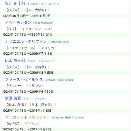
塩川 正十郎
（しおかわ・まさじゅうろう）
【政治家】 〔日本（大阪府）〕
1921年10月13日〜1991年11月9日
イヴ＝モンタン
（Yves Montand）
【俳優】 〔イタリア→フランス〕
1922年10月13日〜1990年8月31日
ナサニエル＝クリフトン
（Nathaniel Clifton）
【バスケットボール】 〔アメリカ〕
1922年10月13日〜2009年7月18日
山田 豊三郎
（やまだ・とよさぶろう）
【政治家】 〔日本（滋賀県）〕
1923年10月13日〜2006年8月15日
ファース＝ヴィルケス
（Servaas “Faas” Wilkes）
【サッカー】 〔オランダ〕
1924年10月13日〜2009年6月30日
伊藤 英覚
（いとう・ひでさと）
【流体力学者】 〔日本（愛知県）〕
1925年10月13日〜2013年4月8日
マーガレット＝サッチャー
（Margaret Hilda Thatcher）
【政治家】 〔イギリス〕
1925年10月13日〜2017年8月26日