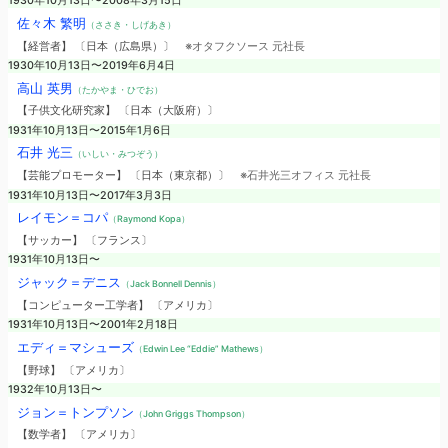
1930年10月13日〜2008年3月15日
佐々木 繁明
（ささき・しげあき）
【経営者】 〔日本（広島県）〕
※オタフクソース 元社長
1930年10月13日〜2019年6月4日
高山 英男
（たかやま・ひでお）
【子供文化研究家】 〔日本（大阪府）〕
1931年10月13日〜2015年1月6日
石井 光三
（いしい・みつぞう）
【芸能プロモーター】 〔日本（東京都）〕
※石井光三オフィス 元社長
1931年10月13日〜2017年3月3日
レイモン＝コパ
（Raymond Kopa）
【サッカー】 〔フランス〕
1931年10月13日〜
ジャック＝デニス
（Jack Bonnell Dennis）
【コンピューター工学者】 〔アメリカ〕
1931年10月13日〜2001年2月18日
エディ＝マシューズ
（Edwin Lee “Eddie” Mathews）
【野球】 〔アメリカ〕
1932年10月13日〜
ジョン＝トンプソン
（John Griggs Thompson）
【数学者】 〔アメリカ〕