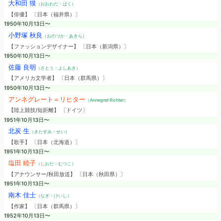
大和田 獏
（おおわだ・ばく）
【俳優】 〔日本（福井県）〕
1950年10月13日〜
小野塚 秋良
（おのづか・あきら）
【ファッションデザイナー】 〔日本（新潟県）〕
1950年10月13日〜
佐藤 良明
（さとう・よしあき）
【アメリカ文学者】 〔日本（群馬県）〕
1950年10月13日〜
アンネグレート＝リヒター
（Annegret Richter）
【陸上競技/短距離】 〔ドイツ〕
1951年10月13日〜
北炭 生
（きたずみ・せい）
【歌手】 〔日本（北海道）〕
1951年10月13日〜
塩田 睦子
（しおだ・むつこ）
【アナウンサー/秋田放送】 〔日本（秋田県）〕
1951年10月13日〜
南木 佳士
（なぎ・けいし）
【作家】 〔日本（群馬県）〕
1952年10月13日〜