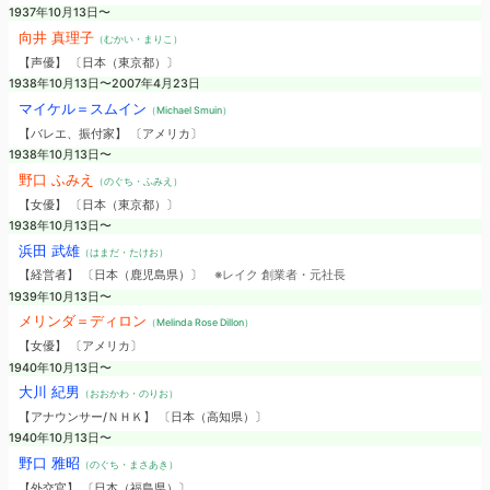
1937年10月13日〜
向井 真理子
（むかい・まりこ）
【声優】 〔日本（東京都）〕
1938年10月13日〜2007年4月23日
マイケル＝スムイン
（Michael Smuin）
【バレエ、振付家】 〔アメリカ〕
1938年10月13日〜
野口 ふみえ
（のぐち・ふみえ）
【女優】 〔日本（東京都）〕
1938年10月13日〜
浜田 武雄
（はまだ・たけお）
【経営者】 〔日本（鹿児島県）〕
※レイク 創業者・元社長
1939年10月13日〜
メリンダ＝ディロン
（Melinda Rose Dillon）
【女優】 〔アメリカ〕
1940年10月13日〜
大川 紀男
（おおかわ・のりお）
【アナウンサー/ＮＨＫ】 〔日本（高知県）〕
1940年10月13日〜
野口 雅昭
（のぐち・まさあき）
【外交官】 〔日本（福島県）〕