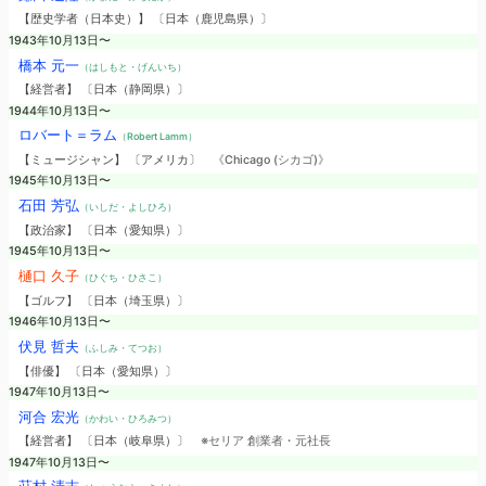
【歴史学者（日本史）】 〔日本（鹿児島県）〕
1943年10月13日〜
橋本 元一
（はしもと・げんいち）
【経営者】 〔日本（静岡県）〕
1944年10月13日〜
ロバート＝ラム
（Robert Lamm）
【ミュージシャン】 〔アメリカ〕
《Chicago (シカゴ)》
1945年10月13日〜
石田 芳弘
（いしだ・よしひろ）
【政治家】 〔日本（愛知県）〕
1945年10月13日〜
樋口 久子
（ひぐち・ひさこ）
【ゴルフ】 〔日本（埼玉県）〕
1946年10月13日〜
伏見 哲夫
（ふしみ・てつお）
【俳優】 〔日本（愛知県）〕
1947年10月13日〜
河合 宏光
（かわい・ひろみつ）
【経営者】 〔日本（岐阜県）〕
※セリア 創業者・元社長
1947年10月13日〜