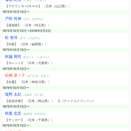
【アナウンサー/ＮＨＫ】 〔日本（山口県）〕
1972年10月13日〜
戸田 尚伸
（とだ・たかのぶ）
【漫画家】 〔日本（埼玉県）〕
1972年10月13日〜2016年5月2日
松 智洋
（まつ・ともひろ）
【作家】 〔日本（福岡県）〕
1972年10月13日〜
村越 周司
（むらこし・しゅうじ）
【タレント】 〔日本（大阪府）〕
1973年10月13日〜
松嶋 菜々子
（まつしま・ななこ）
【女優】 〔日本（神奈川県）〕
1974年10月13日〜
樅野 太紀
（もみの・たいき）
【放送作家】 〔日本（岡山県）〕
元《チャイルドマシーン》
1975年10月13日〜
秋葉 忠宏
（あきば・ただひろ）
【サッカー】 〔日本（千葉県）〕
1975年10月13日〜