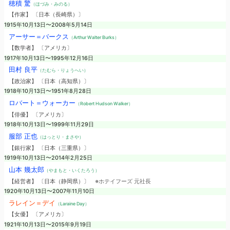
穂積 驚
（ほづみ・みのる）
【作家】 〔日本（長崎県）〕
1915年10月13日〜2008年5月14日
アーサー＝バークス
（Arthur Walter Burks）
【数学者】 〔アメリカ〕
1917年10月13日〜1995年12月16日
田村 良平
（たむら・りょうへい）
【政治家】 〔日本（高知県）〕
1918年10月13日〜1951年8月28日
ロバート＝ウォーカー
（Robert Hudson Walker）
【俳優】 〔アメリカ〕
1918年10月13日〜1999年11月29日
服部 正也
（はっとり・まさや）
【銀行家】 〔日本（三重県）〕
1919年10月13日〜2014年2月25日
山本 幾太郎
（やまもと・いくたろう）
【経営者】 〔日本（静岡県）〕
※ホテイフーズ 元社長
1920年10月13日〜2007年11月10日
ラレイン＝デイ
（Laraine Day）
【女優】 〔アメリカ〕
1921年10月13日〜2015年9月19日