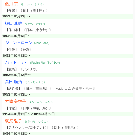
藍川 京
（あいかわ・きょう）
【作家】 〔日本（熊本県）〕
1952年10月13日〜
樋口 康雄
（ひぐち・やすお）
【作曲家】 〔日本（東京都）〕
1952年10月13日〜
ジョン＝ローン
（John Lone）
【俳優】 〔香港〕
1953年10月13日〜
パット＝デイ
（Patrick Alan “Pat” Day）
【競馬】 〔アメリカ〕
1953年10月13日〜
葉田 順治
（はだ・じゅんじ）
【経営者】 〔日本（三重県）〕
※エレコム 創業者・元社長
1953年10月13日〜
本城 美智子
（ほんじょう・みちこ）
【作家】 〔日本（神奈川県）〕
1954年10月13日〜2009年4月19日
荻原 弘子
（おぎわら・ひろこ）
【アナウンサー/日本テレビ】 〔日本（埼玉県）〕
1954年10月13日〜