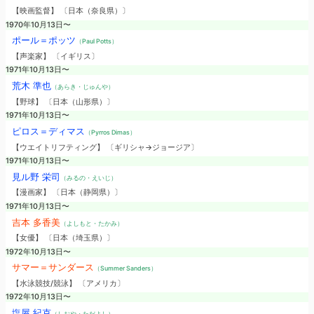
【映画監督】 〔日本（奈良県）〕
1970年10月13日〜
ポール＝ポッツ
（Paul Potts）
【声楽家】 〔イギリス〕
1971年10月13日〜
荒木 準也
（あらき・じゅんや）
【野球】 〔日本（山形県）〕
1971年10月13日〜
ピロス＝ディマス
（Pyrros Dimas）
【ウエイトリフティング】 〔ギリシャ→ジョージア〕
1971年10月13日〜
見ル野 栄司
（みるの・えいじ）
【漫画家】 〔日本（静岡県）〕
1971年10月13日〜
吉本 多香美
（よしもと・たかみ）
【女優】 〔日本（埼玉県）〕
1972年10月13日〜
サマー＝サンダース
（Summer Sanders）
【水泳競技/競泳】 〔アメリカ〕
1972年10月13日〜
塩屋 紀克
（しおや・ただよし）