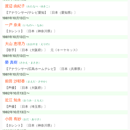
渡辺 由紀子
（わたなべ・ゆきこ）
【アナウンサー/テレビ愛知】 〔日本（愛知県）〕
1981年10月13日〜
一戸 奈未
（いちのへ・なみ）
【タレント】 〔日本（神奈川県）〕
1981年10月13日〜
大山 恵理乃
（おおやま・えりの）
【歌手】 〔日本（大阪府）〕
元《キーヤキッス》
1981年10月13日〜
榮 真樹
（さかえ・まさき）
【アナウンサー/広島ホームテレビ】 〔日本（兵庫県）〕
1981年10月13日〜
前田 沙耶香
（まえだ・さやか）
【声優】 〔日本（大阪府）〕
1982年10月13日〜
近江 知永
（おうみ・ともえ）
【声優】 〔日本（埼玉県）〕
1982年10月13日〜
小田 有紗
（おだ・ありさ）
【タレント】 〔日本（神奈川県）〕