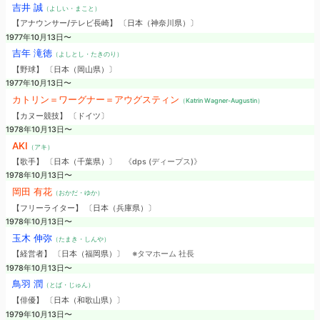
吉井 誠
（よしい・まこと）
【アナウンサー/テレビ長崎】 〔日本（神奈川県）〕
1977年10月13日〜
吉年 滝徳
（よしとし・たきのり）
【野球】 〔日本（岡山県）〕
1977年10月13日〜
カトリン＝ワーグナー＝アウグスティン
（Katrin Wagner-Augustin）
【カヌー競技】 〔ドイツ〕
1978年10月13日〜
AKI
（アキ）
【歌手】 〔日本（千葉県）〕
《dps (ディープス)》
1978年10月13日〜
岡田 有花
（おかだ・ゆか）
【フリーライター】 〔日本（兵庫県）〕
1978年10月13日〜
玉木 伸弥
（たまき・しんや）
【経営者】 〔日本（福岡県）〕
※タマホーム 社長
1978年10月13日〜
鳥羽 潤
（とば・じゅん）
【俳優】 〔日本（和歌山県）〕
1979年10月13日〜