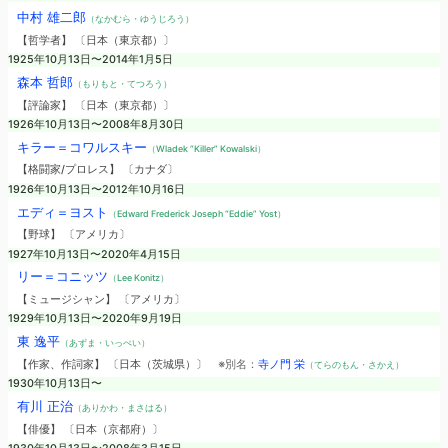
中村 雄二郎
（なかむら・ゆうじろう）
【哲学者】 〔日本（東京都）〕
1925年10月13日〜2014年1月5日
森本 哲郎
（もりもと・てつろう）
【評論家】 〔日本（東京都）〕
1926年10月13日〜2008年8月30日
キラー＝コワルスキー
（Wladek “Killer” Kowalski）
【格闘家/プロレス】 〔カナダ〕
1926年10月13日〜2012年10月16日
エディ＝ヨスト
（Edward Frederick Joseph “Eddie” Yost）
【野球】 〔アメリカ〕
1927年10月13日〜2020年4月15日
リー＝コニッツ
（Lee Konitz）
【ミュージシャン】 〔アメリカ〕
1929年10月13日〜2020年9月19日
東 逸平
（あずま・いっぺい）
【作家、作詞家】 〔日本（茨城県）〕
※別名：
寺ノ門 栄
（てらのもん・さかえ）
1930年10月13日〜
有川 正治
（ありかわ・まさはる）
【俳優】 〔日本（京都府）〕