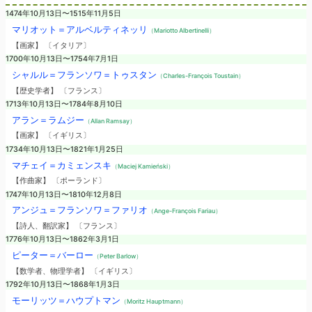
1474年10月13日〜1515年11月5日
マリオット＝アルベルティネッリ
（Mariotto Albertinelli）
【画家】 〔イタリア〕
1700年10月13日〜1754年7月1日
シャルル＝フランソワ＝トゥスタン
（Charles-François Toustain）
【歴史学者】 〔フランス〕
1713年10月13日〜1784年8月10日
アラン＝ラムジー
（Allan Ramsay）
【画家】 〔イギリス〕
1734年10月13日〜1821年1月25日
マチェイ＝カミェンスキ
（Maciej Kamieński）
【作曲家】 〔ポーランド〕
1747年10月13日〜1810年12月8日
アンジュ＝フランソワ＝ファリオ
（Ange-François Fariau）
【詩人、翻訳家】 〔フランス〕
1776年10月13日〜1862年3月1日
ピーター＝バーロー
（Peter Barlow）
【数学者、物理学者】 〔イギリス〕
1792年10月13日〜1868年1月3日
モーリッツ＝ハウプトマン
（Moritz Hauptmann）