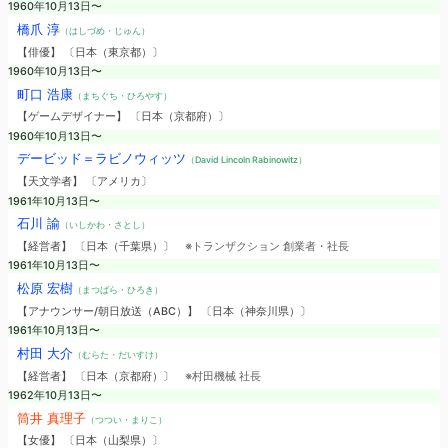
1960年10月13日〜
橋爪 淳
（はしづめ・じゅん）
【俳優】 〔日本（東京都）〕
1960年10月13日〜
町口 浩康
（まちぐち・ひろやす）
【ゲームデザイナー】 〔日本（京都府）〕
1960年10月13日〜
デービッド＝ラビノウィッツ
（David Lincoln Rabinowitz）
【天文学者】 〔アメリカ〕
1961年10月13日〜
石川 諭
（いしかわ・さとし）
【経営者】 〔日本（千葉県）〕
※トランザクション 創業者・社長
1961年10月13日〜
松原 宏樹
（まつばら・ひろき）
【アナウンサー/朝日放送（ABC）】 〔日本（神奈川県）〕
1961年10月13日〜
村田 大介
（むらた・だいすけ）
【経営者】 〔日本（京都府）〕
※村田機械 社長
1962年10月13日〜
筒井 真理子
（つつい・まりこ）
【女優】 〔日本（山梨県）〕