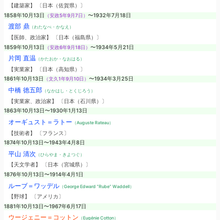
【建築家】 〔日本（佐賀県）〕
1858年10月13日
（安政5年9月7日）
〜1932年7月18日
渡部 鼎
（わたなべ・かなえ）
【医師、政治家】 〔日本（福島県）〕
1859年10月13日
（安政6年9月18日）
〜1934年5月21日
片岡 直温
（かたおか・なおはる）
【実業家】 〔日本（高知県）〕
1861年10月13日
（文久1年9月10日）
〜1934年3月25日
中橋 徳五郎
（なかはし・とくじろう）
【実業家、政治家】 〔日本（石川県）〕
1863年10月13日〜1930年1月13日
オーギュスト＝ラトー
（Auguste Rateau）
【技術者】 〔フランス〕
1874年10月13日〜1943年4月8日
平山 清次
（ひらやま・きよつぐ）
【天文学者】 〔日本（宮城県）〕
1876年10月13日〜1914年4月1日
ルーブ＝ワッデル
（George Edward “Rube” Waddell）
【野球】 〔アメリカ〕
1881年10月13日〜1967年6月17日
ウージェニー＝コットン
（Eugénie Cotton）