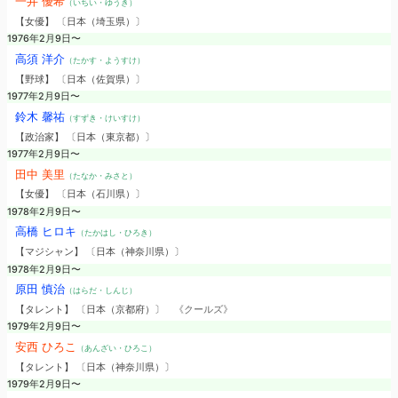
一井 優希
（いちい・ゆうき）
【女優】 〔日本（埼玉県）〕
1976年2月9日〜
高須 洋介
（たかす・ようすけ）
【野球】 〔日本（佐賀県）〕
1977年2月9日〜
鈴木 馨祐
（すずき・けいすけ）
【政治家】 〔日本（東京都）〕
1977年2月9日〜
田中 美里
（たなか・みさと）
【女優】 〔日本（石川県）〕
1978年2月9日〜
高橋 ヒロキ
（たかはし・ひろき）
【マジシャン】 〔日本（神奈川県）〕
1978年2月9日〜
原田 慎治
（はらだ・しんじ）
【タレント】 〔日本（京都府）〕
《クールズ》
1979年2月9日〜
安西 ひろこ
（あんざい・ひろこ）
【タレント】 〔日本（神奈川県）〕
1979年2月9日〜