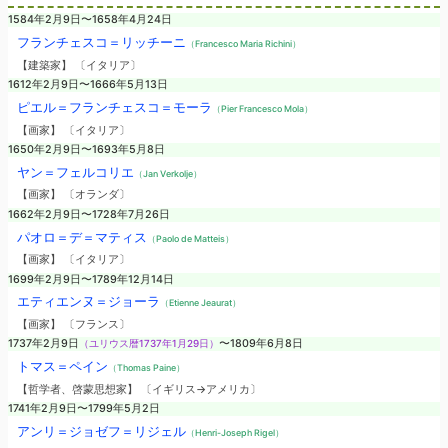
1584年2月9日〜1658年4月24日
フランチェスコ＝リッチーニ
（Francesco Maria Richini）
【建築家】 〔イタリア〕
1612年2月9日〜1666年5月13日
ピエル＝フランチェスコ＝モーラ
（Pier Francesco Mola）
【画家】 〔イタリア〕
1650年2月9日〜1693年5月8日
ヤン＝フェルコリエ
（Jan Verkolje）
【画家】 〔オランダ〕
1662年2月9日〜1728年7月26日
パオロ＝デ＝マティス
（Paolo de Matteis）
【画家】 〔イタリア〕
1699年2月9日〜1789年12月14日
エティエンヌ＝ジョーラ
（Etienne Jeaurat）
【画家】 〔フランス〕
1737年2月9日
（ユリウス暦1737年1月29日）
〜1809年6月8日
トマス＝ペイン
（Thomas Paine）
【哲学者、啓蒙思想家】 〔イギリス→アメリカ〕
1741年2月9日〜1799年5月2日
アンリ＝ジョゼフ＝リジェル
（Henri-Joseph Rigel）