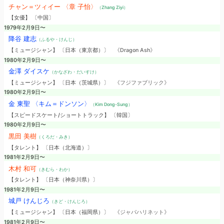
チャン＝ツィイー 〈章 子怡〉
（Zhang Ziyi）
【女優】 〔中国〕
1979年2月9日〜
降谷 建志
（ふるや・けんじ）
【ミュージシャン】 〔日本（東京都）〕
《Dragon Ash》
1980年2月9日〜
金澤 ダイスケ
（かなざわ・だいすけ）
【ミュージシャン】 〔日本（茨城県）〕
《フジファブリック》
1980年2月9日〜
金 東聖 〈キム＝ドンソン〉
（Kim Dong-Sung）
【スピードスケート/ショートトラック】 〔韓国〕
1980年2月9日〜
黒田 美樹
（くろだ・みき）
【タレント】 〔日本（北海道）〕
1981年2月9日〜
木村 和可
（きむら・わか）
【タレント】 〔日本（神奈川県）〕
1981年2月9日〜
城戸 けんじろ
（きど・けんじろ）
【ミュージシャン】 〔日本（福岡県）〕
《ジャパハリネット》
1981年2月9日〜