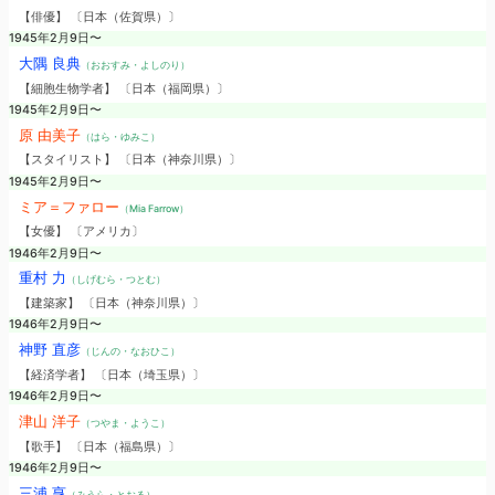
【俳優】 〔日本（佐賀県）〕
1945年2月9日〜
大隅 良典
（おおすみ・よしのり）
【細胞生物学者】 〔日本（福岡県）〕
1945年2月9日〜
原 由美子
（はら・ゆみこ）
【スタイリスト】 〔日本（神奈川県）〕
1945年2月9日〜
ミア＝ファロー
（Mia Farrow）
【女優】 〔アメリカ〕
1946年2月9日〜
重村 力
（しげむら・つとむ）
【建築家】 〔日本（神奈川県）〕
1946年2月9日〜
神野 直彦
（じんの・なおひこ）
【経済学者】 〔日本（埼玉県）〕
1946年2月9日〜
津山 洋子
（つやま・ようこ）
【歌手】 〔日本（福島県）〕
1946年2月9日〜
三浦 亨
（みうら・とおる）