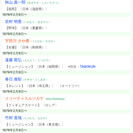
秋山 真一郎
（あきやま・しんいちろう）
【競馬】 〔日本（滋賀県）〕
1979年2月9日〜
岩村 明憲
（いわむら・あきのり）
【野球】 〔日本（愛媛県）〕
1979年2月9日〜
宇田川 さや香
（うだがわ・さやか）
【女優】 〔日本（島根県）〕
1979年2月9日〜
遠藤 龍弘
（えんどう・たつひろ）
【ミュージシャン】 〔日本（福岡県）〕
※別名：
TABOKUN
1979年2月9日〜
春日 俊彰
（かすが・としあき）
【タレント】 〔日本（埼玉県）〕
《オードリー》
1979年2月9日〜
イリーナ＝スルツカヤ
（Irina Slutskaya）
【フィギュアスケート】 〔ロシア〕
1979年2月9日〜
竹村 直哉
（たけむら・なおや）
【ミュージシャン】 〔日本（東京都）〕
1979年2月9日〜