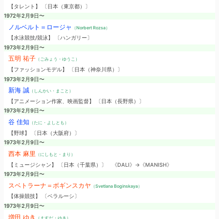
【タレント】 〔日本（東京都）〕
1972年2月9日〜
ノルベルト＝ロージャ
（Norbert Rozsa）
【水泳競技/競泳】 〔ハンガリー〕
1973年2月9日〜
五明 祐子
（ごみょう・ゆうこ）
【ファッションモデル】 〔日本（神奈川県）〕
1973年2月9日〜
新海 誠
（しんかい・まこと）
【アニメーション作家、映画監督】 〔日本（長野県）〕
1973年2月9日〜
谷 佳知
（たに・よしとも）
【野球】 〔日本（大阪府）〕
1973年2月9日〜
西本 麻里
（にしもと・まり）
【ミュージシャン】 〔日本（千葉県）〕
《DALI》→《MANISH》
1973年2月9日〜
スベトラーナ＝ボギンスカヤ
（Svetlana Boginskaya）
【体操競技】 〔ベラルーシ〕
1973年2月9日〜
増田 ゆき
（ますだ・ゆき）