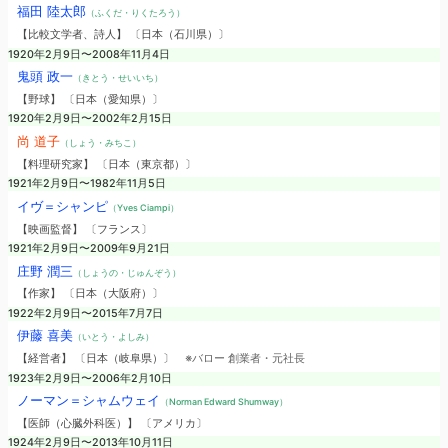
福田 陸太郎
（ふくだ・りくたろう）
【比較文学者、詩人】 〔日本（石川県）〕
1920年2月9日〜2008年11月4日
鬼頭 政一
（きとう・せいいち）
【野球】 〔日本（愛知県）〕
1920年2月9日〜2002年2月15日
尚 道子
（しょう・みちこ）
【料理研究家】 〔日本（東京都）〕
1921年2月9日〜1982年11月5日
イヴ＝シャンピ
（Yves Ciampi）
【映画監督】 〔フランス〕
1921年2月9日〜2009年9月21日
庄野 潤三
（しょうの・じゅんぞう）
【作家】 〔日本（大阪府）〕
1922年2月9日〜2015年7月7日
伊藤 喜美
（いとう・よしみ）
【経営者】 〔日本（岐阜県）〕
※バロー 創業者・元社長
1923年2月9日〜2006年2月10日
ノーマン＝シャムウェイ
（Norman Edward Shumway）
【医師（心臓外科医）】 〔アメリカ〕
1924年2月9日〜2013年10月11日