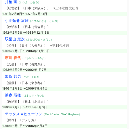
井植 薫
（いうえ・かおる）
【経営者】 〔日本（大阪府）〕
※三洋電機 元社長
1911年2月9日〜1978年7月31日
小比類巻 富雄
（こひるいまき・とみお）
【政治家】 〔日本（青森県）〕
1912年2月9日〜1968年12月16日
双葉山 定次
（ふたばやま・さだじ）
【相撲】 〔日本（大分県）〕
※第35代横綱
1913年2月9日〜2004年11月18日
市川 春代
（いちかわ・はるよ）
【女優】 〔日本（長野県）〕
1913年2月9日〜2002年1月7日
加賀 邦男
（かが・くにお）
【俳優】 〔日本（東京都）〕
1916年2月9日〜2009年9月4日
浜森 辰雄
（はまもり・たつお）
【政治家】 〔日本（北海道）〕
1916年2月9日〜1993年8月6日
テックス＝ヒューソン
（Cecil Carlton “Tex” Hughson）
【野球】 〔アメリカ〕
1916年2月9日〜2006年2月4日