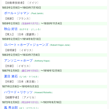
【自動車技術者】 〔ドイツ〕
1853年2月9日〜1903年7月10日
ポール＝ジャマン
（Paul Jamin）
【画家】 〔フランス〕
1859年2月9日
（安政6年1月7日）
〜1930年11月4日
秋山 好古
（あきやま・よしふる）
【軍人】 〔日本（愛媛県）〕
1859年2月9日〜1914年9月13日
ロバート＝ホープ＝ジョーンズ
（Robert Hope-Jone）
【発明家】 〔イギリス〕
1863年2月9日〜1933年7月8日
アンソニー＝ホープ
（Anthony Hope）
【作家】 〔イギリス〕
1867年2月9日
（慶応3年1月5日）
〜1916年12月9日
夏目 漱石
（なつめ・そうせき）
【作家】 〔日本（東京都）〕
1871年2月9日〜1910年5月3日
ハワード＝リケッツ
（Howard Ricketts）
【細菌学者】 〔アメリカ〕
1872年2月9日
（明治5年1月1日）
〜1931年9月16日
鳳 秀太郎
（ほう・ひでたろう）