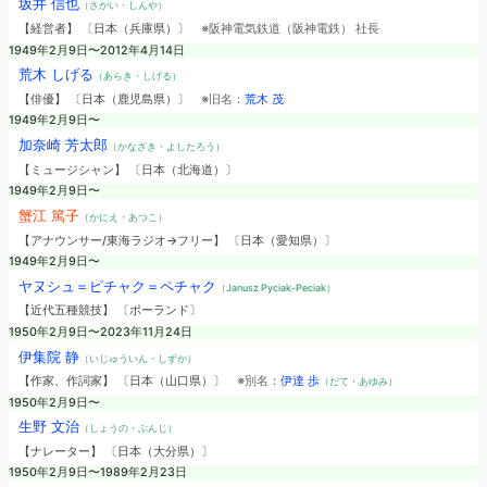
坂井 信也
（さかい・しんや）
【経営者】 〔日本（兵庫県）〕
※阪神電気鉄道（阪神電鉄） 社長
1949年2月9日〜2012年4月14日
荒木 しげる
（あらき・しげる）
【俳優】 〔日本（鹿児島県）〕
※旧名：
荒木 茂
1949年2月9日〜
加奈崎 芳太郎
（かなざき・よしたろう）
【ミュージシャン】 〔日本（北海道）〕
1949年2月9日〜
蟹江 篤子
（かにえ・あつこ）
【アナウンサー/東海ラジオ→フリー】 〔日本（愛知県）〕
1949年2月9日〜
ヤヌシュ＝ピチャク＝ペチャク
（Janusz Pyciak-Peciak）
【近代五種競技】 〔ポーランド〕
1950年2月9日〜2023年11月24日
伊集院 静
（いじゅういん・しずか）
【作家、作詞家】 〔日本（山口県）〕
※別名：
伊達 歩
（だて・あゆみ）
1950年2月9日〜
生野 文治
（しょうの・ぶんじ）
【ナレーター】 〔日本（大分県）〕
1950年2月9日〜1989年2月23日