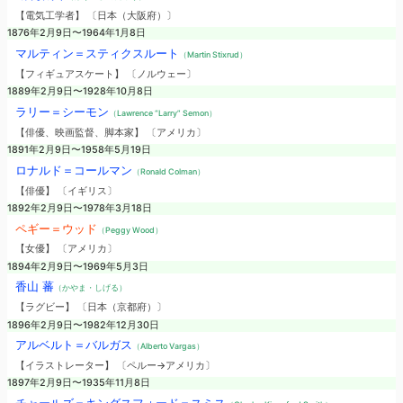
【電気工学者】 〔日本（大阪府）〕
1876年2月9日〜1964年1月8日
マルティン＝スティクスルート
（Martin Stixrud）
【フィギュアスケート】 〔ノルウェー〕
1889年2月9日〜1928年10月8日
ラリー＝シーモン
（Lawrence “Larry” Semon）
【俳優、映画監督、脚本家】 〔アメリカ〕
1891年2月9日〜1958年5月19日
ロナルド＝コールマン
（Ronald Colman）
【俳優】 〔イギリス〕
1892年2月9日〜1978年3月18日
ペギー＝ウッド
（Peggy Wood）
【女優】 〔アメリカ〕
1894年2月9日〜1969年5月3日
香山 蕃
（かやま・しげる）
【ラグビー】 〔日本（京都府）〕
1896年2月9日〜1982年12月30日
アルベルト＝バルガス
（Alberto Vargas）
【イラストレーター】 〔ペルー→アメリカ〕
1897年2月9日〜1935年11月8日