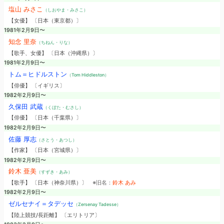
塩山 みさこ
（しおやま・みさこ）
【女優】 〔日本（東京都）〕
1981年2月9日〜
知念 里奈
（ちねん・りな）
【歌手、女優】 〔日本（沖縄県）〕
1981年2月9日〜
トム＝ヒドルストン
（Tom Hiddleston）
【俳優】 〔イギリス〕
1982年2月9日〜
久保田 武蔵
（くぼた・むさし）
【俳優】 〔日本（千葉県）〕
1982年2月9日〜
佐藤 厚志
（さとう・あつし）
【作家】 〔日本（宮城県）〕
1982年2月9日〜
鈴木 亜美
（すずき・あみ）
【歌手】 〔日本（神奈川県）〕
※旧名：
鈴木 あみ
1982年2月9日〜
ゼルセナイ＝タデッセ
（Zersenay Tadesse）
【陸上競技/長距離】 〔エリトリア〕