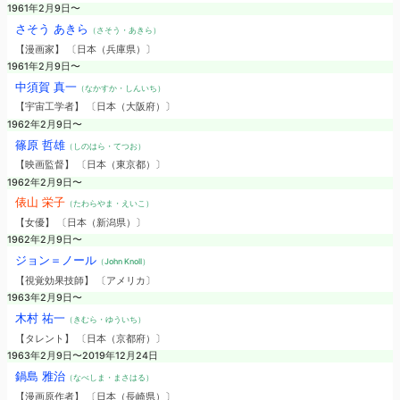
1961年2月9日〜
さそう あきら
（さそう・あきら）
【漫画家】 〔日本（兵庫県）〕
1961年2月9日〜
中須賀 真一
（なかすか・しんいち）
【宇宙工学者】 〔日本（大阪府）〕
1962年2月9日〜
篠原 哲雄
（しのはら・てつお）
【映画監督】 〔日本（東京都）〕
1962年2月9日〜
俵山 栄子
（たわらやま・えいこ）
【女優】 〔日本（新潟県）〕
1962年2月9日〜
ジョン＝ノール
（John Knoll）
【視覚効果技師】 〔アメリカ〕
1963年2月9日〜
木村 祐一
（きむら・ゆういち）
【タレント】 〔日本（京都府）〕
1963年2月9日〜2019年12月24日
鍋島 雅治
（なべしま・まさはる）
【漫画原作者】 〔日本（長崎県）〕