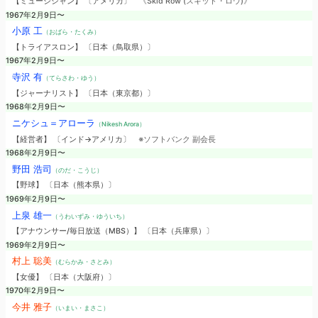
【ミュージシャン】 〔アメリカ〕
《Skid Row (スキッド・ロウ)》
1967年2月9日〜
小原 工
（おばら・たくみ）
【トライアスロン】 〔日本（鳥取県）〕
1967年2月9日〜
寺沢 有
（てらさわ・ゆう）
【ジャーナリスト】 〔日本（東京都）〕
1968年2月9日〜
ニケシュ＝アローラ
（Nikesh Arora）
【経営者】 〔インド→アメリカ〕
※ソフトバンク 副会長
1968年2月9日〜
野田 浩司
（のだ・こうじ）
【野球】 〔日本（熊本県）〕
1969年2月9日〜
上泉 雄一
（うわいずみ・ゆういち）
【アナウンサー/毎日放送（MBS）】 〔日本（兵庫県）〕
1969年2月9日〜
村上 聡美
（むらかみ・さとみ）
【女優】 〔日本（大阪府）〕
1970年2月9日〜
今井 雅子
（いまい・まさこ）