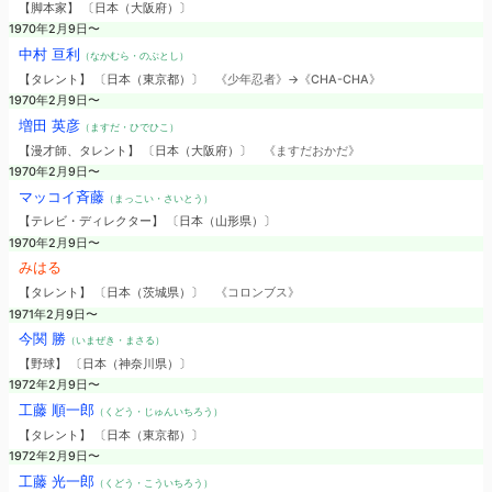
【脚本家】 〔日本（大阪府）〕
1970年2月9日〜
中村 亘利
（なかむら・のぶとし）
【タレント】 〔日本（東京都）〕
《少年忍者》→《CHA-CHA》
1970年2月9日〜
増田 英彦
（ますだ・ひでひこ）
【漫才師、タレント】 〔日本（大阪府）〕
《ますだおかだ》
1970年2月9日〜
マッコイ斉藤
（まっこい・さいとう）
【テレビ・ディレクター】 〔日本（山形県）〕
1970年2月9日〜
みはる
【タレント】 〔日本（茨城県）〕
《コロンブス》
1971年2月9日〜
今関 勝
（いまぜき・まさる）
【野球】 〔日本（神奈川県）〕
1972年2月9日〜
工藤 順一郎
（くどう・じゅんいちろう）
【タレント】 〔日本（東京都）〕
1972年2月9日〜
工藤 光一郎
（くどう・こういちろう）