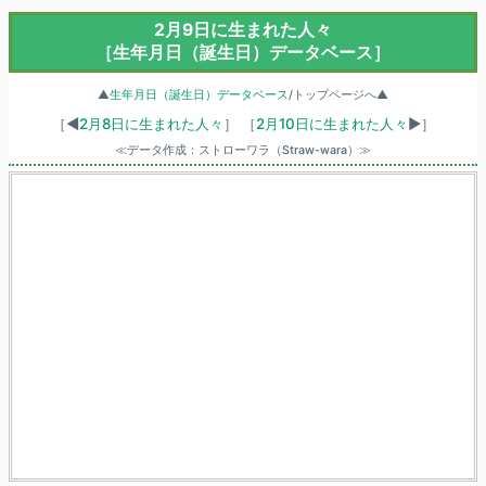
2月9日に生まれた人々
［生年月日（誕生日）データベース］
▲
生年月日（誕生日）データベース
/トップページへ▲
［◀
2月8日に生まれた人々
］
［
2月10日に生まれた人々
▶］
≪データ作成：ストローワラ（Straw-wara）≫