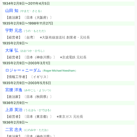
1934年2月9日〜2011年4月5日
山田 知
（やまだ・さとる）
【政治家】 〔日本（大阪府）〕
1935年2月9日〜1998年11月27日
宇野 元忠
（うの・もとただ）
【経営者】 〔台湾〕
※大阪有線放送社 創業者・元社長
1935年2月9日〜
大塚 弘
（おおつか・ひろし）
【経営者】 〔日本（神奈川県）〕
※京成電鉄 元社長
1935年2月9日〜2003年3月1日
ロジャー＝ニーダム
（Roger Michael Needham）
【情報工学者】 〔イギリス〕
1935年2月9日〜2003年5月5日
宮腰 洋逸
（みやこし・よういつ）
【政治家】 〔日本（秋田県）〕
1936年2月9日〜
上原 英治
（うえはら・ひではる）
【経営者】 〔日本（東京都）〕
※東京ガス 元社長
1936年2月9日〜
二宮 忠夫
（にのみや・ただお）
【政治家】 〔日本（神奈川県）〕