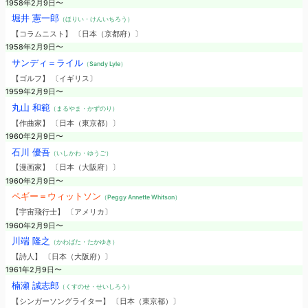
1958年2月9日〜
堀井 憲一郎
（ほりい・けんいちろう）
【コラムニスト】 〔日本（京都府）〕
1958年2月9日〜
サンディ＝ライル
（Sandy Lyle）
【ゴルフ】 〔イギリス〕
1959年2月9日〜
丸山 和範
（まるやま・かずのり）
【作曲家】 〔日本（東京都）〕
1960年2月9日〜
石川 優吾
（いしかわ・ゆうご）
【漫画家】 〔日本（大阪府）〕
1960年2月9日〜
ペギー＝ウィットソン
（Peggy Annette Whitson）
【宇宙飛行士】 〔アメリカ〕
1960年2月9日〜
川端 隆之
（かわばた・たかゆき）
【詩人】 〔日本（大阪府）〕
1961年2月9日〜
楠瀬 誠志郎
（くすのせ・せいしろう）
【シンガーソングライター】 〔日本（東京都）〕