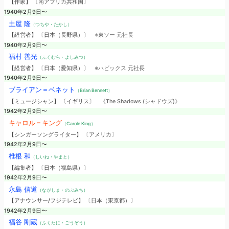
【作家】 〔南アフリカ共和国〕
1940年2月9日〜
土屋 隆
（つちや・たかし）
【経営者】 〔日本（長野県）〕
※東ソー 元社長
1940年2月9日〜
福村 善光
（ふくむら・よしみつ）
【経営者】 〔日本（愛知県）〕
※ハビックス 元社長
1940年2月9日〜
ブライアン＝ベネット
（Brian Bennett）
【ミュージシャン】 〔イギリス〕
《The Shadows (シャドウズ)》
1942年2月9日〜
キャロル＝キング
（Carole King）
【シンガーソングライター】 〔アメリカ〕
1942年2月9日〜
椎根 和
（しいね・やまと）
【編集者】 〔日本（福島県）〕
1942年2月9日〜
永島 信道
（ながしま・のぶみち）
【アナウンサー/フジテレビ】 〔日本（東京都）〕
1942年2月9日〜
福谷 剛蔵
（ふくたに・ごうぞう）