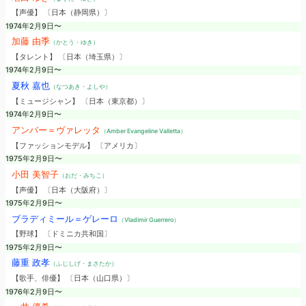
【声優】 〔日本（静岡県）〕
1974年2月9日〜
加藤 由季
（かとう・ゆき）
【タレント】 〔日本（埼玉県）〕
1974年2月9日〜
夏秋 嘉也
（なつあき・よしや）
【ミュージシャン】 〔日本（東京都）〕
1974年2月9日〜
アンバー＝ヴァレッタ
（Amber Evangeline Valletta）
【ファッションモデル】 〔アメリカ〕
1975年2月9日〜
小田 美智子
（おだ・みちこ）
【声優】 〔日本（大阪府）〕
1975年2月9日〜
ブラディミール＝ゲレーロ
（Vladimir Guerrero）
【野球】 〔ドミニカ共和国〕
1975年2月9日〜
藤重 政孝
（ふじしげ・まさたか）
【歌手、俳優】 〔日本（山口県）〕
1976年2月9日〜