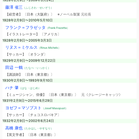
1928年2月9日〜2009年3月24日
藤澤 省三
（ふじさわ・せいぞう）
【経営者】 〔日本（大阪府）〕
※ノーベル製菓 元社長
1928年2月9日〜2010年5月10日
フランク＝フラゼッタ
（Frank Frazetta）
【イラストレーター】 〔アメリカ〕
1928年2月9日〜2005年3月3日
リヌス＝ミケルス
（Rinus Michels）
【サッカー】 〔オランダ〕
1929年2月9日〜2009年12月22日
田辺 一鶴
（たなべ・いっかく）
【講談師】 〔日本（東京都）〕
1930年2月9日〜1993年9月10日
ハナ 肇
（はな・はじめ）
【ミュージシャン、俳優】 〔日本（東京都）〕
元《クレージーキャッツ》
1931年2月9日〜2015年6月29日
ヨゼフ＝マソプスト
（Josef Masopust）
【サッカー】 〔チェコスロバキア〕
1932年2月9日〜2002年6月24日
高橋 康也
（たかはし・やすなり）
【英文学者】 〔日本（東京都）〕