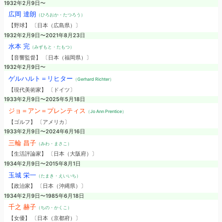
1932年2月9日〜
広岡 達朗
（ひろおか・たつろう）
【野球】 〔日本（広島県）〕
1932年2月9日〜2021年8月23日
水本 完
（みずもと・たもつ）
【音響監督】 〔日本（福岡県）〕
1932年2月9日〜
ゲルハルト＝リヒター
（Gerhard Richter）
【現代美術家】 〔ドイツ〕
1933年2月9日〜2025年5月18日
ジョ＝アン＝プレンティス
（Jo Ann Prentice）
【ゴルフ】 〔アメリカ〕
1933年2月9日〜2024年6月16日
三輪 昌子
（みわ・まさこ）
【生活評論家】 〔日本（大阪府）〕
1934年2月9日〜2015年8月1日
玉城 栄一
（たまき・えいいち）
【政治家】 〔日本（沖縄県）〕
1934年2月9日〜1985年6月18日
千之 赫子
（ちの・かくこ）
【女優】 〔日本（京都府）〕