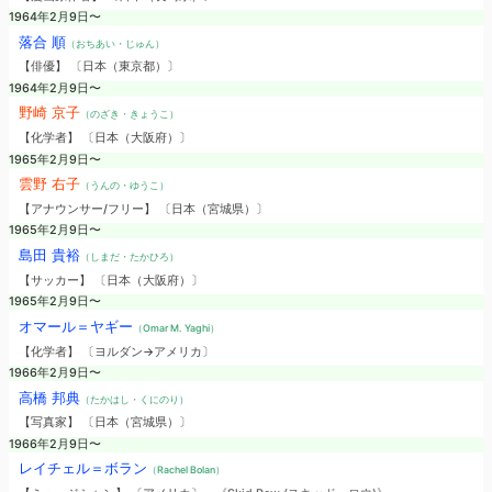
1964年2月9日〜
落合 順
（おちあい・じゅん）
【俳優】 〔日本（東京都）〕
1964年2月9日〜
野崎 京子
（のざき・きょうこ）
【化学者】 〔日本（大阪府）〕
1965年2月9日〜
雲野 右子
（うんの・ゆうこ）
【アナウンサー/フリー】 〔日本（宮城県）〕
1965年2月9日〜
島田 貴裕
（しまだ・たかひろ）
【サッカー】 〔日本（大阪府）〕
1965年2月9日〜
オマール＝ヤギー
（Omar M. Yaghi）
【化学者】 〔ヨルダン→アメリカ〕
1966年2月9日〜
高橋 邦典
（たかはし・くにのり）
【写真家】 〔日本（宮城県）〕
1966年2月9日〜
レイチェル＝ボラン
（Rachel Bolan）