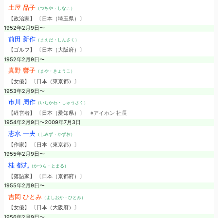
土屋 品子
（つちや・しなこ）
【政治家】 〔日本（埼玉県）〕
1952年2月9日〜
前田 新作
（まえだ・しんさく）
【ゴルフ】 〔日本（大阪府）〕
1952年2月9日〜
真野 響子
（まや・きょうこ）
【女優】 〔日本（東京都）〕
1953年2月9日〜
市川 周作
（いちかわ・しゅうさく）
【経営者】 〔日本（愛知県）〕
※アイホン 社長
1954年2月9日〜2009年7月3日
志水 一夫
（しみず・かずお）
【作家】 〔日本（東京都）〕
1955年2月9日〜
桂 都丸
（かつら・とまる）
【落語家】 〔日本（京都府）〕
1955年2月9日〜
吉岡 ひとみ
（よしおか・ひとみ）
【女優】 〔日本（大阪府）〕
1956年2月9日〜