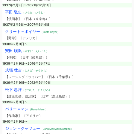
1937年2月9日〜2021年12月11日
平田 弘史
（ひらた・ひろし）
【漫画家】 〔日本（東京都）〕
1937年2月9日〜2007年6月4日
クリート＝ボイヤー
（Clete Boyer）
【野球】 〔アメリカ〕
1938年2月9日〜
安田 暎胤
（やすだ・えいいん）
【僧侶】 〔日本（岐阜県）〕
1939年2月9日〜2016年5月17日
式場 壮吉
（しきば・そうきち）
【レーシングドライバー】 〔日本（千葉県）〕
1939年2月9日〜2012年9月10日
松下 忠洋
（まつした・ただひろ）
【建設官僚、政治家】 〔日本（鹿児島県）〕
1939年2月9日〜
バリー＝マン
（Barry Mann）
【作曲家】 〔アメリカ〕
1940年2月9日〜
ジョン＝クッツェー
（John Maxwell Coetzee）