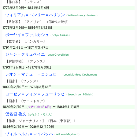
【作曲家】 〔フランス〕
1773年2月9日〜1841年4月4日
ウィリアム＝ヘンリー＝ハリソン
（William Henry Harrison）
【政治家】 〔アメリカ〕
※第9代大統領
1775年2月9日〜1856年11月21日
ボーヤイ＝ファルカシュ
（Bolyai Farkas）
【数学者】 〔ハンガリー〕
1791年2月9日〜1874年3月7日
ジャン＝クリュベイエ
（Jean Cruveilhier）
【解剖学者】 〔フランス〕
1793年2月9日〜1817年8月30日
レオン＝マチュー＝コシュロー
（Léon Matthieu Cochereau）
【画家】 〔フランス〕
1800年2月9日〜1876年3月13日
ヨーゼフ＝フォン＝フューリッヒ
（Joseph von Führich）
【画家】 〔オーストリア〕
1829年2月9日
（文政12年1月6日）
〜1894年11月8日
仮名垣 魯文
（かながき・ろぶん）
【作家、ジャーナリスト】 〔日本（東京都）〕
1846年2月9日〜1929年12月29日
ヴィルヘルム＝マイバッハ
（Wilhelm Maybach）