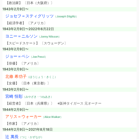
【政治家】 〔日本（大阪府）〕
1943年2月9日〜
ジョセフ＝スティグリッツ
（Joseph Stiglitz）
【経済学者】 〔アメリカ〕
1943年2月9日〜2022年6月22日
ヨニー＝ニルソン
（Jonny Nilsson）
【スピードスケート】 〔スウェーデン〕
1943年2月9日〜
ジョー＝ペシ
（Joe Pesci）
【俳優】 〔アメリカ〕
1943年2月9日〜
北條 希功子
（ほうじょう・きくこ）
【女優】 〔日本（東京都）〕
1943年2月9日〜
宮崎 恒彰
（みやざき・つねあき）
【経営者】 〔日本（兵庫県）〕
※阪神タイガース 元オーナー
1944年2月9日〜
アリス＝ウォーカー
（Alice Walker）
【作家】 〔アメリカ〕
1944年2月9日〜2021年8月18日
辻 萬長
（つじ・かずなが）