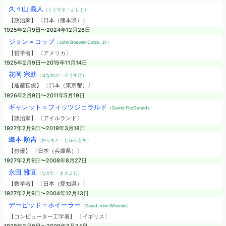
久々山 義人
（くぐやま・よしと）
【政治家】 〔日本（熊本県）〕
1925年2月9日〜2024年12月26日
ジョン＝コッブ
（John Boswell Cobb, Jr.）
【哲学者】 〔アメリカ〕
1925年2月9日〜2015年11月14日
花岡 宗助
（はなおか・そうすけ）
【通産官僚】 〔日本（東京都）〕
1926年2月9日〜2011年5月19日
ギャレット＝フィッツジェラルド
（Garret FitzGerald）
【政治家】 〔アイルランド〕
1927年2月9日〜2019年3月18日
織本 順吉
（おりもと・じゅんきち）
【俳優】 〔日本（兵庫県）〕
1927年2月9日〜2008年8月27日
永田 雅宜
（ながた・まさよし）
【数学者】 〔日本（愛知県）〕
1927年2月9日〜2004年12月13日
デービッド＝ホイーラー
（David John Wheeler）
【コンピューター工学者】 〔イギリス〕