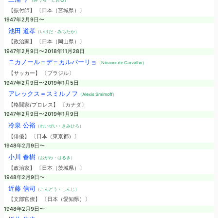
【振付師】 〔日本（宮城県）〕
1947年2月9日〜
池田 道孝
（いけだ・みちたか）
【政治家】 〔日本（岡山県）〕
1947年2月9日〜2018年11月28日
ニカノール＝デ＝カルバーリョ
（Nicanor de Carvalho）
【サッカー】 〔ブラジル〕
1947年2月9日〜2019年1月5日
アレックス＝スミルノフ
（Alexis Smirnoff）
【格闘家/プロレス】 〔カナダ〕
1947年2月9日〜2019年1月9日
冷泉 公裕
（れいぜい・きみひろ）
【俳優】 〔日本（東京都）〕
1948年2月9日〜
小川 春樹
（おがわ・はるき）
【政治家】 〔日本（茨城県）〕
1948年2月9日〜
近藤 信司
（こんどう・しんじ）
【文部官僚】 〔日本（愛知県）〕
1948年2月9日〜