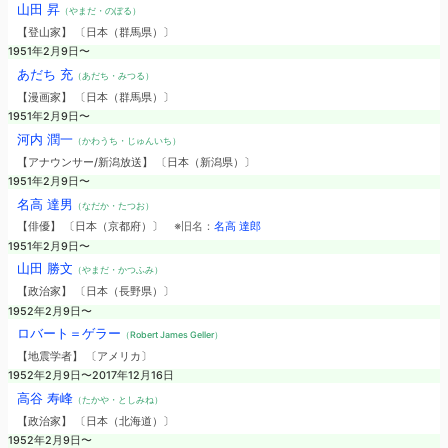
山田 昇
（やまだ・のぼる）
【登山家】 〔日本（群馬県）〕
1951年2月9日〜
あだち 充
（あだち・みつる）
【漫画家】 〔日本（群馬県）〕
1951年2月9日〜
河内 潤一
（かわうち・じゅんいち）
【アナウンサー/新潟放送】 〔日本（新潟県）〕
1951年2月9日〜
名高 達男
（なだか・たつお）
【俳優】 〔日本（京都府）〕
※旧名：
名高 達郎
1951年2月9日〜
山田 勝文
（やまだ・かつふみ）
【政治家】 〔日本（長野県）〕
1952年2月9日〜
ロバート＝ゲラー
（Robert James Geller）
【地震学者】 〔アメリカ〕
1952年2月9日〜2017年12月16日
高谷 寿峰
（たかや・としみね）
【政治家】 〔日本（北海道）〕
1952年2月9日〜