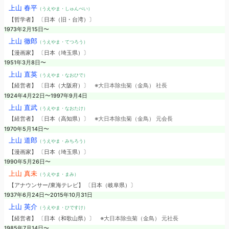
上山 春平
（うえやま・しゅんぺい）
【哲学者】 〔日本（旧・台湾）〕
1973年2月15日〜
上山 徹郎
（うえやま・てつろう）
【漫画家】 〔日本（埼玉県）〕
1951年3月8日〜
上山 直英
（うえやま・なおひで）
【経営者】 〔日本（大阪府）〕
※大日本除虫菊（金鳥） 社長
1924年4月22日〜1997年9月4日
上山 直武
（うえやま・なおたけ）
【経営者】 〔日本（高知県）〕
※大日本除虫菊（金鳥） 元会長
1970年5月14日〜
上山 道郎
（うえやま・みちろう）
【漫画家】 〔日本（埼玉県）〕
1990年5月26日〜
上山 真未
（うえやま・まみ）
【アナウンサー/東海テレビ】 〔日本（岐阜県）〕
1937年6月24日〜2015年10月31日
上山 英介
（うえやま・ひですけ）
【経営者】 〔日本（和歌山県）〕
※大日本除虫菊（金鳥） 元社長
1985年7月14日〜