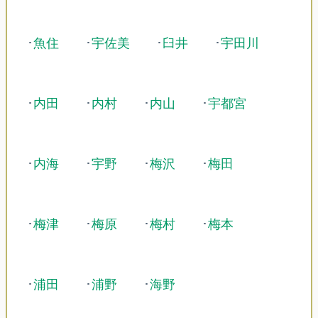
･
魚住
･
宇佐美
･
臼井
･
宇田川
･
内田
･
内村
･
内山
･
宇都宮
･
内海
･
宇野
･
梅沢
･
梅田
･
梅津
･
梅原
･
梅村
･
梅本
･
浦田
･
浦野
･
海野