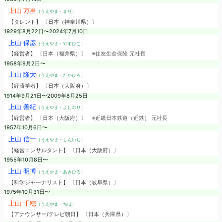
上山 万里
（うえやま・まり）
【タレント】 〔日本（神奈川県）〕
1929年8月22日〜2024年7月10日
上山 保彦
（うえやま・やすひこ）
【経営者】 〔日本（福井県）〕
※住友生命保険 元社長
1958年9月2日〜
上山 隆大
（うえやま・たかひろ）
【経済学者】 〔日本（大阪府）〕
1914年9月21日〜2009年8月25日
上山 善紀
（うえやま・よしのり）
【経営者】 〔日本（大阪府）〕
※近畿日本鉄道（近鉄） 元社長
1957年10月6日〜
上山 信一
（うえやま・しんいち）
【経営コンサルタント】 〔日本（大阪府）〕
1955年10月8日〜
上山 明博
（うえやま・あきひろ）
【科学ジャーナリスト】 〔日本（岐阜県）〕
1975年10月31日〜
上山 千穂
（うえやま・ちほ）
【アナウンサー/テレビ朝日】 〔日本（兵庫県）〕