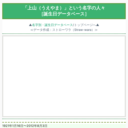
「上山（うえやま）」という名字の人々
［誕生日データベース］
▲
名字別・誕生日データベース
/トップページへ▲
≪データ作成：ストローワラ（Straw-wara）≫
1921年1月16日〜2012年8月3日