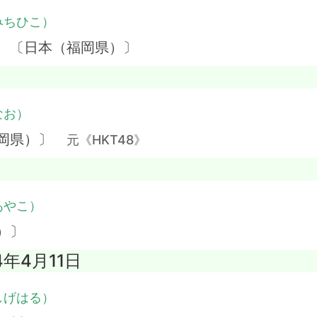
みちひこ）
】 〔日本（福岡県）〕
なお）
福岡県）〕
元《HKT48》
あやこ）
）〕
4年4月11日
しげはる）