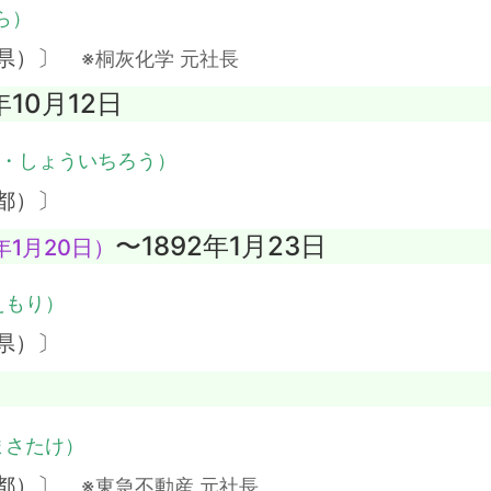
ら）
島県）〕
※桐灰化学 元社長
年10月12日
・しょういちろう）
都）〕
〜1892年1月23日
年1月20日）
えもり）
県）〕
まさたけ）
京都）〕
※東急不動産 元社長