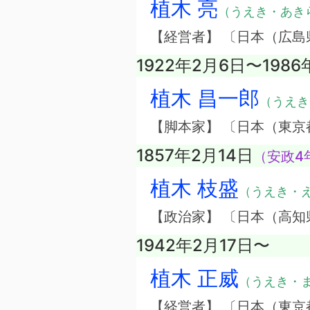
植木 亮
（うえき・あき
【経営者】 〔日本（広
1922年2月6日〜1986
植木 昌一郎
（うえき
【脚本家】 〔日本（東京
1857年2月14日
（安政4
植木 枝盛
（うえき・
【政治家】 〔日本（高知
1942年2月17日〜
植木 正威
（うえき・
【経営者】 〔日本（東