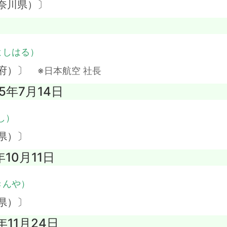
奈川県）〕
よしはる）
都府）〕
※日本航空 社長
05年7月14日
し）
県）〕
年10月11日
きんや）
県）〕
年11月24日