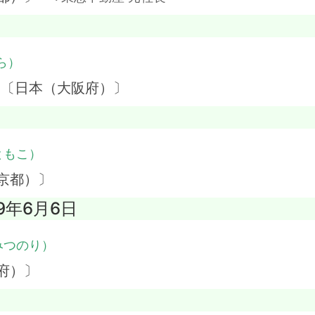
ら）
 〔日本（大阪府）〕
ともこ）
京都）〕
09年6月6日
みつのり）
府）〕