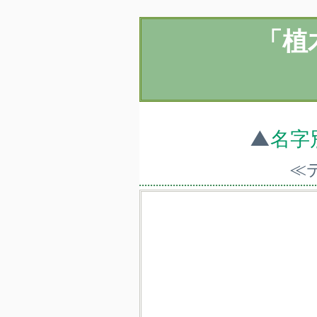
「植
▲
名字
≪