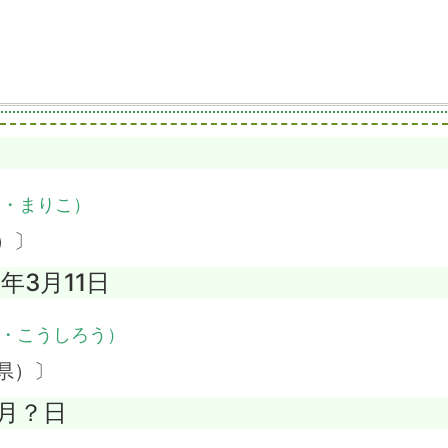
き・まりこ）
）〕
0年3月11日
・こうしろう）
県）〕
？月？日