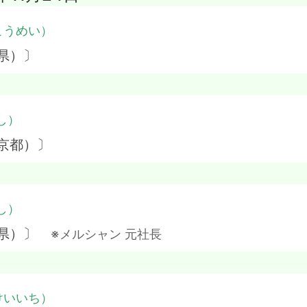
こうめい）
県）〕
し）
京都）〕
し）
木県）〕
※メルシャン 元社長
けいいち）