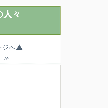
の人々
ージへ▲
）≫