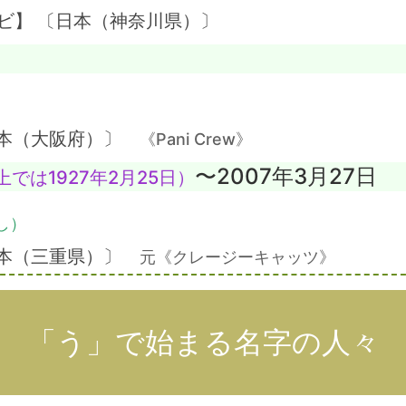
ビ】 〔日本（神奈川県）〕
）
日本（大阪府）〕
《Pani Crew》
〜2007年3月27日
では1927年2月25日）
し）
日本（三重県）〕
元《クレージーキャッツ》
「う」で始まる名字の人々