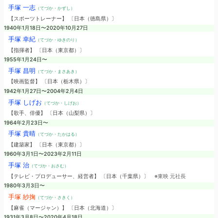
手塚 一志
（てづか・かずし）
【スポーツトレーナー】 〔日本（徳島県）〕
1940年1月18日〜2020年10月27日
手塚 幸紀
（てづか・ゆきのり）
【指揮者】 〔日本（東京都）〕
1955年1月24日〜
手塚 昌明
（てづか・まさあき）
【映画監督】 〔日本（栃木県）〕
1942年1月27日〜2004年2月4日
手塚 しげお
（てづか・しげお）
【歌手、俳優】 〔日本（山梨県）〕
1964年2月23日〜
手塚 貴晴
（てづか・たかはる）
【建築家】 〔日本（東京都）〕
1960年3月1日〜2023年2月11日
手塚 治
（てづか・おさむ）
【テレビ・プロデューサー、経営者】 〔日本（千葉県）〕
※東映 元社長
1980年3月3日〜
手塚 紗掬
（てづか・さきく）
【麻雀（マージャン）】 〔日本（北海道）〕
1931年3月8日〜2020年4月18日