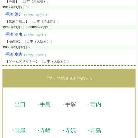
【声優】 〔日本（東京都）〕
1982年11月2日〜
手塚 悠介
（てづか・ゆうすけ）
【気象予報士】 〔日本（埼玉県）〕
1928年11月3日〜1989年2月9日
手塚 治虫
（てづか・おさむ）
【漫画家】 〔日本（大阪府）〕
1960年11月17日〜
手塚 卓志
（てづか・たかし）
【ゲームデザイナー】 〔日本（大阪府）〕
「て」で始まる名字の人々
･
出口
･
手島
･手塚
･
寺内
･
寺尾
･
寺崎
･
寺沢
･
寺島