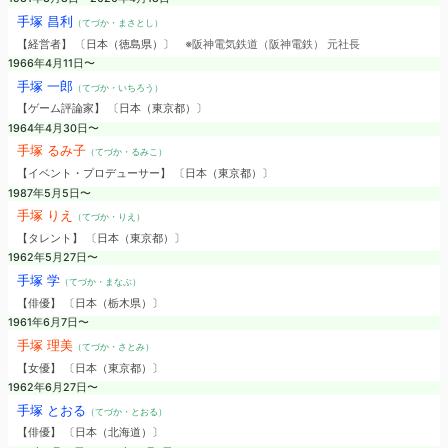
手塚 昌利
（てづか・まさとし）
【経営者】 〔日本（徳島県）〕
※阪神電気鉄道（阪神電鉄） 元社長
1966年4月11日〜
手塚 一郎
（てづか・いちろう）
【ゲーム評論家】 〔日本（東京都）〕
1964年4月30日〜
手塚 るみ子
（てづか・るみこ）
【イベント・プロデューサー】 〔日本（東京都）〕
1987年5月5日〜
手塚 りえ
（てづか・りえ）
【タレント】 〔日本（東京都）〕
1962年5月27日〜
手塚 学
（てづか・まなぶ）
【俳優】 〔日本（栃木県）〕
1961年6月7日〜
手塚 理美
（てづか・さとみ）
【女優】 〔日本（東京都）〕
1962年6月27日〜
手塚 とおる
（てづか・とおる）
【俳優】 〔日本（北海道）〕