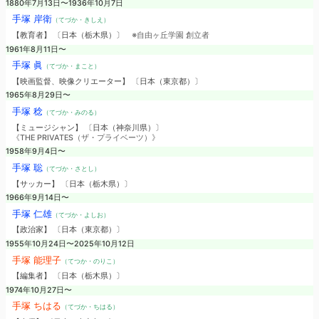
1880年7月13日〜1936年10月7日
手塚 岸衛
（てづか・きしえ）
【教育者】 〔日本（栃木県）〕
※自由ヶ丘学園 創立者
1961年8月11日〜
手塚 眞
（てづか・まこと）
【映画監督、映像クリエーター】 〔日本（東京都）〕
1965年8月29日〜
手塚 稔
（てづか・みのる）
【ミュージシャン】 〔日本（神奈川県）〕
《THE PRIVATES（ザ・プライベーツ）》
1958年9月4日〜
手塚 聡
（てづか・さとし）
【サッカー】 〔日本（栃木県）〕
1966年9月14日〜
手塚 仁雄
（てづか・よしお）
【政治家】 〔日本（東京都）〕
1955年10月24日〜2025年10月12日
手塚 能理子
（てつか・のりこ）
【編集者】 〔日本（栃木県）〕
1974年10月27日〜
手塚 ちはる
（てづか・ちはる）