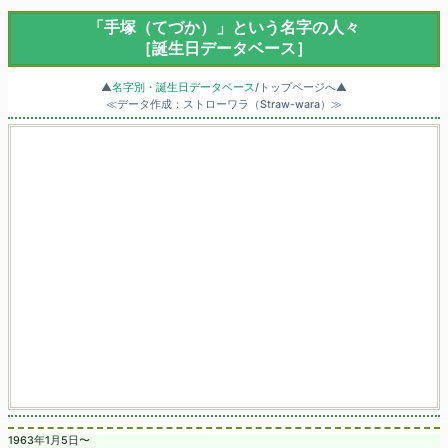
「手塚（てづか）」という名字の人々
［誕生日データベース］
▲
名字別・誕生日データベース
/トップページへ▲
≪データ作成：ストローワラ（Straw-wara）≫
1963年1月5日〜