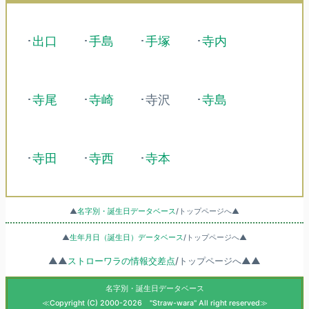
･
出口
･
手島
･
手塚
･
寺内
･
寺尾
･
寺崎
･寺沢
･
寺島
･
寺田
･
寺西
･
寺本
▲
名字別・誕生日データベース
/トップページへ▲
▲
生年月日（誕生日）データベース
/トップページへ▲
▲▲
ストローワラの情報交差点
/トップページへ▲▲
名字別・誕生日データベース
≪Copyright (C) 2000-2026 "Straw-wara" All right reserved≫