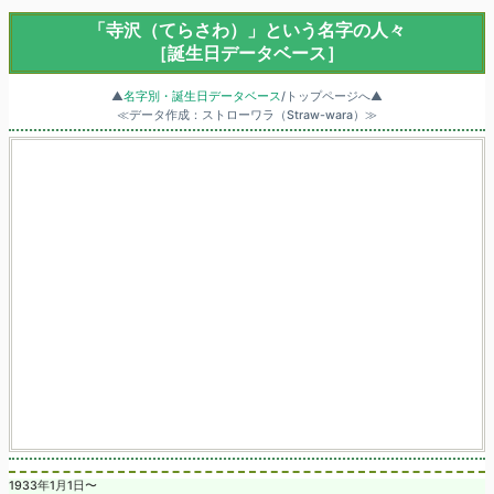
「寺沢（てらさわ）」という名字の人々
［誕生日データベース］
▲
名字別・誕生日データベース
/トップページへ▲
≪データ作成：ストローワラ（Straw-wara）≫
1933年1月1日〜