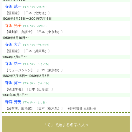
寺沢 武一
（てらさわ・ぶいち）
【漫画家】 〔日本（北海道）〕
1926年4月25日〜2001年7月16日
寺沢 光子
（てらさわ・みつこ）
【裁判官、弁護士】 〔日本（東京都）〕
1959年6月10日〜
寺沢 大介
（てらさわ・だいすけ）
【漫画家】 〔日本（兵庫県）〕
1963年7月5日〜
寺沢 功一
（てらさわ・こういち）
【ミュージシャン】 〔日本（東京都）〕
1882年7月15日〜1969年2月5日
寺沢 寛一
（てらざわ・かんいち）
【物理学者】 〔日本（山形県）〕
1931年10月3日〜
寺澤 芳男
（てらさわ・よしお）
【経営者、政治家】 〔日本（栃木県）〕
※野村證券 元副社長
「て」で始まる名字の人々