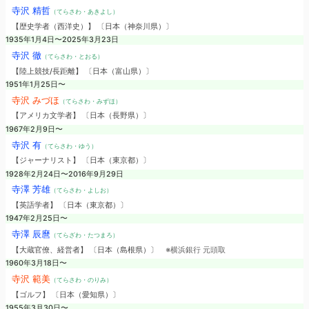
寺沢 精哲
（てらさわ・あきよし）
【歴史学者（西洋史）】 〔日本（神奈川県）〕
1935年1月4日〜2025年3月23日
寺沢 徹
（てらさわ・とおる）
【陸上競技/長距離】 〔日本（富山県）〕
1951年1月25日〜
寺沢 みづほ
（てらさわ・みずほ）
【アメリカ文学者】 〔日本（長野県）〕
1967年2月9日〜
寺沢 有
（てらさわ・ゆう）
【ジャーナリスト】 〔日本（東京都）〕
1928年2月24日〜2016年9月29日
寺澤 芳雄
（てらさわ・よしお）
【英語学者】 〔日本（東京都）〕
1947年2月25日〜
寺澤 辰麿
（てらざわ・たつまろ）
【大蔵官僚、経営者】 〔日本（島根県）〕
※横浜銀行 元頭取
1960年3月18日〜
寺沢 範美
（てらさわ・のりみ）
【ゴルフ】 〔日本（愛知県）〕
1955年3月30日〜