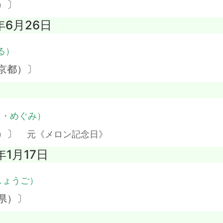
）〕
年6月26日
る）
京都）〕
た・めぐみ）
県）〕
元《メロン記念日》
年1月17日
しょうご）
県）〕