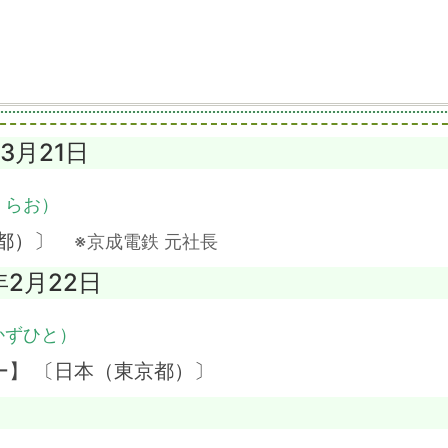
年3月21日
くらお）
京都）〕
※京成電鉄 元社長
年2月22日
かずひと）
ー】 〔日本（東京都）〕