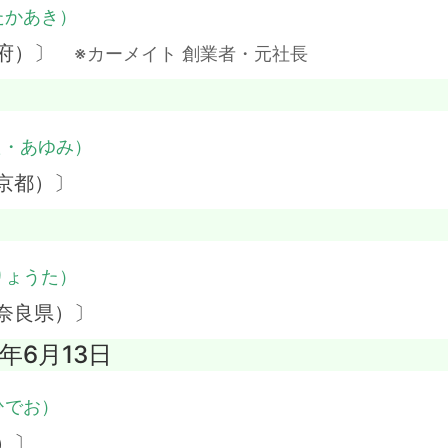
たかあき）
都府）〕
※カーメイト 創業者・元社長
た・あゆみ）
京都）〕
りょうた）
奈良県）〕
2年6月13日
ひでお）
）〕