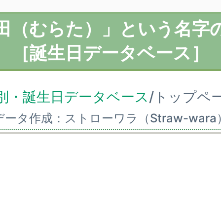
田（むらた）」という名字
［誕生日データベース］
別・誕生日データベース
/トップペ
データ作成：ストローワラ（Straw-wara