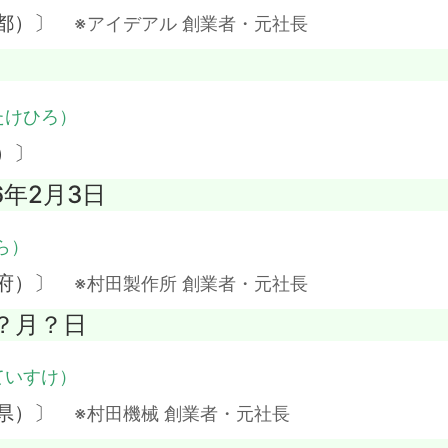
京都）〕
※アイデアル 創業者・元社長
たけひろ）
）〕
6年2月3日
ら）
都府）〕
※村田製作所 創業者・元社長
年？月？日
ていすけ）
井県）〕
※村田機械 創業者・元社長