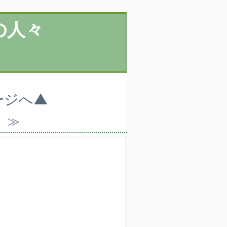
の人々
ージへ▲
）≫