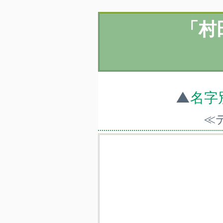
「村
▲
名字
≪