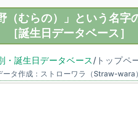
野（むらの）」という名字
［誕生日データベース］
別・誕生日データベース
/トップペ
データ作成：ストローワラ（Straw-wara