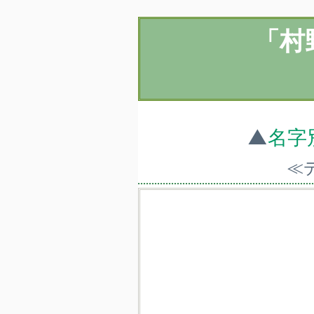
「村
▲
名字
≪