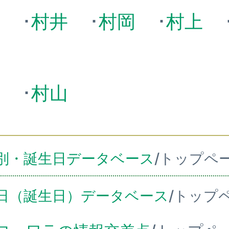
藤
･
村井
･
村岡
･
村上
松
･
村山
別・誕生日データベース
/トップペ
日（誕生日）データベース
/トップ