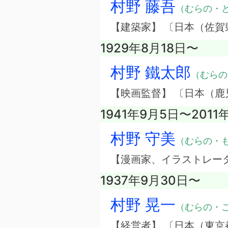
村野 藤吾
（むらの・
【建築家】 〔日本（佐賀
1929年8月18日〜
村野 鐵太郎
（むらの
【映画監督】 〔日本（鹿
1941年9月5日〜2011
村野 守美
（むらの・
【漫画家、イラストレー
1937年9月30日〜
村野 晃一
（むらの・
【経営者】 〔日本（東