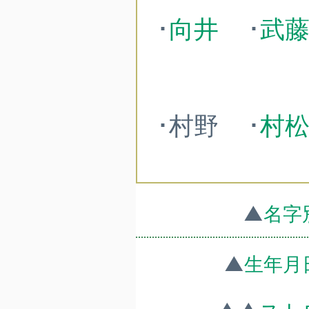
･
向井
･
武
･村野
･
村
▲
名字
▲
生年月