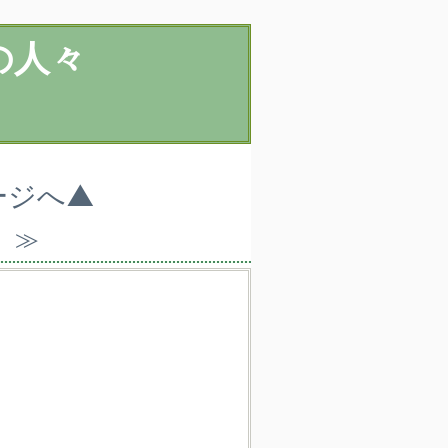
の人々
ージへ▲
）≫