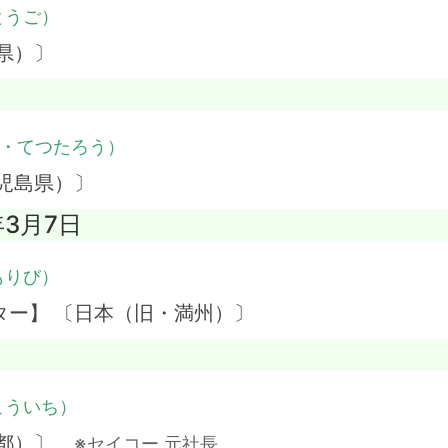
とうご）
県）〕
・てつたろう）
児島県）〕
年3月7日
もりび）
ター】 〔日本（旧・満州）〕
こういち）
京都）〕
※セイコー 元社長