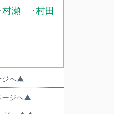
･
村瀬
･
村田
ージへ▲
ページへ▲