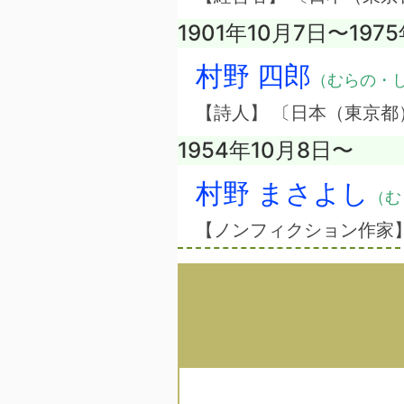
1901年10月7日〜197
村野 四郎
（むらの・
【詩人】 〔日本（東京都
1954年10月8日〜
村野 まさよし
（む
【ノンフィクション作家