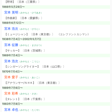
【野球】 〔日本（三重県）〕
1966年5月29日〜
宮本 英明
（みやもと・ひであき）
【作曲家】 〔日本（愛媛県）〕
1966年6月12日〜
宮本 浩次
（みやもと・ひろじ）
【ミュージシャン】 〔日本（東京都）〕
《エレファントカシマシ》
1938年7月4日〜2002年5月7日
宮本 征勝
（みやもと・まさかつ）
【サッカー】 〔日本（茨城県）〕
1969年7月4日〜
宮本 浩次
（みやもと・こうじ）
【シンガーソングライター】 〔日本（山口県）〕
1970年7月4日〜
宮本 愛子
（みやもと・あいこ）
【アナウンサー/ＮＨＫ】 〔日本（東京都）〕
1989年7月6日〜
宮本 彩希
（みやもと・さき）
【タレント】 〔日本（千葉県）〕
1983年7月8日〜
宮本 卓也
（みやもと・たくや）