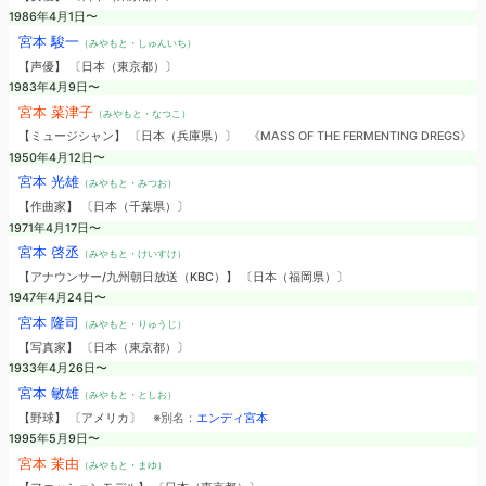
1986年4月1日〜
宮本 駿一
（みやもと・しゅんいち）
【声優】 〔日本（東京都）〕
1983年4月9日〜
宮本 菜津子
（みやもと・なつこ）
【ミュージシャン】 〔日本（兵庫県）〕
《MASS OF THE FERMENTING DREGS》
1950年4月12日〜
宮本 光雄
（みやもと・みつお）
【作曲家】 〔日本（千葉県）〕
1971年4月17日〜
宮本 啓丞
（みやもと・けいすけ）
【アナウンサー/九州朝日放送（KBC）】 〔日本（福岡県）〕
1947年4月24日〜
宮本 隆司
（みやもと・りゅうじ）
【写真家】 〔日本（東京都）〕
1933年4月26日〜
宮本 敏雄
（みやもと・としお）
【野球】 〔アメリカ〕
※別名：
エンディ宮本
1995年5月9日〜
宮本 茉由
（みやもと・まゆ）