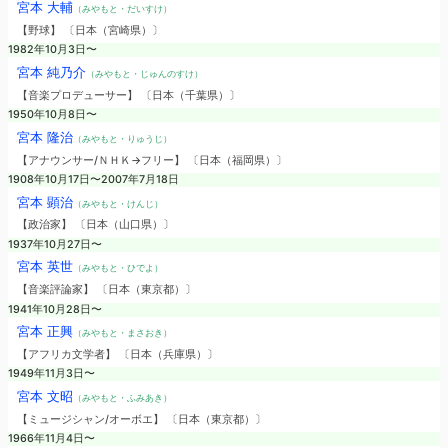
宮本 大輔
（みやもと・だいすけ）
【野球】 〔日本（宮崎県）〕
1982年10月3日〜
宮本 純乃介
（みやもと・じゅんのすけ）
【音楽プロデューサー】 〔日本（千葉県）〕
1950年10月8日〜
宮本 隆治
（みやもと・りゅうじ）
【アナウンサー/ＮＨＫ→フリー】 〔日本（福岡県）〕
1908年10月17日〜2007年7月18日
宮本 顕治
（みやもと・けんじ）
【政治家】 〔日本（山口県）〕
1937年10月27日〜
宮本 英世
（みやもと・ひでよ）
【音楽評論家】 〔日本（東京都）〕
1941年10月28日〜
宮本 正興
（みやもと・まさおき）
【アフリカ文学者】 〔日本（兵庫県）〕
1949年11月3日〜
宮本 文昭
（みやもと・ふみあき）
【ミュージシャン/オーボエ】 〔日本（東京都）〕
1966年11月4日〜