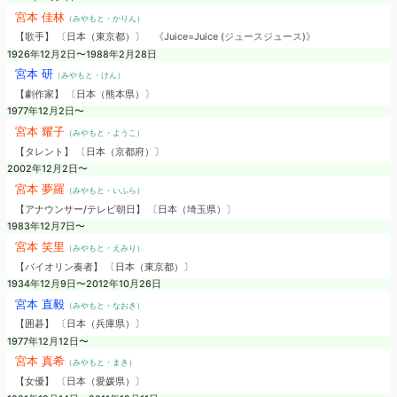
宮本 佳林
（みやもと・かりん）
【歌手】 〔日本（東京都）〕
《Juice=Juice (ジュースジュース)》
1926年12月2日〜1988年2月28日
宮本 研
（みやもと・けん）
【劇作家】 〔日本（熊本県）〕
1977年12月2日〜
宮本 耀子
（みやもと・ようこ）
【タレント】 〔日本（京都府）〕
2002年12月2日〜
宮本 夢羅
（みやもと・いふら）
【アナウンサー/テレビ朝日】 〔日本（埼玉県）〕
1983年12月7日〜
宮本 笑里
（みやもと・えみり）
【バイオリン奏者】 〔日本（東京都）〕
1934年12月9日〜2012年10月26日
宮本 直毅
（みやもと・なおき）
【囲碁】 〔日本（兵庫県）〕
1977年12月12日〜
宮本 真希
（みやもと・まき）
【女優】 〔日本（愛媛県）〕