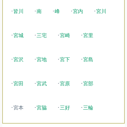
･
皆川
･
南
･
峰
･
宮内
･
宮川
･
宮城
･
三宅
･
宮崎
･
宮里
･
宮沢
･
宮地
･
宮下
･
宮島
･
宮田
･
宮武
･
宮原
･
宮部
･宮本
･
宮脇
･
三好
･
三輪