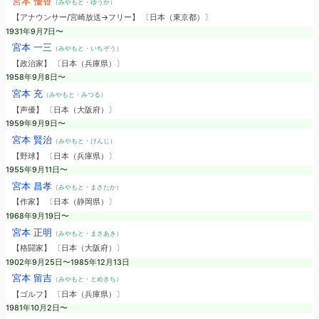
宮本 優香
（みやもと・ゆうか）
【アナウンサー/宮崎放送→フリー】 〔日本（東京都）〕
1931年9月7日〜
宮本 一三
（みやもと・いちぞう）
【政治家】 〔日本（兵庫県）〕
1958年9月8日〜
宮本 充
（みやもと・みつる）
【声優】 〔日本（大阪府）〕
1959年9月9日〜
宮本 賢治
（みやもと・けんじ）
【野球】 〔日本（兵庫県）〕
1955年9月11日〜
宮本 昌孝
（みやもと・まさたか）
【作家】 〔日本（静岡県）〕
1968年9月19日〜
宮本 正明
（みやもと・まさあき）
【格闘家】 〔日本（大阪府）〕
1902年9月25日〜1985年12月13日
宮本 留吉
（みやもと・とめきち）
【ゴルフ】 〔日本（兵庫県）〕
1981年10月2日〜