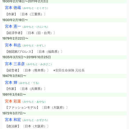
1930年2月18日〜2011年2月2日
宮本 徳蔵
（みやもと・とくぞう）
【作家】 〔日本（三重県）〕
1930年2月19日〜
宮本 憲一
（みやもと・けんいち）
【経済学者】 〔日本（旧・台湾）〕
1979年2月22日〜
宮本 和志
（みやもと・かずし）
【格闘家/プロレス】 〔日本（福島県）〕
1935年3月5日〜2019年10月25日
宮本 三喜彦
（みやもと・みきひこ）
【経営者】 〔日本（熊本県）〕
※安田生命保険 元社長
1947年3月6日〜
宮本 輝
（みやもと・てる）
【作家】 〔日本（兵庫県）〕
1991年3月6日〜
宮本 彩菜
（みやもと・あやな）
【ファッションモデル】 〔日本（大阪府）〕
1972年3月7日〜
宮本 和宏
（みやもと・かずひろ）
【政治家】 〔日本（大阪府）〕