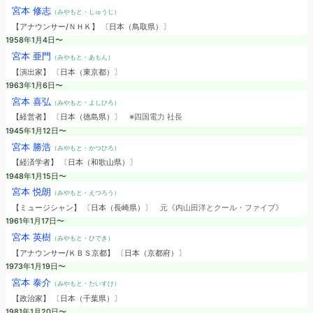
宮本 修志
（みやもと・しゅうじ）
【アナウンサー/ＮＨＫ】 〔日本（鳥取県）〕
1958年1月4日〜
宮本 亜門
（みやもと・あもん）
【演出家】 〔日本（東京都）〕
1963年1月6日〜
宮本 喜弘
（みやもと・よしひろ）
【経営者】 〔日本（徳島県）〕
※四国電力 社長
1945年1月12日〜
宮本 勝浩
（みやもと・かつひろ）
【経済学者】 〔日本（和歌山県）〕
1948年1月15日〜
宮本 悦朗
（みやもと・えつろう）
【ミュージシャン】 〔日本（長崎県）〕
元《内山田洋とクール・ファイブ》
1961年1月17日〜
宮本 英樹
（みやもと・ひでき）
【アナウンサー/ＫＢＳ京都】 〔日本（京都府）〕
1973年1月19日〜
宮本 泰介
（みやもと・たいすけ）
【政治家】 〔日本（千葉県）〕
1981年1月20日〜