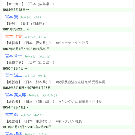
【サッカー】 〔日本（広島県）〕
1984年7月18日〜
宮本 賢
（みやもと・けん）
【野球】 〔日本（岡山県）〕
1981年7月22日〜
宮本 佳実
（みやもと・よしみ）
【経営者】 〔日本（愛知県）〕
※ビューティリア 社長
1907年8月1日〜1981年1月30日
宮本 常一
（みやもと・つねいち）
【民俗学者】 〔日本（山口県）〕
1950年8月1日〜
宮本 誠二
（みやもと・せいじ）
【経営者】 〔日本（熊本県）〕
※化学及血清療法研究所 元理事長
1893年8月5日〜1975年1月25日
宮本 英太郎
（みやもと・えいたろう）
【経営者】 〔日本（和歌山県）〕
※キングジム 創業者・元社長
1954年8月11日〜
宮本 彰
（みやもと・あきら）
【経営者】 〔日本（東京都）〕
※キングジム 社長
1911年8月17日〜2012年7月20日
宮本 梧楼
（みやもと・ごろう）