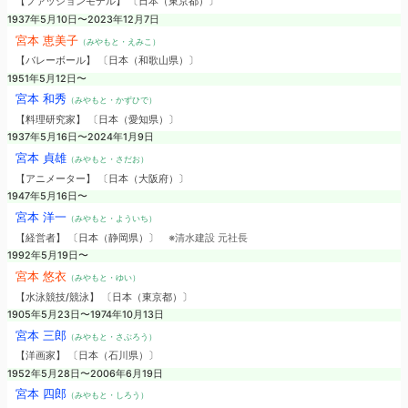
【ファッションモデル】 〔日本（東京都）〕
1937年5月10日〜2023年12月7日
宮本 恵美子
（みやもと・えみこ）
【バレーボール】 〔日本（和歌山県）〕
1951年5月12日〜
宮本 和秀
（みやもと・かずひで）
【料理研究家】 〔日本（愛知県）〕
1937年5月16日〜2024年1月9日
宮本 貞雄
（みやもと・さだお）
【アニメーター】 〔日本（大阪府）〕
1947年5月16日〜
宮本 洋一
（みやもと・よういち）
【経営者】 〔日本（静岡県）〕
※清水建設 元社長
1992年5月19日〜
宮本 悠衣
（みやもと・ゆい）
【水泳競技/競泳】 〔日本（東京都）〕
1905年5月23日〜1974年10月13日
宮本 三郎
（みやもと・さぶろう）
【洋画家】 〔日本（石川県）〕
1952年5月28日〜2006年6月19日
宮本 四郎
（みやもと・しろう）