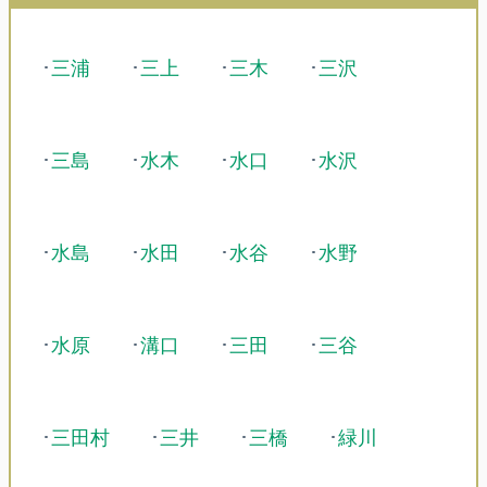
･
三浦
･
三上
･
三木
･
三沢
･
三島
･
水木
･
水口
･
水沢
･
水島
･
水田
･
水谷
･
水野
･
水原
･
溝口
･
三田
･
三谷
･
三田村
･
三井
･
三橋
･
緑川