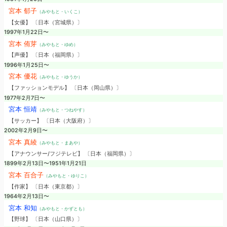
宮本 郁子
（みやもと・いくこ）
【女優】 〔日本（宮城県）〕
1997年1月22日〜
宮本 侑芽
（みやもと・ゆめ）
【声優】 〔日本（福岡県）〕
1996年1月25日〜
宮本 優花
（みやもと・ゆうか）
【ファッションモデル】 〔日本（岡山県）〕
1977年2月7日〜
宮本 恒靖
（みやもと・つねやす）
【サッカー】 〔日本（大阪府）〕
2002年2月9日〜
宮本 真綾
（みやもと・まあや）
【アナウンサー/フジテレビ】 〔日本（福岡県）〕
1899年2月13日〜1951年1月21日
宮本 百合子
（みやもと・ゆりこ）
【作家】 〔日本（東京都）〕
1964年2月13日〜
宮本 和知
（みやもと・かずとも）
【野球】 〔日本（山口県）〕