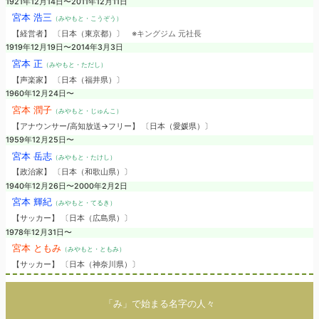
1921年12月14日〜2011年12月11日
宮本 浩三
（みやもと・こうぞう）
【経営者】 〔日本（東京都）〕
※キングジム 元社長
1919年12月19日〜2014年3月3日
宮本 正
（みやもと・ただし）
【声楽家】 〔日本（福井県）〕
1960年12月24日〜
宮本 潤子
（みやもと・じゅんこ）
【アナウンサー/高知放送→フリー】 〔日本（愛媛県）〕
1959年12月25日〜
宮本 岳志
（みやもと・たけし）
【政治家】 〔日本（和歌山県）〕
1940年12月26日〜2000年2月2日
宮本 輝紀
（みやもと・てるき）
【サッカー】 〔日本（広島県）〕
1978年12月31日〜
宮本 ともみ
（みやもと・ともみ）
【サッカー】 〔日本（神奈川県）〕
「み」で始まる名字の人々