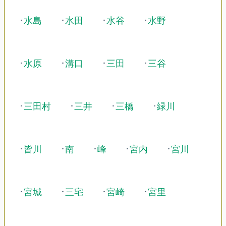
･
水島
･
水田
･
水谷
･
水野
･
水原
･
溝口
･
三田
･
三谷
･
三田村
･
三井
･
三橋
･
緑川
･
皆川
･
南
･
峰
･
宮内
･
宮川
･
宮城
･
三宅
･
宮崎
･
宮里