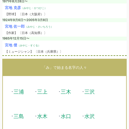
1971年8月28日〜
宮地 克彦
（みやじ・かつひこ）
【野球】 〔日本（大阪府）〕
1924年9月6日〜2005年3月8日
宮地 佐一郎
（みやじ・さいちろう）
【作家】 〔日本（高知県）〕
1965年12月15日〜
宮地 傑
（みやじ・すぐる）
【ミュージシャン】 〔日本（兵庫県）〕
「み」で始まる名字の人々
･
三浦
･
三上
･
三木
･
三沢
･
三島
･
水木
･
水口
･
水沢