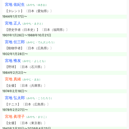
宮地 佑紀生
（みやち・ゆきお）
【タレント】 〔日本（愛知県）〕
1944年1月17日〜
宮地 正人
（みやち・まさと）
【歴史学者（日本史）】 〔日本（福岡県）〕
1901年1月26日〜1988年10月21日
宮地 伝三郎
（みやじ・でんざぶろう）
【動物学者】 〔日本（広島県）〕
1932年1月28日〜
宮地 惟友
（みやじ・よしとも）
【野球】 〔日本（石川県）〕
1984年2月2日〜
宮地 真緒
（みやじ・まお）
【女優】 〔日本（兵庫県）〕
1974年2月18日〜
宮地 弘太郎
（みやち・こうたろう）
【テニス】 〔日本（広島県）〕
1978年2月27日〜
宮地 眞理子
（みやち・まりこ）
【女優】 〔日本（東京都）〕
1941年3月10日〜2026年4月25日