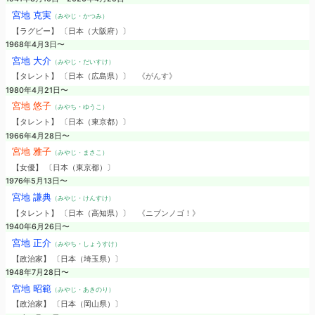
宮地 克実
（みやじ・かつみ）
【ラグビー】 〔日本（大阪府）〕
1968年4月3日〜
宮地 大介
（みやじ・だいすけ）
【タレント】 〔日本（広島県）〕
《がんす》
1980年4月21日〜
宮地 悠子
（みやち・ゆうこ）
【タレント】 〔日本（東京都）〕
1966年4月28日〜
宮地 雅子
（みやじ・まさこ）
【女優】 〔日本（東京都）〕
1976年5月13日〜
宮地 謙典
（みやじ・けんすけ）
【タレント】 〔日本（高知県）〕
《ニブンノゴ！》
1940年6月26日〜
宮地 正介
（みやち・しょうすけ）
【政治家】 〔日本（埼玉県）〕
1948年7月28日〜
宮地 昭範
（みやじ・あきのり）
【政治家】 〔日本（岡山県）〕