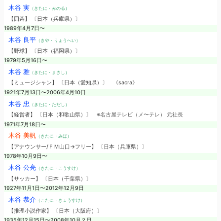
木谷 実
（きたに・みのる）
【囲碁】 〔日本（兵庫県）〕
1989年4月7日〜
木谷 良平
（きや・りょうへい）
【野球】 〔日本（福岡県）〕
1979年5月16日〜
木谷 雅
（きたに・まさし）
【ミュージシャン】 〔日本（愛知県）〕
《sacra》
1921年7月13日〜2006年4月10日
木谷 忠
（きたに・ただし）
【経営者】 〔日本（和歌山県）〕
※名古屋テレビ（メ〜テレ） 元社長
1971年7月18日〜
木谷 美帆
（きたに・みほ）
【アナウンサー/ＦＭ山口→フリー】 〔日本（兵庫県）〕
1978年10月9日〜
木谷 公亮
（きたに・こうすけ）
【サッカー】 〔日本（千葉県）〕
1927年11月1日〜2012年12月9日
木谷 恭介
（こたに・きょうすけ）
【推理小説作家】 〔日本（大阪府）〕
1935年12月15日〜2008年10月？日