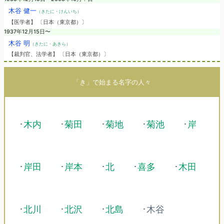
木谷 健一
（きたに・けんいち）
【医学者】 〔日本（東京都）〕
1937年12月15日〜
木谷 明
（きたに・あきら）
【裁判官、法学者】 〔日本（東京都）〕
「き」で始まる名字の人々
･
木内
･
菊田
･
菊地
･
菊池
･
岸
･
岸田
･
岸本
･
北
･
喜多
･
木田
･
北川
･
北沢
･
北島
･木谷