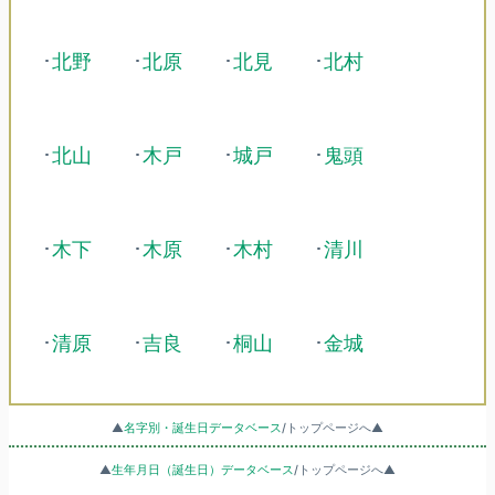
･
北野
･
北原
･
北見
･
北村
･
北山
･
木戸
･
城戸
･
鬼頭
･
木下
･
木原
･
木村
･
清川
･
清原
･
吉良
･
桐山
･
金城
▲
名字別・誕生日データベース
/トップページへ▲
▲
生年月日（誕生日）データベース
/トップページへ▲