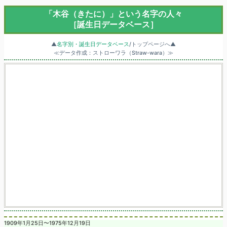
「木谷（きたに）」という名字の人々
［誕生日データベース］
▲
名字別・誕生日データベース
/トップページへ▲
≪データ作成：ストローワラ（Straw-wara）≫
1909年1月25日〜1975年12月19日