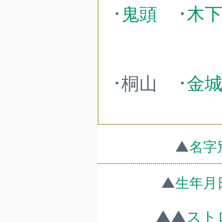
･
鬼頭
･
木
･桐山
･
金
▲
名字
▲
生年月
▲▲
スト