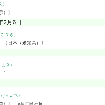
ん）
県）〕
6年2月6日
・ひでき）
】 〔日本（愛知県）〕
・まき）
）〕
・けんいち）
庫県）〕
※神戸屋 社長