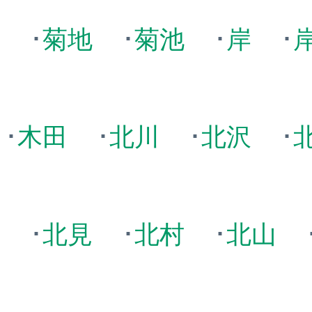
田
･
菊地
･
菊池
･
岸
･
･
木田
･
北川
･
北沢
･
原
･
北見
･
北村
･
北山