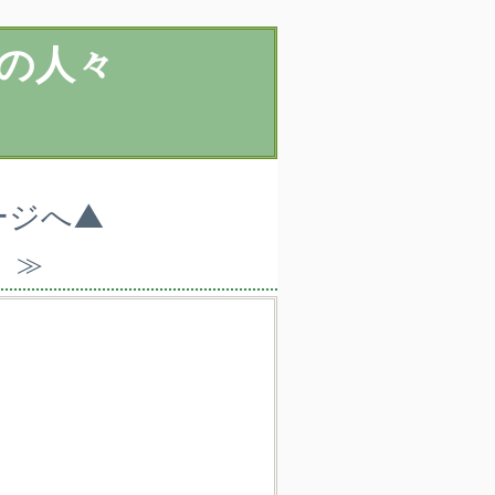
の人々
ージへ▲
）≫