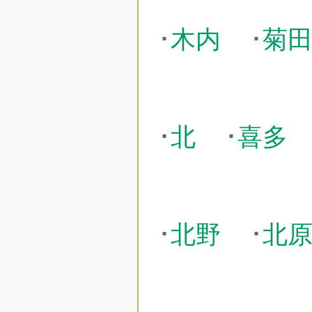
･
木内
･
菊
･
北
･
喜多
･
北野
･
北