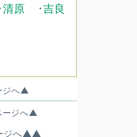
･
清原
･
吉良
ージへ▲
ページへ▲
ージへ▲▲