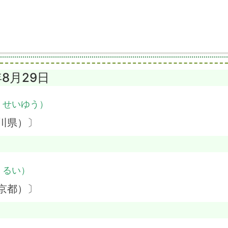
年8月29日
・せいゆう）
川県）〕
・るい）
京都）〕