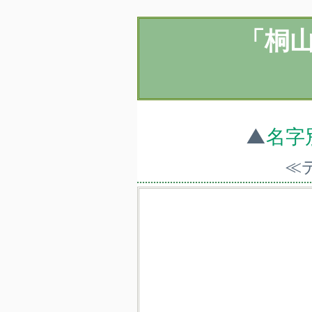
「桐
▲
名字
≪