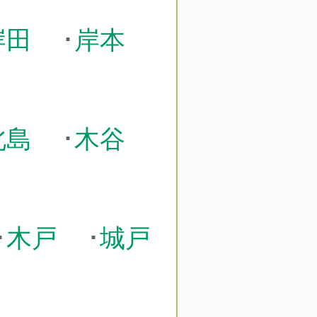
岸田
･
岸本
北島
･
木谷
･
木戸
･
城戸