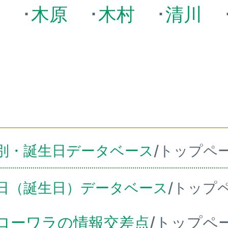
下
･
木原
･
木村
･
清川
城
別・誕生日データベース
/トップペ
日（誕生日）データベース
/トップ
ローワラの情報交差点
/トップペ