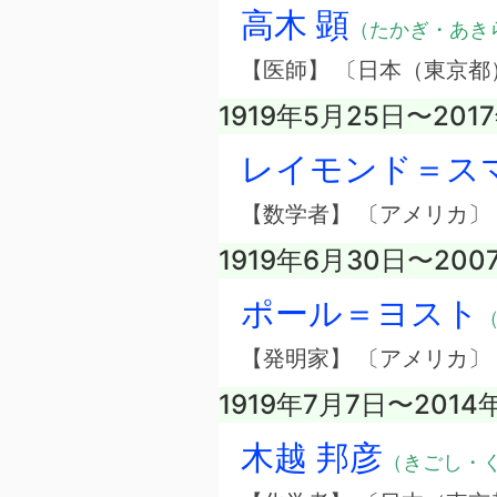
高木 顕
（たかぎ・あき
【医師】 〔日本（東京都
1919年5月25日〜201
レイモンド＝ス
【数学者】 〔アメリカ〕
1919年6月30日〜200
ポール＝ヨスト
（
【発明家】 〔アメリカ〕
1919年7月7日〜2014
木越 邦彦
（きごし・