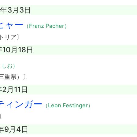
8年3月3日
ヒャー
（Franz Pacher）
トリア〕
年10月18日
としお）
三重県）〕
年2月11日
ティンガー
（Leon Festinger）
〕
1年9月4日