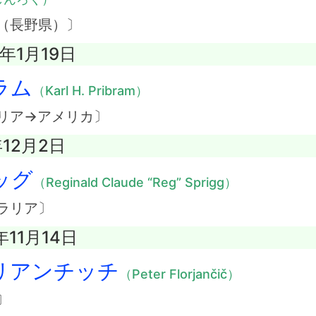
（長野県）〕
5年1月19日
ラム
（Karl H. Pribram）
リア→アメリカ〕
年12月2日
ッグ
（Reginald Claude “Reg” Sprigg）
ラリア〕
年11月14日
リアンチッチ
（Peter Florjančič）
〕