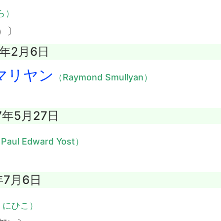
ら）
）〕
7年2月6日
マリヤン
（Raymond Smullyan）
7年5月27日
Paul Edward Yost）
年7月6日
くにひこ）