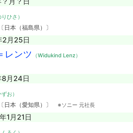
0年？月？日
のりひさ）
 〔日本（福島県）〕
年2月25日
＝レンツ
（Widukind Lenz）
年8月24日
かずお）
 〔日本（愛知県）〕
※ソニー 元社長
7年1月21日
しんろく）