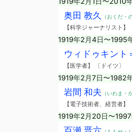
1919年2月1日〜201
奥田 教久
（おくだ・
【科学ジャーナリスト】
1919年2月4日〜1995
ウィドゥキント
【医学者】 〔ドイツ〕
1919年2月7日〜1982
岩間 和夫
（いわま・
【電子技術者、経営者】
1919年2月20日〜199
百瀬 晋六
（ももせ・