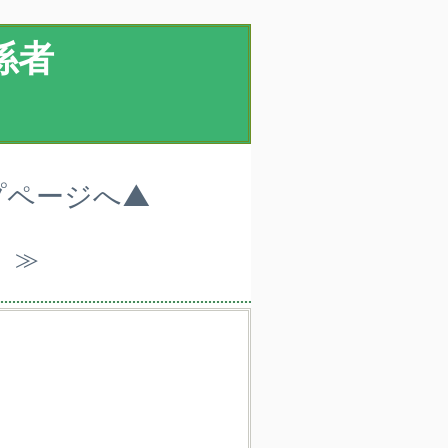
係者
プページへ▲
）≫