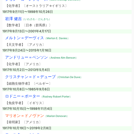
【化学者】 〔オーストラリア→イギリス〕
1917年9月11日〜1998年10月26日
岩澤 健吉
（いわさわ・けんきち）
【数学者】 〔日本（群馬県）〕
1917年9月13日〜2001年4月17日
メルトン＝デーヴィス
（Merton E. Davies）
【天文学者】 〔アメリカ〕
1917年9月24日〜2015年1月16日
アンドリュー＝ベンソン
（Andrew Alm Benson）
【化学者】 〔アメリカ〕
1917年10月2日〜2013年5月4日
クリスチャン＝ド＝デューブ
（Christian De Duve）
【細胞生物学者】 〔ベルギー〕
1917年10月8日〜1985年9月6日
ロドニー＝ポーター
（Rodney Robert Porter）
【免疫学者】 〔イギリス〕
1917年10月15日〜1998年11月4日
マリオン＝ドノヴァン
（Marion Donovan）
【発明家】 〔アメリカ〕
1917年10月19日〜2019年2月8日