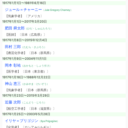
1917年1月1日〜1981年6月16日
ジュール＝チャーニー
（Jule Gregory Charney）
【気象学者】 〔アメリカ〕
1917年1月1日〜2017年3月20日
肥田 舜太郎
（ひだ・しゅんたろう）
【医師】 〔日本（広島県）〕
1917年1月8日〜2015年12月4日
田村 三郎
（たむら・さぶろう）
【農芸化学者】 〔日本（群馬県）〕
1917年1月9日〜2004年11月1日
岡本 彰祐
（おかもと・しょうすけ）
【医学者】 〔日本（東京都）〕
1917年1月18日〜1988年12月22日
神山 恵三
（かみやま・けいぞう）
【気象学者】 〔日本（群馬県）〕
1917年1月23日〜2015年3月29日
近藤 次郎
（こんどう・じろう）
【航空工学者】 〔日本（滋賀県）〕
1917年1月25日〜2003年5月28日
イリヤ＝プリゴジン
（Ilya Prigogine）
【化学者】 〔ロシア→ベルギー〕