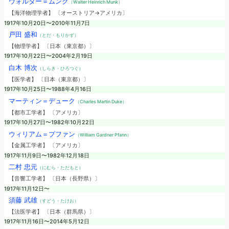
ウォルター＝ムンク
（Walter Heinrich Munk）
【海洋物理学者】 〔オーストリア→アメリカ〕
1917年10月20日〜2010年11月7日
戸田 盛和
（とだ・もりかず）
【物理学者】 〔日本（東京都）〕
1917年10月22日〜2004年2月19日
白木 博次
（しらき・ひろつぐ）
【医学者】 〔日本（東京都）〕
1917年10月25日〜1988年4月16日
マーティン＝デューク
（Charles Martin Duke）
【都市工学者】 〔アメリカ〕
1917年10月27日〜1982年10月22日
ウィリアム＝プファン
（William Gardner Pfann）
【金属工学者】 〔アメリカ〕
1917年11月9日〜1982年12月18日
二村 忠元
（にむら・ただもと）
【音響工学者】 〔日本（長野県）〕
1917年11月12日〜
須藤 武雄
（すどう・たけお）
【法医学者】 〔日本（群馬県）〕
1917年11月16日〜2014年5月12日