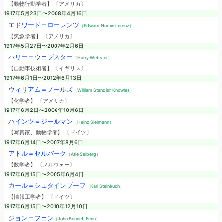
【動物行動学者】 〔アメリカ〕
1917年5月23日〜2008年4月16日
エドワード＝ローレンツ
（Edward Norton Lorenz）
【気象学者】 〔アメリカ〕
1917年5月27日〜2007年2月6日
ハリー＝ウェブスター
（Harry Webster）
【自動車技術者】 〔イギリス〕
1917年6月1日〜2012年6月13日
ウィリアム＝ノールズ
（William Standish Knowles）
【化学者】 〔アメリカ〕
1917年6月2日〜2006年10月6日
ハインツ＝ジールマン
（Heinz Sielmann）
【写真家、動物学者】 〔ドイツ〕
1917年6月14日〜2007年8月6日
アトル＝セルバーク
（Atle Selberg）
【数学者】 〔ノルウェー〕
1917年6月15日〜2005年6月4日
カール＝シュタインブーフ
（Karl Steinbuch）
【情報工学者】 〔ドイツ〕
1917年6月15日〜2010年12月10日
ジョン＝フェン
（John Bennett Fenn）