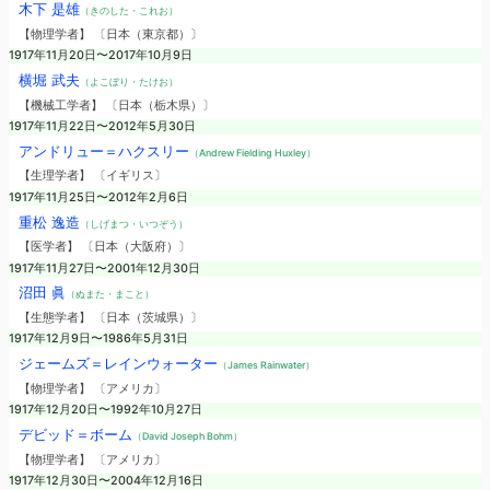
木下 是雄
（きのした・これお）
【物理学者】 〔日本（東京都）〕
1917年11月20日〜2017年10月9日
横堀 武夫
（よこぼり・たけお）
【機械工学者】 〔日本（栃木県）〕
1917年11月22日〜2012年5月30日
アンドリュー＝ハクスリー
（Andrew Fielding Huxley）
【生理学者】 〔イギリス〕
1917年11月25日〜2012年2月6日
重松 逸造
（しげまつ・いつぞう）
【医学者】 〔日本（大阪府）〕
1917年11月27日〜2001年12月30日
沼田 眞
（ぬまた・まこと）
【生態学者】 〔日本（茨城県）〕
1917年12月9日〜1986年5月31日
ジェームズ＝レインウォーター
（James Rainwater）
【物理学者】 〔アメリカ〕
1917年12月20日〜1992年10月27日
デビッド＝ボーム
（David Joseph Bohm）
【物理学者】 〔アメリカ〕
1917年12月30日〜2004年12月16日