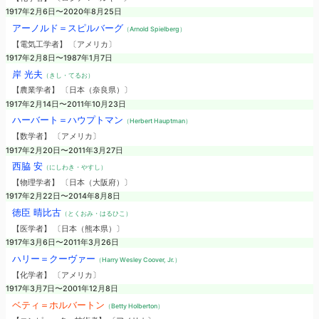
1917年2月6日〜2020年8月25日
アーノルド＝スピルバーグ
（Arnold Spielberg）
【電気工学者】 〔アメリカ〕
1917年2月8日〜1987年1月7日
岸 光夫
（きし・てるお）
【農業学者】 〔日本（奈良県）〕
1917年2月14日〜2011年10月23日
ハーバート＝ハウプトマン
（Herbert Hauptman）
【数学者】 〔アメリカ〕
1917年2月20日〜2011年3月27日
西脇 安
（にしわき・やすし）
【物理学者】 〔日本（大阪府）〕
1917年2月22日〜2014年8月8日
徳臣 晴比古
（とくおみ・はるひこ）
【医学者】 〔日本（熊本県）〕
1917年3月6日〜2011年3月26日
ハリー＝クーヴァー
（Harry Wesley Coover, Jr.）
【化学者】 〔アメリカ〕
1917年3月7日〜2001年12月8日
ベティ＝ホルバートン
（Betty Holberton）