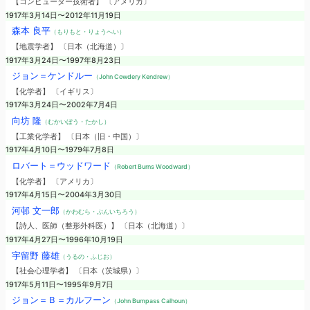
【コンピューター技術者】 〔アメリカ〕
1917年3月14日〜2012年11月19日
森本 良平
（もりもと・りょうへい）
【地震学者】 〔日本（北海道）〕
1917年3月24日〜1997年8月23日
ジョン＝ケンドルー
（John Cowdery Kendrew）
【化学者】 〔イギリス〕
1917年3月24日〜2002年7月4日
向坊 隆
（むかいぼう・たかし）
【工業化学者】 〔日本（旧・中国）〕
1917年4月10日〜1979年7月8日
ロバート＝ウッドワード
（Robert Burns Woodward）
【化学者】 〔アメリカ〕
1917年4月15日〜2004年3月30日
河邨 文一郎
（かわむら・ぶんいちろう）
【詩人、医師（整形外科医）】 〔日本（北海道）〕
1917年4月27日〜1996年10月19日
宇留野 藤雄
（うるの・ふじお）
【社会心理学者】 〔日本（茨城県）〕
1917年5月11日〜1995年9月7日
ジョン＝Ｂ＝カルフーン
（John Bumpass Calhoun）