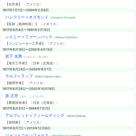
【化学者】 〔アメリカ〕
1917年7月1日〜2004年2月6日
ハンフリー＝オズモンド
（Humphry Osmond）
【医師（精神科医）】 〔イギリス〕
1917年8月4日〜1991年2月15日
シドニー＝ファーンバック
（Sidney Fernbach）
【コンピューター工学者】 〔アメリカ〕
1917年8月19日〜2002年4月13日
岩下 光男
（いわした・みつお）
【海洋工学者】 〔日本（北海道）〕
1917年8月24日〜2004年9月7日
ラルフ＝ラップ
（Ralph Eugene Lapp）
【物理学者】 〔アメリカ〕
1917年8月28日〜2002年10月19日
原 正市
（はら・しょういち）
【農業技術者】 〔日本（北海道）〕
1917年8月31日〜1994年7月7日
アルフレッド＝フィールディング
（Alfred Fielding）
【発明家】 〔アメリカ〕
1917年9月7日〜2013年12月8日
ジョン＝コーンフォース
（John Warcup Cornforth）