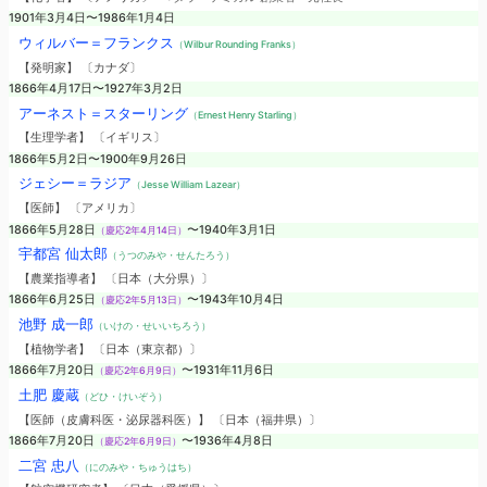
1901年3月4日〜1986年1月4日
ウィルバー＝フランクス
（Wilbur Rounding Franks）
【発明家】 〔カナダ〕
1866年4月17日〜1927年3月2日
アーネスト＝スターリング
（Ernest Henry Starling）
【生理学者】 〔イギリス〕
1866年5月2日〜1900年9月26日
ジェシー＝ラジア
（Jesse William Lazear）
【医師】 〔アメリカ〕
1866年5月28日
〜1940年3月1日
（慶応2年4月14日）
宇都宮 仙太郎
（うつのみや・せんたろう）
【農業指導者】 〔日本（大分県）〕
1866年6月25日
〜1943年10月4日
（慶応2年5月13日）
池野 成一郎
（いけの・せいいちろう）
【植物学者】 〔日本（東京都）〕
1866年7月20日
〜1931年11月6日
（慶応2年6月9日）
土肥 慶蔵
（どひ・けいぞう）
【医師（皮膚科医・泌尿器科医）】 〔日本（福井県）〕
1866年7月20日
〜1936年4月8日
（慶応2年6月9日）
二宮 忠八
（にのみや・ちゅうはち）