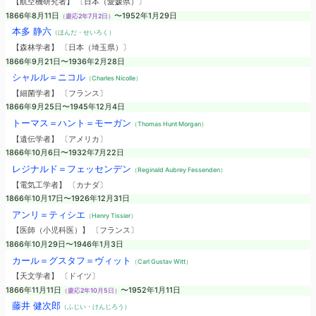
【航空機研究者】 〔日本（愛媛県）〕
1866年8月11日
〜1952年1月29日
（慶応2年7月2日）
本多 静六
（ほんだ・せいろく）
【森林学者】 〔日本（埼玉県）〕
1866年9月21日〜1936年2月28日
シャルル＝ニコル
（Charles Nicolle）
【細菌学者】 〔フランス〕
1866年9月25日〜1945年12月4日
トーマス＝ハント＝モーガン
（Thomas Hunt Morgan）
【遺伝学者】 〔アメリカ〕
1866年10月6日〜1932年7月22日
レジナルド＝フェッセンデン
（Reginald Aubrey Fessenden）
【電気工学者】 〔カナダ〕
1866年10月17日〜1926年12月31日
アンリ＝ティシエ
（Henry Tissier）
【医師（小児科医）】 〔フランス〕
1866年10月29日〜1946年1月3日
カール＝グスタフ＝ヴィット
（Carl Gustav Witt）
【天文学者】 〔ドイツ〕
1866年11月11日
〜1952年1月11日
（慶応2年10月5日）
藤井 健次郎
（ふじい・けんじろう）