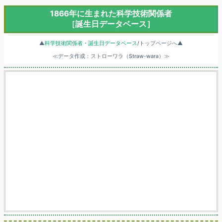
1866年に生まれた科学技術関係者
［誕生日データベース］
▲
科学技術関係者・誕生日データベース
/トップページへ▲
≪データ作成：ストローワラ（Straw-wara）≫