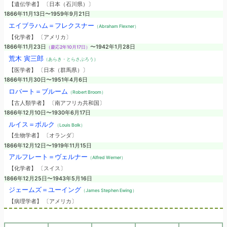
【遺伝学者】 〔日本（石川県）〕
1866年11月13日〜1959年9月21日
エイブラハム＝フレクスナー
（Abraham Flexner）
【化学者】 〔アメリカ〕
1866年11月23日
〜1942年1月28日
（慶応2年10月17日）
荒木 寅三郎
（あらき・とらさぶろう）
【医学者】 〔日本（群馬県）〕
1866年11月30日〜1951年4月6日
ロバート＝ブルーム
（Robert Broom）
【古人類学者】 〔南アフリカ共和国〕
1866年12月10日〜1930年6月17日
ルイス＝ボルク
（Louis Bolk）
【生物学者】 〔オランダ〕
1866年12月12日〜1919年11月15日
アルフレート＝ヴェルナー
（Alfred Werner）
【化学者】 〔スイス〕
1866年12月25日〜1943年5月16日
ジェームズ＝ユーイング
（James Stephen Ewing）
【病理学者】 〔アメリカ〕