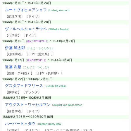
1866年1月10日〜1942年6月24日
ルートヴィヒ＝アショフ
（Ludwig Aschoff）
【病理学者】 〔ドイツ〕
1866年1月10日〜1942年9月28日
ヴィルヘルム＝トラウベ
（Wilhelm Traube）
【化学者】 〔ドイツ〕
1866年1月15日
〜1941年3月21日
（慶応1年11月29日）
伊藤 篤太郎
（いとう・とくたろう）
【植物学者】 〔日本（愛知県）〕
1866年1月17日
〜1944年3月4日
（慶応1年12月1日）
近藤 次繁
（こんどう・つぐしげ）
【医師（外科医）】 〔日本（長野県）〕
1866年1月22日〜1934年12月16日
グスタフ＝ドフリース
（Gustav de Vries）
【数学者】 〔オランダ〕
1866年2月21日〜1925年3月15日
アウグスト＝ワッセルマン
（August von Wasserman）
【細菌学者】 〔ドイツ〕
1866年2月26日〜1930年10月16日
ハーバート＝ダウ
（Herbert Henry Dow）
【化学者】 〔アメリカ〕
※ダウ・ケミカル 創業者・元社長