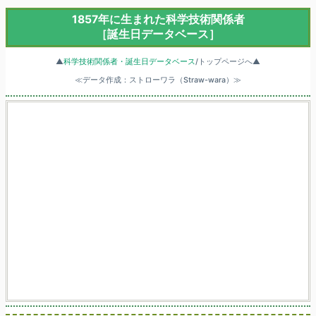
1857年に生まれた科学技術関係者
［誕生日データベース］
▲
科学技術関係者・誕生日データベース
/トップページへ▲
≪データ作成：ストローワラ（Straw-wara）≫