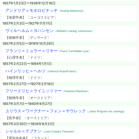
1857年1月23日〜1936年12月18日
アンドリア＝モホロビチッチ
（Andrija Mohorovii）
【地震学者】 〔ユーゴスラビア〕
1857年2月3日〜1927年11月11日
ヴィルヘルム＝ヨハンセン
（Wilhelm Ludwig Johannsen）
【植物学者】 〔デンマーク〕
1857年2月5日〜1916年10月29日
フランツ＝ミュラー＝リヤー
（Franz Carl Müller-Lyer）
【心理学者】 〔ドイツ〕
1857年2月22日〜1894年1月1日
ハインリッヒ＝ヘルツ
（Heinrich Rudolf Hertz）
【物理学者】 〔ドイツ〕
1857年2月27日〜1927年2月16日
フリードリヒ＝ライニッツァー
（Friedrich Reinitzer）
【植物学者】 〔オーストリア〕
1857年3月7日〜1940年9月27日
ユリウス＝ワーグナー＝フォン＝ヤウレック
（Julius Wagner von Jauregg）
【医学者】 〔オーストリア〕
1857年3月30日〜1926年9月21日
シャルル＝テブナン
（Leon Charles Thevenin）
【電気技術者】 〔フランス〕