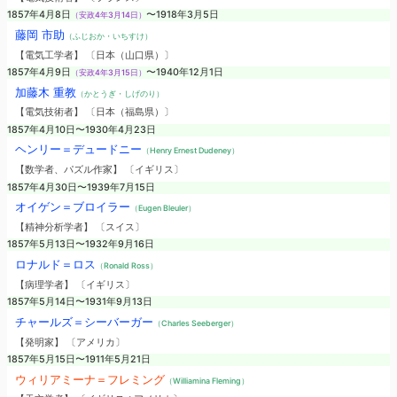
1857年4月8日
〜1918年3月5日
（安政4年3月14日）
藤岡 市助
（ふじおか・いちすけ）
【電気工学者】 〔日本（山口県）〕
1857年4月9日
〜1940年12月1日
（安政4年3月15日）
加藤木 重教
（かとうぎ・しげのり）
【電気技術者】 〔日本（福島県）〕
1857年4月10日〜1930年4月23日
ヘンリー＝デュードニー
（Henry Ernest Dudeney）
【数学者、パズル作家】 〔イギリス〕
1857年4月30日〜1939年7月15日
オイゲン＝ブロイラー
（Eugen Bleuler）
【精神分析学者】 〔スイス〕
1857年5月13日〜1932年9月16日
ロナルド＝ロス
（Ronald Ross）
【病理学者】 〔イギリス〕
1857年5月14日〜1931年9月13日
チャールズ＝シーバーガー
（Charles Seeberger）
【発明家】 〔アメリカ〕
1857年5月15日〜1911年5月21日
ウィリアミーナ＝フレミング
（Williamina Fleming）