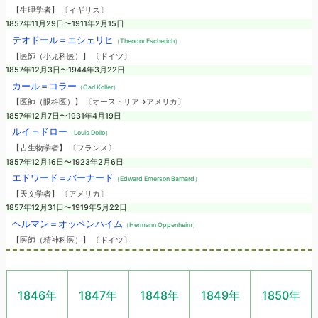
【生理学者】 〔イギリス〕
1857年11月29日〜1911年2月15日
テオドール＝エシェリヒ
（Theodor Escherich）
【医師（小児科医）】 〔ドイツ〕
1857年12月3日〜1944年3月22日
カール＝コラー
（Carl Koller）
【医師（眼科医）】 〔オーストリア→アメリカ〕
1857年12月7日〜1931年4月19日
ルイ＝ドロー
（Louis Dollo）
【古生物学者】 〔フランス〕
1857年12月16日〜1923年2月6日
エドワード＝バーナード
（Edward Emerson Barnard）
【天文学者】 〔アメリカ〕
1857年12月31日〜1919年5月22日
ヘルマン＝オッペンハイム
（Hermann Oppenheim）
【医師（精神科医）】 〔ドイツ〕
1846年
1847年
1848年
1849年
1850年