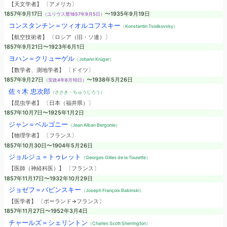
【天文学者】 〔アメリカ〕
1857年9月17日
〜1935年9月19日
（ユリウス暦1857年9月5日）
コンスタンチン＝ツィオルコフスキー
（Konstantin Tsiolkovsky）
【航空技術者】 〔ロシア（旧・ソ連）〕
1857年9月21日〜1923年6月1日
ヨハン＝クリューゲル
（Johann Krüger）
【数学者、測地学者】 〔ドイツ〕
1857年9月27日
〜1938年5月26日
（安政4年8月10日）
佐々木 忠次郎
（ささき・ちゅうじろう）
【昆虫学者】 〔日本（福井県）〕
1857年10月7日〜1925年1月2日
ジャン＝ベルゴニー
（Jean Alban Bergonie）
【物理学者】 〔フランス〕
1857年10月30日〜1904年5月26日
ジョルジュ＝トゥレット
（Georges Gilles de la Tourette）
【医師（神経科医）】 〔フランス〕
1857年11月17日〜1932年10月29日
ジョゼフ＝バビンスキー
（Joseph François Babinski）
【医学者】 〔ポーランド→フランス〕
1857年11月27日〜1952年3月4日
チャールズ＝シェリントン
（Charles Scott Sherrington）