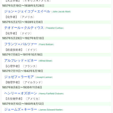
【天文学者】 〔イギリス→アメリカ〕
1857年5月19日〜1938年5月26日
ジョン＝ジェイコブ＝エイベル
（John Jacob Abel）
【化学者】 〔アメリカ〕
1857年5月27日〜1928年2月8日
テオドール＝クルティウス
（Theodor Curtius）
【化学者】 〔ドイツ〕
1857年5月29日〜1927年9月13日
フランツ＝バルツァー
（Franz Baltzer）
【鉄道技術者】 〔ドイツ〕
1857年7月8日〜1911年10月18日
アルフレッド＝ビネー
（Alfred Binet）
【心理学者】 〔フランス〕
1857年7月11日〜1942年5月19日
ジョゼフ＝ラーモア
（Joseph Larmor）
【物理学者】 〔アイルランド〕
1857年8月8日〜1935年11月6日
ヘンリー＝オズボーン
（Henry Fairfield Osborn）
【古生物学者】 〔アメリカ〕
1857年9月10日〜1900年8月12日
ジェームズ＝キーラー
（James Edward Keeler）