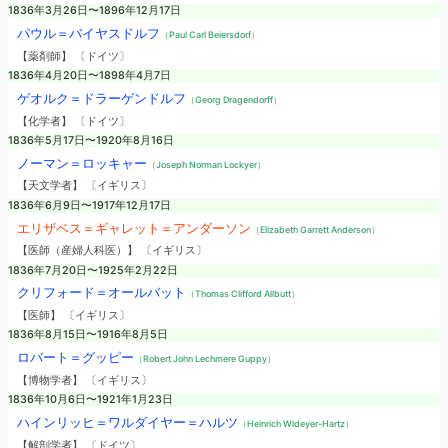
1836年3月26日〜1896年12月17日
パウル＝バイヤスドルフ
（Paul Carl Beiersdorf）
【薬剤師】 〔ドイツ〕
1836年4月20日〜1898年4月7日
ゲオルク＝ドラーゲンドルフ
（Georg Dragendorff）
【化学者】 〔ドイツ〕
1836年5月17日〜1920年8月16日
ノーマン＝ロッキャー
（Joseph Norman Lockyer）
【天文学者】 〔イギリス〕
1836年6月9日〜1917年12月17日
エリザベス＝ギャレット＝アンダーソン
（Elizabeth Garrett Anderson）
【医師（産婦人科医）】 〔イギリス〕
1836年7月20日〜1925年2月22日
クリフォード＝オールバット
（Thomas Clifford Allbutt）
【医師】 〔イギリス〕
1836年8月15日〜1916年8月5日
ロバート＝グッピー
（Robert John Lechmere Guppy）
【博物学者】 〔イギリス〕
1836年10月6日〜1921年1月23日
ハインリッヒ＝ワルダイヤー＝ハルツ
（Heinrich Wldeyer-Hartz）
【解剖学者】 〔ドイツ〕