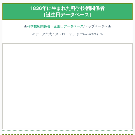
1836年に生まれた科学技術関係者
［誕生日データベース］
▲
科学技術関係者・誕生日データベース
/トップページへ▲
≪データ作成：ストローワラ（Straw-wara）≫