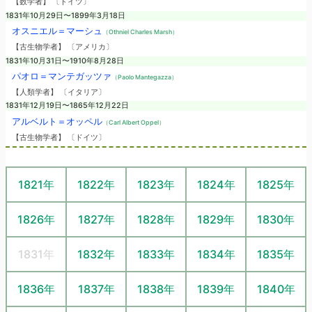
【数学者】 〔ドイツ〕
1831年10月29日〜1899年3月18日
オスニエル＝マーシュ
（Othniel Charles Marsh）
【古生物学者】 〔アメリカ〕
1831年10月31日〜1910年8月28日
パオロ＝マンテガッツァ
（Paolo Mantegazza）
【人類学者】 〔イタリア〕
1831年12月19日〜1865年12月22日
アルベルト＝オッペル
（Carl Albert Oppel）
【古生物学者】 〔ドイツ〕
1821年
1822年
1823年
1824年
1825年
1826年
1827年
1828年
1829年
1830年
1831年
1832年
1833年
1834年
1835年
1836年
1837年
1838年
1839年
1840年