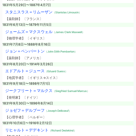
1831年5月29日〜1887年4月7日
スタニスラス＝リムーザン
（Stanislas Limousin）
【薬剤師】 〔フランス〕
1831年6月13日〜1879年11月5日
ジェームズ＝マクスウェル
（James Clerk Maxwell）
【物理学者】 〔イギリス〕
1831年7月8日〜1888年8月16日
ジョン＝ペンバートン
（John Stith Pemberton）
【薬剤師】 〔アメリカ〕
1831年8月20日〜1914年3月26日
エドアルト＝ジュース
（Eduard Suess）
【地質学者】 〔イギリス→スイス〕
1831年9月18日〜1898年7月1日
ジークフリート＝マルクス
（Siegfried Samuel Marcus）
【発明家】 〔ドイツ〕
1831年9月30日〜1896年8月14日
ジョゼフ＝デルブーフ
（Joseph Delboeuf）
【心理学者】 〔ベルギー〕
1831年10月6日〜1916年2月12日
リヒャルト＝デデキント
（Richard Dedekind）