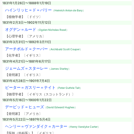
1831年1月26日〜1888年1月19日
ハインリッヒ＝ド＝バリー
（Heinrich Anton de Bary）
【植物学者】 〔ドイツ〕
1831年2月3日〜1902年11月12日
オグデン＝ルード
（Ogden Nicholas Rood）
【心理学者】 〔アメリカ〕
1831年3月31日〜1892年3月11日
アーチボルド＝クーパー
（Archibald Scott Couper）
【化学者】 〔イギリス〕
1831年4月21日〜1881年6月17日
ジェームズ＝スターレー
（James Starley）
【発明家】 〔イギリス〕
1831年4月28日〜1901年7月4日
ピーター＝ガスリー＝テイト
（Peter Guthrie Tait）
【物理学者】 〔イギリス（スコットランド）〕
1831年5月16日〜1900年1月22日
デービッド＝ヒューズ
（David Edward Hughes）
【発明家】 〔アメリカ〕
1831年5月22日〜1897年5月4日
ヘンリー＝ヴァンダイク＝カーター
（Henry Vandyke Carter）
【医師（外科医）】 〔イギリス〕