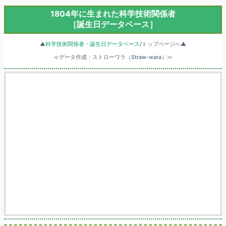
1804年に生まれた科学技術関係者
［誕生日データベース］
▲
科学技術関係者・誕生日データベース
/トップページへ▲
≪データ作成：ストローワラ（Straw-wara）≫