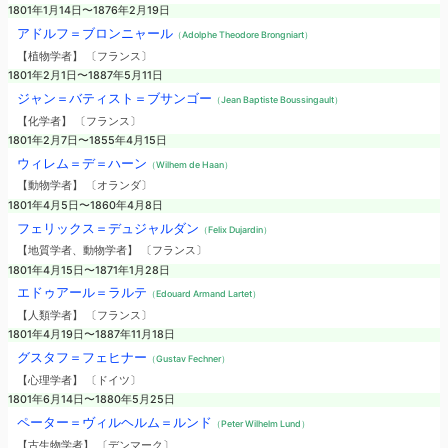
1801年1月14日〜1876年2月19日
アドルフ＝ブロンニャール
（Adolphe Theodore Brongniart）
【植物学者】 〔フランス〕
1801年2月1日〜1887年5月11日
ジャン＝バティスト＝ブサンゴー
（Jean Baptiste Boussingault）
【化学者】 〔フランス〕
1801年2月7日〜1855年4月15日
ウィレム＝デ＝ハーン
（Wilhem de Haan）
【動物学者】 〔オランダ〕
1801年4月5日〜1860年4月8日
フェリックス＝デュジャルダン
（Felix Dujardin）
【地質学者、動物学者】 〔フランス〕
1801年4月15日〜1871年1月28日
エドゥアール＝ラルテ
（Edouard Armand Lartet）
【人類学者】 〔フランス〕
1801年4月19日〜1887年11月18日
グスタフ＝フェヒナー
（Gustav Fechner）
【心理学者】 〔ドイツ〕
1801年6月14日〜1880年5月25日
ペーター＝ヴィルヘルム＝ルンド
（Peter Wilhelm Lund）
【古生物学者】 〔デンマーク〕