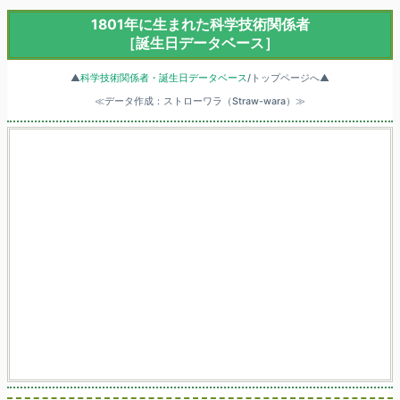
1801年に生まれた科学技術関係者
［誕生日データベース］
▲
科学技術関係者・誕生日データベース
/トップページへ▲
≪データ作成：ストローワラ（Straw-wara）≫