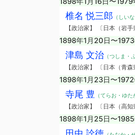
1898年1月16日〜197
椎名 悦三郎
（しいな
【政治家】 〔日本（岩手
1898年1月20日〜197
津島 文治
（つしま・
【政治家】 〔日本（青森
1898年1月23日〜197
寺尾 豊
（てらお・ゆた
【政治家】 〔日本（高知
1898年1月25日〜198
田中 詮徳
（たなか・