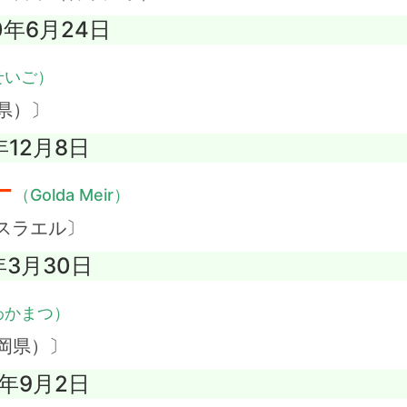
0年6月24日
せいご）
県）〕
年12月8日
ー
（Golda Meir）
スラエル〕
年3月30日
わかまつ）
岡県）〕
5年9月2日