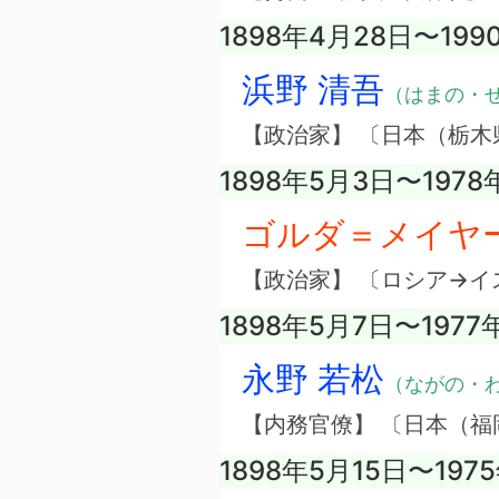
1898年4月28日〜199
浜野 清吾
（はまの・
【政治家】 〔日本（栃木
1898年5月3日〜1978
ゴルダ＝メイヤ
【政治家】 〔ロシア→イ
1898年5月7日〜1977
永野 若松
（ながの・
【内務官僚】 〔日本（福
1898年5月15日〜197