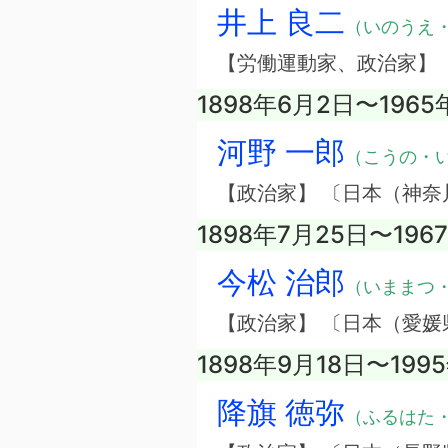
井上 良二
（いのうえ
【労働運動家、政治家】
1898年6月2日〜1965
河野 一郎
（こうの・
【政治家】 〔日本（神奈
1898年7月25日〜196
今松 治郎
（いままつ
【政治家】 〔日本（愛媛
1898年9月18日〜199
降旗 徳弥
（ふるはた