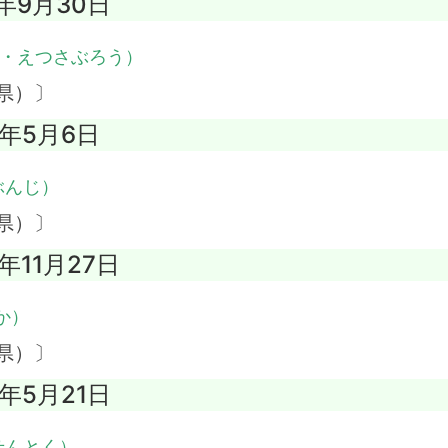
9年9月30日
・えつさぶろう）
県）〕
3年5月6日
ぶんじ）
県）〕
2年11月27日
か）
県）〕
5年5月21日
せんとく）