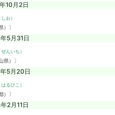
8年10月2日
よしお）
県）〕
6年5月31日
・ぜんいち）
山県）〕
8年5月20日
・はるひこ）
都）〕
4年2月11日