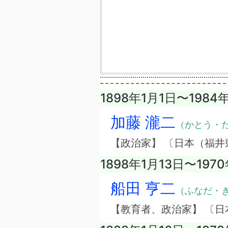
1898年1月1日〜1984
加藤 瀧二
（かとう・
【政治家】 〔日本（福井
1898年1月13日〜197
船田 亨二
（ふなだ・
【教育者、政治家】 〔日