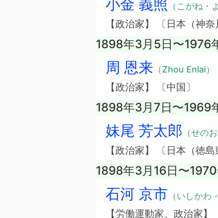
小金 義照
（こがね・
【政治家】 〔日本（神奈
1898年3月5日〜1976
周 恩来
（Zhou Enlai）
【政治家】 〔中国〕
1898年3月7日〜1969
妹尾 芳太郎
（せのお
【政治家】 〔日本（徳島
1898年3月16日〜197
石河 京市
（いしかわ
【労働運動家、政治家】