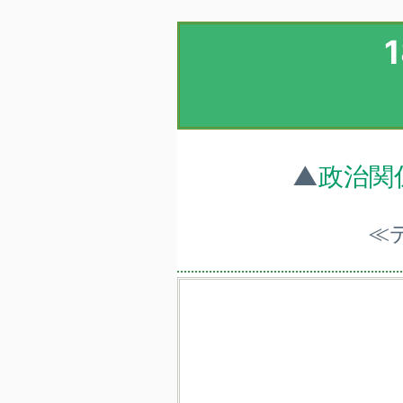
▲
政治関
≪