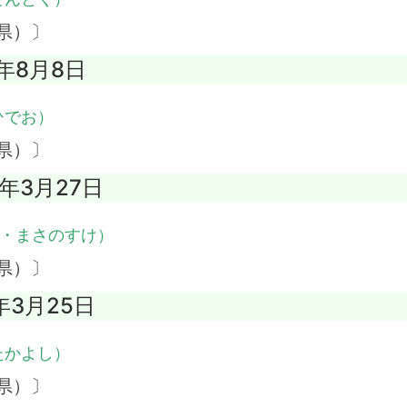
県）〕
1年8月8日
ひでお）
県）〕
6年3月27日
・まさのすけ）
県）〕
年3月25日
たかよし）
県）〕