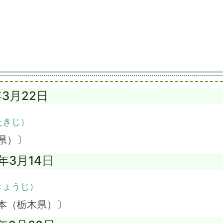
年3月22日
たきじ）
県）〕
0年3月14日
きょうじ）
本（栃木県）〕