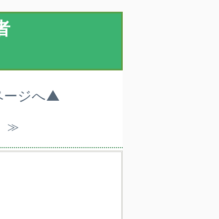
者
ページへ▲
）≫