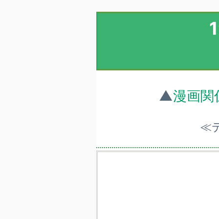
▲
漫画関
≪