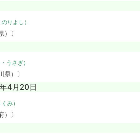
・のりよし）
県）〕
き・うさぎ）
川県）〕
6年4月20日
さくみ）
府）〕