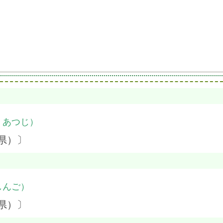
・あつじ）
県）〕
しんご）
県）〕