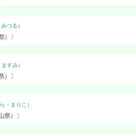
・みつる）
都）〕
・ますみ）
県）〕
ら・まりこ）
山県）〕