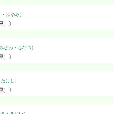
う・ふゆみ）
県）〕
みさわ・ちなつ）
県）〕
・たけし）
県）〕
ざき・あおい）