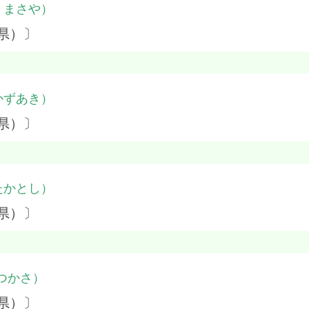
・まさや）
県）〕
かずあき）
県）〕
たかとし）
県）〕
つかさ）
県）〕