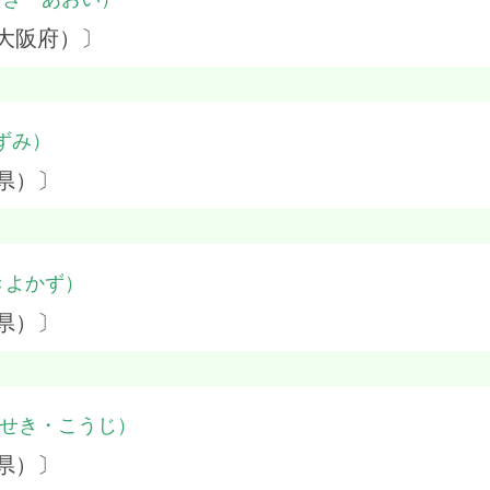
大阪府）〕
ずみ）
県）〕
きよかず）
県）〕
せき・こうじ）
県）〕