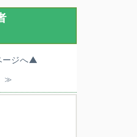
者
ページへ▲
）≫