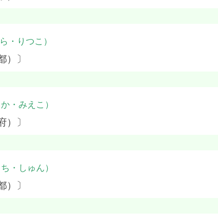
ら・りつこ）
都）〕
さか・みえこ）
府）〕
ぐち・しゅん）
都）〕