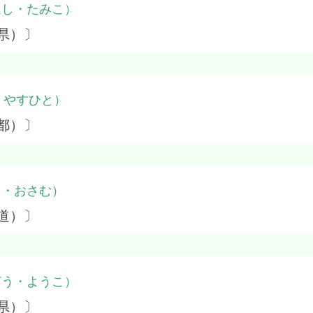
ほし・たみこ）
県）〕
・やすひと）
都）〕
と・おさむ）
道）〕
どう・ようこ）
県）〕