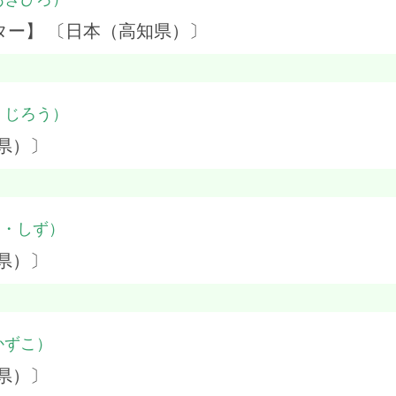
ター】 〔日本（高知県）〕
・じろう）
県）〕
り・しず）
県）〕
かずこ）
県）〕