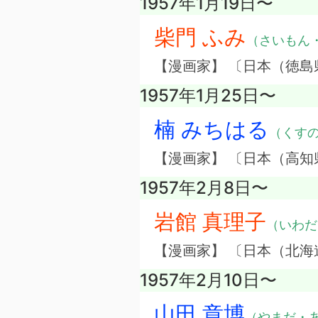
1957年1月19日〜
柴門 ふみ
（さいもん
【漫画家】 〔日本（徳島
1957年1月25日〜
楠 みちはる
（くす
【漫画家】 〔日本（高知
1957年2月8日〜
岩館 真理子
（いわだ
【漫画家】 〔日本（北海
1957年2月10日〜
山田 章博
（やまだ・