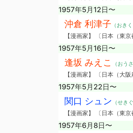
1957年5月12日〜
沖倉 利津子
（おきく
【漫画家】 〔日本（東京
1957年5月16日〜
逢坂 みえこ
（おう
【漫画家】 〔日本（大阪
1957年5月22日〜
関口 シュン
（せき
【漫画家】 〔日本（東京
1957年6月8日〜