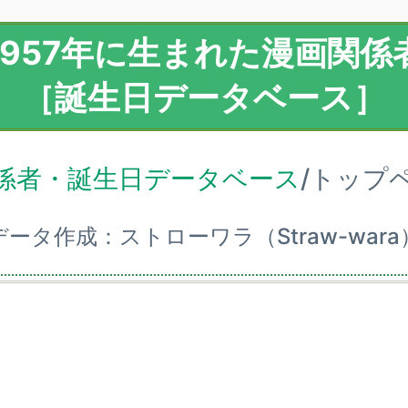
1957年に生まれた漫画関係
［誕生日データベース］
係者・誕生日データベース
/トップ
データ作成：ストローワラ（Straw-wara