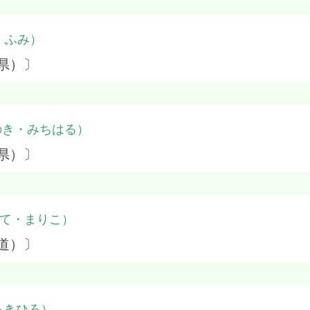
・ふみ）
県）〕
のき・みちはる）
県）〕
て・まりこ）
道）〕
あきひろ）