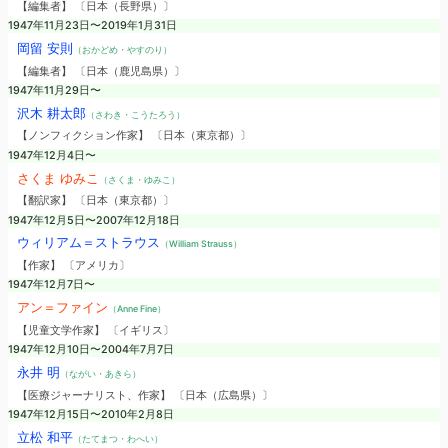
【編集者】 〔日本（長野県）〕
1947年11月23日〜2019年1月31日
岡留 安則
（おかどめ・やすのり）
【編集者】 〔日本（鹿児島県）〕
1947年11月29日〜
沢木 耕太郎
（さわき・こうたろう）
【ノンフィクション作家】 〔日本（東京都）〕
1947年12月4日〜
さくま ゆみこ
（さくま・ゆみこ）
【翻訳家】 〔日本（東京都）〕
1947年12月5日〜2007年12月18日
ウィリアム＝ストラウス
（William Strauss）
【作家】 〔アメリカ〕
1947年12月7日〜
アン＝ファイン
（Anne Fine）
【児童文学作家】 〔イギリス〕
1947年12月10日〜2004年7月7日
永井 明
（ながい・あきら）
【医療ジャーナリスト、作家】 〔日本（広島県）〕
1947年12月15日〜2010年2月8日
立松 和平
（たてまつ・わへい）