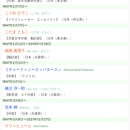
【作家、超常現象研究家】 〔日本（東京都）〕
1947年2月17日〜
こぐれ ひでこ
（こぐれ・ひでこ）
【イラストレーター、エッセイスト】 〔日本（埼玉県）〕
1947年2月17日〜
こだま ともこ
（こだま・ともこ）
【児童文学作家、翻訳家】 〔日本（東京都）〕
1947年2月22日〜2010年1月29日
相原 真理子
（あいはら・まりこ）
【翻訳家】 〔日本（兵庫県）〕
1947年2月22日〜
リチャード＝ノース＝パタースン
（Richard North Patterson）
【作家】 〔アメリカ〕
1947年3月1日〜
橋元 淳一郎
（はしもと・じゅんいちろう）
【教育者、ＳＦ作家】 〔日本（大阪府）〕
1947年3月6日〜
宮本 輝
（みやもと・てる）
【作家】 〔日本（兵庫県）〕
1947年3月9日〜2021年12月27日
ケリ＝ヒューム
（Keri Hulme）