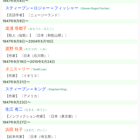
1947年9月8日〜
スティーブン＝ロジャー＝フィッシャー
（Steven Roger Fischer）
【言語学者】 〔ニュージーランド〕
1947年9月9日〜
道浦 母都子
（みちうら・もとこ）
【歌人（短歌）】 〔日本（和歌山県）〕
1947年9月9日〜2004年5月10日
渡野 玖美
（わたりの・くみ）
【作家】 〔日本（石川県）〕
1947年9月19日〜2015年5月24日
タニス＝リー
（Tanith Lee）
【作家】 〔イギリス〕
1947年9月21日〜
スティーブン＝キング
（Stephen King）
【作家】 〔アメリカ〕
1947年9月23日〜
生江 有二
（なまえ・ゆうじ）
【ノンフィクション作家】 〔日本（東京都）〕
1947年9月27日〜
浜田 桂子
（はまだ・けいこ）
【絵本作家】 〔日本（埼玉県）〕