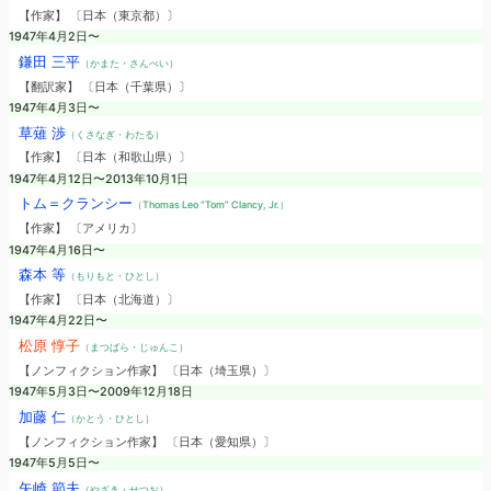
【作家】 〔日本（東京都）〕
1947年4月2日〜
鎌田 三平
（かまた・さんぺい）
【翻訳家】 〔日本（千葉県）〕
1947年4月3日〜
草薙 渉
（くさなぎ・わたる）
【作家】 〔日本（和歌山県）〕
1947年4月12日〜2013年10月1日
トム＝クランシー
（Thomas Leo “Tom” Clancy, Jr.）
【作家】 〔アメリカ〕
1947年4月16日〜
森本 等
（もりもと・ひとし）
【作家】 〔日本（北海道）〕
1947年4月22日〜
松原 惇子
（まつばら・じゅんこ）
【ノンフィクション作家】 〔日本（埼玉県）〕
1947年5月3日〜2009年12月18日
加藤 仁
（かとう・ひとし）
【ノンフィクション作家】 〔日本（愛知県）〕
1947年5月5日〜
矢崎 節夫
（やざき・せつお）