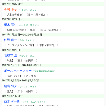
1947年1月20日〜
今村 葦子
（いまむら・あしこ）
【児童文学作家】 〔日本（熊本県）〕
1947年1月22日〜
帚木 蓬生
（ははきぎ・ほうせい）
【医師（精神科医）、作家】 〔日本（福岡県）〕
1947年1月29日〜2022年9月26日
佐野 眞一
（さの・しんいち）
【ノンフィクション作家】 〔日本（東京都）〕
1947年1月29日〜
若桜木 虔
（わかさき・けん）
【作家】 〔日本（静岡県）〕
1947年2月3日〜2024年4月30日
ポール＝オースター
（Paul Benjamin Auster）
【作家、詩人】 〔アメリカ〕
1947年2月5日〜2011年7月20日
鍋島 幹夫
（なべしま・みきお）
【詩人】 〔日本（福岡県）〕
1947年2月16日〜
並木 伸一郎
（なみき・しんいちろう）