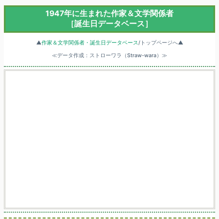
1947年に生まれた作家＆文学関係者
［誕生日データベース］
▲
作家＆文学関係者・誕生日データベース
/トップページへ▲
≪データ作成：ストローワラ（Straw-wara）≫