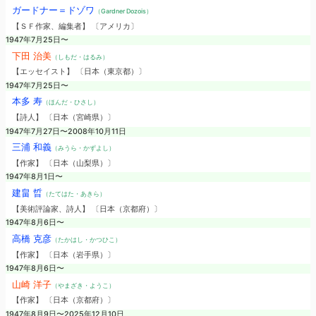
ガードナー＝ドゾワ
（Gardner Dozois）
【ＳＦ作家、編集者】 〔アメリカ〕
1947年7月25日〜
下田 治美
（しもだ・はるみ）
【エッセイスト】 〔日本（東京都）〕
1947年7月25日〜
本多 寿
（ほんだ・ひさし）
【詩人】 〔日本（宮崎県）〕
1947年7月27日〜2008年10月11日
三浦 和義
（みうら・かずよし）
【作家】 〔日本（山梨県）〕
1947年8月1日〜
建畠 晢
（たてはた・あきら）
【美術評論家、詩人】 〔日本（京都府）〕
1947年8月6日〜
高橋 克彦
（たかはし・かつひこ）
【作家】 〔日本（岩手県）〕
1947年8月6日〜
山崎 洋子
（やまざき・ようこ）
【作家】 〔日本（京都府）〕
1947年8月9日〜2025年12月10日