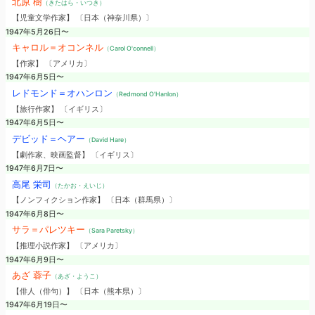
北原 樹
（きたはら・いつき）
【児童文学作家】 〔日本（神奈川県）〕
1947年5月26日〜
キャロル＝オコンネル
（Carol O'connell）
【作家】 〔アメリカ〕
1947年6月5日〜
レドモンド＝オハンロン
（Redmond O'Hanlon）
【旅行作家】 〔イギリス〕
1947年6月5日〜
デビッド＝ヘアー
（David Hare）
【劇作家、映画監督】 〔イギリス〕
1947年6月7日〜
高尾 栄司
（たかお・えいじ）
【ノンフィクション作家】 〔日本（群馬県）〕
1947年6月8日〜
サラ＝パレツキー
（Sara Paretsky）
【推理小説作家】 〔アメリカ〕
1947年6月9日〜
あざ 蓉子
（あざ・ようこ）
【俳人（俳句）】 〔日本（熊本県）〕
1947年6月19日〜