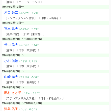
【作家】 〔ニュージーランド〕
1947年3月12日〜
河口 栄二
（かわぐち・えいじ）
【ノンフィクション作家】 〔日本（広島県）〕
1947年3月12日〜
宮本 忠夫
（みやもと・ただお）
【絵本作家】 〔日本（東京都）〕
1947年3月20日〜1998年1月26日
景山 民夫
（かげやま・たみお）
【作家】 〔日本（東京都）〕
1947年3月20日〜
小杉 健治
（こすぎ・けんじ）
【作家】 〔日本（東京都）〕
1947年3月20日〜
山崎 光夫
（やまざき・みつお）
【作家】 〔日本（福井県）〕
1947年3月26日〜
田村 さと子
（たむら・さとこ）
【ラテンアメリカ文学者】 〔日本（和歌山県）〕
1947年3月30日〜2016年2月18日
津島 佑子
（つしま・ゆうこ）