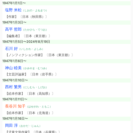
1947年1月1日〜
塩野 米松
（しおの・よねまつ）
【作家】 〔日本（秋田県）〕
1947年1月3日〜
高平 哲郎
（たかひら・てつお）
【編集者】 〔日本（東京都）〕
1947年1月5日〜2024年8月19日
石川 好
（いしかわ・よしみ）
【ノンフィクション作家】 〔日本（東京都）〕
1947年1月6日〜
神山 睦美
（かみやま・むつみ）
【文芸評論家】 〔日本（岩手県）〕
1947年1月10日〜
西村 繁男
（にしむら・しげお）
【絵本作家】 〔日本（高知県）〕
1947年1月11日〜
長谷川 知子
（はせがわ・ともこ）
【絵本作家】 〔日本（北海道）〕
1947年1月16日〜
岡田 淳
（おかだ・じゅん）
【児童文学作家】 〔日本（兵庫県）〕