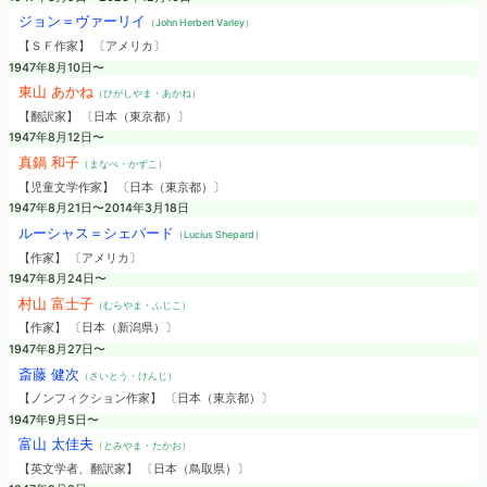
ジョン＝ヴァーリイ
（John Herbert Varley）
【ＳＦ作家】 〔アメリカ〕
1947年8月10日〜
東山 あかね
（ひがしやま・あかね）
【翻訳家】 〔日本（東京都）〕
1947年8月12日〜
真鍋 和子
（まなべ・かずこ）
【児童文学作家】 〔日本（東京都）〕
1947年8月21日〜2014年3月18日
ルーシャス＝シェパード
（Lucius Shepard）
【作家】 〔アメリカ〕
1947年8月24日〜
村山 富士子
（むらやま・ふじこ）
【作家】 〔日本（新潟県）〕
1947年8月27日〜
斎藤 健次
（さいとう・けんじ）
【ノンフィクション作家】 〔日本（東京都）〕
1947年9月5日〜
富山 太佳夫
（とみやま・たかお）
【英文学者、翻訳家】 〔日本（鳥取県）〕