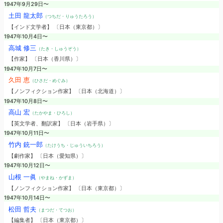
1947年9月29日〜
土田 龍太郎
（つちだ・りゅうたろう）
【インド文学者】 〔日本（東京都）〕
1947年10月4日〜
高城 修三
（たき・しゅうぞう）
【作家】 〔日本（香川県）〕
1947年10月7日〜
久田 恵
（ひさだ・めぐみ）
【ノンフィクション作家】 〔日本（北海道）〕
1947年10月8日〜
高山 宏
（たかやま・ひろし）
【英文学者、翻訳家】 〔日本（岩手県）〕
1947年10月11日〜
竹内 銃一郎
（たけうち・じゅういちろう）
【劇作家】 〔日本（愛知県）〕
1947年10月12日〜
山根 一眞
（やまね・かずま）
【ノンフィクション作家】 〔日本（東京都）〕
1947年10月14日〜
松田 哲夫
（まつだ・てつお）
【編集者】 〔日本（東京都）〕