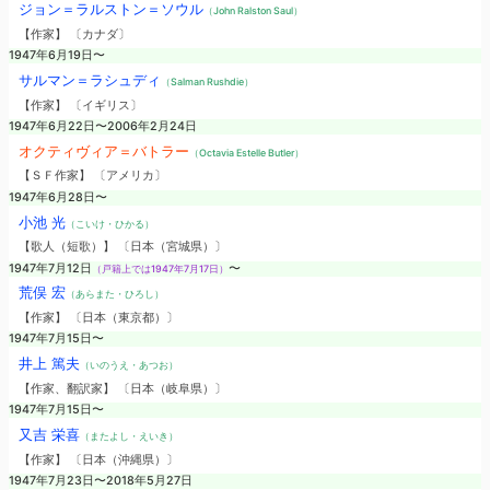
ジョン＝ラルストン＝ソウル
（John Ralston Saul）
【作家】 〔カナダ〕
1947年6月19日〜
サルマン＝ラシュディ
（Salman Rushdie）
【作家】 〔イギリス〕
1947年6月22日〜2006年2月24日
オクティヴィア＝バトラー
（Octavia Estelle Butler）
【ＳＦ作家】 〔アメリカ〕
1947年6月28日〜
小池 光
（こいけ・ひかる）
【歌人（短歌）】 〔日本（宮城県）〕
1947年7月12日
〜
（戸籍上では1947年7月17日）
荒俣 宏
（あらまた・ひろし）
【作家】 〔日本（東京都）〕
1947年7月15日〜
井上 篤夫
（いのうえ・あつお）
【作家、翻訳家】 〔日本（岐阜県）〕
1947年7月15日〜
又吉 栄喜
（またよし・えいき）
【作家】 〔日本（沖縄県）〕
1947年7月23日〜2018年5月27日