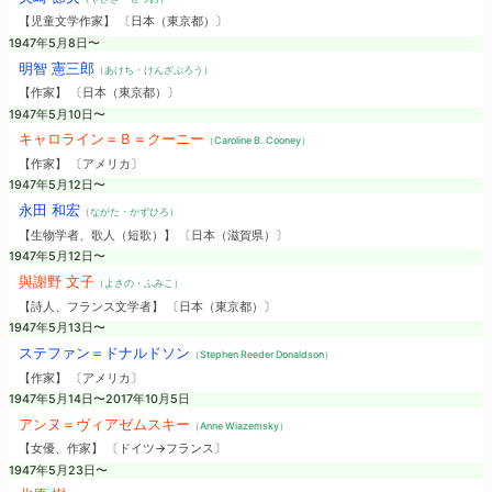
【児童文学作家】 〔日本（東京都）〕
1947年5月8日〜
明智 憲三郎
（あけち・けんざぶろう）
【作家】 〔日本（東京都）〕
1947年5月10日〜
キャロライン＝Ｂ＝クーニー
（Caroline B. Cooney）
【作家】 〔アメリカ〕
1947年5月12日〜
永田 和宏
（ながた・かずひろ）
【生物学者、歌人（短歌）】 〔日本（滋賀県）〕
1947年5月12日〜
與謝野 文子
（よさの・ふみこ）
【詩人、フランス文学者】 〔日本（東京都）〕
1947年5月13日〜
ステファン＝ドナルドソン
（Stephen Reeder Donaldson）
【作家】 〔アメリカ〕
1947年5月14日〜2017年10月5日
アンヌ＝ヴィアゼムスキー
（Anne Wiazemsky）
【女優、作家】 〔ドイツ→フランス〕
1947年5月23日〜