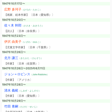
1947年10月17日〜
広野 多珂子
（ひろの・たかこ）
【画家、絵本作家】 〔日本（愛知県）〕
1947年10月20日〜
佐々木 幹郎
（ささき・みきろう）
【詩人】 〔日本（奈良県）〕
1947年10月23日〜
伊沢 由美子
（いざわ・ゆみこ）
【児童文学作家】 〔日本（千葉県）〕
1947年10月26日〜
北方 謙三
（きたかた・けんぞう）
【作家】 〔日本（佐賀県）〕
1947年10月26日〜2025年6月11日
ジョン＝ロビンス
（John Robbins）
【作家】 〔アメリカ〕
1947年10月28日〜
清水 義範
（しみず・よしのり）
【作家】 〔日本（愛知県）〕
1947年10月29日〜
竹田 青嗣
（たけだ・せいじ）