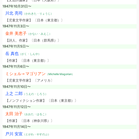
【文芸評論家】 〔日本（大阪府）〕
1947年10月31日〜
川北 亮司
（かわきた・りょうじ）
【児童文学作家】 〔日本（東京都）〕
1947年11月3日〜
金井 美恵子
（かない・みえこ）
【詩人、作家】 〔日本（群馬県）〕
1947年11月5日〜
岳 真也
（がく・しんや）
【作家】 〔日本（東京都）〕
1947年11月6日〜
ミシェル＝マゴリアン
（Michelle Magorian）
【児童文学作家】 〔アメリカ〕
1947年11月10日〜
上之 二郎
（うえの・じろう）
【ノンフィクション作家】 〔日本（東京都）〕
1947年11月12日〜
太田 治子
（おおた・はるこ）
【作家】 〔日本（神奈川県）〕
1947年11月14日〜
戸川 安宣
（とがわ・やすのぶ）