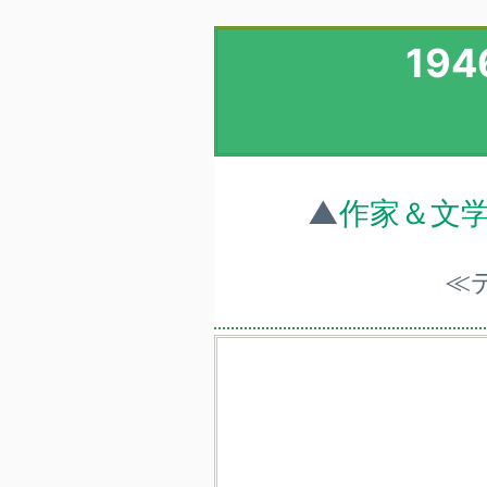
19
▲
作家＆文
≪