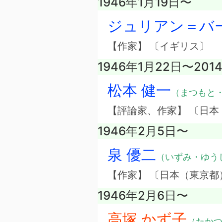
1946年1月19日〜
ジュリアン＝バ
【作家】 〔イギリス〕
1946年1月22日〜201
松本 健一
（まつもと
【評論家、作家】 〔日本
1946年2月5日〜
泉 優二
（いずみ・ゆう
【作家】 〔日本（東京都
1946年2月6日〜
高塚 かず子
（たか