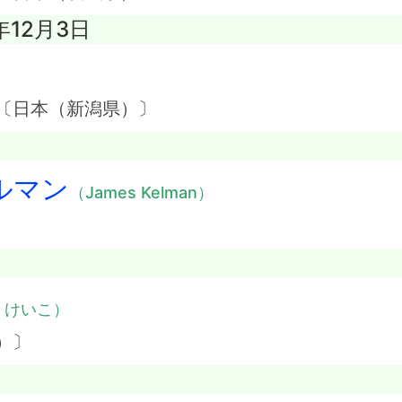
年12月3日
）
 〔日本（新潟県）〕
ルマン
（James Kelman）
・けいこ）
）〕