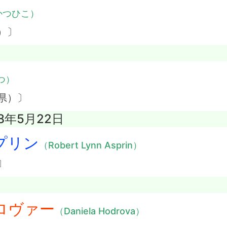
かつひこ）
）〕
つ）
県）〕
08年5月22日
プリン
（Robert Lynn Asprin）
〕
ロヴァー
（Daniela Hodrova）