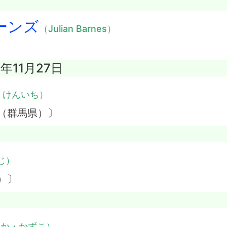
ーンズ
（Julian Barnes）
4年11月27日
・けんいち）
（群馬県）〕
じ）
）〕
つか・かずこ）