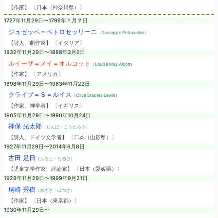
【作家】 〔日本（神奈川県）〕
1727年11月29日〜1799年？月？日
ジュゼッペ＝ペトロセッリーニ
（Giuseppe Petrosellini）
【詩人、劇作家】 〔イタリア〕
1832年11月29日〜1888年3月6日
ルイーザ＝メイ＝オルコット
（Louisa May Alcott）
【作家】 〔アメリカ〕
1898年11月29日〜1963年11月22日
クライブ＝Ｓ＝ルイス
（Clive Staples Lewis）
【作家、神学者】 〔イギリス〕
1905年11月29日〜1990年10月24日
神保 光太郎
（じんぼ・こうたろう）
【詩人、ドイツ文学者】 〔日本（山形県）〕
1927年11月29日〜2014年6月8日
古田 足日
（ふるた・たるひ）
【児童文学作家、評論家】 〔日本（愛媛県）〕
1928年11月29日〜1999年9月21日
尾崎 秀樹
（おざき・ほつき）
【作家】 〔日本（東京都）〕
1930年11月29日〜