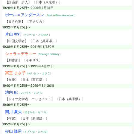
【評論家、詩人】 〔日本（東京都）〕
1926年11月25日〜2001年7月31日
ポール＝アンダースン
（Poul William Anderson）
【ＳＦ作家】 〔アメリカ〕
1932年11月25日〜
片山 智行
（かたやま・ともゆき）
【中国文学者】 〔日本（兵庫県）〕
1938年11月25日〜2011年11月20日
シェラ＝デラニー
（Shelagh Delaney）
【劇作家】 〔イギリス〕
1939年11月25日〜1995年4月21日
冥王 まさ子
（めいおう・まさこ）
【女優】 〔日本（東京都）〕
1940年11月25日〜2019年8月30日
池内 紀
（いけうち・おさむ）
【ドイツ文学者、エッセイスト】 〔日本（兵庫県）〕
1949年11月25日〜
関川 夏央
（せきかわ・なつお）
【作家】 〔日本（新潟県）〕
1952年11月25日〜
杉山 隆男
（すぎやま・たかお）