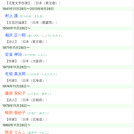
【児童文学作家】 〔日本（東京都）〕
1941年11月28日〜2013年6月29日
村上 護
（むらかみ・まもる）
【文芸評論家】 〔日本（愛媛県）〕
1950年11月28日〜
相沢 正一郎
（あいざわ・しょういちろう）
【詩人】 〔日本（東京都）〕
1971年11月28日〜
定金 伸治
（さだかね・しんじ）
【作家】 〔日本（大阪府）〕
1973年11月28日〜
生垣 真太郎
（いけがき・しんたろう）
【作家】 〔日本（北海道）〕
1974年11月28日〜
藤原 安紀子
（ふじわら・あきこ）
【詩人】 〔日本（京都府）〕
1979年11月28日〜
蛭田 亜紗子
（ひるた・あさこ）
【作家】 〔日本（北海道）〕
1980年11月28日〜
秋谷 りんこ
（あきや・りんこ）