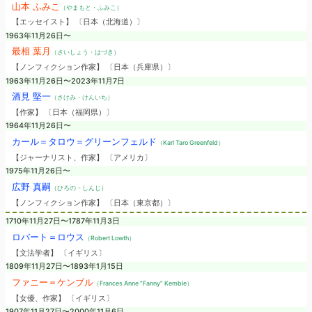
山本 ふみこ
（やまもと・ふみこ）
【エッセイスト】 〔日本（北海道）〕
1963年11月26日〜
最相 葉月
（さいしょう・はづき）
【ノンフィクション作家】 〔日本（兵庫県）〕
1963年11月26日〜2023年11月7日
酒見 堅一
（さけみ・けんいち）
【作家】 〔日本（福岡県）〕
1964年11月26日〜
カール＝タロウ＝グリーンフェルド
（Karl Taro Greenfeld）
【ジャーナリスト、作家】 〔アメリカ〕
1975年11月26日〜
広野 真嗣
（ひろの・しんじ）
【ノンフィクション作家】 〔日本（東京都）〕
1710年11月27日〜1787年11月3日
ロバート＝ロウス
（Robert Lowth）
【文法学者】 〔イギリス〕
1809年11月27日〜1893年1月15日
ファニー＝ケンブル
（Frances Anne “Fanny” Kemble）
【女優、作家】 〔イギリス〕
1907年11月27日〜2000年11月6日