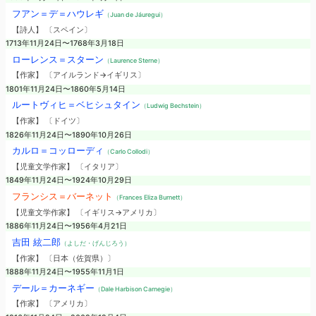
フアン＝デ＝ハウレギ
（Juan de Jáuregui）
【詩人】 〔スペイン〕
1713年11月24日〜1768年3月18日
ローレンス＝スターン
（Laurence Sterne）
【作家】 〔アイルランド→イギリス〕
1801年11月24日〜1860年5月14日
ルートヴィヒ＝ベヒシュタイン
（Ludwig Bechstein）
【作家】 〔ドイツ〕
1826年11月24日〜1890年10月26日
カルロ＝コッローディ
（Carlo Collodi）
【児童文学作家】 〔イタリア〕
1849年11月24日〜1924年10月29日
フランシス＝バーネット
（Frances Eliza Burnett）
【児童文学作家】 〔イギリス→アメリカ〕
1886年11月24日〜1956年4月21日
吉田 絃二郎
（よしだ・げんじろう）
【作家】 〔日本（佐賀県）〕
1888年11月24日〜1955年11月1日
デール＝カーネギー
（Dale Harbison Carnegie）
【作家】 〔アメリカ〕