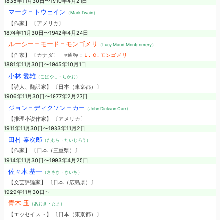
1835年11月30日〜1910年4月21日
マーク＝トウェイン
（Mark Twain）
【作家】 〔アメリカ〕
1874年11月30日〜1942年4月24日
ルーシー＝モード＝モンゴメリ
（Lucy Maud Montgomery）
【作家】 〔カナダ〕
※通称：
Ｌ. Ｃ. モンゴメリ
1881年11月30日〜1945年10月1日
小林 愛雄
（こばやし・ちかお）
【詩人、翻訳家】 〔日本（東京都）〕
1906年11月30日〜1977年2月27日
ジョン＝ディクソン＝カー
（John Dickson Carr）
【推理小説作家】 〔アメリカ〕
1911年11月30日〜1983年11月2日
田村 泰次郎
（たむら・たいじろう）
【作家】 〔日本（三重県）〕
1914年11月30日〜1993年4月25日
佐々木 基一
（ささき・きいち）
【文芸評論家】 〔日本（広島県）〕
1929年11月30日〜
青木 玉
（あおき・たま）
【エッセイスト】 〔日本（東京都）〕