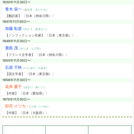
1930年11月30日〜
青木 栄一
（あおき・えいいち）
【翻訳家】 〔日本（神奈川県）〕
1941年11月30日〜
加藤 彰彦
（かとう・あきひこ）
【ノンフィクション作家】 〔日本（東京都）〕
1949年11月30日〜
鹿島 茂
（かしま・しげる）
【フランス文学者】 〔日本（神奈川県）〕
1955年11月30日〜
石原 千秋
（いしはら・ちあき）
【国文学者】 〔日本（東京都）〕
1956年11月30日〜
花井 愛子
（はない・あいこ）
【作家】 〔日本（愛知県）〕
1975年11月30日〜
卯月 イツカ
（うづき・いつか）
【作家】 〔日本（大阪府）〕