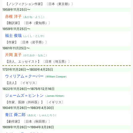
【ノンフィクション作家】 〔日本（東京都）〕
1958年11月25日〜
赤根 洋子
（あかね・ようこ）
【翻訳家】 〔日本（愛知県）〕
1959年11月25日〜
福士 俊哉
（ふくし・としや）
【作家】 〔日本（岩手県）〕
1961年11月25日〜
片岡 直子
（かたおか・なおこ）
【詩人、エッセイスト】 〔日本（埼玉県）〕
1731年11月26日〜1800年4月25日
ウィリアム＝クーパー
（William Cowper）
【詩人】 〔イギリス〕
1822年11月26日〜1875年12月16日
ジェームズ＝ヒントン
（James Hinton）
【作家、医師（外科医）】 〔イギリス〕
1904年11月26日〜1983年4月30日
青江 舜二郎
（あおえ・しゅんじろう）
【劇作家】 〔日本（秋田県）〕
1909年11月26日〜1994年3月28日