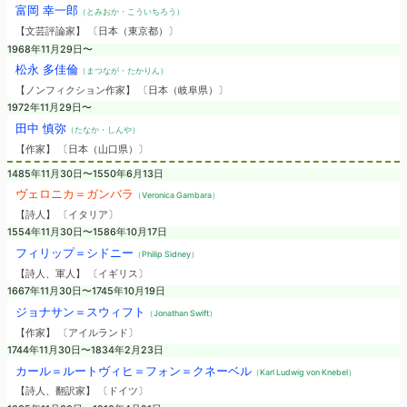
富岡 幸一郎
（とみおか・こういちろう）
【文芸評論家】 〔日本（東京都）〕
1968年11月29日〜
松永 多佳倫
（まつなが・たかりん）
【ノンフィクション作家】 〔日本（岐阜県）〕
1972年11月29日〜
田中 慎弥
（たなか・しんや）
【作家】 〔日本（山口県）〕
1485年11月30日〜1550年6月13日
ヴェロニカ＝ガンバラ
（Veronica Gambara）
【詩人】 〔イタリア〕
1554年11月30日〜1586年10月17日
フィリップ＝シドニー
（Philip Sidney）
【詩人、軍人】 〔イギリス〕
1667年11月30日〜1745年10月19日
ジョナサン＝スウィフト
（Jonathan Swift）
【作家】 〔アイルランド〕
1744年11月30日〜1834年2月23日
カール＝ルートヴィヒ＝フォン＝クネーベル
（Karl Ludwig von Knebel）
【詩人、翻訳家】 〔ドイツ〕