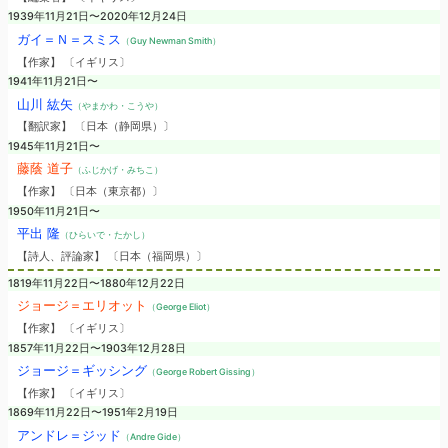
1939年11月21日〜2020年12月24日
ガイ＝Ｎ＝スミス
（Guy Newman Smith）
【作家】 〔イギリス〕
1941年11月21日〜
山川 紘矢
（やまかわ・こうや）
【翻訳家】 〔日本（静岡県）〕
1945年11月21日〜
藤蔭 道子
（ふじかげ・みちこ）
【作家】 〔日本（東京都）〕
1950年11月21日〜
平出 隆
（ひらいで・たかし）
【詩人、評論家】 〔日本（福岡県）〕
1819年11月22日〜1880年12月22日
ジョージ＝エリオット
（George Eliot）
【作家】 〔イギリス〕
1857年11月22日〜1903年12月28日
ジョージ＝ギッシング
（George Robert Gissing）
【作家】 〔イギリス〕
1869年11月22日〜1951年2月19日
アンドレ＝ジッド
（Andre Gide）