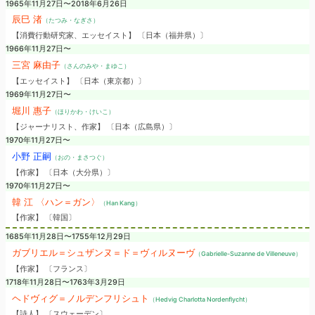
1965年11月27日〜2018年6月26日
辰巳 渚
（たつみ・なぎさ）
【消費行動研究家、エッセイスト】 〔日本（福井県）〕
1966年11月27日〜
三宮 麻由子
（さんのみや・まゆこ）
【エッセイスト】 〔日本（東京都）〕
1969年11月27日〜
堀川 惠子
（ほりかわ・けいこ）
【ジャーナリスト、作家】 〔日本（広島県）〕
1970年11月27日〜
小野 正嗣
（おの・まさつぐ）
【作家】 〔日本（大分県）〕
1970年11月27日〜
韓 江 〈ハン＝ガン〉
（Han Kang）
【作家】 〔韓国〕
1685年11月28日〜1755年12月29日
ガブリエル＝シュザンヌ＝ド＝ヴィルヌーヴ
（Gabrielle-Suzanne de Villeneuve）
【作家】 〔フランス〕
1718年11月28日〜1763年3月29日
ヘドヴィグ＝ノルデンフリシュト
（Hedvig Charlotta Nordenflycht）
【詩人】 〔スウェーデン〕