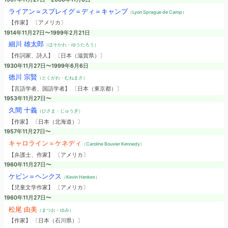
ライアン＝スプレイグ＝ディ＝キャンプ
（Lyon Sprague de Camp）
【作家】 〔アメリカ〕
1914年11月27日〜1999年2月21日
細川 雄太郎
（ほそかわ・ゆうたろう）
【作詞家、詩人】 〔日本（滋賀県）〕
1930年11月27日〜1999年6月6日
徳川 宗賢
（とくがわ・むねまさ）
【言語学者、国語学者】 〔日本（東京都）〕
1953年11月27日〜
久間 十義
（ひさま・じゅうぎ）
【作家】 〔日本（北海道）〕
1957年11月27日〜
キャロライン＝ケネディ
（Caroline Bouvier Kennedy）
【弁護士、作家】 〔アメリカ〕
1960年11月27日〜
ケビン＝ヘンクス
（Kevin Henkes）
【児童文学作家】 〔アメリカ〕
1960年11月27日〜
松尾 由美
（まつお・ゆみ）
【作家】 〔日本（石川県）〕