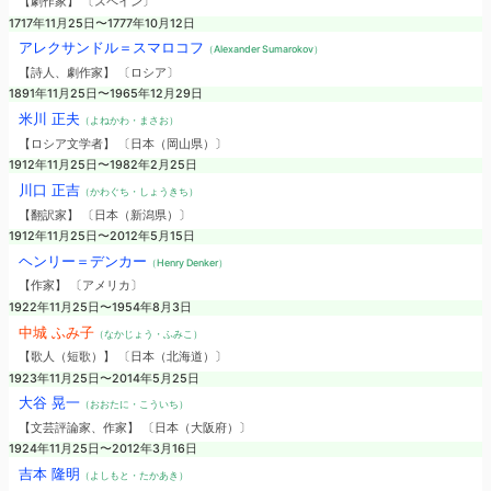
【劇作家】 〔スペイン〕
1717年11月25日〜1777年10月12日
アレクサンドル＝スマロコフ
（Alexander Sumarokov）
【詩人、劇作家】 〔ロシア〕
1891年11月25日〜1965年12月29日
米川 正夫
（よねかわ・まさお）
【ロシア文学者】 〔日本（岡山県）〕
1912年11月25日〜1982年2月25日
川口 正吉
（かわぐち・しょうきち）
【翻訳家】 〔日本（新潟県）〕
1912年11月25日〜2012年5月15日
ヘンリー＝デンカー
（Henry Denker）
【作家】 〔アメリカ〕
1922年11月25日〜1954年8月3日
中城 ふみ子
（なかじょう・ふみこ）
【歌人（短歌）】 〔日本（北海道）〕
1923年11月25日〜2014年5月25日
大谷 晃一
（おおたに・こういち）
【文芸評論家、作家】 〔日本（大阪府）〕
1924年11月25日〜2012年3月16日
吉本 隆明
（よしもと・たかあき）