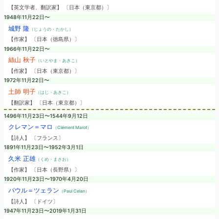
【英文学者、翻訳家】 〔日本（東京都）〕
1948年11月22日〜
城野 隆
（じょうの・たかし）
【作家】 〔日本（徳島県）〕
1966年11月22日〜
絲山 秋子
（いとやま・あきこ）
【作家】 〔日本（東京都）〕
1972年11月22日〜
土師 明子
（はじ・あきこ）
【翻訳家】 〔日本（東京都）〕
1496年11月23日〜1544年9月12日
クレマン＝マロ
（Clément Marot）
【詩人】 〔フランス〕
1891年11月23日〜1952年3月1日
久米 正雄
（くめ・まさお）
【作家】 〔日本（長野県）〕
1920年11月23日〜1970年4月20日
パウル＝ツェラン
（Paul Celan）
【詩人】 〔ドイツ〕
1947年11月23日〜2019年1月31日