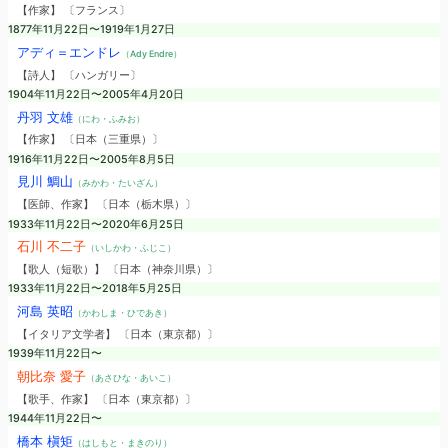
【作家】 〔フランス〕
1877年11月22日〜1919年1月27日
アディ＝エンドレ
（Ady Endre）
【詩人】 〔ハンガリー〕
1904年11月22日〜2005年4月20日
丹羽 文雄
（にわ・ふみお）
【作家】 〔日本（三重県）〕
1916年11月22日〜2005年8月5日
見川 鯛山
（みかわ・たいざん）
【医師、作家】 〔日本（栃木県）〕
1933年11月22日〜2020年6月25日
石川 不二子
（いしかわ・ふじこ）
【歌人（短歌）】 〔日本（神奈川県）〕
1933年11月22日〜2018年5月25日
河島 英昭
（かわしま・ひであき）
【イタリア文学者】 〔日本（東京都）〕
1939年11月22日〜
朝比奈 愛子
（あさひな・あいこ）
【歌手、作家】 〔日本（東京都）〕
1944年11月22日〜
橋本 槇矩
（はしもと・まきのり）