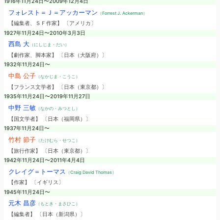
1916年11月24日〜2009年12月4日
フォレスト＝Ｊ＝アッカーマン
（Forrest J. Ackerman）
【編集者、ＳＦ作家】 〔アメリカ〕
1927年11月24日〜2010年3月3日
西島 大
（にしじま・だい）
【劇作家、脚本家】 〔日本（大阪府）〕
1932年11月24日〜
中島 公子
（なかじま・こうこ）
【フランス文学者】 〔日本（東京都）〕
1935年11月24日〜2019年11月27日
中野 三敏
（なかの・みつとし）
【国文学者】 〔日本（福岡県）〕
1937年11月24日〜
竹村 節子
（たけむら・せつこ）
【旅行作家】 〔日本（東京都）〕
1942年11月24日〜2011年4月4日
クレイグ＝トーマス
（Craig David Thomas）
【作家】 〔イギリス〕
1945年11月24日〜
元木 昌彦
（もとき・まさひこ）
【編集者】 〔日本（新潟県）〕