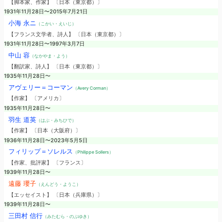
【脚本家、作家】 〔日本（東京都）〕
1931年11月28日〜2015年7月21日
小海 永ニ
（こかい・えいじ）
【フランス文学者、詩人】 〔日本（東京都）〕
1931年11月28日〜1997年3月7日
中山 容
（なかやま・よう）
【翻訳家、詩人】 〔日本（東京都）〕
1935年11月28日〜
アヴェリー＝コーマン
（Avery Corman）
【作家】 〔アメリカ〕
1935年11月28日〜
羽生 道英
（はぶ・みちひで）
【作家】 〔日本（大阪府）〕
1936年11月28日〜2023年5月5日
フィリップ＝ソレルス
（Philippe Sollers）
【作家、批評家】 〔フランス〕
1939年11月28日〜
遠藤 瓔子
（えんどう・ようこ）
【エッセイスト】 〔日本（兵庫県）〕
1939年11月28日〜
三田村 信行
（みたむら・のぶゆき）