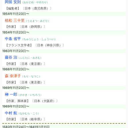
岡留 安則
（おかどめ・やすのり）
【編集者】 〔日本（鹿児島県）〕
1954年11月23日〜
植松 三十里
（うえまつ・みどり）
【作家】 〔日本（静岡県）〕
1954年11月23日〜
中条 省平
（ちゅうじょう・しょうへい）
【フランス文学者】 〔日本（神奈川県）〕
1963年11月23日〜
藤谷 治
（ふじたに・おさむ）
【作家】 〔日本（東京都）〕
1966年11月23日〜
森 奈津子
（もり・なつこ）
【作家】 〔日本（東京都）〕
1969年11月23日〜
榊 一郎
（さかき・いちろう）
【作家、脚本家】 〔日本（大阪府）〕
1969年11月23日〜
中村 航
（なかむら・こう）
【作家】 〔日本（岐阜県）〕
1583年11月24日〜1641年1月11日