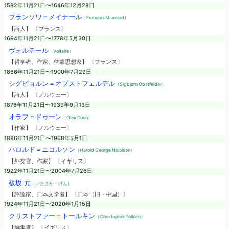
1582年11月21日〜1646年12月28日
フランソワ＝メイナール
（François Maynard）
【詩人】 〔フランス〕
1694年11月21日〜1778年5月30日
ヴォルテール
（Voltaire）
【哲学者、作家、啓蒙思想家】 〔フランス〕
1866年11月21日〜1900年7月29日
シグビョルン＝オプストフェルデル
（Sigbjørn Obstfelder）
【詩人】 〔ノルウェー〕
1876年11月21日〜1939年9月13日
オラフ＝ドゥーン
（Olav Duun）
【作家】 〔ノルウェー〕
1886年11月21日〜1968年5月1日
ハロルド＝ニコルソン
（Harold George Nicolson）
【外交官、作家】 〔イギリス〕
1922年11月21日〜2004年7月26日
板坂 元
（いたさか・げん）
【評論家、日本文学者】 〔日本（旧・中国）〕
1924年11月21日〜2020年1月15日
クリストファー＝トールキン
（Christopher Tolkien）
【編集者】 〔イギリス〕