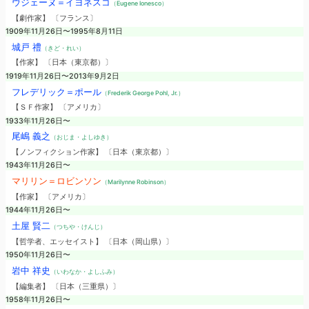
ウジェーヌ＝イヨネスコ
（Eugene Ionesco）
【劇作家】 〔フランス〕
1909年11月26日〜1995年8月11日
城戸 禮
（きど・れい）
【作家】 〔日本（東京都）〕
1919年11月26日〜2013年9月2日
フレデリック＝ポール
（Frederik George Pohl, Jr.）
【ＳＦ作家】 〔アメリカ〕
1933年11月26日〜
尾嶋 義之
（おじま・よしゆき）
【ノンフィクション作家】 〔日本（東京都）〕
1943年11月26日〜
マリリン＝ロビンソン
（Marilynne Robinson）
【作家】 〔アメリカ〕
1944年11月26日〜
土屋 賢二
（つちや・けんじ）
【哲学者、エッセイスト】 〔日本（岡山県）〕
1950年11月26日〜
岩中 祥史
（いわなか・よしふみ）
【編集者】 〔日本（三重県）〕
1958年11月26日〜