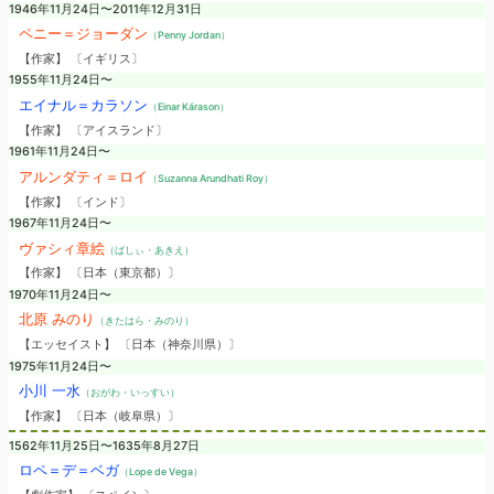
1946年11月24日〜2011年12月31日
ペニー＝ジョーダン
（Penny Jordan）
【作家】 〔イギリス〕
1955年11月24日〜
エイナル＝カラソン
（Einar Kárason）
【作家】 〔アイスランド〕
1961年11月24日〜
アルンダティ＝ロイ
（Suzanna Arundhati Roy）
【作家】 〔インド〕
1967年11月24日〜
ヴァシィ章絵
（ばしぃ・あきえ）
【作家】 〔日本（東京都）〕
1970年11月24日〜
北原 みのり
（きたはら・みのり）
【エッセイスト】 〔日本（神奈川県）〕
1975年11月24日〜
小川 一水
（おがわ・いっすい）
【作家】 〔日本（岐阜県）〕
1562年11月25日〜1635年8月27日
ロペ＝デ＝ベガ
（Lope de Vega）