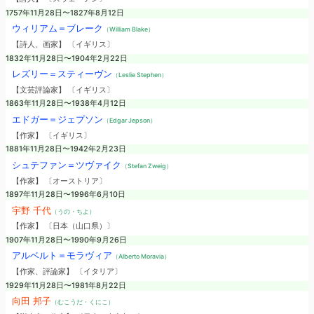
1757年11月28日〜1827年8月12日
ウィリアム＝ブレーク
（William Blake）
【詩人、画家】 〔イギリス〕
1832年11月28日〜1904年2月22日
レズリー＝スティーヴン
（Leslie Stephen）
【文芸評論家】 〔イギリス〕
1863年11月28日〜1938年4月12日
エドガー＝ジェプソン
（Edgar Jepson）
【作家】 〔イギリス〕
1881年11月28日〜1942年2月23日
シュテファン＝ツヴァイク
（Stefan Zweig）
【作家】 〔オーストリア〕
1897年11月28日〜1996年6月10日
宇野 千代
（うの・ちよ）
【作家】 〔日本（山口県）〕
1907年11月28日〜1990年9月26日
アルベルト＝モラヴィア
（Alberto Moravia）
【作家、評論家】 〔イタリア〕
1929年11月28日〜1981年8月22日
向田 邦子
（むこうだ・くにこ）