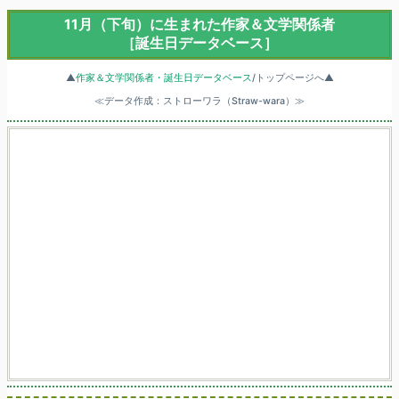
11月（下旬）に生まれた作家＆文学関係者
［誕生日データベース］
▲
作家＆文学関係者・誕生日データベース
/トップページへ▲
≪データ作成：ストローワラ（Straw-wara）≫