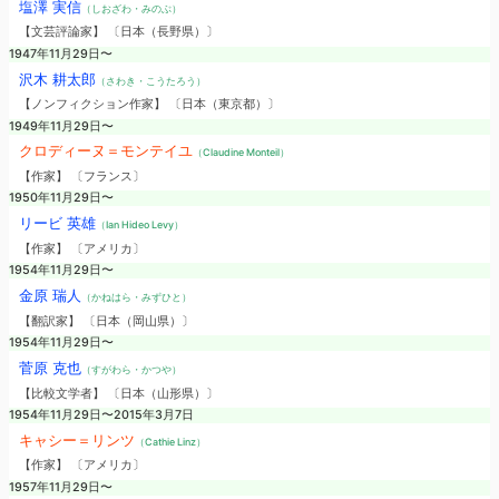
塩澤 実信
（しおざわ・みのぶ）
【文芸評論家】 〔日本（長野県）〕
1947年11月29日〜
沢木 耕太郎
（さわき・こうたろう）
【ノンフィクション作家】 〔日本（東京都）〕
1949年11月29日〜
クロディーヌ＝モンテイユ
（Claudine Monteil）
【作家】 〔フランス〕
1950年11月29日〜
リービ 英雄
（Ian Hideo Levy）
【作家】 〔アメリカ〕
1954年11月29日〜
金原 瑞人
（かねはら・みずひと）
【翻訳家】 〔日本（岡山県）〕
1954年11月29日〜
菅原 克也
（すがわら・かつや）
【比較文学者】 〔日本（山形県）〕
1954年11月29日〜2015年3月7日
キャシー＝リンツ
（Cathie Linz）
【作家】 〔アメリカ〕
1957年11月29日〜