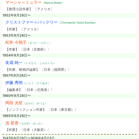
マーシャ＝ミュラー
（Marcia Muller）
【推理小説作家】 〔アメリカ〕
1952年9月28日〜
クリストファー＝バックリー
（Christopher Taylor Buckley）
【作家】 〔アメリカ〕
1953年9月28日〜
松井 今朝子
（まつい・けさこ）
【作家】 〔日本（京都府）〕
1954年9月28日〜
友成 純一
（ともなり・じゅんいち）
【作家、映画評論家】 〔日本（福岡県）〕
1957年9月28日〜
伊藤 秀明
（いとう・ひであき）
【編集者】 〔日本（北海道）〕
1960年9月28日〜
岡田 光世
（おかだ・みつよ）
【ノンフィクション作家】 〔日本（東京都）〕
1965年9月28日〜
流 星香
（ながれ・せいか）
【作家】 〔日本（大阪府）〕
1547年9月29日〜1616年4月23日