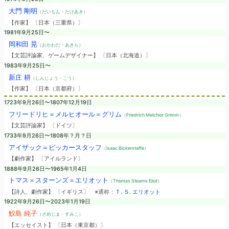
大門 剛明
（だいもん・たけあき）
【作家】 〔日本（三重県）〕
1981年9月25日〜
岡和田 晃
（おかわだ・あきら）
【文芸評論家、ゲームデザイナー】 〔日本（北海道）〕
1983年9月25日〜
新庄 耕
（しんじょう・こう）
【作家】 〔日本（京都府）〕
1723年9月26日〜1807年12月19日
フリードリヒ＝メルヒオール＝グリム
（Friedrich Melchior Grimm）
【文芸評論家】 〔ドイツ〕
1733年9月26日〜1808年？月？日
アイザック＝ビッカースタッフ
（Isaac Bickerstaffe）
【劇作家】 〔アイルランド〕
1888年9月26日〜1965年1月4日
トマス＝スターンズ＝エリオット
（Thomas Stearns Eliot）
【詩人、劇作家】 〔イギリス〕
※通称：
Ｔ. Ｓ. エリオット
1922年9月26日〜2023年1月19日
鮫島 純子
（さめじま・すみこ）
【エッセイスト】 〔日本（東京都）〕