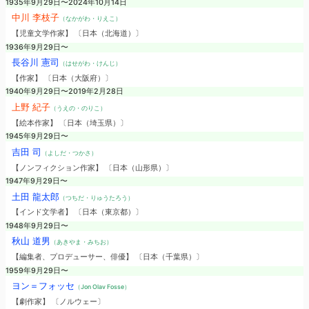
1935年9月29日〜2024年10月14日
中川 李枝子
（なかがわ・りえこ）
【児童文学作家】 〔日本（北海道）〕
1936年9月29日〜
長谷川 憲司
（はせがわ・けんじ）
【作家】 〔日本（大阪府）〕
1940年9月29日〜2019年2月28日
上野 紀子
（うえの・のりこ）
【絵本作家】 〔日本（埼玉県）〕
1945年9月29日〜
吉田 司
（よしだ・つかさ）
【ノンフィクション作家】 〔日本（山形県）〕
1947年9月29日〜
土田 龍太郎
（つちだ・りゅうたろう）
【インド文学者】 〔日本（東京都）〕
1948年9月29日〜
秋山 道男
（あきやま・みちお）
【編集者、プロデューサー、俳優】 〔日本（千葉県）〕
1959年9月29日〜
ヨン＝フォッセ
（Jon Olav Fosse）
【劇作家】 〔ノルウェー〕