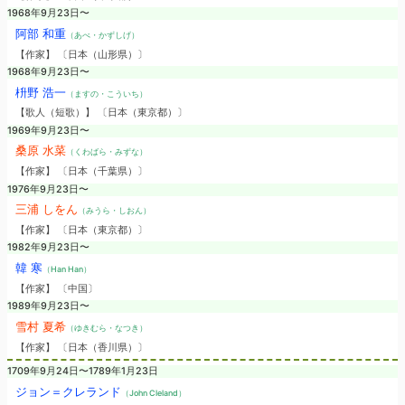
1968年9月23日〜
阿部 和重
（あべ・かずしげ）
【作家】 〔日本（山形県）〕
1968年9月23日〜
枡野 浩一
（ますの・こういち）
【歌人（短歌）】 〔日本（東京都）〕
1969年9月23日〜
桑原 水菜
（くわばら・みずな）
【作家】 〔日本（千葉県）〕
1976年9月23日〜
三浦 しをん
（みうら・しおん）
【作家】 〔日本（東京都）〕
1982年9月23日〜
韓 寒
（Han Han）
【作家】 〔中国〕
1989年9月23日〜
雪村 夏希
（ゆきむら・なつき）
【作家】 〔日本（香川県）〕
1709年9月24日〜1789年1月23日
ジョン＝クレランド
（John Cleland）