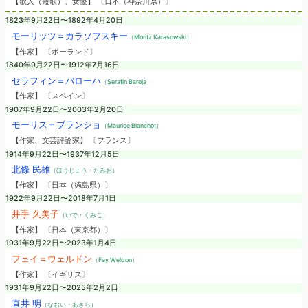
【歌人（短歌）、女優】 〔日本（神奈川県）〕
1823年9月22日〜1892年4月20日
モーリッツ＝カラソフスキー
（Moritz Karasowski）
【作家】 〔ポーランド〕
1840年9月22日〜1912年7月16日
セラフィン＝バローハ
（Serafin Baroja）
【作家】 〔スペイン〕
1907年9月22日〜2003年2月20日
モーリス＝ブランショ
（Maurice Blanchot）
【作家、文芸評論家】 〔フランス〕
1914年9月22日〜1937年12月5日
北條 民雄
（ほうじょう・たみお）
【作家】 〔日本（徳島県）〕
1922年9月22日〜2018年7月1日
井手 久美子
（いで・くみこ）
【作家】 〔日本（東京都）〕
1931年9月22日〜2023年1月4日
フェイ＝ウェルドン
（Fay Weldon）
【作家】 〔イギリス〕
1931年9月22日〜2025年2月2日
直井 明
（なおい・あきら）