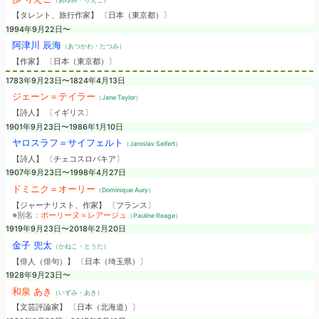
【タレント、旅行作家】 〔日本（東京都）〕
1994年9月22日〜
阿津川 辰海
（あつかわ・たつみ）
【作家】 〔日本（東京都）〕
1783年9月23日〜1824年4月13日
ジェーン＝テイラー
（Jane Taylor）
【詩人】 〔イギリス〕
1901年9月23日〜1986年1月10日
ヤロスラフ＝サイフェルト
（Jaroslav Seifert）
【詩人】 〔チェコスロバキア〕
1907年9月23日〜1998年4月27日
ドミニク＝オーリー
（Dominique Aury）
【ジャーナリスト、作家】 〔フランス〕
※別名：
ポーリーヌ＝レアージュ
（Pauline Reage）
1919年9月23日〜2018年2月20日
金子 兜太
（かねこ・とうた）
【俳人（俳句）】 〔日本（埼玉県）〕
1928年9月23日〜
和泉 あき
（いずみ・あき）
【文芸評論家】 〔日本（北海道）〕