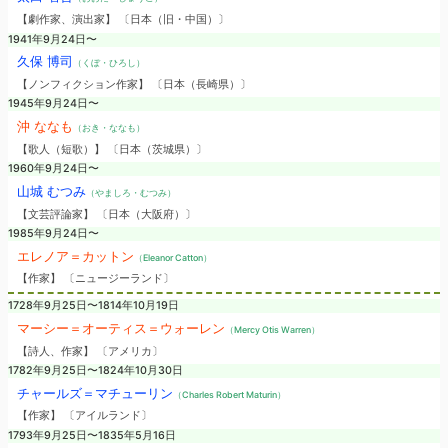
【劇作家、演出家】 〔日本（旧・中国）〕
1941年9月24日〜
久保 博司
（くぼ・ひろし）
【ノンフィクション作家】 〔日本（長崎県）〕
1945年9月24日〜
沖 ななも
（おき・ななも）
【歌人（短歌）】 〔日本（茨城県）〕
1960年9月24日〜
山城 むつみ
（やましろ・むつみ）
【文芸評論家】 〔日本（大阪府）〕
1985年9月24日〜
エレノア＝カットン
（Eleanor Catton）
【作家】 〔ニュージーランド〕
1728年9月25日〜1814年10月19日
マーシー＝オーティス＝ウォーレン
（Mercy Otis Warren）
【詩人、作家】 〔アメリカ〕
1782年9月25日〜1824年10月30日
チャールズ＝マチューリン
（Charles Robert Maturin）
【作家】 〔アイルランド〕
1793年9月25日〜1835年5月16日