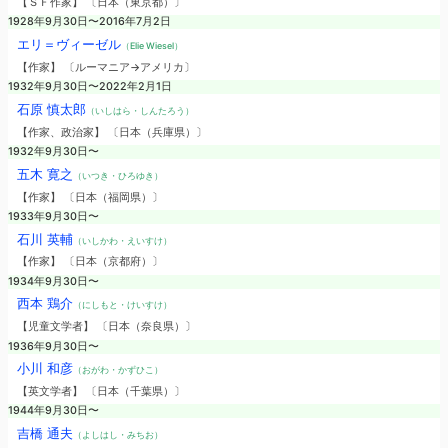
【ＳＦ作家】 〔日本（東京都）〕
1928年9月30日〜2016年7月2日
エリ＝ヴィーゼル
（Elie Wiesel）
【作家】 〔ルーマニア→アメリカ〕
1932年9月30日〜2022年2月1日
石原 慎太郎
（いしはら・しんたろう）
【作家、政治家】 〔日本（兵庫県）〕
1932年9月30日〜
五木 寛之
（いつき・ひろゆき）
【作家】 〔日本（福岡県）〕
1933年9月30日〜
石川 英輔
（いしかわ・えいすけ）
【作家】 〔日本（京都府）〕
1934年9月30日〜
西本 鶏介
（にしもと・けいすけ）
【児童文学者】 〔日本（奈良県）〕
1936年9月30日〜
小川 和彦
（おがわ・かずひこ）
【英文学者】 〔日本（千葉県）〕
1944年9月30日〜
吉橋 通夫
（よしはし・みちお）