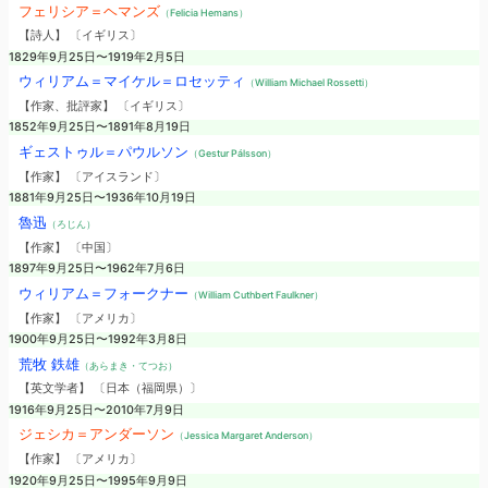
フェリシア＝ヘマンズ
（Felicia Hemans）
【詩人】 〔イギリス〕
1829年9月25日〜1919年2月5日
ウィリアム＝マイケル＝ロセッティ
（William Michael Rossetti）
【作家、批評家】 〔イギリス〕
1852年9月25日〜1891年8月19日
ギェストゥル＝パウルソン
（Gestur Pálsson）
【作家】 〔アイスランド〕
1881年9月25日〜1936年10月19日
魯迅
（ろじん）
【作家】 〔中国〕
1897年9月25日〜1962年7月6日
ウィリアム＝フォークナー
（William Cuthbert Faulkner）
【作家】 〔アメリカ〕
1900年9月25日〜1992年3月8日
荒牧 鉄雄
（あらまき・てつお）
【英文学者】 〔日本（福岡県）〕
1916年9月25日〜2010年7月9日
ジェシカ＝アンダーソン
（Jessica Margaret Anderson）
【作家】 〔アメリカ〕
1920年9月25日〜1995年9月9日