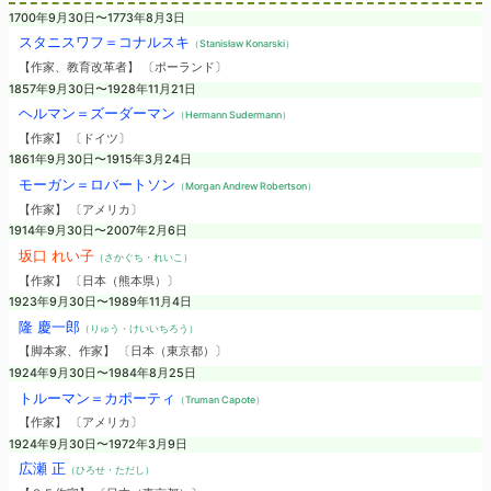
1700年9月30日〜1773年8月3日
スタニスワフ＝コナルスキ
（Stanisław Konarski）
【作家、教育改革者】 〔ポーランド〕
1857年9月30日〜1928年11月21日
ヘルマン＝ズーダーマン
（Hermann Sudermann）
【作家】 〔ドイツ〕
1861年9月30日〜1915年3月24日
モーガン＝ロバートソン
（Morgan Andrew Robertson）
【作家】 〔アメリカ〕
1914年9月30日〜2007年2月6日
坂口 れい子
（さかぐち・れいこ）
【作家】 〔日本（熊本県）〕
1923年9月30日〜1989年11月4日
隆 慶一郎
（りゅう・けいいちろう）
【脚本家、作家】 〔日本（東京都）〕
1924年9月30日〜1984年8月25日
トルーマン＝カポーティ
（Truman Capote）
【作家】 〔アメリカ〕
1924年9月30日〜1972年3月9日
広瀬 正
（ひろせ・ただし）