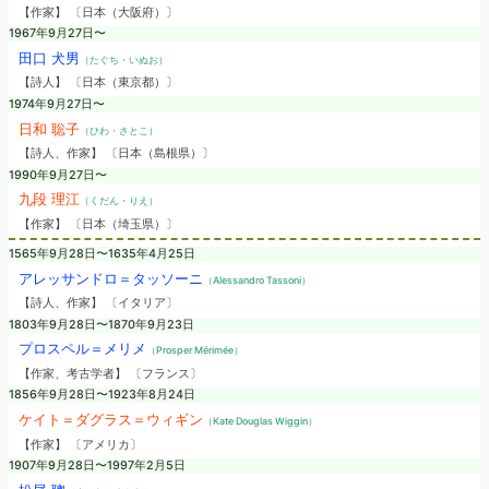
【作家】 〔日本（大阪府）〕
1967年9月27日〜
田口 犬男
（たぐち・いぬお）
【詩人】 〔日本（東京都）〕
1974年9月27日〜
日和 聡子
（ひわ・さとこ）
【詩人、作家】 〔日本（島根県）〕
1990年9月27日〜
九段 理江
（くだん・りえ）
【作家】 〔日本（埼玉県）〕
1565年9月28日〜1635年4月25日
アレッサンドロ＝タッソーニ
（Alessandro Tassoni）
【詩人、作家】 〔イタリア〕
1803年9月28日〜1870年9月23日
プロスペル＝メリメ
（Prosper Mérimée）
【作家、考古学者】 〔フランス〕
1856年9月28日〜1923年8月24日
ケイト＝ダグラス＝ウィギン
（Kate Douglas Wiggin）
【作家】 〔アメリカ〕
1907年9月28日〜1997年2月5日