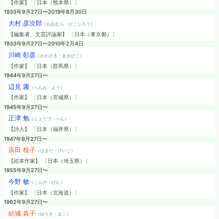
【作家】 〔日本（熊本県）〕
1933年9月27日〜2019年8月30日
大村 彦次郎
（おおむら・ひこじろう）
【編集者、文芸評論家】 〔日本（東京都）〕
1933年9月27日〜2010年2月4日
川崎 彰彦
（かわさき・あきひこ）
【作家】 〔日本（群馬県）〕
1944年9月27日〜
辺見 庸
（へんみ・よう）
【作家】 〔日本（宮城県）〕
1945年9月27日〜
正津 勉
（しょうづ・べん）
【詩人】 〔日本（福井県）〕
1947年9月27日〜
浜田 桂子
（はまだ・けいこ）
【絵本作家】 〔日本（埼玉県）〕
1955年9月27日〜
今野 敏
（こんの・びん）
【作家】 〔日本（北海道）〕
1962年9月27日〜
結城 真子
（ゆうき・まこ）