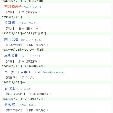
1930年9月23日〜2015年5月10日
南部 樹未子
（なんぶ・きみこ）
【作家】 〔日本（東京都）〕
1933年9月23日〜
片岡 輝
（かたおか・ひかる）
【詩人】 〔日本（旧・中国）〕
1935年9月23日〜2022年12月17日
関口 安義
（せきぐち・やすよし）
【日本文学者】 〔日本（埼玉県）〕
1937年9月23日〜2012年11月2日
本所 次郎
（ほんしょ・じろう）
【作家】 〔日本（東京都）〕
1940年9月23日〜2017年8月26日
バーナード＝ポメランス
（Bernard Pomerance）
【劇作家】 〔アメリカ〕
1943年9月23日〜
石 寒太
（いし・かんた）
【俳人（俳句）】 〔日本（静岡県）〕
1943年9月23日〜2024年1月27日
是永 駿
（これなが・しゅん）
【中国文学者】 〔日本（福岡県）〕