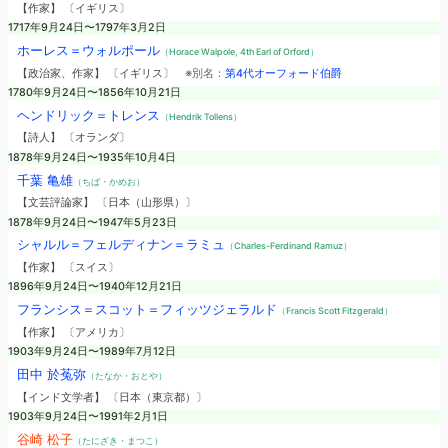
【作家】 〔イギリス〕
1717年9月24日〜1797年3月2日
ホーレス＝ウォルポール
（Horace Walpole, 4th Earl of Orford）
【政治家、作家】 〔イギリス〕
※別名：
第4代オーフォード伯爵
1780年9月24日〜1856年10月21日
ヘンドリック＝トレンス
（Hendrik Tollens）
【詩人】 〔オランダ〕
1878年9月24日〜1935年10月4日
千葉 亀雄
（ちば・かめお）
【文芸評論家】 〔日本（山形県）〕
1878年9月24日〜1947年5月23日
シャルル＝フェルディナン＝ラミュ
（Charles-Ferdinand Ramuz）
【作家】 〔スイス〕
1896年9月24日〜1940年12月21日
フランシス＝スコット＝フィッツジェラルド
（Francis Scott Fitzgerald）
【作家】 〔アメリカ〕
1903年9月24日〜1989年7月12日
田中 於菟弥
（たなか・おとや）
【インド文学者】 〔日本（東京都）〕
1903年9月24日〜1991年2月1日
谷崎 松子
（たにざき・まつこ）