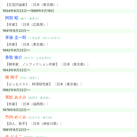
【文芸評論家】 〔日本（東京都）〕
1934年9月22日〜1989年5月19日
阿部 昭
（あべ・あきら）
【作家】 〔日本（広島県）〕
1941年9月22日〜
草薙 圭一郎
（くさなぎ・けいいちろう）
【作家】 〔日本（東京都）〕
1942年9月22日〜
香取 俊介
（かとり・しゅんすけ）
【脚本家、ノンフィクション作家】 〔日本（東京都）〕
1943年9月22日〜
檀 晴子
（だん・はるこ）
【エッセイスト、料理研究家】 〔日本（東京都）〕
1962年9月22日〜
尾鮭 あさみ
（おざけ・あさみ）
【作家】 〔日本（福岡県）〕
1979年9月22日〜
竹内 めぐみ
（たけうち・めぐみ）
【詩人、歌手】 〔日本（神奈川県）〕
1981年9月22日〜
歩 りえこ
（あゆみ・りえこ）