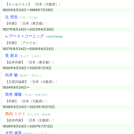
【エッセイスト】 〔日本（大阪府）〕
1925年9月24日〜1999年7月29日
辻 邦生
（つじ・くにお）
【作家】 〔日本（東京都）〕
1927年9月24日〜2023年6月30日
レアード＝コーニッグ
（Laird Koenig）
【作家】 〔アメリカ〕
1927年9月24日〜2005年6月25日
長 新太
（ちょう・しんた）
【絵本作家】 〔日本（東京都）〕
1930年9月24日〜2002年1月4日
向井 敏
（むかい・さとし）
【文芸評論家】 〔日本（大阪府）〕
1934年9月24日〜
筒井 康隆
（つつい・やすたか）
【作家】 〔日本（大阪府）〕
1938年9月24日〜2023年10月13日
西内 ミナミ
（にしうち・みなみ）
【絵本作家】 〔日本（京都府）〕
1939年9月24日〜2007年7月13日
太田 省吾
（おおた・しょうご）