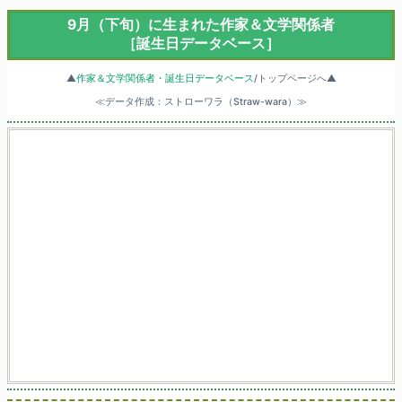
9月（下旬）に生まれた作家＆文学関係者
［誕生日データベース］
▲
作家＆文学関係者・誕生日データベース
/トップページへ▲
≪データ作成：ストローワラ（Straw-wara）≫