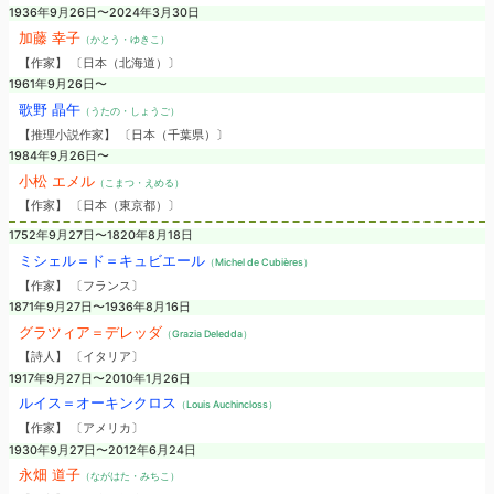
1936年9月26日〜2024年3月30日
加藤 幸子
（かとう・ゆきこ）
【作家】 〔日本（北海道）〕
1961年9月26日〜
歌野 晶午
（うたの・しょうご）
【推理小説作家】 〔日本（千葉県）〕
1984年9月26日〜
小松 エメル
（こまつ・えめる）
【作家】 〔日本（東京都）〕
1752年9月27日〜1820年8月18日
ミシェル＝ド＝キュビエール
（Michel de Cubières）
【作家】 〔フランス〕
1871年9月27日〜1936年8月16日
グラツィア＝デレッダ
（Grazia Deledda）
【詩人】 〔イタリア〕
1917年9月27日〜2010年1月26日
ルイス＝オーキンクロス
（Louis Auchincloss）
【作家】 〔アメリカ〕
1930年9月27日〜2012年6月24日
永畑 道子
（ながはた・みちこ）