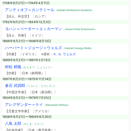
1708年9月21日〜1744年4月11日
アンティオフ＝カンテミール
（Antiokh Dmitrievich Kantemir）
【詩人、外交官】 〔ロシア〕
1792年9月21日〜1854年12月3日
ヨハン＝ペーター＝エッカーマン
（Johann Peter Eckermann）
【詩人、作家】 〔ドイツ〕
1866年9月21日〜1946年8月13日
ハーバート＝ジョージ＝ウェルズ
（Herbert George Wells）
【作家】 〔イギリス〕
※通称：
Ｈ. Ｇ. ウェルズ
1889年9月21日〜1961年2月13日
村松 梢風
（むらまつ・しょうふう）
【作家】 〔日本（静岡県）〕
1897年9月21日〜1975年11月14日
倉石 武四郎
（くらいし・たけしろう）
【中国文学者】 〔日本（新潟県）〕
1904年9月21日〜1979年7月25日
アレグザンダー＝ケイ
（Alexander Hill Key）
【児童文学作家】 〔アメリカ〕
1908年9月21日〜1994年6月30日
八島 太郎
（やしま・たろう）
【絵本作家】 〔日本（鹿児島県）〕