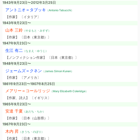
1943年9月23日〜2012年3月25日
アントニオ＝タブッキ
（Antonio Tabucchi）
【作家】 〔イタリア〕
1943年9月23日〜
山本 三鈴
（やまもと・みすず）
【作家】 〔日本（東京都）〕
1947年9月23日〜
生江 有二
（なまえ・ゆうじ）
【ノンフィクション作家】 〔日本（東京都）〕
1948年9月23日〜
ジェームズ＝クネン
（James Simon Kunen）
【作家】 〔アメリカ〕
1861年9月23日〜1907年8月25日
メアリー＝コールリッジ
（Mary Elizabeth Coleridge）
【作家、詩人】 〔イギリス〕
1965年9月23日〜
安達 千夏
（あだち・ちか）
【作家】 〔日本（山形県）〕
1967年9月23日〜
木内 昇
（きうち・のぼり）
【作家】 〔日本（東京都）〕