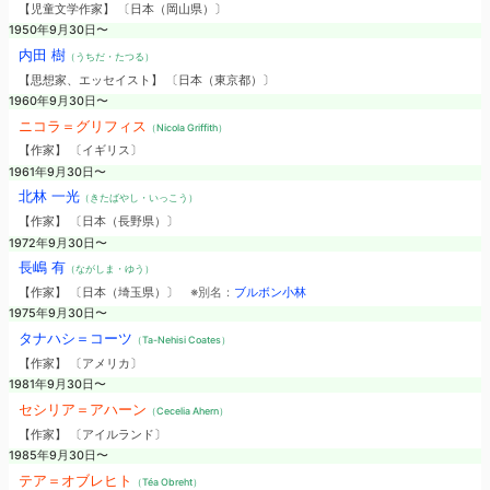
【児童文学作家】 〔日本（岡山県）〕
1950年9月30日〜
内田 樹
（うちだ・たつる）
【思想家、エッセイスト】 〔日本（東京都）〕
1960年9月30日〜
ニコラ＝グリフィス
（Nicola Griffith）
【作家】 〔イギリス〕
1961年9月30日〜
北林 一光
（きたばやし・いっこう）
【作家】 〔日本（長野県）〕
1972年9月30日〜
長嶋 有
（ながしま・ゆう）
【作家】 〔日本（埼玉県）〕
※別名：
ブルボン小林
1975年9月30日〜
タナハシ＝コーツ
（Ta-Nehisi Coates）
【作家】 〔アメリカ〕
1981年9月30日〜
セシリア＝アハーン
（Cecelia Ahern）
【作家】 〔アイルランド〕
1985年9月30日〜
テア＝オブレヒト
（Téa Obreht）