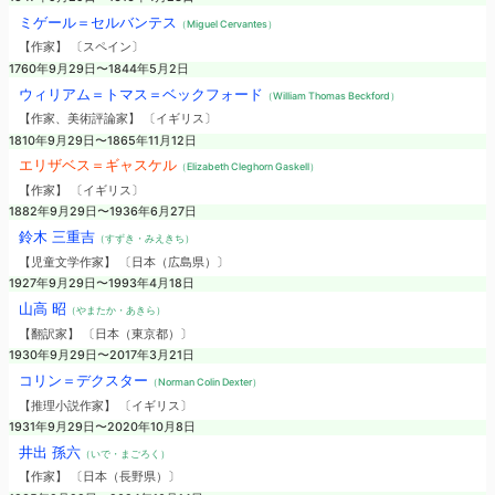
ミゲール＝セルバンテス
（Miguel Cervantes）
【作家】 〔スペイン〕
1760年9月29日〜1844年5月2日
ウィリアム＝トマス＝ベックフォード
（William Thomas Beckford）
【作家、美術評論家】 〔イギリス〕
1810年9月29日〜1865年11月12日
エリザベス＝ギャスケル
（Elizabeth Cleghorn Gaskell）
【作家】 〔イギリス〕
1882年9月29日〜1936年6月27日
鈴木 三重吉
（すずき・みえきち）
【児童文学作家】 〔日本（広島県）〕
1927年9月29日〜1993年4月18日
山高 昭
（やまたか・あきら）
【翻訳家】 〔日本（東京都）〕
1930年9月29日〜2017年3月21日
コリン＝デクスター
（Norman Colin Dexter）
【推理小説作家】 〔イギリス〕
1931年9月29日〜2020年10月8日
井出 孫六
（いで・まごろく）
【作家】 〔日本（長野県）〕