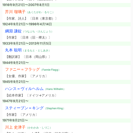
1916年9月21日〜2007年8月1日
芥川 瑠璃子
（あくたがわ・るりこ）
【作家、詩人】 〔日本（東京都）〕
1924年9月21日〜1996年4月14日
綱淵 謙錠
（つなぶち・けんじょう）
【作家】 〔日本（旧・樺太）〕
1933年9月21日〜2013年11月5日
丸本 聡明
（まるもと・としあき）
【翻訳家】 〔日本（岡山県）〕
1944年9月21日〜
ファニー＝フラッグ
（Fannie Flagg）
【女優、作家】 〔アメリカ〕
1945年9月21日〜
ハンス＝ヴィルヘルム
（Hans Wilhelm）
【絵本作家】 〔ドイツ→アメリカ〕
1947年9月21日〜
スティーブン＝キング
（Stephen King）
【作家】 〔アメリカ〕
1971年9月21日〜
川上 史津子
（かわかみ・しづこ）