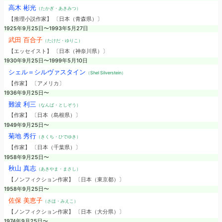
高木 彬光
（たかぎ・あきみつ）
【推理小説作家】 〔日本（青森県）〕
1925年9月25日〜1993年5月27日
武田 百合子
（たけだ・ゆりこ）
【エッセイスト】 〔日本（神奈川県）〕
1930年9月25日〜1999年5月10日
シェル＝シルヴァスタイン
（Shel Silverstein）
【作家】 〔アメリカ〕
1936年9月25日〜
難波 利三
（なんば・としぞう）
【作家】 〔日本（島根県）〕
1949年9月25日〜
菊地 秀行
（きくち・ひでゆき）
【作家】 〔日本（千葉県）〕
1958年9月25日〜
秋山 真志
（あきやま・まさし）
【ノンフィクション作家】 〔日本（東京都）〕
1958年9月25日〜
佐保 美恵子
（さほ・みえこ）
【ノンフィクション作家】 〔日本（大分県）〕
1974年9月25日〜