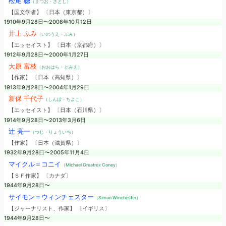
松尾 聰
（まつお・さとし）
【国文学者】 〔日本（東京都）〕
1910年9月28日〜2008年10月12日
井上 ふみ
（いのうえ・ふみ）
【エッセイスト】 〔日本（京都府）〕
1912年9月28日〜2000年1月27日
大原 富枝
（おおはら・とみえ）
【作家】 〔日本（高知県）〕
1913年9月28日〜2004年1月29日
新保 千代子
（しんぼ・ちよこ）
【エッセイスト】 〔日本（石川県）〕
1914年9月28日〜2013年3月6日
辻 亮一
（つじ・りょういち）
【作家】 〔日本（滋賀県）〕
1932年9月28日〜2005年11月4日
マイクル＝コニイ
（Michael Greatrex Coney）
【ＳＦ作家】 〔カナダ〕
1944年9月28日〜
サイモン＝ウィンチェスター
（Simon Winchester）
【ジャーナリスト、作家】 〔イギリス〕
1944年9月28日〜