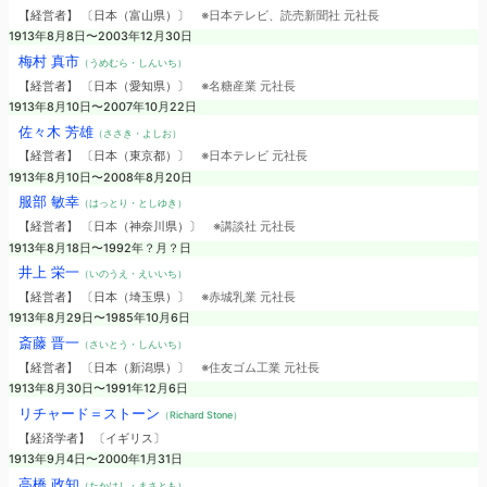
【経営者】 〔日本（富山県）〕
※日本テレビ、読売新聞社 元社長
1913年8月8日〜2003年12月30日
梅村 真市
（うめむら・しんいち）
【経営者】 〔日本（愛知県）〕
※名糖産業 元社長
1913年8月10日〜2007年10月22日
佐々木 芳雄
（ささき・よしお）
【経営者】 〔日本（東京都）〕
※日本テレビ 元社長
1913年8月10日〜2008年8月20日
服部 敏幸
（はっとり・としゆき）
【経営者】 〔日本（神奈川県）〕
※講談社 元社長
1913年8月18日〜1992年？月？日
井上 栄一
（いのうえ・えいいち）
【経営者】 〔日本（埼玉県）〕
※赤城乳業 元社長
1913年8月29日〜1985年10月6日
斎藤 晋一
（さいとう・しんいち）
【経営者】 〔日本（新潟県）〕
※住友ゴム工業 元社長
1913年8月30日〜1991年12月6日
リチャード＝ストーン
（Richard Stone）
【経済学者】 〔イギリス〕
1913年9月4日〜2000年1月31日
高橋 政知
（たかはし・まさとも）