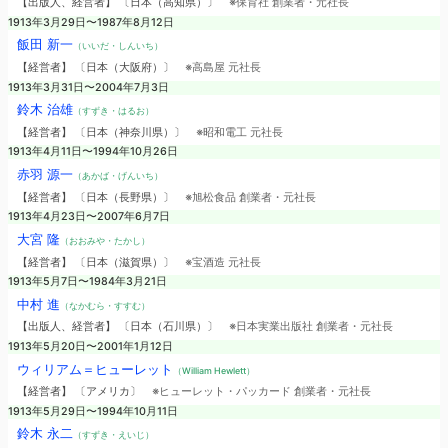
【出版人、経営者】 〔日本（高知県）〕
※保育社 創業者・元社長
1913年3月29日〜1987年8月12日
飯田 新一
（いいだ・しんいち）
【経営者】 〔日本（大阪府）〕
※高島屋 元社長
1913年3月31日〜2004年7月3日
鈴木 治雄
（すずき・はるお）
【経営者】 〔日本（神奈川県）〕
※昭和電工 元社長
1913年4月11日〜1994年10月26日
赤羽 源一
（あかば・げんいち）
【経営者】 〔日本（長野県）〕
※旭松食品 創業者・元社長
1913年4月23日〜2007年6月7日
大宮 隆
（おおみや・たかし）
【経営者】 〔日本（滋賀県）〕
※宝酒造 元社長
1913年5月7日〜1984年3月21日
中村 進
（なかむら・すすむ）
【出版人、経営者】 〔日本（石川県）〕
※日本実業出版社 創業者・元社長
1913年5月20日〜2001年1月12日
ウィリアム＝ヒューレット
（William Hewlett）
【経営者】 〔アメリカ〕
※ヒューレット・パッカード 創業者・元社長
1913年5月29日〜1994年10月11日
鈴木 永二
（すずき・えいじ）