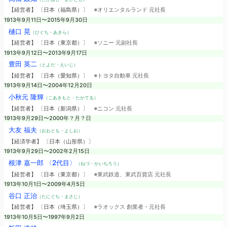
【経営者】 〔日本（福島県）〕
※オリエンタルランド 元社長
1913年9月11日〜2015年9月30日
樋口 晃
（ひぐち・あきら）
【経営者】 〔日本（東京都）〕
※ソニー 元副社長
1913年9月12日〜2013年9月17日
豊田 英二
（とよだ・えいじ）
【経営者】 〔日本（愛知県）〕
※トヨタ自動車 元社長
1913年9月14日〜2004年12月20日
小秋元 隆輝
（こあきもと・たかてる）
【経営者】 〔日本（新潟県）〕
※ニコン 元社長
1913年9月29日〜2000年？月？日
大友 福夫
（おおとも・よしお）
【経済学者】 〔日本（山形県）〕
1913年9月29日〜2002年2月15日
根津 嘉一郎 〈2代目〉
（ねづ・かいちろう）
【経営者】 〔日本（東京都）〕
※東武鉄道、東武百貨店 元社長
1913年10月1日〜2009年4月5日
谷口 正治
（たにぐち・まさじ）
【経営者】 〔日本（埼玉県）〕
※ラオックス 創業者・元社長
1913年10月5日〜1997年9月2日