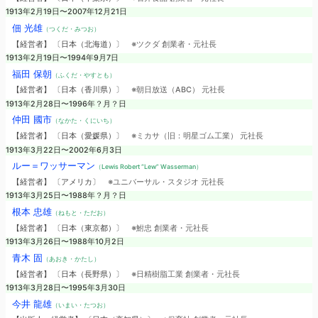
1913年2月19日〜2007年12月21日
佃 光雄
（つくだ・みつお）
【経営者】 〔日本（北海道）〕
※ツクダ 創業者・元社長
1913年2月19日〜1994年9月7日
福田 保朝
（ふくだ・やすとも）
【経営者】 〔日本（香川県）〕
※朝日放送（ABC） 元社長
1913年2月28日〜1996年？月？日
仲田 國市
（なかた・くにいち）
【経営者】 〔日本（愛媛県）〕
※ミカサ（旧：明星ゴム工業） 元社長
1913年3月22日〜2002年6月3日
ルー＝ワッサーマン
（Lewis Robert “Lew” Wasserman）
【経営者】 〔アメリカ〕
※ユニバーサル・スタジオ 元社長
1913年3月25日〜1988年？月？日
根本 忠雄
（ねもと・ただお）
【経営者】 〔日本（東京都）〕
※鮒忠 創業者・元社長
1913年3月26日〜1988年10月2日
青木 固
（あおき・かたし）
【経営者】 〔日本（長野県）〕
※日精樹脂工業 創業者・元社長
1913年3月28日〜1995年3月30日
今井 龍雄
（いまい・たつお）