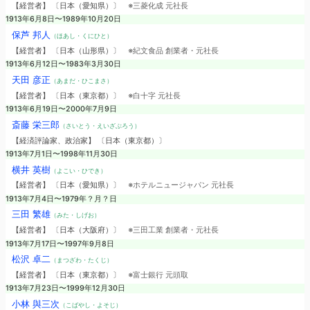
【経営者】 〔日本（愛知県）〕
※三菱化成 元社長
1913年6月8日〜1989年10月20日
保芦 邦人
（ほあし・くにひと）
【経営者】 〔日本（山形県）〕
※紀文食品 創業者・元社長
1913年6月12日〜1983年3月30日
天田 彦正
（あまだ・ひこまさ）
【経営者】 〔日本（東京都）〕
※白十字 元社長
1913年6月19日〜2000年7月9日
斎藤 栄三郎
（さいとう・えいざぶろう）
【経済評論家、政治家】 〔日本（東京都）〕
1913年7月1日〜1998年11月30日
横井 英樹
（よこい・ひでき）
【経営者】 〔日本（愛知県）〕
※ホテルニュージャパン 元社長
1913年7月4日〜1979年？月？日
三田 繁雄
（みた・しげお）
【経営者】 〔日本（大阪府）〕
※三田工業 創業者・元社長
1913年7月17日〜1997年9月8日
松沢 卓二
（まつざわ・たくじ）
【経営者】 〔日本（東京都）〕
※富士銀行 元頭取
1913年7月23日〜1999年12月30日
小林 與三次
（こばやし・よそじ）