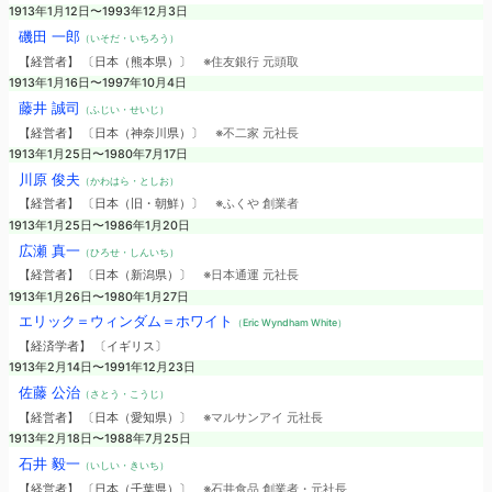
1913年1月12日〜1993年12月3日
磯田 一郎
（いそだ・いちろう）
【経営者】 〔日本（熊本県）〕
※住友銀行 元頭取
1913年1月16日〜1997年10月4日
藤井 誠司
（ふじい・せいじ）
【経営者】 〔日本（神奈川県）〕
※不二家 元社長
1913年1月25日〜1980年7月17日
川原 俊夫
（かわはら・としお）
【経営者】 〔日本（旧・朝鮮）〕
※ふくや 創業者
1913年1月25日〜1986年1月20日
広瀬 真一
（ひろせ・しんいち）
【経営者】 〔日本（新潟県）〕
※日本通運 元社長
1913年1月26日〜1980年1月27日
エリック＝ウィンダム＝ホワイト
（Eric Wyndham White）
【経済学者】 〔イギリス〕
1913年2月14日〜1991年12月23日
佐藤 公治
（さとう・こうじ）
【経営者】 〔日本（愛知県）〕
※マルサンアイ 元社長
1913年2月18日〜1988年7月25日
石井 毅一
（いしい・きいち）
【経営者】 〔日本（千葉県）〕
※石井食品 創業者・元社長