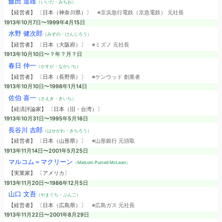
飯田 道雄
（いいだ・みちお）
【経営者】 〔日本（神奈川県）〕
※京浜急行電鉄（京急電鉄） 元社長
1913年10月7日〜1999年4月15日
水野 健次郎
（みずの・けんじろう）
【経営者】 〔日本（大阪府）〕
※ミズノ 元社長
1913年10月10日〜？年？月？日
春日 仲一
（かすが・なかいち）
【経営者】 〔日本（長野県）〕
※ケンウッド 創業者
1913年10月10日〜1998年1月14日
佐伯 喜一
（さえき・きいち）
【経済評論家】 〔日本（旧・台湾）〕
1913年10月31日〜1995年5月16日
長谷川 吉郎
（はせがわ・きちろう）
【経営者】 〔日本（山形県）〕
※山形銀行 元頭取
1913年11月14日〜2001年5月25日
マルコム＝マクリーン
（Malcom Purcell McLean）
【実業家】 〔アメリカ〕
1913年11月20日〜1986年12月5日
山口 文吾
（やまぐち・ぶんご）
【経営者】 〔日本（広島県）〕
※広島ガス 元社長
1913年11月22日〜2001年8月29日