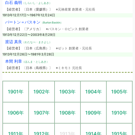
白石 義明
（しらいし・よしあき）
【経営者】 〔日本（愛媛県）〕
※元禄産業 創業者・元社長
1913年12月17日〜1967年12月24日
バートン＝バスキン
（Burton Baskin）
【経営者】 〔アメリカ〕
※バスキン・ロビンス 創業者
1913年12月22日〜2003年8月29日
渡辺 真良
（わたなべ・まさよし）
【経営者】 〔日本（広島県）〕
※ゼット 創業者・元社長
1913年12月26日〜1981年3月28日
本間 利章
（ほんま・としあき）
【経営者】 〔日本（島根県）〕
※ミキモト 元社長
1901年
1902年
1903年
1904年
1905年
1906年
1907年
1908年
1909年
1910年
1911年
1912年
1913年
1914年
1915年