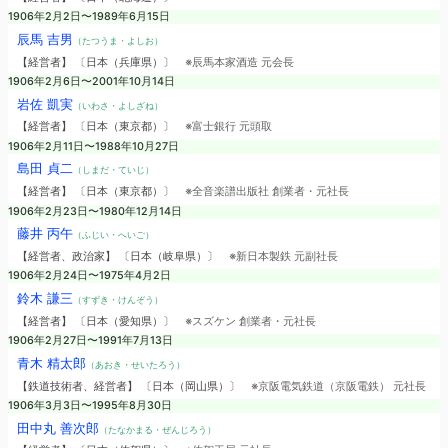
1906年2月2日〜1989年6月15日
辰馬 吉男
（たつうま・よしお）
【経営者】 〔日本（兵庫県）〕
※辰馬本家酒造 元会長
1906年2月6日〜2001年10月14日
岩佐 凱実
（いわさ・よしざね）
【経営者】 〔日本（東京都）〕
※富士銀行 元頭取
1906年2月11日〜1988年10月27日
島田 貞二
（しまだ・ていじ）
【経営者】 〔日本（東京都）〕
※全音楽譜出版社 創業者・元社長
1906年2月23日〜1980年12月14日
藤井 丙午
（ふじい・へいご）
【経営者、政治家】 〔日本（岐阜県）〕
※新日本製鉄 元副社長
1906年2月24日〜1975年4月2日
鈴木 謙三
（すずき・けんぞう）
【経営者】 〔日本（愛知県）〕
※スズケン 創業者・元社長
1906年2月27日〜1991年7月13日
青木 精太郎
（あおき・せいたろう）
【鉄道技術者、経営者】 〔日本（岡山県）〕
※京阪電気鉄道（京阪電鉄） 元社長
1906年3月3日〜1995年8月30日
田中丸 善次郎
（たなかまる・ぜんじろう）