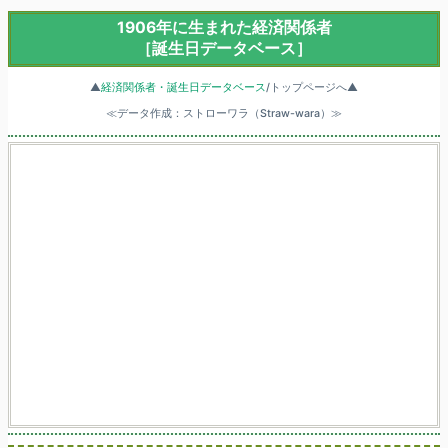
1906年に生まれた経済関係者
［誕生日データベース］
▲
経済関係者・誕生日データベース
/トップページへ▲
≪データ作成：ストローワラ（Straw-wara）≫