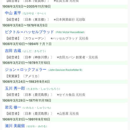
【経営者】 〔日本（佐賀県）〕
※佐賀玉屋 元社長
1906年3月5日〜2005年11月19日
中山 素平
（なかやま・そへい）
【経営者】 〔日本（東京都）〕
※日本興業銀行 元頭取
1906年3月8日〜1978年8月5日
ビクトル＝ハッセルブラッド
（Fritz Victor Hasselblad）
【経営者】 〔スウェーデン〕
※ハッセルブラッド 元社長
1906年3月10日〜1994年？月？日
吉田 吉蔵
（よしだ・きちぞう）
【経営者】 〔日本（神奈川県）〕
※吉田カバン 創業者・元社長
1906年3月21日〜1978年7月10日
ジョン＝ロックフェラー
（John Davison Rockefeller III）
【実業家】 〔アメリカ〕
1906年3月24日〜1983年9月4日
玉川 秀一郎
（たまがわ・しゅういちろう）
【経営者】 〔日本（鹿児島県）〕
※セイカ食品 元社長
1906年3月29日〜1971年11月19日
岩元 修一
（いわもと・しゅういち）
【経営者】 〔日本（鹿児島県）〕
※山形屋 元社長
1906年3月31日〜1991年9月10日
瀬川 美能留
（せがわ・みのる）