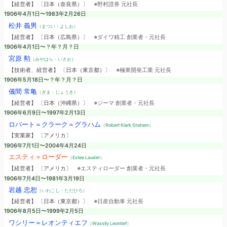
【経営者】 〔日本（奈良県）〕
※野村證券 元社長
1906年4月1日〜1983年2月26日
松井 義男
（まつい・よしお）
【経営者】 〔日本（広島県）〕
※ダイワ精工 創業者・元社長
1906年4月1日〜？年？月？日
宮原 勲
（みやはら・いさお）
【技術者、経営者】 〔日本（東京都）〕
※極東開発工業 元社長
1906年5月18日〜？年？月？日
儀間 常亀
（ぎま・じょうき）
【経営者】 〔日本（沖縄県）〕
※ジーマ 創業者・元社長
1906年6月9日〜1997年2月13日
ロバート＝クラーク＝グラハム
（Robert Klark Graham）
【実業家】 〔アメリカ〕
1906年7月1日〜2004年4月24日
エスティ＝ローダー
（Estee Lauder）
【経営者】 〔アメリカ〕
※エスティローダー 創業者・元社長
1906年7月4日〜1981年3月19日
岩越 忠恕
（いわこし・ただひろ）
【経営者】 〔日本（東京都）〕
※日産自動車 元社長
1906年8月5日〜1999年2月5日
ワシリー＝レオンティエフ
（Wassily Leontief）