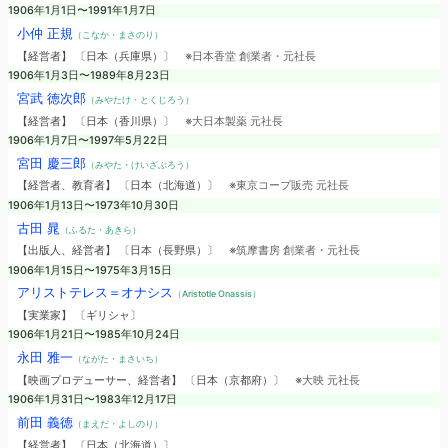
1906年1月1日〜1991年1月7日
小仲 正規
（こなか・まさのり）
【経営者】 〔日本（兵庫県）〕
※日本香堂 創業者・元社長
1906年1月3日〜1989年8月23日
宮武 徳次郎
（みやたけ・とくじろう）
【経営者】 〔日本（香川県）〕
※大日本製薬 元社長
1906年1月7日〜1997年5月22日
宮田 慶三郎
（みやた・けいざぶろう）
【経営者、教育者】 〔日本（北海道）〕
※東京コープ販売 元社長
1906年1月13日〜1973年10月30日
古田 晁
（ふるた・あきら）
【出版人、経営者】 〔日本（長野県）〕
※筑摩書房 創業者・元社長
1906年1月15日〜1975年3月15日
アリストテレス＝オナシス
（Aristotle Onassis）
【実業家】 〔ギリシャ〕
1906年1月21日〜1985年10月24日
永田 雅一
（ながた・まさいち）
【映画プロデューサー、経営者】 〔日本（京都府）〕
※大映 元社長
1906年1月31日〜1983年12月17日
前田 義徳
（まえだ・よしのり）
【経営者】 〔日本（北海道）〕