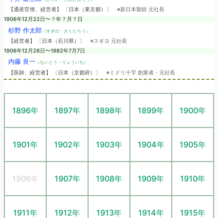
【通産官僚、経営者】 〔日本（東京都）〕
※新日本製鉄 元社長
1906年12月22日〜？年？月？日
杉野 作太郎
（すぎの・さくたろう）
【経営者】 〔日本（石川県）〕
※スギヨ 元社長
1906年12月26日〜1982年7月7日
内藤 良一
（ないとう・りょういち）
【医師、経営者】 〔日本（京都府）〕
※ミドリ十字 創業者・元社長
1896年
1897年
1898年
1899年
1900年
1901年
1902年
1903年
1904年
1905年
1906年
1907年
1908年
1909年
1910年
1911年
1912年
1913年
1914年
1915年