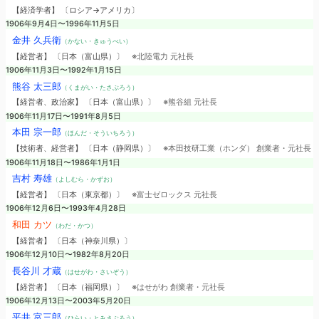
【経済学者】 〔ロシア→アメリカ〕
1906年9月4日〜1996年11月5日
金井 久兵衛
（かない・きゅうべい）
【経営者】 〔日本（富山県）〕
※北陸電力 元社長
1906年11月3日〜1992年1月15日
熊谷 太三郎
（くまがい・たさぶろう）
【経営者、政治家】 〔日本（富山県）〕
※熊谷組 元社長
1906年11月17日〜1991年8月5日
本田 宗一郎
（ほんだ・そういちろう）
【技術者、経営者】 〔日本（静岡県）〕
※本田技研工業（ホンダ） 創業者・元社長
1906年11月18日〜1986年1月1日
吉村 寿雄
（よしむら・かずお）
【経営者】 〔日本（東京都）〕
※富士ゼロックス 元社長
1906年12月6日〜1993年4月28日
和田 カツ
（わだ・かつ）
【経営者】 〔日本（神奈川県）〕
1906年12月10日〜1982年8月20日
長谷川 才蔵
（はせがわ・さいぞう）
【経営者】 〔日本（福岡県）〕
※はせがわ 創業者・元社長
1906年12月13日〜2003年5月20日
平井 富三郎
（ひらい・とみさぶろう）