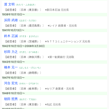
渡 文明
（わたり・ふみあき）
【経営者】 〔日本（東京都）〕
※新日本石油 元社長
1938年10月13日〜
浜田 武雄
（はまだ・たけお）
【経営者】 〔日本（鹿児島県）〕
※レイク 創業者・元社長
1941年10月13日〜
鈴木 正誠
（すずき・まさのぶ）
【経営者】 〔日本（茨城県）〕
※ＮＴＴコミュニケーションズ 元社長
1942年10月13日〜2008年3月30日
杉田 力之
（すぎた・かつゆき）
【経営者】 〔日本（神奈川県）〕
※第一勧業銀行 元頭取
1943年10月13日〜
橋本 元一
（はしもと・げんいち）
【経営者】 〔日本（静岡県）〕
1947年10月13日〜
河合 宏光
（かわい・ひろみつ）
【経営者】 〔日本（岐阜県）〕
※セリア 創業者・元社長
1948年10月13日〜
朝田 照男
（あさだ・てるお）
【経営者】 〔日本（東京都）〕
※丸紅 元社長