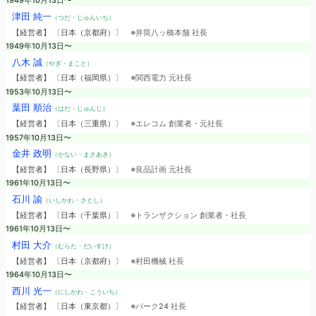
1949年10月13日〜
津田 純一
（つだ・じゅんいち）
【経営者】 〔日本（京都府）〕
※井筒八ッ橋本舗 社長
1949年10月13日〜
八木 誠
（やぎ・まこと）
【経営者】 〔日本（福岡県）〕
※関西電力 元社長
1953年10月13日〜
葉田 順治
（はだ・じゅんじ）
【経営者】 〔日本（三重県）〕
※エレコム 創業者・元社長
1957年10月13日〜
金井 政明
（かない・まさあき）
【経営者】 〔日本（長野県）〕
※良品計画 元社長
1961年10月13日〜
石川 諭
（いしかわ・さとし）
【経営者】 〔日本（千葉県）〕
※トランザクション 創業者・社長
1961年10月13日〜
村田 大介
（むらた・だいすけ）
【経営者】 〔日本（京都府）〕
※村田機械 社長
1964年10月13日〜
西川 光一
（にしかわ・こういち）
【経営者】 〔日本（東京都）〕
※パーク24 社長