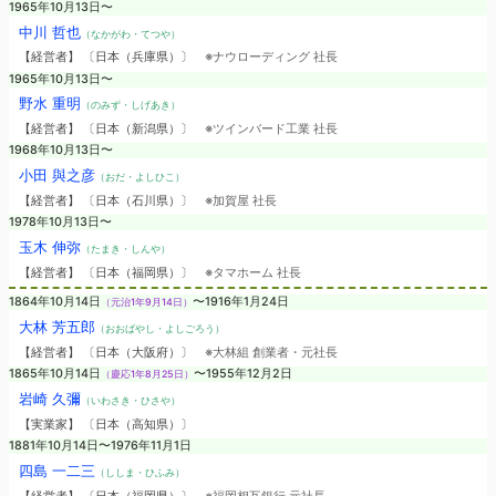
1965年10月13日〜
中川 哲也
（なかがわ・てつや）
【経営者】 〔日本（兵庫県）〕
※ナウローディング 社長
1965年10月13日〜
野水 重明
（のみず・しげあき）
【経営者】 〔日本（新潟県）〕
※ツインバード工業 社長
1968年10月13日〜
小田 與之彦
（おだ・よしひこ）
【経営者】 〔日本（石川県）〕
※加賀屋 社長
1978年10月13日〜
玉木 伸弥
（たまき・しんや）
【経営者】 〔日本（福岡県）〕
※タマホーム 社長
1864年10月14日
〜1916年1月24日
（元治1年9月14日）
大林 芳五郎
（おおばやし・よしごろう）
【経営者】 〔日本（大阪府）〕
※大林組 創業者・元社長
1865年10月14日
〜1955年12月2日
（慶応1年8月25日）
岩崎 久彌
（いわさき・ひさや）
【実業家】 〔日本（高知県）〕
1881年10月14日〜1976年11月1日
四島 一二三
（ししま・ひふみ）