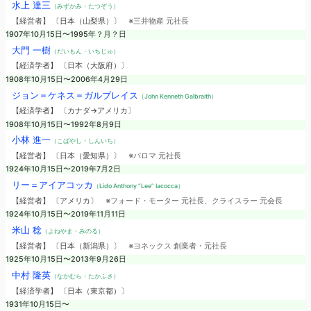
水上 達三
（みずかみ・たつぞう）
【経営者】 〔日本（山梨県）〕
※三井物産 元社長
1907年10月15日〜1995年？月？日
大門 一樹
（だいもん・いちじゅ）
【経済学者】 〔日本（大阪府）〕
1908年10月15日〜2006年4月29日
ジョン＝ケネス＝ガルブレイス
（John Kenneth Galbraith）
【経済学者】 〔カナダ→アメリカ〕
1908年10月15日〜1992年8月9日
小林 進一
（こばやし・しんいち）
【経営者】 〔日本（愛知県）〕
※パロマ 元社長
1924年10月15日〜2019年7月2日
リー＝アイアコッカ
（Lido Anthony “Lee” Iacocca）
【経営者】 〔アメリカ〕
※フォード・モーター 元社長、クライスラー 元会長
1924年10月15日〜2019年11月11日
米山 稔
（よねやま・みのる）
【経営者】 〔日本（新潟県）〕
※ヨネックス 創業者・元社長
1925年10月15日〜2013年9月26日
中村 隆英
（なかむら・たかふさ）
【経済学者】 〔日本（東京都）〕
1931年10月15日〜