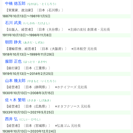
中橋 徳五郎
（なかはし・とくじろう）
【実業家、政治家】 〔日本（石川県）〕
1887年10月13日〜1961年1月5日
石川 武美
（いしかわ・たけよし）
【出版人、経営者】 〔日本（大分県）〕
※主婦の友社 創業者・元社長
1911年10月13日〜1996年11月8日
朝田 静夫
（あさだ・しずお）
【運輸官僚、経営者】 〔日本（大阪府）〕
※日本航空 元社長
1918年10月13日〜1999年11月29日
服部 正也
（はっとり・まさや）
【銀行家】 〔日本（三重県）〕
1919年10月13日〜2014年2月25日
山本 幾太郎
（やまもと・いくたろう）
【経営者】 〔日本（静岡県）〕
※ホテイフーズ 元社長
1930年10月13日〜2008年3月15日
佐々木 繁明
（ささき・しげあき）
【経営者】 〔日本（広島県）〕
※オタフクソース 元社長
1933年10月13日〜2021年5月25日
西井 弘
（にしい・ひろし）
【経営者】 〔日本（宮城県）〕
※弘進ゴム 元社長
1936年10月13日〜2020年12月24日