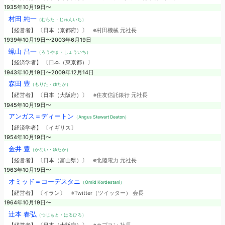
1935年10月19日〜
村田 純一
（むらた・じゅんいち）
【経営者】 〔日本（京都府）〕
※村田機械 元社長
1939年10月19日〜2003年6月19日
蝋山 昌一
（ろうやま・しょういち）
【経済学者】 〔日本（東京都）〕
1943年10月19日〜2009年12月14日
森田 豊
（もりた・ゆたか）
【経営者】 〔日本（大阪府）〕
※住友信託銀行 元社長
1945年10月19日〜
アンガス＝ディートン
（Angus Stewart Deaton）
【経済学者】 〔イギリス〕
1954年10月19日〜
金井 豊
（かない・ゆたか）
【経営者】 〔日本（富山県）〕
※北陸電力 元社長
1963年10月19日〜
オミッド＝コーデスタニ
（Omid Kordestani）
【経営者】 〔イラン〕
※Twitter（ツイッター） 会長
1964年10月19日〜
辻本 春弘
（つじもと・はるひろ）