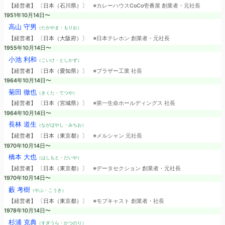
【経営者】 〔日本（石川県）〕
※カレーハウスCoCo壱番屋 創業者・元社長
1951年10月14日〜
高山 守男
（たかやま・もりお）
【経営者】 〔日本（大阪府）〕
※日本テレホン 創業者・元社長
1955年10月14日〜
小池 利和
（こいけ・としかず）
【経営者】 〔日本（愛知県）〕
※ブラザー工業 社長
1964年10月14日〜
菊田 徹也
（きくた・てつや）
【経営者】 〔日本（宮城県）〕
※第一生命ホールディングス 社長
1964年10月14日〜
長林 道生
（ながばやし・みちお）
【経営者】 〔日本（東京都）〕
※メルシャン 元社長
1970年10月14日〜
橋本 大也
（はしもと・だいや）
【経営者】 〔日本（東京都）〕
※データセクション 創業者・元社長
1970年10月14日〜
藪 考樹
（やぶ・こうき）
【経営者】 〔日本（東京都）〕
※モブキャスト 創業者・社長
1978年10月14日〜
杉浦 克典
（すぎうら・かつのり）