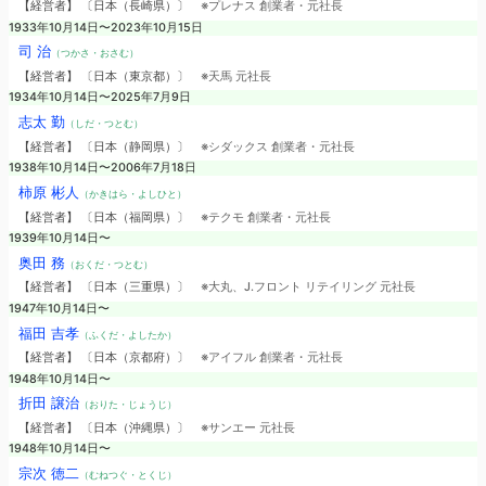
【経営者】 〔日本（長崎県）〕
※プレナス 創業者・元社長
1933年10月14日〜2023年10月15日
司 治
（つかさ・おさむ）
【経営者】 〔日本（東京都）〕
※天馬 元社長
1934年10月14日〜2025年7月9日
志太 勤
（しだ・つとむ）
【経営者】 〔日本（静岡県）〕
※シダックス 創業者・元社長
1938年10月14日〜2006年7月18日
柿原 彬人
（かきはら・よしひと）
【経営者】 〔日本（福岡県）〕
※テクモ 創業者・元社長
1939年10月14日〜
奥田 務
（おくだ・つとむ）
【経営者】 〔日本（三重県）〕
※大丸、J.フロント リテイリング 元社長
1947年10月14日〜
福田 吉孝
（ふくだ・よしたか）
【経営者】 〔日本（京都府）〕
※アイフル 創業者・元社長
1948年10月14日〜
折田 譲治
（おりた・じょうじ）
【経営者】 〔日本（沖縄県）〕
※サンエー 元社長
1948年10月14日〜
宗次 徳二
（むねつぐ・とくじ）