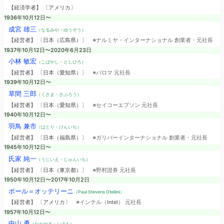
【経済学者】 〔アメリカ〕
1936年10月12日〜
成宮 雄三
（なるみや・ゆうぞう）
【経営者】 〔日本（広島県）〕
※ナルミヤ・インターナショナル 創業者・元社長
1937年10月12日〜2020年6月23日
小林 敏宏
（こばやし・としひろ）
【経営者】 〔日本（愛知県）〕
※パロマ 元社長
1939年10月12日〜
草間 三郎
（くさま・さぶろう）
【経営者】 〔日本（愛知県）〕
※セイコーエプソン 元社長
1940年10月12日〜
羽鳥 兼市
（はとり・けんいち）
【経営者】 〔日本（福島県）〕
※ガリバーインターナショナル 創業者・元社長
1945年10月12日〜
氏家 純一
（うじいえ・じゅんいち）
【経営者】 〔日本（東京都）〕
※野村證券 元社長
1950年10月12日〜2017年10月2日
ポール＝オッテリーニ
（Paul Stevens Otellini）
【経営者】 〔アメリカ〕
※インテル（Intel） 元社長
1957年10月12日〜
中山 勇
（なかやま・いさむ）