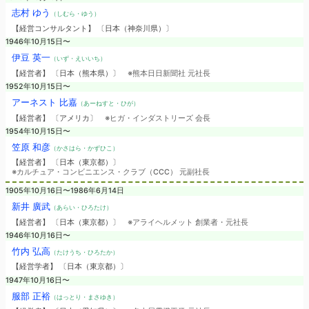
志村 ゆう
（しむら・ゆう）
【経営コンサルタント】 〔日本（神奈川県）〕
1946年10月15日〜
伊豆 英一
（いず・えいいち）
【経営者】 〔日本（熊本県）〕
※熊本日日新聞社 元社長
1952年10月15日〜
アーネスト 比嘉
（あーねすと・ひが）
【経営者】 〔アメリカ〕
※ヒガ・インダストリーズ 会長
1954年10月15日〜
笠原 和彦
（かさはら・かずひこ）
【経営者】 〔日本（東京都）〕
※カルチュア・コンビニエンス・クラブ（CCC） 元副社長
1905年10月16日〜1986年6月14日
新井 廣武
（あらい・ひろたけ）
【経営者】 〔日本（東京都）〕
※アライヘルメット 創業者・元社長
1946年10月16日〜
竹内 弘高
（たけうち・ひろたか）
【経営学者】 〔日本（東京都）〕
1947年10月16日〜
服部 正裕
（はっとり・まさゆき）