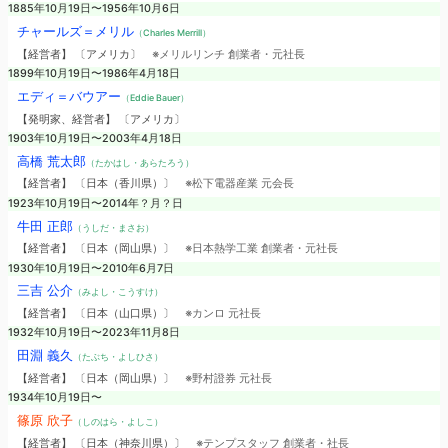
1885年10月19日〜1956年10月6日
チャールズ＝メリル
（Charles Merrill）
【経営者】 〔アメリカ〕
※メリルリンチ 創業者・元社長
1899年10月19日〜1986年4月18日
エディ＝バウアー
（Eddie Bauer）
【発明家、経営者】 〔アメリカ〕
1903年10月19日〜2003年4月18日
高橋 荒太郎
（たかはし・あらたろう）
【経営者】 〔日本（香川県）〕
※松下電器産業 元会長
1923年10月19日〜2014年？月？日
牛田 正郎
（うしだ・まさお）
【経営者】 〔日本（岡山県）〕
※日本熱学工業 創業者・元社長
1930年10月19日〜2010年6月7日
三吉 公介
（みよし・こうすけ）
【経営者】 〔日本（山口県）〕
※カンロ 元社長
1932年10月19日〜2023年11月8日
田淵 義久
（たぶち・よしひさ）
【経営者】 〔日本（岡山県）〕
※野村證券 元社長
1934年10月19日〜
篠原 欣子
（しのはら・よしこ）
【経営者】 〔日本（神奈川県）〕
※テンプスタッフ 創業者・社長