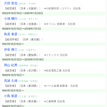
片田 哲也
（かただ・てつや）
【経営者】 〔日本（大阪府）〕
※小松製作所（コマツ） 元社長
1932年10月15日〜2001年1月20日
小池 聰行
（こいけ・そうこう）
【経営者】 〔日本（北海道）〕
※オリコン 創業者・元社長
1936年10月15日〜2019年7月1日
鳥居 泰彦
（とりい・やすひこ）
【経済学者】 〔日本（東京都）〕
1937年10月15日〜
伊奈 輝三
（いな・てるぞう）
【経営者】 〔日本（愛知県）〕
※イナックス 元社長
1940年10月15日〜2010年11月14日
岡山 紀男
（おかやま・のりお）
【経営者】 〔日本（石川県）〕
※住友電気工業 元社長
1940年10月15日〜
高波 久雄
（たかなみ・ひさお）
【経営者】 〔日本（新潟県）〕
※パール金属 創業者・元社長
1941年10月15日〜
小島 順彦
（こじま・よりひこ）
【経営者】 〔日本（東京都）〕
※三菱商事 元社長
1945年10月15日〜