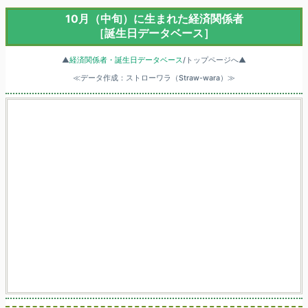
10月（中旬）に生まれた経済関係者
［誕生日データベース］
▲
経済関係者・誕生日データベース
/トップページへ▲
≪データ作成：ストローワラ（Straw-wara）≫