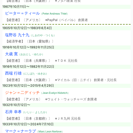
【経営者】 〔日本（大阪府）〕
※フタバ産業 社長
1967年10月11日〜
ピーター＝ティール
（Peter Andreas Thiel）
【経営者】 〔アメリカ〕
※PayPal（ペイパル） 創業者
1905年10月12日〜1983年6月4日
塩野谷 九十九
（しおのや・つくも）
【経済学者】 〔日本（愛知県）〕
1916年10月12日〜1992年11月25日
大歳 寛
（おおとし・ゆたか）
【経営者】 〔日本（兵庫県）〕
※ＴＤＫ 元社長
1916年10月12日〜1982年11月22日
西端 行雄
（にしばた・ゆきお）
【経営者】 〔日本（大阪府）〕
※マイカル（旧：ニチイ） 創業者・元社長
1923年10月12日〜2015年4月29日
ジャン＝二ディッチ
（Jean Evelyn Nidetch）
【経営者】 〔アメリカ〕
※ウェイト・ウォッチャーズ 創業者
1932年10月12日〜
石井 幸孝
（いしい・よしたか）
【経営者】 〔日本（京都府）〕
※ＪＲ九州 元社長
1933年10月12日〜2024年7月10日
マーク＝ナーラブ
（Marc Leon Nerlove）