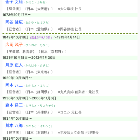
金子 文雄
（かねこ・ふみお）
【経営者】 〔日本（大阪府）〕
※大栄環境 社長
1973年10月17日〜
岡谷 健広
（おかや・たけひろ）
【経営者】 〔日本（愛知県）〕
※岡谷鋼機 社長
1849年10月18日
〜1919年1月14日
（嘉永2年9月3日）
広岡 浅子
（ひろおか・あさこ）
【実業家、教育者】 〔日本（京都府）〕
1921年10月18日〜2012年1月30日
川原 正人
（かわはら・まさと）
【経営者】 〔日本（東京都）〕
1929年10月18日〜
岡本 八二
（おかもと・はちじ）
【経営者】 〔日本（静岡県）〕
※丸八真綿 創業者・元社長
1930年10月18日〜2006年11月6日
森本 昌三
（もりもと・りょうぞう）
【経営者】 〔日本（兵庫県）〕
※コニシ 元社長
1934年10月18日〜
川本 八郎
（かわもと・はちろう）
【経営者】 〔日本（石川県）〕
※学校法人立命館 元理事長
1939年10月18日〜