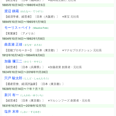
【経営者】 〔日本（福岡県）〕
※福岡相互銀行 元社長
1885年10月14日〜1980年4月5日
渡辺 銕蔵
（わたなべ・てつぞう）
【経済学者、経営者】 〔日本（大阪府）〕
※東宝 元社長
1894年10月14日〜1965年1月19日
モーリス＝ペイト
（Maurice Pate）
【実業家】 〔アメリカ〕
1904年10月14日〜1992年1月8日
曲直瀬 正雄
（まなせ・まさお）
【芸能プロモーター】 〔日本（東京都）〕
※マナセプロダクション 元社長
1912年10月14日〜1994年9月6日
加藤 彌三二
（かとう・やそじ）
【経営者】 〔日本（兵庫県）〕
※加藤産業 創業者・元社長
1924年10月14日〜2016年11月28日
宍戸 駿太郎
（ししど・しゅんたろう）
【通産官僚、経済評論家】 〔日本（東京都）〕
1928年10月14日〜？年？月？日
新川 有一
（しんかわ・ゆういち）
【経営者】 〔日本（東京都）〕
※マルシンフーズ 創業者・元社長
1931年10月14日〜2016年12月7日
塩井 末幸
（しおい・すえゆき）