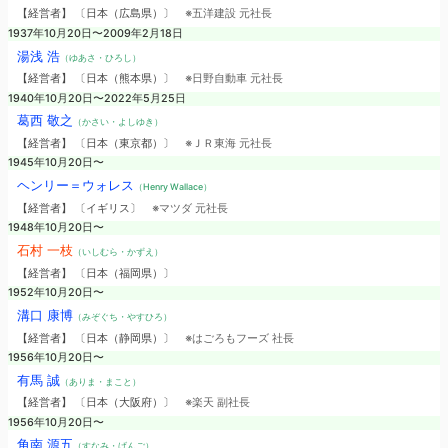
【経営者】 〔日本（広島県）〕
※五洋建設 元社長
1937年10月20日〜2009年2月18日
湯浅 浩
（ゆあさ・ひろし）
【経営者】 〔日本（熊本県）〕
※日野自動車 元社長
1940年10月20日〜2022年5月25日
葛西 敬之
（かさい・よしゆき）
【経営者】 〔日本（東京都）〕
※ＪＲ東海 元社長
1945年10月20日〜
ヘンリー＝ウォレス
（Henry Wallace）
【経営者】 〔イギリス〕
※マツダ 元社長
1948年10月20日〜
石村 一枝
（いしむら・かずえ）
【経営者】 〔日本（福岡県）〕
1952年10月20日〜
溝口 康博
（みぞぐち・やすひろ）
【経営者】 〔日本（静岡県）〕
※はごろもフーズ 社長
1956年10月20日〜
有馬 誠
（ありま・まこと）
【経営者】 〔日本（大阪府）〕
※楽天 副社長
1956年10月20日〜
角南 源五
（すなみ・げんご）