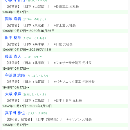
（おねだ・いくや）
【経営者】 〔日本（山梨県）〕
※鈴茂器工 元社長
1943年10月17日〜
間塚 道義
（まづか・みちよし）
【経営者】 〔日本（東京都）〕
※富士通 元社長
1944年10月17日〜2020年10月26日
田中 稔章
（たなか・としあき）
【経営者】 〔日本（兵庫県）〕
※日世 元社長
1944年10月17日〜2021年7月13日
藤田 直人
（ふじた・なおと）
【経営者】 〔日本（北海道）〕
※フェザー安全剃刀 元社長
1946年10月17日〜
宇治原 志郎
（うじはら・しろう）
【経営者】 〔日本（滋賀県）〕
※パナソニック電工 元副社長
1948年10月17日〜
大歳 卓麻
（おおとし・たくま）
【経営者】 〔日本（広島県）〕
※日本ＩＢＭ 元社長
1952年10月17日〜2022年1月19日
真栄田 雅也
（まえだ・まさや）
【技術者、経営者】 〔日本（宮崎県）〕
※キヤノン 元社長
1956年10月17日〜