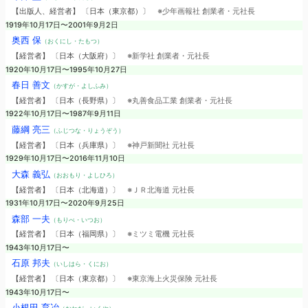
【出版人、経営者】 〔日本（東京都）〕
※少年画報社 創業者・元社長
1919年10月17日〜2001年9月2日
奥西 保
（おくにし・たもつ）
【経営者】 〔日本（大阪府）〕
※新学社 創業者・元社長
1920年10月17日〜1995年10月27日
春日 善文
（かすが・よしふみ）
【経営者】 〔日本（長野県）〕
※丸善食品工業 創業者・元社長
1922年10月17日〜1987年9月11日
藤綱 亮三
（ふじつな・りょうぞう）
【経営者】 〔日本（兵庫県）〕
※神戸新聞社 元社長
1929年10月17日〜2016年11月10日
大森 義弘
（おおもり・よしひろ）
【経営者】 〔日本（北海道）〕
※ＪＲ北海道 元社長
1931年10月17日〜2020年9月25日
森部 一夫
（もりべ・いつお）
【経営者】 〔日本（福岡県）〕
※ミツミ電機 元社長
1943年10月17日〜
石原 邦夫
（いしはら・くにお）
【経営者】 〔日本（東京都）〕
※東京海上火災保険 元社長
1943年10月17日〜
小根田 育冶