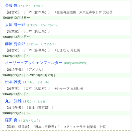
斉藤 惇
（さいとう・あつし）
【経営者】 〔日本（熊本県）〕
※産業再生機構、東京証券取引所 元社長
1940年10月18日〜
大原 謙一郎
（おおはら・けんいちろう）
【実業家】 〔日本（岡山県）〕
1940年10月18日〜
藤原 秀次郎
（ふじわら・ひでじろう）
【経営者】 〔日本（広島県）〕
※しまむら 元社長
1942年10月18日〜
オーリー＝アッシェンフェルター
（Orley Ashenfelter）
【経済学者】 〔アメリカ〕
1948年10月18日〜2010年10月23日
松本 雅史
（まつもと・まさふみ）
【経営者】 〔日本（大阪府）〕
※シャープ 元副社長
1964年10月18日〜
丸川 知雄
（まるかわ・ともお）
【経済学者】 〔日本（東京都）〕
1966年10月18日〜
窪田 良
（くぼた・りょう）
【医師、経営者】 〔日本（兵庫県）〕
※アキュセラ社 創業者・社長