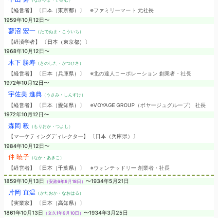
【経営者】 〔日本（東京都）〕
※ファミリーマート 元社長
1959年10月12日〜
蓼沼 宏一
（たでぬま・こういち）
【経済学者】 〔日本（東京都）〕
1968年10月12日〜
木下 勝寿
（きのした・かつひさ）
【経営者】 〔日本（兵庫県）〕
※北の達人コーポレーション 創業者・社長
1972年10月12日〜
宇佐美 進典
（うさみ・しんすけ）
【経営者】 〔日本（愛知県）〕
※VOYAGE GROUP（ボヤージュグループ） 社長
1972年10月12日〜
森岡 毅
（もりおか・つよし）
【マーケティングディレクター】 〔日本（兵庫県）〕
1984年10月12日〜
仲 暁子
（なか・あきこ）
【経営者】 〔日本（千葉県）〕
※ウォンテッドリー 創業者・社長
1859年10月13日
〜1934年5月21日
（安政6年9月18日）
片岡 直温
（かたおか・なおはる）
【実業家】 〔日本（高知県）〕
1861年10月13日
〜1934年3月25日
（文久1年9月10日）