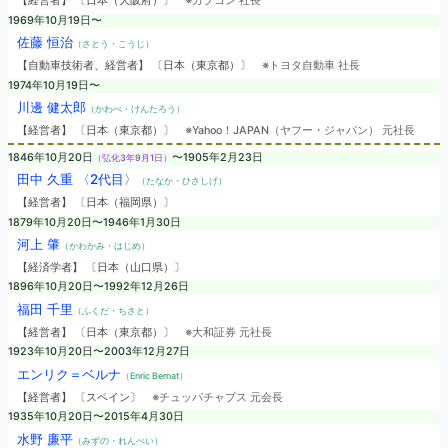
【経営者】 〔日本（大阪府）〕
※カプコン 社長
1969年10月19日〜
佐藤 恒治
（さとう・こうじ）
【自動車技術者、経営者】 〔日本（東京都）〕
※トヨタ自動車 社長
1974年10月19日〜
川邊 健太郎
（かわべ・けんたろう）
【経営者】 〔日本（東京都）〕
※Yahoo！JAPAN（ヤフー・ジャパン） 元社長
1846年10月20日
〜1905年2月23日
（弘化3年9月1日）
田中 久重 〈2代目〉
（たなか・ひさしげ）
【経営者】 〔日本（福岡県）〕
1879年10月20日〜1946年1月30日
河上 肇
（かわかみ・はじめ）
【経済学者】 〔日本（山口県）〕
1896年10月20日〜1992年12月26日
福田 千里
（ふくだ・ちさと）
【経営者】 〔日本（東京都）〕
※大和証券 元社長
1923年10月20日〜2003年12月27日
エンリク＝ベルナ
（Enric Bernat）
【経営者】 〔スペイン〕
※チュッパチャプス 元会長
1935年10月20日〜2015年4月30日
水野 廉平
（みずの・れんぺい）