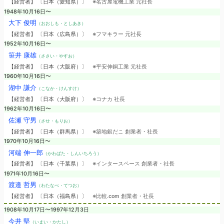
【経営者】 〔日本（愛知県）〕
※名古屋電機工業 元社長
1948年10月16日〜
大下 俊明
（おおしも・としあき）
【経営者】 〔日本（広島県）〕
※フマキラー 元社長
1952年10月16日〜
笹井 康雄
（ささい・やすお）
【経営者】 〔日本（大阪府）〕
※平安伸銅工業 元社長
1960年10月16日〜
湖中 謙介
（こなか・けんすけ）
【経営者】 〔日本（大阪府）〕
※コナカ 社長
1962年10月16日〜
佐瀬 守男
（させ・もりお）
【経営者】 〔日本（群馬県）〕
※築地銀だこ 創業者・社長
1970年10月16日〜
河端 伸一郎
（かわばた・しんいちろう）
【経営者】 〔日本（千葉県）〕
※インタースペース 創業者・社長
1971年10月16日〜
渡邉 哲男
（わたなべ・てつお）
【経営者】 〔日本（福島県）〕
※比較.com 創業者・社長
1908年10月17日〜1997年12月3日
今井 堅
（いまい・かたし）