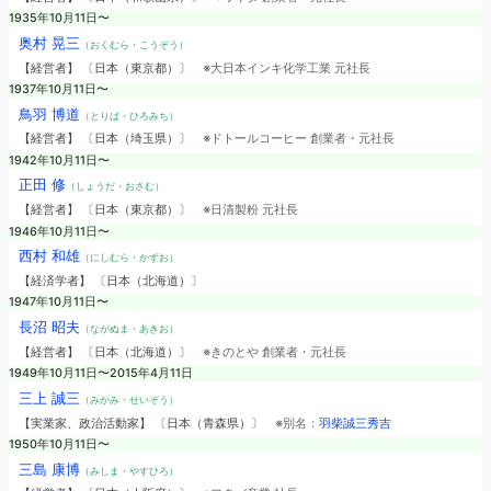
1935年10月11日〜
奥村 晃三
（おくむら・こうぞう）
【経営者】 〔日本（東京都）〕
※大日本インキ化学工業 元社長
1937年10月11日〜
鳥羽 博道
（とりば・ひろみち）
【経営者】 〔日本（埼玉県）〕
※ドトールコーヒー 創業者・元社長
1942年10月11日〜
正田 修
（しょうだ・おさむ）
【経営者】 〔日本（東京都）〕
※日清製粉 元社長
1946年10月11日〜
西村 和雄
（にしむら・かずお）
【経済学者】 〔日本（北海道）〕
1947年10月11日〜
長沼 昭夫
（ながぬま・あきお）
【経営者】 〔日本（北海道）〕
※きのとや 創業者・元社長
1949年10月11日〜2015年4月11日
三上 誠三
（みかみ・せいぞう）
【実業家、政治活動家】 〔日本（青森県）〕
※別名：
羽柴誠三秀吉
1950年10月11日〜
三島 康博
（みしま・やすひろ）