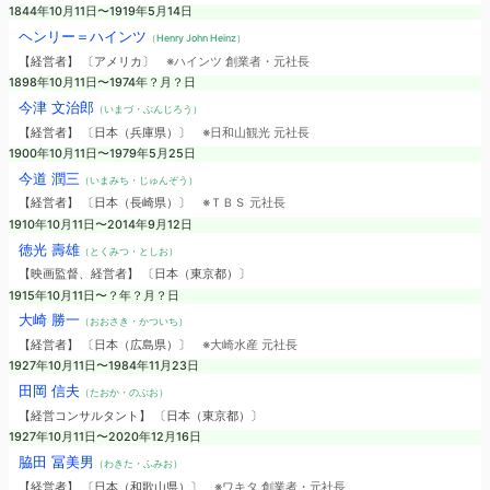
1844年10月11日〜1919年5月14日
ヘンリー＝ハインツ
（Henry John Heinz）
【経営者】 〔アメリカ〕
※ハインツ 創業者・元社長
1898年10月11日〜1974年？月？日
今津 文治郎
（いまづ・ぶんじろう）
【経営者】 〔日本（兵庫県）〕
※日和山観光 元社長
1900年10月11日〜1979年5月25日
今道 潤三
（いまみち・じゅんぞう）
【経営者】 〔日本（長崎県）〕
※ＴＢＳ 元社長
1910年10月11日〜2014年9月12日
徳光 壽雄
（とくみつ・としお）
【映画監督、経営者】 〔日本（東京都）〕
1915年10月11日〜？年？月？日
大崎 勝一
（おおさき・かついち）
【経営者】 〔日本（広島県）〕
※大崎水産 元社長
1927年10月11日〜1984年11月23日
田岡 信夫
（たおか・のぶお）
【経営コンサルタント】 〔日本（東京都）〕
1927年10月11日〜2020年12月16日
脇田 冨美男
（わきた・ふみお）
【経営者】 〔日本（和歌山県）〕
※ワキタ 創業者・元社長