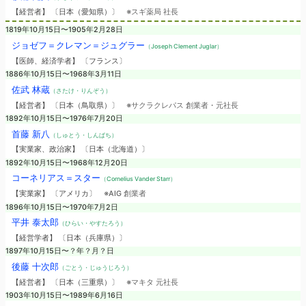
【経営者】 〔日本（愛知県）〕
※スギ薬局 社長
1819年10月15日〜1905年2月28日
ジョゼフ＝クレマン＝ジュグラー
（Joseph Clement Juglar）
【医師、経済学者】 〔フランス〕
1886年10月15日〜1968年3月11日
佐武 林蔵
（さたけ・りんぞう）
【経営者】 〔日本（鳥取県）〕
※サクラクレパス 創業者・元社長
1892年10月15日〜1976年7月20日
首藤 新八
（しゅとう・しんぱち）
【実業家、政治家】 〔日本（北海道）〕
1892年10月15日〜1968年12月20日
コーネリアス＝スター
（Cornelius Vander Starr）
【実業家】 〔アメリカ〕
※AIG 創業者
1896年10月15日〜1970年7月2日
平井 泰太郎
（ひらい・やすたろう）
【経営学者】 〔日本（兵庫県）〕
1897年10月15日〜？年？月？日
後藤 十次郎
（ごとう・じゅうじろう）
【経営者】 〔日本（三重県）〕
※マキタ 元社長
1903年10月15日〜1989年6月16日