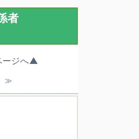
係者
ページへ▲
）≫