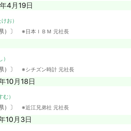
3年4月19日
たけお）
阜県）〕
※日本ＩＢＭ 元社長
し）
川県）〕
※シチズン時計 元社長
8年10月18日
すむ）
潟県）〕
※近江兄弟社 元社長
6年10月3日