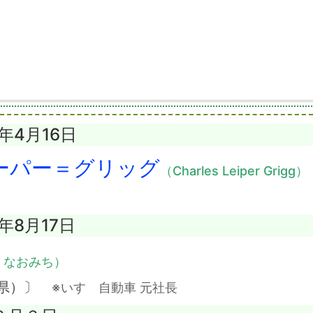
0年4月16日
ーパー＝グリッグ
（Charles Leiper Grigg）
3年8月17日
・なおみち）
分県）〕
※いすゞ自動車 元社長