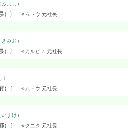
のぶよし）
岡県）〕
※ムトウ 元社長
・きみお）
潟県）〕
※カルピス 元社長
し）
阪府）〕
※ムトウ 元社長
だいすけ）
京都）〕
※タニタ 元社長