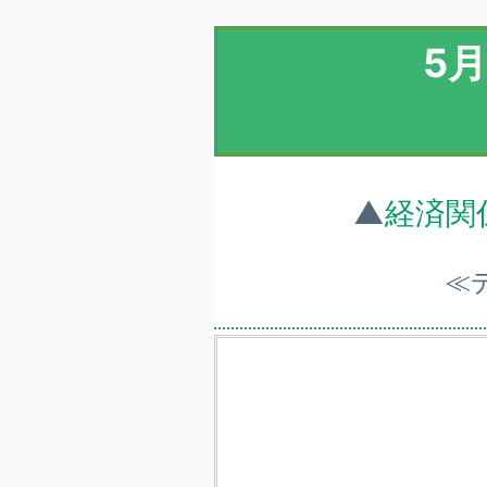
5
▲
経済関
≪