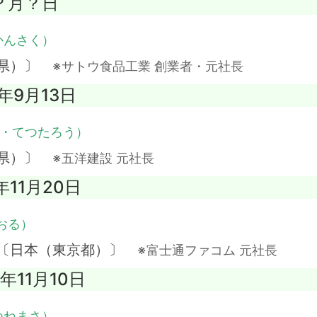
年？月？日
かんさく）
潟県）〕
※サトウ食品工業 創業者・元社長
8年9月13日
・てつたろう）
島県）〕
※五洋建設 元社長
年11月20日
おる）
 〔日本（東京都）〕
※富士通ファコム 元社長
7年11月10日
つねまさ）