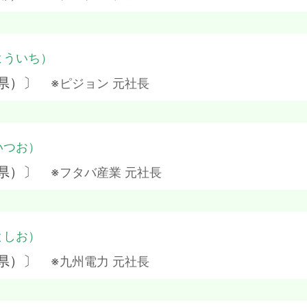
よういち）
潟県）〕
※ピジョン 元社長
いつお）
知県）〕
※フタバ産業 元社長
としお）
川県）〕
※九州電力 元社長