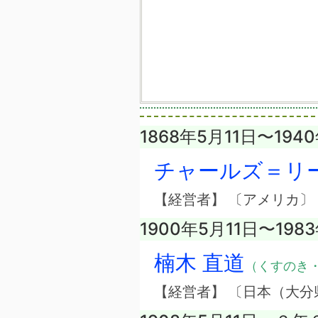
1868年5月11日〜194
チャールズ＝リ
【経営者】 〔アメリカ〕
1900年5月11日〜198
楠木 直道
（くすのき
【経営者】 〔日本（大