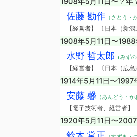
1908年5月11日〜？
佐藤 勘作
（さとう・
【経営者】 〔日本（新
1908年5月11日〜198
水野 哲太郎
（みずの
【経営者】 〔日本（広
1914年5月11日〜1997
安藤 馨
（あんどう・か
【電子技術者、経営者】
1920年5月11日〜200
鈴木 常正
（すずき・