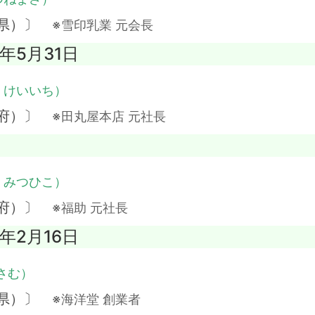
野県）〕
※雪印乳業 元会長
7年5月31日
・けいいち）
都府）〕
※田丸屋本店 元社長
・みつひこ）
阪府）〕
※福助 元社長
5年2月16日
さむ）
知県）〕
※海洋堂 創業者