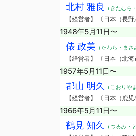
北村 雅良
（きたむら
【経営者】 〔日本（長
1948年5月11日〜
俵 政美
（たわら・まさ
【経営者】 〔日本（北
1957年5月11日〜
郡山 明久
（こおりや
【経営者】 〔日本（鹿
1966年5月11日〜
鶴見 知久
（つるみ・