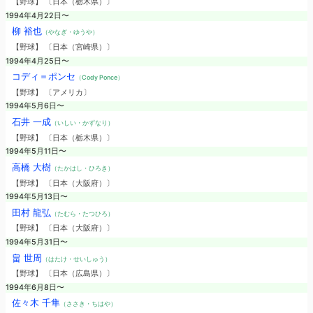
【野球】 〔日本（栃木県）〕
1994年4月22日〜
柳 裕也
（やなぎ・ゆうや）
【野球】 〔日本（宮崎県）〕
1994年4月25日〜
コディ＝ポンセ
（Cody Ponce）
【野球】 〔アメリカ〕
1994年5月6日〜
石井 一成
（いしい・かずなり）
【野球】 〔日本（栃木県）〕
1994年5月11日〜
高橋 大樹
（たかはし・ひろき）
【野球】 〔日本（大阪府）〕
1994年5月13日〜
田村 龍弘
（たむら・たつひろ）
【野球】 〔日本（大阪府）〕
1994年5月31日〜
畠 世周
（はたけ・せいしゅう）
【野球】 〔日本（広島県）〕
1994年6月8日〜
佐々木 千隼
（ささき・ちはや）