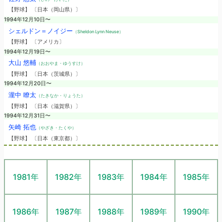
【野球】 〔日本（岡山県）〕
1994年12月10日〜
シェルドン＝ノイジー
（Sheldon Lynn Neuse）
【野球】 〔アメリカ〕
1994年12月19日〜
大山 悠輔
（おおやま・ゆうすけ）
【野球】 〔日本（茨城県）〕
1994年12月20日〜
瀧中 瞭太
（たきなか・りょうた）
【野球】 〔日本（滋賀県）〕
1994年12月31日〜
矢崎 拓也
（やざき・たくや）
【野球】 〔日本（東京都）〕
1981年
1982年
1983年
1984年
1985年
1986年
1987年
1988年
1989年
1990年