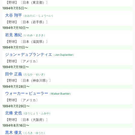
【野球】 〔日本（東京都）〕
1994年7月5日〜
大谷 翔平
（おおたに・しょうへい）
【野球】 〔日本（岩手県）〕
1994年7月10日〜
岩見 雅紀
（いわみ・まさき）
【野球】 〔日本（滋賀県）〕
1994年7月11日〜
ジョン＝デュプランティエ
（Jon Duplantier）
【野球】 〔アメリカ〕
1994年7月19日〜
田中 正義
（たなか・せいぎ）
【野球】 〔日本（神奈川県）〕
1994年7月28日〜
ウォーカー＝ビューラー
（Walker Buehler）
【野球】 〔アメリカ〕
1994年7月29日〜
北條 史也
（ほうじょう・ふみや）
【野球】 〔日本（大阪府）〕
1994年8月16日〜
黒木 優太
（くろき・ゆうた）