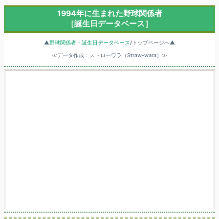
1994年に生まれた野球関係者
［誕生日データベース］
▲
野球関係者・誕生日データベース
/トップページへ▲
≪データ作成：ストローワラ（Straw-wara）≫