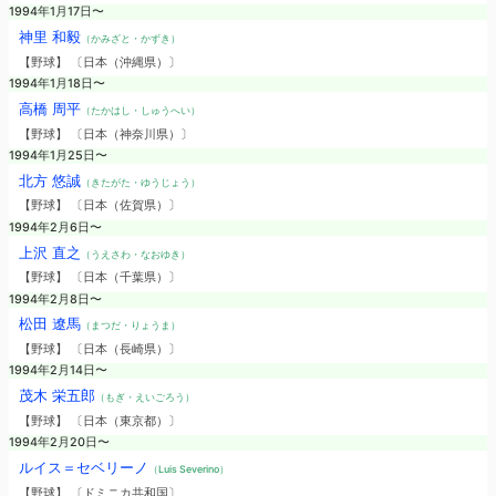
1994年1月17日〜
神里 和毅
（かみざと・かずき）
【野球】 〔日本（沖縄県）〕
1994年1月18日〜
高橋 周平
（たかはし・しゅうへい）
【野球】 〔日本（神奈川県）〕
1994年1月25日〜
北方 悠誠
（きたがた・ゆうじょう）
【野球】 〔日本（佐賀県）〕
1994年2月6日〜
上沢 直之
（うえさわ・なおゆき）
【野球】 〔日本（千葉県）〕
1994年2月8日〜
松田 遼馬
（まつだ・りょうま）
【野球】 〔日本（長崎県）〕
1994年2月14日〜
茂木 栄五郎
（もぎ・えいごろう）
【野球】 〔日本（東京都）〕
1994年2月20日〜
ルイス＝セベリーノ
（Luis Severino）
【野球】 〔ドミニカ共和国〕