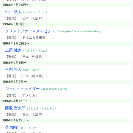
1994年2月24日〜
中川 皓太
（なかがわ・こうた）
【野球】 〔日本（大阪府）〕
1994年3月8日〜
クリストファー＝メルセデス
（Cristopher Crisostomo Mercedes）
【野球】 〔ドミニカ共和国〕
1994年3月29日〜
上原 健太
（うえはら・けんた）
【野球】 〔日本（沖縄県）〕
1994年4月6日〜
弓削 隼人
（ゆげ・はやと）
【野球】 〔日本（栃木県）〕
1994年4月7日〜
ジョシュ＝ヘイダー
（Josh Ronald Hader）
【野球】 〔アメリカ〕
1994年4月12日〜
藤浪 晋太郎
（ふじなみ・しんたろう）
【野球】 〔日本（大阪府）〕
1994年4月15日〜
星 知弥
（ほし・ともや）