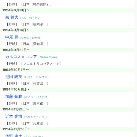
【野球】 〔日本（神奈川県）〕
1994年8月19日〜
森 雄大
（もり・ゆうだい）
【野球】 〔日本（福岡県）〕
1994年9月14日〜
中尾 輝
（なかお・ひかる）
【野球】 〔日本（愛知県）〕
1994年9月22日〜
カルロス＝コレア
（Carlos Correa）
【野球】 〔プエルトリコ→アメリカ〕
1994年10月1日〜
池田 隆英
（いけだ・たかひで）
【野球】 〔日本（佐賀県）〕
1994年10月8日〜
加藤 豪将
（かとう・ごうすけ）
【野球】 〔日本（東京都）〕
1994年11月9日〜
近本 光司
（ちかもと・こうじ）
【野球】 〔日本（兵庫県）〕
1994年11月28日〜
佐野 恵太
（さの・けいた）