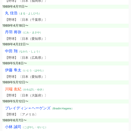
【野球】 〔日本（福岡県）〕
1989年4月11日〜
丸 佳浩
（まる・よしひろ）
【野球】 〔日本（千葉県）〕
1989年4月18日〜
丹羽 将弥
（にわ・まさや）
【野球】 〔日本（愛知県）〕
1989年4月22日〜
中田 翔
（なかた・しょう）
【野球】 〔日本（広島県）〕
1989年5月8日〜
伊藤 隼太
（いとう・はやた）
【野球】 〔日本（愛知県）〕
1989年5月12日〜
川端 友紀
（かわばた・ゆき）
【野球】 〔日本（大阪府）〕
1989年5月12日〜
ブレイディン＝ヘーゲンズ
（Bradin Hagens）
【野球】 〔アメリカ〕
1989年6月7日〜
小林 誠司
（こばやし・せいじ）