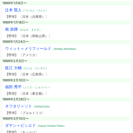
1989年1月6日〜
辻本 賢人
（つじもと・けんと）
【野球】 〔日本（兵庫県）〕
1989年1月18日〜
南 昌輝
（みなみ・まさき）
【野球】 〔日本（和歌山県）〕
1989年1月24日〜
ウィット＝メリフィールド
（Whitley Merrifield）
【野球】 〔アメリカ〕
1989年2月3日〜
延江 大輔
（のぶえ・だいすけ）
【野球】 〔日本（広島県）〕
1989年2月10日〜
福田 秀平
（ふくだ・しゅうへい）
【野球】 〔日本（東京都）〕
1989年2月28日〜
ネフタリ＝ソト
（Neftalí Soto）
【野球】 〔プエルトリコ〕
1989年3月10日〜
ダヤン＝ビシエド
（Dayan Viciedo Pérez）
【野球】 〔キューバ〕