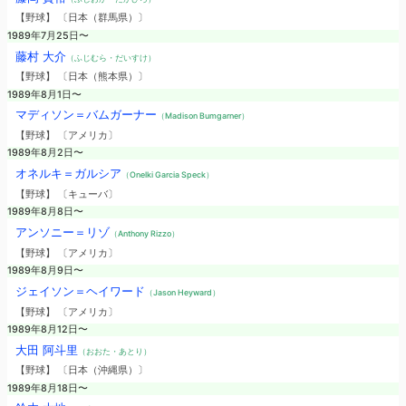
【野球】 〔日本（群馬県）〕
1989年7月25日〜
藤村 大介
（ふじむら・だいすけ）
【野球】 〔日本（熊本県）〕
1989年8月1日〜
マディソン＝バムガーナー
（Madison Bumgarner）
【野球】 〔アメリカ〕
1989年8月2日〜
オネルキ＝ガルシア
（Onelki Garcia Speck）
【野球】 〔キューバ〕
1989年8月8日〜
アンソニー＝リゾ
（Anthony Rizzo）
【野球】 〔アメリカ〕
1989年8月9日〜
ジェイソン＝ヘイワード
（Jason Heyward）
【野球】 〔アメリカ〕
1989年8月12日〜
大田 阿斗里
（おおた・あとり）
【野球】 〔日本（沖縄県）〕
1989年8月18日〜