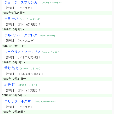
ジョージ＝スプリンガー
（George Springer）
【野球】 〔アメリカ〕
1989年9月24日〜
吉田 一将
（よしだ・かずまさ）
【野球】 〔日本（奈良県）〕
1989年10月8日〜
アルベルト＝スアレス
（Albert Suarez）
【野球】 〔ベネズエラ〕
1989年10月10日〜
ジェウリス＝ファミリア
（Jeurys Familia）
【野球】 〔ドミニカ共和国〕
1989年10月11日〜
菅野 智之
（すがの・ともゆき）
【野球】 〔日本（神奈川県）〕
1989年10月21日〜
岩嵜 翔
（いわさき・しょう）
【野球】 〔日本（千葉県）〕
1989年10月24日〜
エリック＝ホズマー
（Eric John Hosmer）
【野球】 〔アメリカ〕
1989年10月25日〜