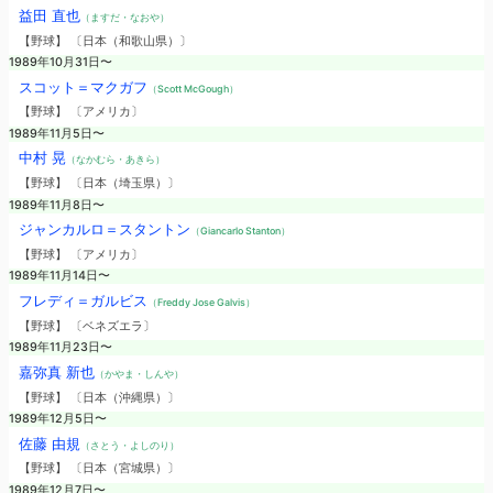
益田 直也
（ますだ・なおや）
【野球】 〔日本（和歌山県）〕
1989年10月31日〜
スコット＝マクガフ
（Scott McGough）
【野球】 〔アメリカ〕
1989年11月5日〜
中村 晃
（なかむら・あきら）
【野球】 〔日本（埼玉県）〕
1989年11月8日〜
ジャンカルロ＝スタントン
（Giancarlo Stanton）
【野球】 〔アメリカ〕
1989年11月14日〜
フレディ＝ガルビス
（Freddy Jose Galvis）
【野球】 〔ベネズエラ〕
1989年11月23日〜
嘉弥真 新也
（かやま・しんや）
【野球】 〔日本（沖縄県）〕
1989年12月5日〜
佐藤 由規
（さとう・よしのり）
【野球】 〔日本（宮城県）〕
1989年12月7日〜