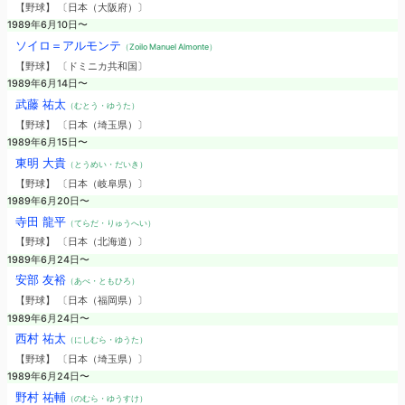
【野球】 〔日本（大阪府）〕
1989年6月10日〜
ソイロ＝アルモンテ
（Zoilo Manuel Almonte）
【野球】 〔ドミニカ共和国〕
1989年6月14日〜
武藤 祐太
（むとう・ゆうた）
【野球】 〔日本（埼玉県）〕
1989年6月15日〜
東明 大貴
（とうめい・だいき）
【野球】 〔日本（岐阜県）〕
1989年6月20日〜
寺田 龍平
（てらだ・りゅうへい）
【野球】 〔日本（北海道）〕
1989年6月24日〜
安部 友裕
（あべ・ともひろ）
【野球】 〔日本（福岡県）〕
1989年6月24日〜
西村 祐太
（にしむら・ゆうた）
【野球】 〔日本（埼玉県）〕
1989年6月24日〜
野村 祐輔
（のむら・ゆうすけ）