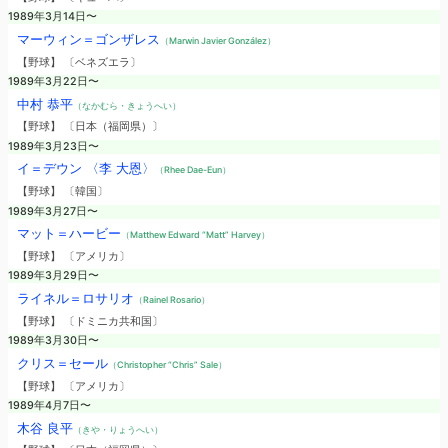
1989年3月14日〜
マーウィン＝ゴンザレス
（Marwin Javier González）
【野球】 〔ベネズエラ〕
1989年3月22日〜
中村 恭平
（なかむら・きょうへい）
【野球】 〔日本（福岡県）〕
1989年3月23日〜
イ＝デウン 〈李 大恩〉
（Rhee Dae-Eun）
【野球】 〔韓国〕
1989年3月27日〜
マット＝ハービー
（Matthew Edward “Matt” Harvey）
【野球】 〔アメリカ〕
1989年3月29日〜
ライネル＝ロサリオ
（Rainel Rosario）
【野球】 〔ドミニカ共和国〕
1989年3月30日〜
クリス＝セール
（Christopher “Chris” Sale）
【野球】 〔アメリカ〕
1989年4月7日〜
木谷 良平
（きや・りょうへい）