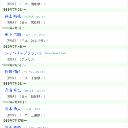
【野球】 〔日本（岡山県）〕
1989年7月3日〜
井上 晴哉
（いのうえ・せいや）
【野球】 〔日本（広島県）〕
1989年7月3日〜
田中 広輔
（たなか・こうすけ）
【野球】 〔日本（神奈川県）〕
1989年7月4日〜
ジャバリ＝ブラッシュ
（Jabari Jerel Blash）
【野球】 〔アメリカ〕
1989年7月5日〜
唐川 侑己
（からかわ・ゆうき）
【野球】 〔日本（千葉県）〕
1989年7月6日〜
高濱 卓也
（たかはま・たくや）
【野球】 〔日本（福岡県）〕
1989年7月13日〜
高木 勇人
（たかぎ・はやと）
【野球】 〔日本（三重県）〕
1989年7月17日〜
藤岡 貴裕
（ふじおか・たかひろ）