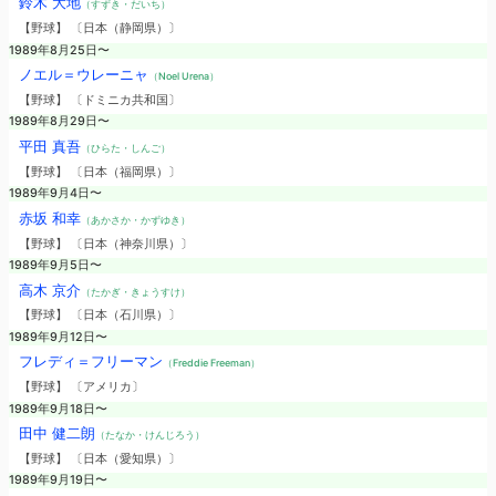
鈴木 大地
（すずき・だいち）
【野球】 〔日本（静岡県）〕
1989年8月25日〜
ノエル＝ウレーニャ
（Noel Urena）
【野球】 〔ドミニカ共和国〕
1989年8月29日〜
平田 真吾
（ひらた・しんご）
【野球】 〔日本（福岡県）〕
1989年9月4日〜
赤坂 和幸
（あかさか・かずゆき）
【野球】 〔日本（神奈川県）〕
1989年9月5日〜
高木 京介
（たかぎ・きょうすけ）
【野球】 〔日本（石川県）〕
1989年9月12日〜
フレディ＝フリーマン
（Freddie Freeman）
【野球】 〔アメリカ〕
1989年9月18日〜
田中 健二朗
（たなか・けんじろう）
【野球】 〔日本（愛知県）〕
1989年9月19日〜