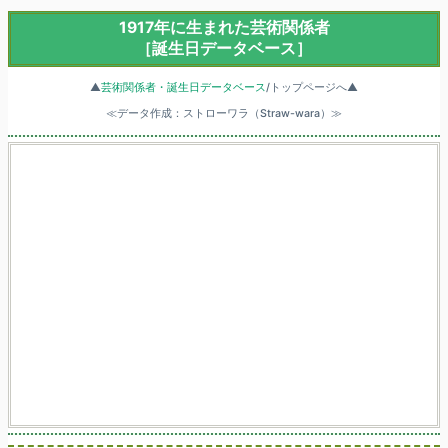
1917年に生まれた芸術関係者
［誕生日データベース］
▲
芸術関係者・誕生日データベース
/トップページへ▲
≪データ作成：ストローワラ（Straw-wara）≫