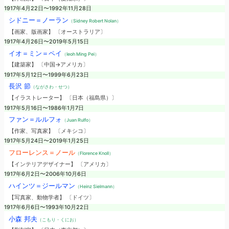
1917年4月22日〜1992年11月28日
シドニー＝ノーラン
（Sidney Robert Nolan）
【画家、版画家】 〔オーストラリア〕
1917年4月26日〜2019年5月15日
イオ＝ミン＝ペイ
（Ieoh Ming Pei）
【建築家】 〔中国→アメリカ〕
1917年5月12日〜1999年6月23日
長沢 節
（ながさわ・せつ）
【イラストレーター】 〔日本（福島県）〕
1917年5月16日〜1986年1月7日
ファン＝ルルフォ
（Juan Rulfo）
【作家、写真家】 〔メキシコ〕
1917年5月24日〜2019年1月25日
フローレンス＝ノール
（Florence Knoll）
【インテリアデザイナー】 〔アメリカ〕
1917年6月2日〜2006年10月6日
ハインツ＝ジールマン
（Heinz Sielmann）
【写真家、動物学者】 〔ドイツ〕
1917年6月6日〜1993年10月22日
小森 邦夫
（こもり・くにお）