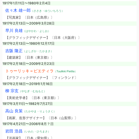
1917年1月11日〜1980年2月4日
佐々木 雄一郎
（ささき・ゆういちろう）
【写真家】 〔日本（広島県）〕
1917年2月13日〜2009年3月28日
早川 良雄
（はやかわ・よしお）
【グラフィックデザイナー】 〔日本（大阪府）〕
1917年2月13日〜1980年12月17日
吉阪 隆正
（よしざか・たかまさ）
【建築家】 〔日本（東京都）〕
1917年2月18日〜2009年2月23日
トゥーリッキ＝ピエティラ
（Tuulikki Pietila）
【グラフィックデザイナー】 〔フィンランド〕
1917年2月18日〜2019年1月16日
柳 宗玄
（やなぎ・むねもと）
【美術史学者】 〔日本（東京都）〕
1917年3月11日〜1982年7月27日
高山 良策
（たかやま・りょうさく）
【画家、造形デザイナー】 〔日本（山梨県）〕
1917年4月21日〜2006年8月？日
岩田 浩昌
（いわた・ひろまさ）
【洋画家】 〔日本（愛知県）〕