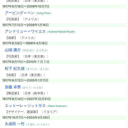
【彫刻家】 〔日本（東京都）〕
1917年6月16日〜2009年10月7日
アービング＝ペン
（Irving Penn）
【写真家】 〔アメリカ〕
1917年7月12日〜2009年1月16日
アンドリュー＝ワイエス
（Andrew Newell Wyeth）
【画家】 〔アメリカ〕
1917年8月6日〜1966年4月18日
山端 庸介
（やまはた・ようすけ）
【写真家】 〔日本（東京都）〕
1917年9月11日〜2010年？月？日
松下 紀久雄
（まつした・きくお）
【画家】 〔日本（東京都）〕
1917年9月12日〜2005年1月11日
加藤 卓男
（かとう・たくお）
【陶芸家】 〔日本（岐阜県）〕
1917年9月14日〜2007年12月31日
エットーレ＝ソットサス
（Ettore Sottsass）
【デザイナー、建築家】 〔イタリア〕
1917年10月7日〜2003年4月26日
久保田 一竹
（くぼた・いっちく）