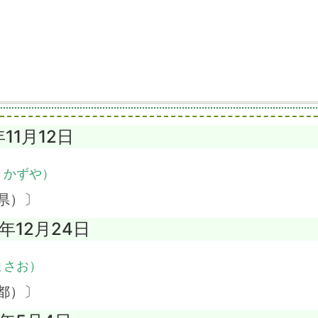
年11月12日
・かずや）
県）〕
8年12月24日
まさお）
都）〕