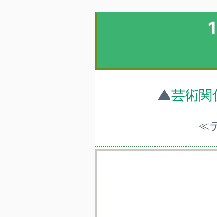
▲
芸術関
≪