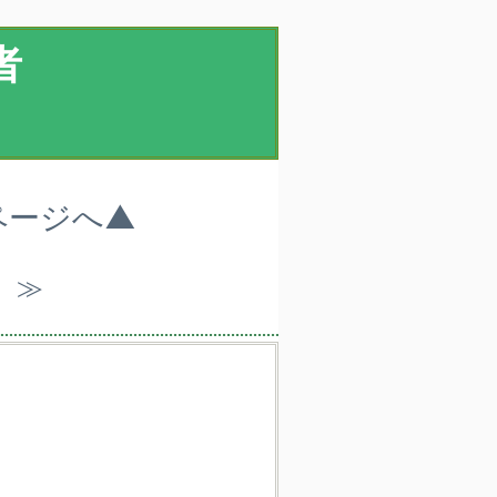
者
ページへ▲
）≫