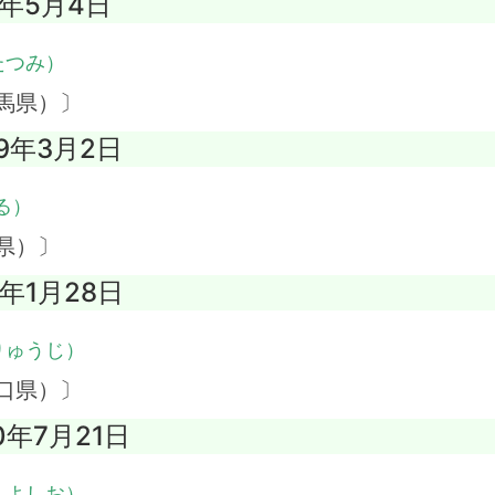
0年5月4日
たつみ）
馬県）〕
09年3月2日
る）
県）〕
5年1月28日
りゅうじ）
口県）〕
0年7月21日
・よしお）