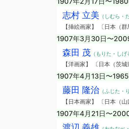
1907年2月17日〜198
志村 立美
（しむら・
【挿絵画家】 〔日本（群
1907年3月30日〜20
森田 茂
（もりた・しげ
【洋画家】 〔日本（茨城
1907年4月13日〜196
藤田 隆治
（ふじた・
【日本画家】 〔日本（山
1907年4月21日〜200
渡辺 義雄
（わたなべ