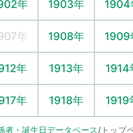
902年
1903年
190
907年
1908年
190
912年
1913年
191
917年
1918年
1919
係者・誕生日データベース
/トップ