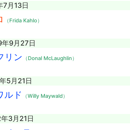
年7月13日
ロ
（Frida Kahlo）
9年9月27日
フリン
（Donal McLaughlin）
5年5月21日
ワルド
（Willy Maywald）
2年3月21日