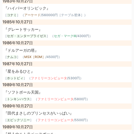
1983年10月27日
『ハイパーオリンピック』
［
コナミ
］ （
アーケード
/
560000円［テーブル筐体］
）
1985年10月27日
『グレートサッカー』
［
セガ・エンタープライゼス
］ （
セガ・マークIII
/
4300円
）
1986年10月27日
『ドルアーガの塔』
［
ナムコ
］ （
MSX［ROM］
/
4500円
）
1987年10月27日
『星をみるひと』
［
ホットビィ
］ （
ファミリーコンピュータ
/
5300円
）
1989年10月27日
『ソフトボール天国』
［
トンキンハウス
］ （
ファミリーコンピュータ
/
5800円
）
1989年10月27日
『田代まさしのプリンセスがいっぱい』
［
エピックソニー
］ （
ファミリーコンピュータ
/
5500円
）
1989年10月27日