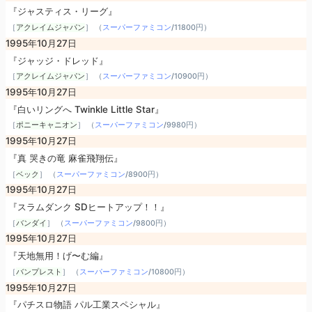
『ジャスティス・リーグ』
［
アクレイムジャパン
］ （
スーパーファミコン
/
11800円
）
1995年10月27日
『ジャッジ・ドレッド』
［
アクレイムジャパン
］ （
スーパーファミコン
/
10900円
）
1995年10月27日
『白いリングへ Twinkle Little Star』
［
ポニーキャニオン
］ （
スーパーファミコン
/
9980円
）
1995年10月27日
『真 哭きの竜 麻雀飛翔伝』
［
ベック
］ （
スーパーファミコン
/
8900円
）
1995年10月27日
『スラムダンク SDヒートアップ！！』
［
バンダイ
］ （
スーパーファミコン
/
9800円
）
1995年10月27日
『天地無用！げ〜む編』
［
バンプレスト
］ （
スーパーファミコン
/
10800円
）
1995年10月27日
『パチスロ物語 パル工業スペシャル』