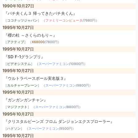
1990年10月27日
『パチ夫くん３ 帰ってきたパチ夫くん』
［
ココナッツジャパン
］ （
ファミリーコンピュータ
/
7980円
）
1995年10月27日
『櫻の杜 ～さくらのもり～』
［
アクティブ
］ （
X68000
/
7800円
）
1995年10月27日
『SD F-1グランプリ』
［
ビデオシステム
］ （
スーパーファミコン
/
10900円
）
1995年10月27日
『ウルトラベースボール実名版３』
［
カルチャーブレーン
］ （
スーパーファミコン
/
9800円
）
1995年10月27日
『ガンガンガンチャン』
［
マジファクト
］ （
スーパーファミコン
/
8800円
）
1995年10月27日
『クリスタルビーンズ フロム ダンジョンエクスプローラー』
［
ハドソン
］ （
スーパーファミコン
/
9500円
）
1995年10月27日