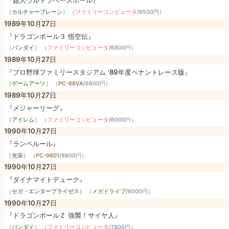
『超人ウルトラベースボール』
［
カルチャーブレーン
］ （
ファミリーコンピュータ
/
6500円
）
1989年10月27日
『ドラゴンボール３ 悟空伝』
［
バンダイ
］ （
ファミリーコンピュータ
/
6800円
）
1989年10月27日
『プロ野球ファミリースタジアム '89年度ペナントレース版』
［
ゲームアーツ
］ （
PC-88VA
/
6800円
）
1989年10月27日
『メジャーリーグ』
［
アイレム
］ （
ファミリーコンピュータ
/
6000円
）
1990年10月27日
『ランペルール』
［
光栄
］ （
PC-9801
/
9800円
）
1990年10月27日
『ダイナマイトデューク』
［
セガ・エンタープライゼス
］ （
メガドライブ
/
6000円
）
1990年10月27日
『ドラゴンボールＺ 強襲！サイヤ人』
［
バンダイ
］ （
ファミリーコンピュータ
/
7800円
）