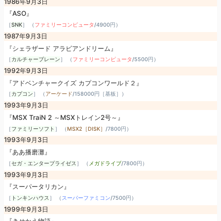
1986年9月3日
『ASO』
［
SNK
］ （
ファミリーコンピュータ
/
4900円
）
1987年9月3日
『シェラザード アラビアンドリーム』
［
カルチャーブレーン
］ （
ファミリーコンピュータ
/
5500円
）
1992年9月3日
『アドベンチャークイズ カプコンワールド２』
［
カプコン
］ （
アーケード
/
158000円［基板］
）
1993年9月3日
『MSX TraiN 2 ～MSXトレイン2号～』
［
ファミリーソフト
］ （
MSX2［DISK］
/
7800円
）
1993年9月3日
『ああ播磨灘』
［
セガ・エンタープライゼス
］ （
メガドライブ
/
7800円
）
1993年9月3日
『スーパータリカン』
［
トンキンハウス
］ （
スーパーファミコン
/
7500円
）
1999年9月3日