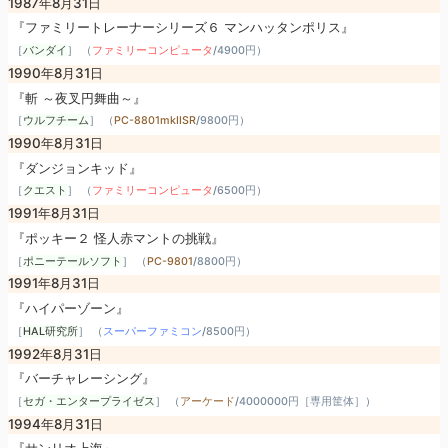
1987年8月31日
『ファミリートレーナーシリーズ６ マンハッタンポリス』
［
バンダイ
］ （
ファミリーコンピュータ
/
4900円
）
1990年8月31日
『斬 ～夜叉円舞曲～』
［
ウルフチーム
］ （
PC-8801mkIISR
/
9800円
）
1990年8月31日
『ダンジョンキッド』
［
クエスト
］ （
ファミリーコンピュータ
/
6500円
）
1991年8月31日
『ポッキー２ 怪人赤マントの挑戦』
［
ポニーテールソフト
］ （
PC-9801
/
8800円
）
1991年8月31日
『ハイパーゾーン』
［
HAL研究所
］ （
スーパーファミコン
/
8500円
）
1992年8月31日
『バーチャレーシング』
［
セガ・エンタープライゼス
］ （
アーケード
/
4000000円［専用筐体］
）
1994年8月31日