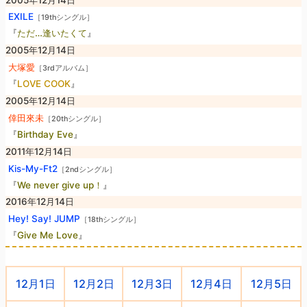
EXILE
［19thシングル］
『
ただ…逢いたくて
』
2005年12月14日
大塚愛
［3rdアルバム］
『
LOVE COOK
』
2005年12月14日
倖田來未
［20thシングル］
『
Birthday Eve
』
2011年12月14日
Kis-My-Ft2
［2ndシングル］
『
We never give up！
』
2016年12月14日
Hey! Say! JUMP
［18thシングル］
『
Give Me Love
』
12月1日
12月2日
12月3日
12月4日
12月5日