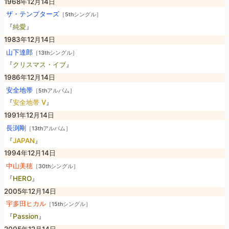
1968年12月14日
ザ・テンプターズ
［5thシングル］
『
純愛
』
1983年12月14日
山下達郎
［13thシングル］
『
クリスマス・イブ
』
1986年12月14日
安全地帯
［5thアルバム］
『
安全地帯 V
』
1991年12月14日
長渕剛
［13thアルバム］
『
JAPAN
』
1994年12月14日
中山美穂
［30thシングル］
『
HERO
』
2005年12月14日
宇多田ヒカル
［15thシングル］
『
Passion
』
2005年12月14日