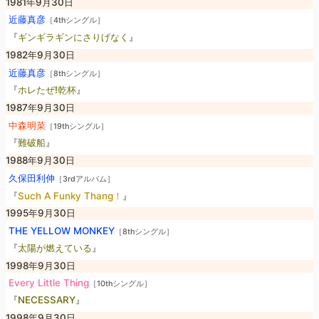
1981年9月30日
近藤真彦
［4thシングル］
『
ギンギラギンにさりげなく
』
1982年9月30日
近藤真彦
［8thシングル］
『
ホレたぜ!乾杯
』
1987年9月30日
中森明菜
［19thシングル］
『
難破船
』
1988年9月30日
久保田利伸
［3rdアルバム］
『
Such A Funky Thang！
』
1995年9月30日
THE YELLOW MONKEY
［8thシングル］
『
太陽が燃えている
』
1998年9月30日
Every Little Thing
［10thシングル］
『
NECESSARY
』
1998年9月30日