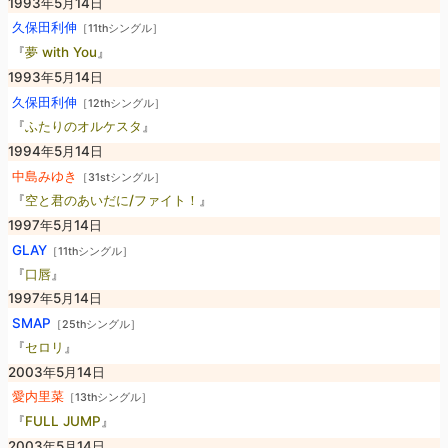
1993年5月14日
久保田利伸
［11thシングル］
『
夢 with You
』
1993年5月14日
久保田利伸
［12thシングル］
『
ふたりのオルケスタ
』
1994年5月14日
中島みゆき
［31stシングル］
『
空と君のあいだに/ファイト！
』
1997年5月14日
GLAY
［11thシングル］
『
口唇
』
1997年5月14日
SMAP
［25thシングル］
『
セロリ
』
2003年5月14日
愛内里菜
［13thシングル］
『
FULL JUMP
』
2003年5月14日