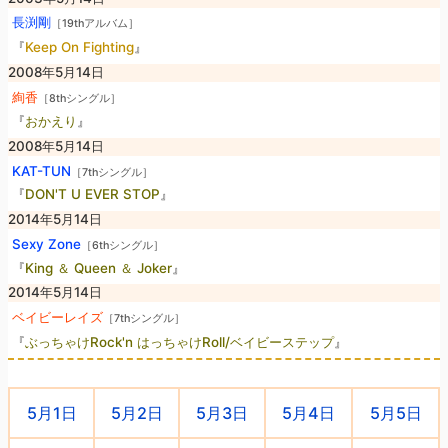
長渕剛
［19thアルバム］
『
Keep On Fighting
』
2008年5月14日
絢香
［8thシングル］
『
おかえり
』
2008年5月14日
KAT-TUN
［7thシングル］
『
DON'T U EVER STOP
』
2014年5月14日
Sexy Zone
［6thシングル］
『
King ＆ Queen ＆ Joker
』
2014年5月14日
ベイビーレイズ
［7thシングル］
『
ぶっちゃけRock'n はっちゃけRoll/ベイビーステップ
』
5月1日
5月2日
5月3日
5月4日
5月5日