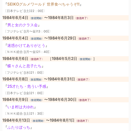
『
SEIKOグルメワールド 世界食べちゃうぞ!!
』
〔日本テレビ [(土)22：00]〕
1984年6月4日
〜1984年8月3日
〈放送開始〉
〈放送終了〉
『
男と女のクラス会
』
〔フジテレビ [(月〜金)13：00]〕
1984年6月4日
〜1984年6月29日
〈放送開始〉
〈放送終了〉
『
迷惑かけてありがとう
』
〔ＮＨＫ総合 [(月〜金)21：40]〕
1984年6月6日
［1984年5月2日
］
〈放送終了〉
〈放送開始〉
『
蝶々さんと息子たち
』
〔フジテレビ [(水)21：00]〕
1984年6月8日
〜1984年8月31日
〈放送開始〉
〈放送終了〉
『
25才たち・危うい予感
』
〔日本テレビ [(金)21：00]〕
1984年6月9日
〜1984年6月30日
〈放送開始〉
〈放送終了〉
『
いま村は大ゆれ
』
〔ＮＨＫ総合 [(土)21：30]〕
1984年6月13日
〜1984年8月1日
〈放送開始〉
〈放送終了〉
『
ふたりぼっち
』