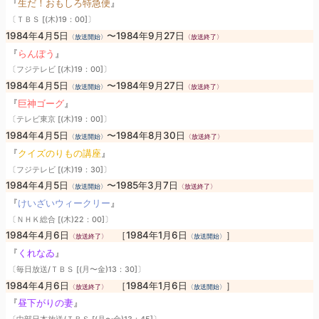
『
生だ！おもしろ特急便
』
〔ＴＢＳ [(木)19：00]〕
1984年4月5日
〜1984年9月27日
〈放送開始〉
〈放送終了〉
『
らんぽう
』
〔フジテレビ [(木)19：00]〕
1984年4月5日
〜1984年9月27日
〈放送開始〉
〈放送終了〉
『
巨神ゴーグ
』
〔テレビ東京 [(木)19：00]〕
1984年4月5日
〜1984年8月30日
〈放送開始〉
〈放送終了〉
『
クイズのりもの講座
』
〔フジテレビ [(木)19：30]〕
1984年4月5日
〜1985年3月7日
〈放送開始〉
〈放送終了〉
『
けいざいウィークリー
』
〔ＮＨＫ総合 [(木)22：00]〕
1984年4月6日
［1984年1月6日
］
〈放送終了〉
〈放送開始〉
『
くれなゐ
』
〔毎日放送/ＴＢＳ [(月〜金)13：30]〕
1984年4月6日
［1984年1月6日
］
〈放送終了〉
〈放送開始〉
『
昼下がりの妻
』