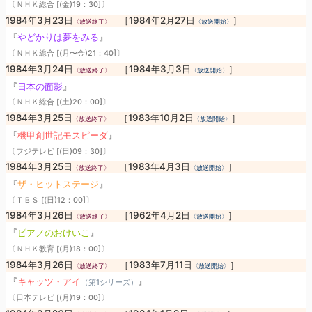
〔ＮＨＫ総合 [(金)19：30]〕
1984年3月23日
［1984年2月27日
］
〈放送終了〉
〈放送開始〉
『
やどかりは夢をみる
』
〔ＮＨＫ総合 [(月〜金)21：40]〕
1984年3月24日
［1984年3月3日
］
〈放送終了〉
〈放送開始〉
『
日本の面影
』
〔ＮＨＫ総合 [(土)20：00]〕
1984年3月25日
［1983年10月2日
］
〈放送終了〉
〈放送開始〉
『
機甲創世記モスピーダ
』
〔フジテレビ [(日)09：30]〕
1984年3月25日
［1983年4月3日
］
〈放送終了〉
〈放送開始〉
『
ザ・ヒットステージ
』
〔ＴＢＳ [(日)12：00]〕
1984年3月26日
［1962年4月2日
］
〈放送終了〉
〈放送開始〉
『
ピアノのおけいこ
』
〔ＮＨＫ教育 [(月)18：00]〕
1984年3月26日
［1983年7月11日
］
〈放送終了〉
〈放送開始〉
『
キャッツ・アイ
』
（第1シリーズ）
〔日本テレビ [(月)19：00]〕