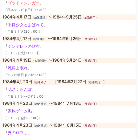
『
ゴッドマジンガー
』
〔日本テレビ [(日)10：30]〕
1984年4月17日
〜1984年9月25日
〈放送開始〉
〈放送終了〉
『
不良少女とよばれて
』
〔ＴＢＳ [(火)20：00]〕
1984年4月17日
〜1984年6月26日
〈放送開始〉
〈放送終了〉
『
シンデレラの財布
』
〔ＴＢＳ [(火)21：00]〕
1984年4月19日
〜1984年5月24日
〈放送開始〉
〈放送終了〉
『
乳房よ眠れ
』
〔テレビ朝日 [(木)21：00]〕
1984年4月20日
［1984年2月27日
］
〈放送終了〉
〈放送開始〉
『
花さくらんぼ
』
〔ＴＢＳ [(月〜金)13：00]〕
1984年4月20日
〜1984年7月13日
〈放送開始〉
〈放送終了〉
『
家族ゲームII
』
〔ＴＢＳ [(金)20：00]〕
1984年4月23日
〜1984年6月15日
〈放送開始〉
〈放送終了〉
『
妻の旅立ち
』