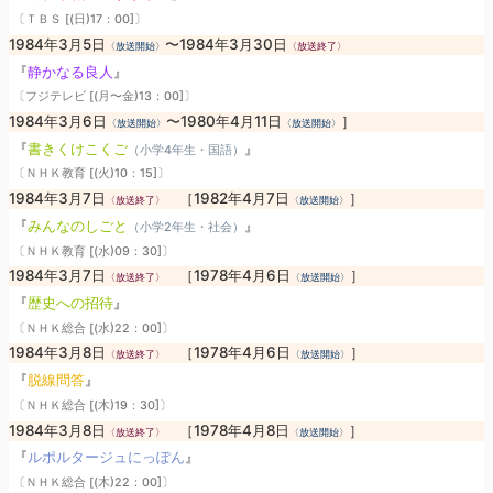
〔ＴＢＳ [(日)17：00]〕
1984年3月5日
〜1984年3月30日
〈放送開始〉
〈放送終了〉
『
静かなる良人
』
〔フジテレビ [(月〜金)13：00]〕
1984年3月6日
〜1980年4月11日
］
〈放送開始〉
〈放送開始〉
『
書きくけこくご
』
（小学4年生・国語）
〔ＮＨＫ教育 [(火)10：15]〕
1984年3月7日
［1982年4月7日
］
〈放送終了〉
〈放送開始〉
『
みんなのしごと
』
（小学2年生・社会）
〔ＮＨＫ教育 [(水)09：30]〕
1984年3月7日
［1978年4月6日
］
〈放送終了〉
〈放送開始〉
『
歴史への招待
』
〔ＮＨＫ総合 [(水)22：00]〕
1984年3月8日
［1978年4月6日
］
〈放送終了〉
〈放送開始〉
『
脱線問答
』
〔ＮＨＫ総合 [(木)19：30]〕
1984年3月8日
［1978年4月8日
］
〈放送終了〉
〈放送開始〉
『
ルポルタージュにっぽん
』
〔ＮＨＫ総合 [(木)22：00]〕