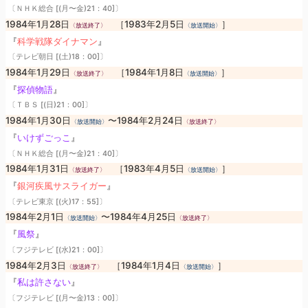
〔ＮＨＫ総合 [(月〜金)21：40]〕
1984年1月28日
［1983年2月5日
］
〈放送終了〉
〈放送開始〉
『
科学戦隊ダイナマン
』
〔テレビ朝日 [(土)18：00]〕
1984年1月29日
［1984年1月8日
］
〈放送終了〉
〈放送開始〉
『
探偵物語
』
〔ＴＢＳ [(日)21：00]〕
1984年1月30日
〜1984年2月24日
〈放送開始〉
〈放送終了〉
『
いけずごっこ
』
〔ＮＨＫ総合 [(月〜金)21：40]〕
1984年1月31日
［1983年4月5日
］
〈放送終了〉
〈放送開始〉
『
銀河疾風サスライガー
』
〔テレビ東京 [(火)17：55]〕
1984年2月1日
〜1984年4月25日
〈放送開始〉
〈放送終了〉
『
風祭
』
〔フジテレビ [(水)21：00]〕
1984年2月3日
［1984年1月4日
］
〈放送終了〉
〈放送開始〉
『
私は許さない
』
〔フジテレビ [(月〜金)13：00]〕