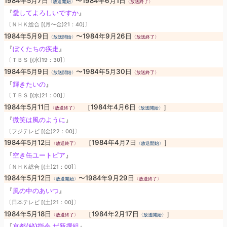
1984年5月7日
〜1984年6月1日
〈放送開始〉
〈放送終了〉
『
愛してよろしいですか
』
〔ＮＨＫ総合 [(月〜金)21：40]〕
1984年5月9日
〜1984年9月26日
〈放送開始〉
〈放送終了〉
『
ぼくたちの疾走
』
〔ＴＢＳ [(水)19：30]〕
1984年5月9日
〜1984年5月30日
〈放送開始〉
〈放送終了〉
『
輝きたいの
』
〔ＴＢＳ [(水)21：00]〕
1984年5月11日
［1984年4月6日
］
〈放送終了〉
〈放送開始〉
『
微笑は風のように
』
〔フジテレビ [(金)22：00]〕
1984年5月12日
［1984年4月7日
］
〈放送終了〉
〈放送開始〉
『
空き缶ユートピア
』
〔ＮＨＫ総合 [(土)21：00]〕
1984年5月12日
〜1984年9月29日
〈放送開始〉
〈放送終了〉
『
風の中のあいつ
』
〔日本テレビ [(土)21：00]〕
1984年5月18日
［1984年2月17日
］
〈放送終了〉
〈放送開始〉
『
京都(秘)指令 ザ新撰組
』