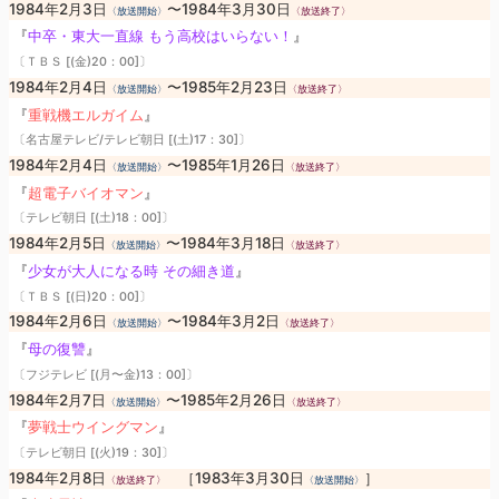
1984年2月3日
〜1984年3月30日
〈放送開始〉
〈放送終了〉
『
中卒・東大一直線 もう高校はいらない！
』
〔ＴＢＳ [(金)20：00]〕
1984年2月4日
〜1985年2月23日
〈放送開始〉
〈放送終了〉
『
重戦機エルガイム
』
〔名古屋テレビ/テレビ朝日 [(土)17：30]〕
1984年2月4日
〜1985年1月26日
〈放送開始〉
〈放送終了〉
『
超電子バイオマン
』
〔テレビ朝日 [(土)18：00]〕
1984年2月5日
〜1984年3月18日
〈放送開始〉
〈放送終了〉
『
少女が大人になる時 その細き道
』
〔ＴＢＳ [(日)20：00]〕
1984年2月6日
〜1984年3月2日
〈放送開始〉
〈放送終了〉
『
母の復讐
』
〔フジテレビ [(月〜金)13：00]〕
1984年2月7日
〜1985年2月26日
〈放送開始〉
〈放送終了〉
『
夢戦士ウイングマン
』
〔テレビ朝日 [(火)19：30]〕
1984年2月8日
［1983年3月30日
］
〈放送終了〉
〈放送開始〉