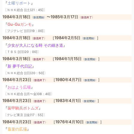
『
土曜リポート
』
〔ＮＨＫ総合 [(土)21：45]〕
1984年3月18日
〜1985年3月17日
〈放送開始〉
〈放送終了〉
『
Gu-Guガンモ
』
〔フジテレビ [(日)19：00]〕
1984年3月18日
［1984年2月5日
］
〈放送終了〉
〈放送開始〉
『
少女が大人になる時 その細き道
』
〔ＴＢＳ [(日)20：00]〕
1984年3月18日
［1984年1月15日
］
〈放送終了〉
〈放送開始〉
『
新 夢千代日記
』
〔ＮＨＫ総合 [(日)20：50]〕
1984年3月23日
［1980年4月7日
］
〈放送終了〉
〈放送開始〉
『
おはよう広場
』
〔ＮＨＫ総合 [(月〜金)08：40]〕
1984年3月23日
［1983年4月1日
］
〈放送終了〉
〈放送開始〉
『
装甲騎兵ボトムズ
』
〔テレビ東京 [(金)17：55]〕
1984年3月23日
［1976年4月10日
］
〈放送終了〉
〈放送開始〉
『
音楽の広場
』