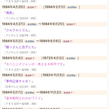
〔ＴＢＳ [(月〜金)13：00]〕
1984年4月25日
［1984年2月1日
］
〈放送終了〉
〈放送開始〉
『
風祭
』
〔フジテレビ [(水)21：00]〕
1984年4月27日
〜1984年9月21日
〈放送開始〉
〈放送終了〉
『
クルクルくりん
』
〔フジテレビ [(金)19：00]〕
1984年5月2日
〜1984年6月6日
〈放送開始〉
〈放送終了〉
『
蝶々さんと息子たち
』
〔フジテレビ [(水)21：00]〕
1984年5月4日
［1972年4月3日
］
〈放送終了〉
〈放送開始〉
『
モーニングジャンボ・奥さま８時半です
』
〔ＴＢＳ [(月〜金)08：30]〕
1984年5月5日
［1983年11月5日
］
〈放送終了〉
〈放送開始〉
『
事件記者チャボ！
』
〔日本テレビ [(土)21：00]〕
1984年5月7日
〜1984年11月2日
〈放送開始〉
〈放送終了〉
『
森本毅郎さわやかワイド
』
〔ＴＢＳ [(月〜金)08：30]〕