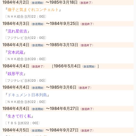
1984年4月2日
〜1985年3月18日
〈放送開始〉
〈放送終了〉
『
徹子と気まぐれコンチェルト
』
〔ＮＨＫ総合 [(月)22：00]〕
1984年4月3日
〜1984年9月25日
〈放送開始〉
〈放送終了〉
『
流れ星佐吉
』
〔フジテレビ [(火)22：00]〕
1984年4月4日
〜1985年3月13日
〈放送開始〉
〈放送終了〉
『
宮本武蔵
』
〔ＮＨＫ総合 [(水)20：00]〕
1984年4月4日
［1966年5月4日
］
〈放送終了〉
〈放送開始〉
『
銭形平次
』
〔フジテレビ [(水)20：00]〕
1984年4月4日
〜1985年3月6日
〈放送開始〉
〈放送終了〉
『
ドキュメント日本列島
』
〔ＮＨＫ総合 [(水)22：00]〕
1984年4月4日
〜1984年6月27日
〈放送開始〉
〈放送終了〉
『
生きて行く私
』
〔ＴＢＳ [(水)22：00]〕
1984年4月5日
〜1984年9月27日
〈放送開始〉
〈放送終了〉