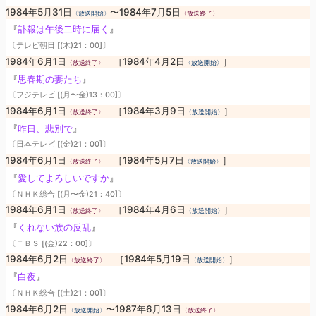
1984年5月31日
〜1984年7月5日
〈放送開始〉
〈放送終了〉
『
訃報は午後二時に届く
』
〔テレビ朝日 [(木)21：00]〕
1984年6月1日
［1984年4月2日
］
〈放送終了〉
〈放送開始〉
『
思春期の妻たち
』
〔フジテレビ [(月〜金)13：00]〕
1984年6月1日
［1984年3月9日
］
〈放送終了〉
〈放送開始〉
『
昨日、悲別で
』
〔日本テレビ [(金)21：00]〕
1984年6月1日
［1984年5月7日
］
〈放送終了〉
〈放送開始〉
『
愛してよろしいですか
』
〔ＮＨＫ総合 [(月〜金)21：40]〕
1984年6月1日
［1984年4月6日
］
〈放送終了〉
〈放送開始〉
『
くれない族の反乱
』
〔ＴＢＳ [(金)22：00]〕
1984年6月2日
［1984年5月19日
］
〈放送終了〉
〈放送開始〉
『
白夜
』
〔ＮＨＫ総合 [(土)21：00]〕
1984年6月2日
〜1987年6月13日
〈放送開始〉
〈放送終了〉