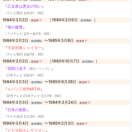
『
乙女座は悪女の匂い
』
〔テレビ朝日 [(木)21：00]〕
1984年3月2日
［1984年2月6日
］
〈放送終了〉
〈放送開始〉
『
母の復讐
』
〔フジテレビ [(月〜金)13：00]〕
1984年3月2日
〜1985年3月8日
〈放送開始〉
〈放送終了〉
『
宇宙刑事シャイダー
』
〔テレビ朝日 [(金)19：30]〕
1984年3月2日
［1983年10月7日
］
〈放送終了〉
〈放送開始〉
『
花咲け花子
』
（第2シリーズ）
〔日本テレビ [(金)21：00]〕
1984年3月3日
〜1985年9月28日
〈放送開始〉
〈放送終了〉
『
ルパン三世PARTIII
』
〔読売テレビ/日本テレビ [(土)19：00]〕
1984年3月3日
〜1984年3月24日
〈放送開始〉
〈放送終了〉
『
日本の面影
』
〔ＮＨＫ総合 [(土)20：00]〕
1984年3月4日
〜1985年2月3日
〈放送開始〉
〈放送終了〉
『
ビデオ戦士レザリオン
』