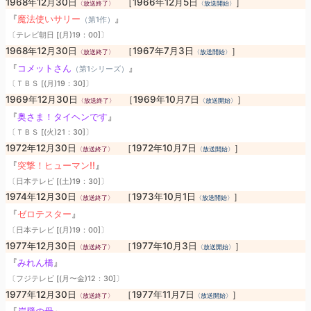
1968年12月30日
［1966年12月5日
］
〈放送終了〉
〈放送開始〉
『
魔法使いサリー
』
（第1作）
〔テレビ朝日 [(月)19：00]〕
1968年12月30日
［1967年7月3日
］
〈放送終了〉
〈放送開始〉
『
コメットさん
』
（第1シリーズ）
〔ＴＢＳ [(月)19：30]〕
1969年12月30日
［1969年10月7日
］
〈放送終了〉
〈放送開始〉
『
奥さま！タイヘンです
』
〔ＴＢＳ [(火)21：30]〕
1972年12月30日
［1972年10月7日
］
〈放送終了〉
〈放送開始〉
『
突撃！ヒューマン!!
』
〔日本テレビ [(土)19：30]〕
1974年12月30日
［1973年10月1日
］
〈放送終了〉
〈放送開始〉
『
ゼロテスター
』
〔日本テレビ [(月)19：00]〕
1977年12月30日
［1977年10月3日
］
〈放送終了〉
〈放送開始〉
『
みれん橋
』
〔フジテレビ [(月〜金)12：30]〕
1977年12月30日
［1977年11月7日
］
〈放送終了〉
〈放送開始〉