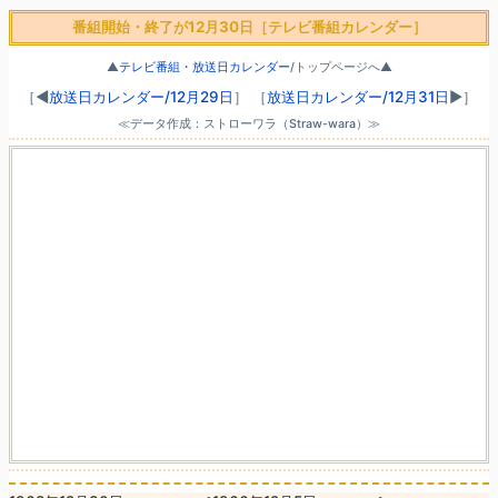
番組開始・終了が12月30日［テレビ番組カレンダー］
▲
テレビ番組・放送日カレンダー
/トップページへ▲
［◀
放送日カレンダー/12月29日
］
［
放送日カレンダー/12月31日
▶］
≪データ作成：ストローワラ（Straw-wara）≫