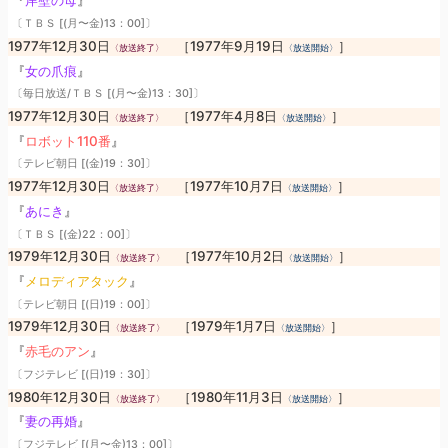
『
岸壁の母
』
〔ＴＢＳ [(月〜金)13：00]〕
1977年12月30日
［1977年9月19日
］
〈放送終了〉
〈放送開始〉
『
女の爪痕
』
〔毎日放送/ＴＢＳ [(月〜金)13：30]〕
1977年12月30日
［1977年4月8日
］
〈放送終了〉
〈放送開始〉
『
ロボット110番
』
〔テレビ朝日 [(金)19：30]〕
1977年12月30日
［1977年10月7日
］
〈放送終了〉
〈放送開始〉
『
あにき
』
〔ＴＢＳ [(金)22：00]〕
1979年12月30日
［1977年10月2日
］
〈放送終了〉
〈放送開始〉
『
メロディアタック
』
〔テレビ朝日 [(日)19：00]〕
1979年12月30日
［1979年1月7日
］
〈放送終了〉
〈放送開始〉
『
赤毛のアン
』
〔フジテレビ [(日)19：30]〕
1980年12月30日
［1980年11月3日
］
〈放送終了〉
〈放送開始〉
『
妻の再婚
』
〔フジテレビ [(月〜金)13：00]〕