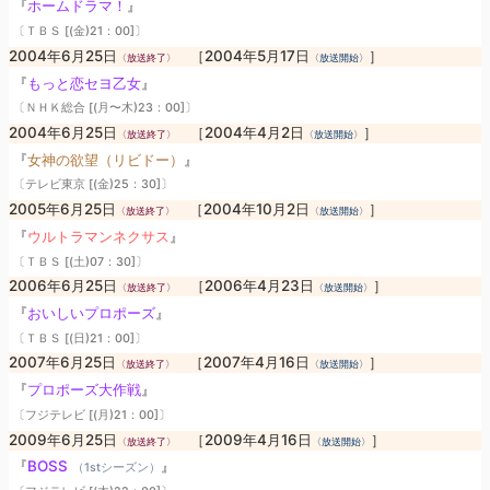
『
ホームドラマ！
』
〔ＴＢＳ [(金)21：00]〕
2004年6月25日
［2004年5月17日
］
〈放送終了〉
〈放送開始〉
『
もっと恋セヨ乙女
』
〔ＮＨＫ総合 [(月〜木)23：00]〕
2004年6月25日
［2004年4月2日
］
〈放送終了〉
〈放送開始〉
『
女神の欲望（リビドー）
』
〔テレビ東京 [(金)25：30]〕
2005年6月25日
［2004年10月2日
］
〈放送終了〉
〈放送開始〉
『
ウルトラマンネクサス
』
〔ＴＢＳ [(土)07：30]〕
2006年6月25日
［2006年4月23日
］
〈放送終了〉
〈放送開始〉
『
おいしいプロポーズ
』
〔ＴＢＳ [(日)21：00]〕
2007年6月25日
［2007年4月16日
］
〈放送終了〉
〈放送開始〉
『
プロポーズ大作戦
』
〔フジテレビ [(月)21：00]〕
2009年6月25日
［2009年4月16日
］
〈放送終了〉
〈放送開始〉
『
BOSS
』
（1stシーズン）