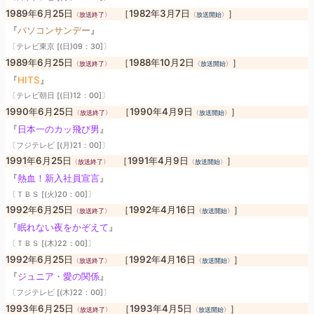
1989年6月25日
［1982年3月7日
］
〈放送終了〉
〈放送開始〉
『
パソコンサンデー
』
〔テレビ東京 [(日)09：30]〕
1989年6月25日
［1988年10月2日
］
〈放送終了〉
〈放送開始〉
『
HITS
』
〔テレビ朝日 [(日)12：00]〕
1990年6月25日
［1990年4月9日
］
〈放送終了〉
〈放送開始〉
『
日本一のカッ飛び男
』
〔フジテレビ [(月)21：00]〕
1991年6月25日
［1991年4月9日
］
〈放送終了〉
〈放送開始〉
『
熱血！新入社員宣言
』
〔ＴＢＳ [(火)20：00]〕
1992年6月25日
［1992年4月16日
］
〈放送終了〉
〈放送開始〉
『
眠れない夜をかぞえて
』
〔ＴＢＳ [(木)22：00]〕
1992年6月25日
［1992年4月16日
］
〈放送終了〉
〈放送開始〉
『
ジュニア・愛の関係
』
〔フジテレビ [(木)22：00]〕
1993年6月25日
［1993年4月5日
］
〈放送終了〉
〈放送開始〉