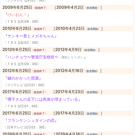
〔フジテレビ [(木)22：00]〕
2009年6月25日
［2009年4月2日
］
〈放送終了〉
〈放送開始〉
『
けいおん！
』
〔ＴＢＳ [(木)26：00]〕
2010年6月25日
［2010年4月23日
］
〈放送終了〉
〈放送開始〉
『
ヤンキー君とメガネちゃん
』
〔ＴＢＳ [(金)22：00]〕
2012年6月25日
［2012年4月9日
］
〈放送終了〉
〈放送開始〉
『
ハンチョウ〜警視庁安積班〜
』
（第5シリーズ）
〔ＴＢＳ [(月)20：00]〕
2012年6月25日
［2012年4月16日
］
〈放送終了〉
〈放送開始〉
『
鍵のかかった部屋
』
〔フジテレビ [(月)21：00]〕
2017年6月25日
［2017年4月23日
］
〈放送終了〉
〈放送開始〉
『
櫻子さんの足下には死体が埋まっている
』
〔ＴＢＳ [(日)21：00]〕
2017年6月25日
［2017年4月23日
］
〈放送終了〉
〈放送開始〉
『
フランケンシュタインの恋
』
〔日本テレビ [(日)22：30]〕
2019年6月25日
［2019年4月16日
］
〈放送終了〉
〈放送開始〉