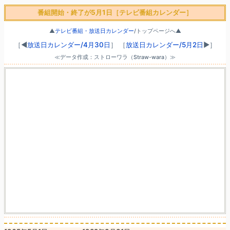
番組開始・終了が5月1日［テレビ番組カレンダー］
▲
テレビ番組・放送日カレンダー
/トップページへ▲
［◀
放送日カレンダー/4月30日
］
［
放送日カレンダー/5月2日
▶］
≪データ作成：ストローワラ（Straw-wara）≫