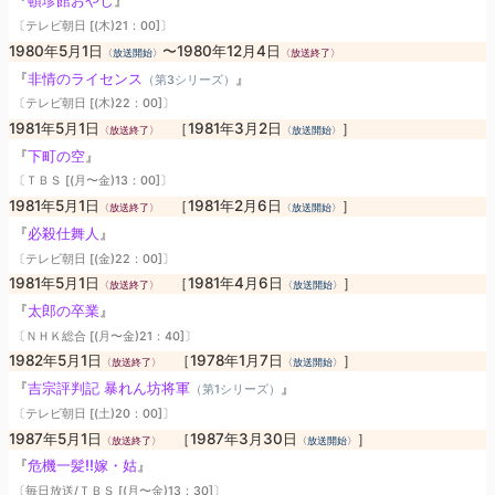
『
頓珍館おやじ
』
〔テレビ朝日 [(木)21：00]〕
1980年5月1日
〜1980年12月4日
〈放送開始〉
〈放送終了〉
『
非情のライセンス
』
（第3シリーズ）
〔テレビ朝日 [(木)22：00]〕
1981年5月1日
［1981年3月2日
］
〈放送終了〉
〈放送開始〉
『
下町の空
』
〔ＴＢＳ [(月〜金)13：00]〕
1981年5月1日
［1981年2月6日
］
〈放送終了〉
〈放送開始〉
『
必殺仕舞人
』
〔テレビ朝日 [(金)22：00]〕
1981年5月1日
［1981年4月6日
］
〈放送終了〉
〈放送開始〉
『
太郎の卒業
』
〔ＮＨＫ総合 [(月〜金)21：40]〕
1982年5月1日
［1978年1月7日
］
〈放送終了〉
〈放送開始〉
『
吉宗評判記 暴れん坊将軍
』
（第1シリーズ）
〔テレビ朝日 [(土)20：00]〕
1987年5月1日
［1987年3月30日
］
〈放送終了〉
〈放送開始〉
『
危機一髪!!嫁・姑
』
〔毎日放送/ＴＢＳ [(月〜金)13：30]〕