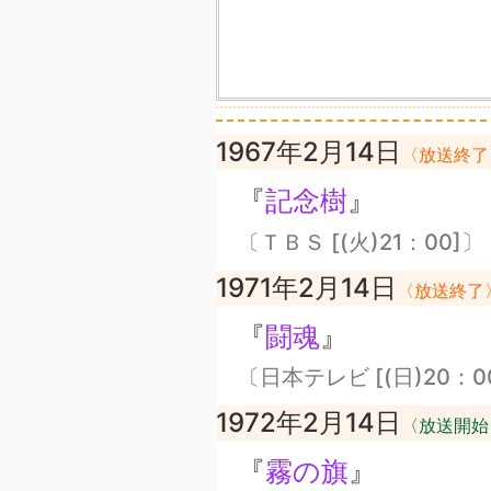
1967年2月14日
〈放送終了
『
記念樹
』
〔ＴＢＳ [(火)21：00]〕
1971年2月14日
〈放送終了
『
闘魂
』
〔日本テレビ [(日)20：0
1972年2月14日
〈放送開始
『
霧の旗
』