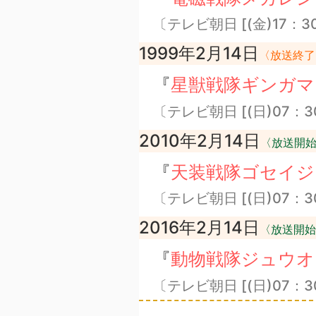
〔テレビ朝日 [(金)17：3
1999年2月14日
〈放送終了
『
星獣戦隊ギンガマ
〔テレビ朝日 [(日)07：3
2010年2月14日
〈放送開
『
天装戦隊ゴセイジ
〔テレビ朝日 [(日)07：3
2016年2月14日
〈放送開始
『
動物戦隊ジュウオ
〔テレビ朝日 [(日)07：3