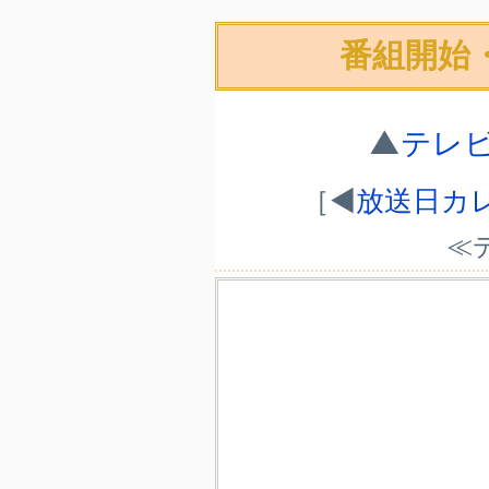
番組開始
▲
テレ
［◀
放送日カレ
≪