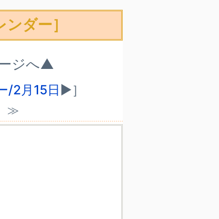
レンダー］
ページへ▲
/2月15日
▶］
）≫