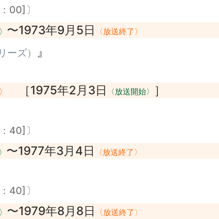
：00]〕
〜1973年9月5日
〉
〈放送終了〉
』
リーズ）
［1975年2月3日
］
〉
〈放送開始〉
：40]〕
〜1977年3月4日
〉
〈放送終了〉
：40]〕
〜1979年8月8日
〉
〈放送終了〉