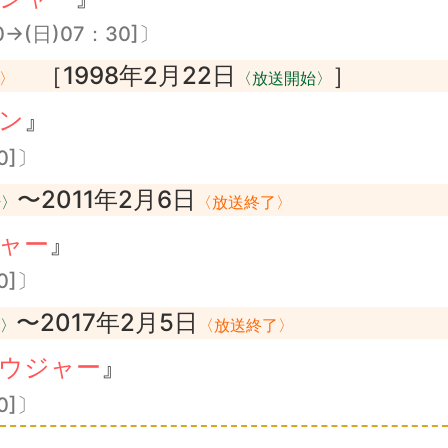
0→(日)07：30]〕
［1998年2月22日
］
〉
〈放送開始〉
ン
』
0]〕
〜2011年2月6日
始〉
〈放送終了〉
ャー
』
0]〕
〜2017年2月5日
〉
〈放送終了〉
ウジャー
』
0]〕