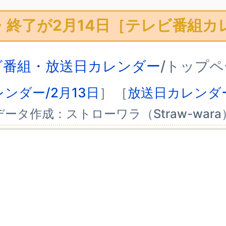
・終了が2月14日［テレビ番組カ
ビ番組・放送日カレンダー
/トップ
ンダー/2月13日
］
［
放送日カレンダー
データ作成：ストローワラ（Straw-wara