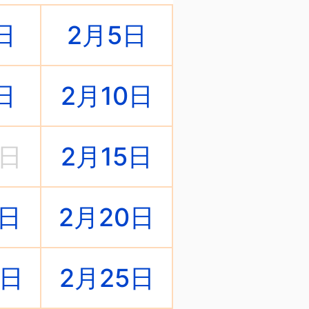
日
2月5日
日
2月10日
4日
2月15日
9日
2月20日
4日
2月25日