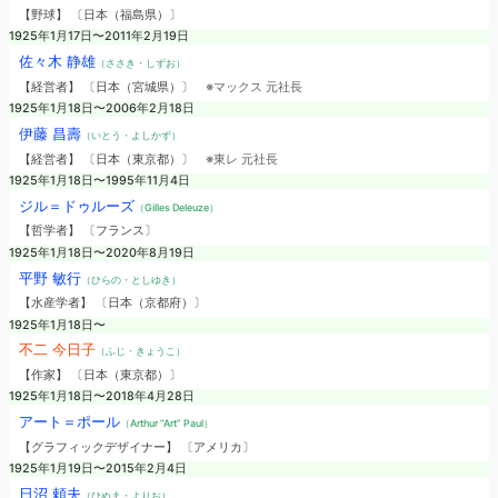
【野球】 〔日本（福島県）〕
1925年1月17日〜2011年2月19日
佐々木 静雄
（ささき・しずお）
【経営者】 〔日本（宮城県）〕
※マックス 元社長
1925年1月18日〜2006年2月18日
伊藤 昌壽
（いとう・よしかず）
【経営者】 〔日本（東京都）〕
※東レ 元社長
1925年1月18日〜1995年11月4日
ジル＝ドゥルーズ
（Gilles Deleuze）
【哲学者】 〔フランス〕
1925年1月18日〜2020年8月19日
平野 敏行
（ひらの・としゆき）
【水産学者】 〔日本（京都府）〕
1925年1月18日〜
不二 今日子
（ふじ・きょうこ）
【作家】 〔日本（東京都）〕
1925年1月18日〜2018年4月28日
アート＝ポール
（Arthur “Art” Paul）
【グラフィックデザイナー】 〔アメリカ〕
1925年1月19日〜2015年2月4日
日沼 頼夫
（ひぬま・よりお）