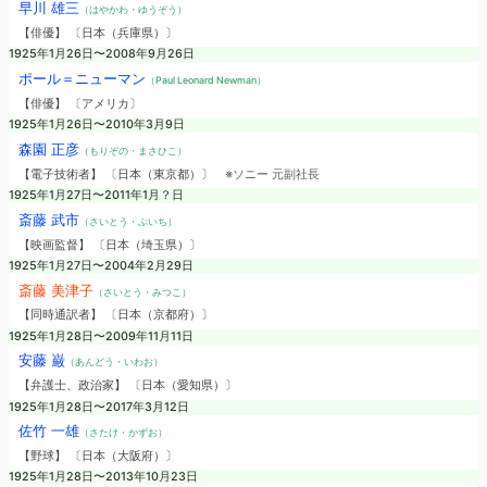
早川 雄三
（はやかわ・ゆうぞう）
【俳優】 〔日本（兵庫県）〕
1925年1月26日〜2008年9月26日
ポール＝ニューマン
（Paul Leonard Newman）
【俳優】 〔アメリカ〕
1925年1月26日〜2010年3月9日
森園 正彦
（もりぞの・まさひこ）
【電子技術者】 〔日本（東京都）〕
※ソニー 元副社長
1925年1月27日〜2011年1月？日
斎藤 武市
（さいとう・ぶいち）
【映画監督】 〔日本（埼玉県）〕
1925年1月27日〜2004年2月29日
斎藤 美津子
（さいとう・みつこ）
【同時通訳者】 〔日本（京都府）〕
1925年1月28日〜2009年11月11日
安藤 巌
（あんどう・いわお）
【弁護士、政治家】 〔日本（愛知県）〕
1925年1月28日〜2017年3月12日
佐竹 一雄
（さたけ・かずお）
【野球】 〔日本（大阪府）〕
1925年1月28日〜2013年10月23日