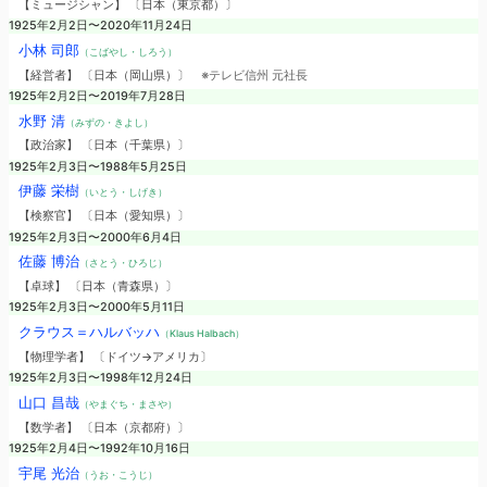
【ミュージシャン】 〔日本（東京都）〕
1925年2月2日〜2020年11月24日
小林 司郎
（こばやし・しろう）
【経営者】 〔日本（岡山県）〕
※テレビ信州 元社長
1925年2月2日〜2019年7月28日
水野 清
（みずの・きよし）
【政治家】 〔日本（千葉県）〕
1925年2月3日〜1988年5月25日
伊藤 栄樹
（いとう・しげき）
【検察官】 〔日本（愛知県）〕
1925年2月3日〜2000年6月4日
佐藤 博治
（さとう・ひろじ）
【卓球】 〔日本（青森県）〕
1925年2月3日〜2000年5月11日
クラウス＝ハルバッハ
（Klaus Halbach）
【物理学者】 〔ドイツ→アメリカ〕
1925年2月3日〜1998年12月24日
山口 昌哉
（やまぐち・まさや）
【数学者】 〔日本（京都府）〕
1925年2月4日〜1992年10月16日
宇尾 光治
（うお・こうじ）