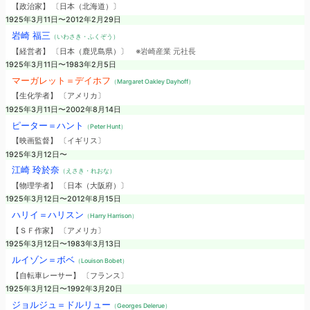
【政治家】 〔日本（北海道）〕
1925年3月11日〜2012年2月29日
岩崎 福三
（いわさき・ふくぞう）
【経営者】 〔日本（鹿児島県）〕
※岩崎産業 元社長
1925年3月11日〜1983年2月5日
マーガレット＝デイホフ
（Margaret Oakley Dayhoff）
【生化学者】 〔アメリカ〕
1925年3月11日〜2002年8月14日
ピーター＝ハント
（Peter Hunt）
【映画監督】 〔イギリス〕
1925年3月12日〜
江崎 玲於奈
（えさき・れおな）
【物理学者】 〔日本（大阪府）〕
1925年3月12日〜2012年8月15日
ハリイ＝ハリスン
（Harry Harrison）
【ＳＦ作家】 〔アメリカ〕
1925年3月12日〜1983年3月13日
ルイゾン＝ボベ
（Louison Bobet）
【自転車レーサー】 〔フランス〕
1925年3月12日〜1992年3月20日
ジョルジュ＝ドルリュー
（Georges Delerue）