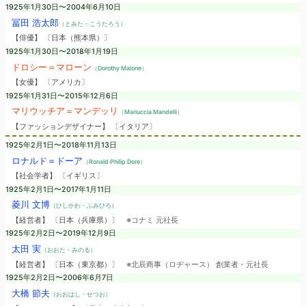
1925年1月30日〜2004年6月10日
冨田 浩太郎
（とみた・こうたろう）
【俳優】 〔日本（熊本県）〕
1925年1月30日〜2018年1月19日
ドロシー＝マローン
（Dorothy Malone）
【女優】 〔アメリカ〕
1925年1月31日〜2015年12月6日
マリウッチア＝マンデッリ
（Mariuccia Mandelli）
【ファッションデザイナー】 〔イタリア〕
1925年2月1日〜2018年11月13日
ロナルド＝ドーア
（Ronald Philip Dore）
【社会学者】 〔イギリス〕
1925年2月1日〜2017年1月11日
菱川 文博
（ひしかわ・ふみひろ）
【経営者】 〔日本（兵庫県）〕
※コナミ 元社長
1925年2月2日〜2019年12月9日
太田 実
（おおた・みのる）
【経営者】 〔日本（東京都）〕
※北辰商事（ロヂャース） 創業者・元社長
1925年2月2日〜2006年6月7日
大橋 節夫
（おおはし・せつお）