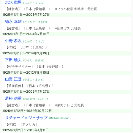
志水 徹男
（しみず・てつお）
【経営者】 〔日本（愛知県）〕
※フタバ化学 創業者・元社長
1925年1月1日〜2005年7月27日
徳永 幸雄
（とくなが・ゆきお）
【経営者】 〔日本（広島県）〕
※広島ガス 元社長
1925年1月1日〜2004年7月16日
中野 孝次
（なかの・こうじ）
【作家】 〔日本（千葉県）〕
1925年1月1日〜2014年3月19日
平田 暁夫
（ひらた・あきお）
【帽子デザイナー】 〔日本（長野県）〕
1925年1月1日〜2012年8月15日
山野 正登
（やまの・まさと）
【通産官僚】 〔日本（広島県）〕
1925年1月1日〜2005年7月27日
若松 信重
（わかまつ・のぶしげ）
【経営者】 〔日本（愛知県）〕
※東海テレビ 元社長
1925年1月2日〜1982年10月22日
リチャード＝ジェサップ
（Richard Jessup）
【作家】 〔アメリカ〕
1925年1月2日〜2015年1月11日