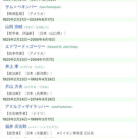
サム＝ペキンパー
（Sam Peckinpah）
【映画監督】 〔アメリカ〕
1925年2月21日〜2024年6月17日
山田 宗睦
（やまだ・むねむつ）
【哲学者、評論家】 〔日本（山口県）〕
1925年2月22日〜2000年4月15日
エドワード＝ゴーリー
（Edward St. John Gorey）
【絵本作家】 〔アメリカ〕
1925年2月23日〜2004年11月7日
井上 孝
（いのうえ・たかし）
【政治家】 〔日本（新潟県）〕
1925年2月23日〜1992年4月26日
片山 力夫
（かたやま・りきお）
【政治家】 〔日本（兵庫県）〕
1925年2月24日〜2014年4月26日
アドルフ＝ザイラッハー
（Adolf Seilacher）
【古生物学者】 〔ドイツ〕
1925年2月24日〜1999年3月17日
福井 庄次郎
（ふくい・しょうじろう）
【経営者】 〔日本（大阪府）〕
※ライオン事務器 元社長