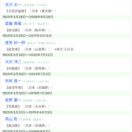
北川 太一
（きたがわ・たいち）
【文芸評論家】 〔日本（東京都）〕
1925年3月28日〜2009年9月29日
斎藤 善蔵
（さいとう・ぜんぞう）
【政治家】 〔日本（栃木県）〕
1925年3月28日〜2017年4月12日
渡里 杉一郎
（わたり・すぎいちろう）
【経営者】 〔日本（山形県）〕
※東芝 元社長
1925年3月29日〜2020年7月22日
大沢 浄二
（おおさわ・じょうじ）
【作曲家】 〔日本（群馬県）〕
1925年3月30日〜2024年7月3日
市村 真一
（いちむら・しんいち）
【経済学者】 〔日本（京都府）〕
1925年3月30日〜2019年1月30日
長野 重一
（ながの・しげいち）
【写真家】 〔日本（大分県）〕
1925年3月31日〜2015年4月23日
高山 彰
（たかやま・あきら）
【政治家】 〔日本（宮城県）〕
1925年3月31日〜2009年9月7日