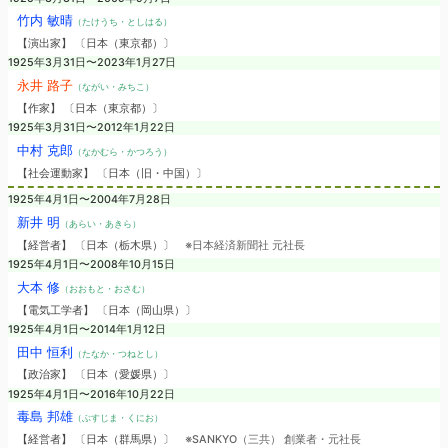
竹内 敏晴
（たけうち・としはる）
【演出家】 〔日本（東京都）〕
1925年3月31日〜2023年1月27日
永井 路子
（ながい・みちこ）
【作家】 〔日本（東京都）〕
1925年3月31日〜2012年1月22日
中村 克郎
（なかむら・かつろう）
【社会運動家】 〔日本（旧・中国）〕
1925年4月1日〜2004年7月28日
新井 明
（あらい・あきら）
【経営者】 〔日本（栃木県）〕
※日本経済新聞社 元社長
1925年4月1日〜2008年10月15日
大本 修
（おおもと・おさむ）
【電気工学者】 〔日本（岡山県）〕
1925年4月1日〜2014年1月12日
田中 恒利
（たなか・つねとし）
【政治家】 〔日本（愛媛県）〕
1925年4月1日〜2016年10月22日
毒島 邦雄
（ぶすじま・くにお）
【経営者】 〔日本（群馬県）〕
※SANKYO（三共） 創業者・元社長