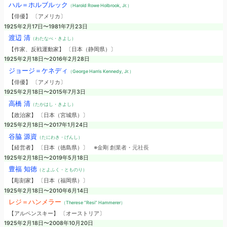
ハル＝ホルブルック
（Harold Rowe Holbrook, Jr.）
【俳優】 〔アメリカ〕
1925年2月17日〜1981年7月23日
渡辺 清
（わたなべ・きよし）
【作家、反戦運動家】 〔日本（静岡県）〕
1925年2月18日〜2016年2月28日
ジョージ＝ケネディ
（George Harris Kennedy, Jr.）
【俳優】 〔アメリカ〕
1925年2月18日〜2015年7月3日
高橋 清
（たかはし・きよし）
【政治家】 〔日本（宮城県）〕
1925年2月18日〜2017年1月24日
谷脇 源資
（たにわき・げんし）
【経営者】 〔日本（徳島県）〕
※金剛 創業者・元社長
1925年2月18日〜2019年5月18日
豊福 知徳
（とよふく・とものり）
【彫刻家】 〔日本（福岡県）〕
1925年2月18日〜2010年6月14日
レジ＝ハンメラー
（Therese “Resi” Hammerer）
【アルペンスキー】 〔オーストリア〕
1925年2月18日〜2008年10月20日