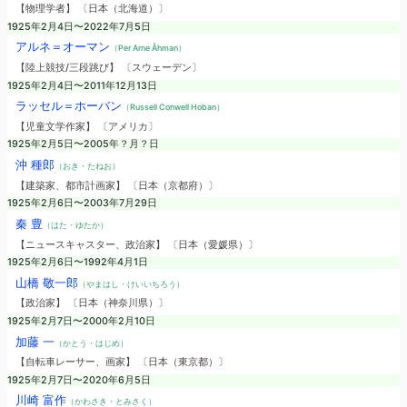
【物理学者】 〔日本（北海道）〕
1925年2月4日〜2022年7月5日
アルネ＝オーマン
（Per Arne Åhman）
【陸上競技/三段跳び】 〔スウェーデン〕
1925年2月4日〜2011年12月13日
ラッセル＝ホーバン
（Russell Conwell Hoban）
【児童文学作家】 〔アメリカ〕
1925年2月5日〜2005年？月？日
沖 種郎
（おき・たねお）
【建築家、都市計画家】 〔日本（京都府）〕
1925年2月6日〜2003年7月29日
秦 豊
（はた・ゆたか）
【ニュースキャスター、政治家】 〔日本（愛媛県）〕
1925年2月6日〜1992年4月1日
山橋 敬一郎
（やまはし・けいいちろう）
【政治家】 〔日本（神奈川県）〕
1925年2月7日〜2000年2月10日
加藤 一
（かとう・はじめ）
【自転車レーサー、画家】 〔日本（東京都）〕
1925年2月7日〜2020年6月5日
川崎 富作
（かわさき・とみさく）