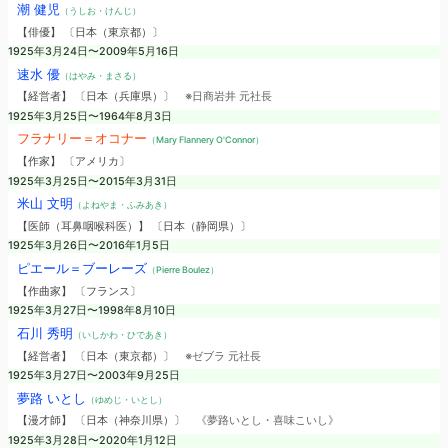
潮 健児
（うしお・けんじ）
【俳優】 〔日本（東京都）〕
1925年3月24日〜2009年5月16日
速水 優
（はやみ・まさる）
【経営者】 〔日本（兵庫県）〕
※日商岩井 元社長
1925年3月25日〜1964年8月3日
フラナリー＝オコナー
（Mary Flannery O'Connor）
【作家】 〔アメリカ〕
1925年3月25日〜2015年3月31日
米山 文明
（よねやま・ふみあき）
【医師（耳鼻咽喉科医）】 〔日本（静岡県）〕
1925年3月26日〜2016年1月5日
ピエール＝ブーレーズ
（Pierre Boulez）
【作曲家】 〔フランス〕
1925年3月27日〜1998年8月10日
石川 秀明
（いしかわ・ひであき）
【経営者】 〔日本（東京都）〕
※ゼブラ 元社長
1925年3月27日〜2003年9月25日
夢路 いとし
（ゆめじ・いとし）
【漫才師】 〔日本（神奈川県）〕
《夢路いとし・喜味こいし》
1925年3月28日〜2020年1月12日