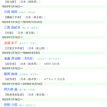
【政治家】 〔日本（徳島県）〕
1925年1月14日〜
川田 裕郎
（かわた・みちお）
【機械工学者】 〔日本（東京都）〕
1925年1月14日〜1970年11月25日
三島 由紀夫
（みしま・ゆきお）
【作家】 〔日本（東京都）〕
1925年1月15日〜
遠藤 和子
（えんどう・かずこ）
【児童文学作家】 〔日本（富山県）〕
1925年1月15日〜1989年9月9日
遠藤 斉治朗 〈2代目〉
（えんどう・さいじろう）
【経営者】 〔日本（岐阜県）〕
※貝印 元社長
1925年1月15日〜
殿岡 政雄
（とのおか・まさお）
【経営者】 〔日本（栃木県）〕
※アキレス 元社長
1925年1月16日〜2018年10月14日
阿久根 巌
（あくね・いわお）
【映画美術監督】 〔日本（東京都）〕
1925年1月16日〜
阿部 八郎
（あべ・はちろう）