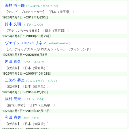
海林 澣一郎
（うみばやし・かんいちろう）
【テレビ・プロデューサー】 〔日本（埼玉県）〕
1925年1月4日〜2013年1月20日
鈴木 文彌
（すずき・ぶんや）
【アナウンサー/ＮＨＫ】 〔日本（東京都）〕
1925年1月4日〜2003年10月24日
ヴェイッコ＝ハクリネン
（Veikko Hakulinen）
【ノルディックスキー/クロスカントリー】 〔フィンランド〕
1925年1月5日〜2026年6月5日
内田 喜久
（うちだ・よしひさ）
【政治家】 〔日本（愛知県）〕
1925年1月5日〜2005年10月28日
三笑亭 夢楽
（さんしょうてい・むらく）
【落語家】 〔日本（岐阜県）〕
1925年1月5日〜2016年12月5日
福村 晃夫
（ふくむら・てるお）
【情報工学者】 〔日本（広島県）〕
1925年1月5日〜2016年12月18日
和田 貞夫
（わだ・さだお）
【政治家】 〔日本（大阪府）〕