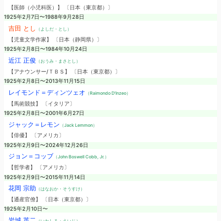
【医師（小児科医）】 〔日本（東京都）〕
1925年2月7日〜1988年9月28日
吉田 とし
（よしだ・とし）
【児童文学作家】 〔日本（静岡県）〕
1925年2月8日〜1984年10月24日
近江 正俊
（おうみ・まさとし）
【アナウンサー/ＴＢＳ】 〔日本（東京都）〕
1925年2月8日〜2013年11月15日
レイモンド＝ディンツェオ
（Raimondo D'Inzeo）
【馬術競技】 〔イタリア〕
1925年2月8日〜2001年6月27日
ジャック＝レモン
（Jack Lemmon）
【俳優】 〔アメリカ〕
1925年2月9日〜2024年12月26日
ジョン＝コッブ
（John Boswell Cobb, Jr.）
【哲学者】 〔アメリカ〕
1925年2月9日〜2015年11月14日
花岡 宗助
（はなおか・そうすけ）
【通産官僚】 〔日本（東京都）〕
1925年2月10日〜
岩城 英二
（いわしろ・えいじ）