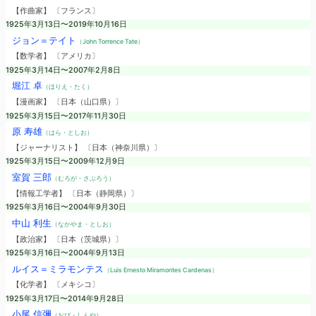
【作曲家】 〔フランス〕
1925年3月13日〜2019年10月16日
ジョン＝テイト
（John Torrence Tate）
【数学者】 〔アメリカ〕
1925年3月14日〜2007年2月8日
堀江 卓
（ほりえ・たく）
【漫画家】 〔日本（山口県）〕
1925年3月15日〜2017年11月30日
原 寿雄
（はら・としお）
【ジャーナリスト】 〔日本（神奈川県）〕
1925年3月15日〜2009年12月9日
室賀 三郎
（むろが・さぶろう）
【情報工学者】 〔日本（静岡県）〕
1925年3月16日〜2004年9月30日
中山 利生
（なかやま・としお）
【政治家】 〔日本（茨城県）〕
1925年3月16日〜2004年9月13日
ルイス＝ミラモンテス
（Luis Ernesto Miramontes Cardenas）
【化学者】 〔メキシコ〕
1925年3月17日〜2014年9月28日
小尾 信彌
（おび・しんや）