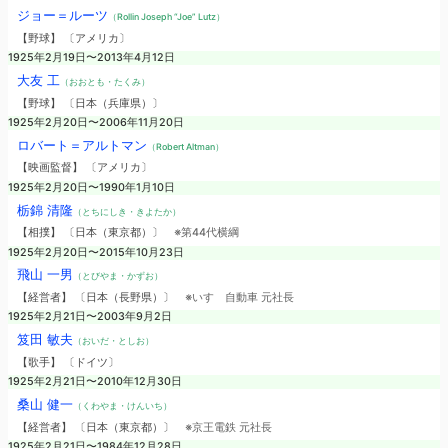
ジョー＝ルーツ
（Rollin Joseph “Joe” Lutz）
【野球】 〔アメリカ〕
1925年2月19日〜2013年4月12日
大友 工
（おおとも・たくみ）
【野球】 〔日本（兵庫県）〕
1925年2月20日〜2006年11月20日
ロバート＝アルトマン
（Robert Altman）
【映画監督】 〔アメリカ〕
1925年2月20日〜1990年1月10日
栃錦 清隆
（とちにしき・きよたか）
【相撲】 〔日本（東京都）〕
※第44代横綱
1925年2月20日〜2015年10月23日
飛山 一男
（とびやま・かずお）
【経営者】 〔日本（長野県）〕
※いすゞ自動車 元社長
1925年2月21日〜2003年9月2日
笈田 敏夫
（おいだ・としお）
【歌手】 〔ドイツ〕
1925年2月21日〜2010年12月30日
桑山 健一
（くわやま・けんいち）
【経営者】 〔日本（東京都）〕
※京王電鉄 元社長
1925年2月21日〜1984年12月28日