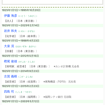
1925年1月1日〜1995年10月20日
伊藤 海彦
（いとう・うみひこ）
【詩人】 〔日本（東京都）〕
1925年1月1日〜2025年2月14日
岩井 和夫
（いわい・かずお）
【化学者】 〔日本（岐阜県）〕
1925年1月1日〜1998年4月23日
大泉 滉
（おおいずみ・あきら）
【俳優】 〔日本（東京都）〕
1925年1月1日〜2012年5月15日
樫尾 俊雄
（かしお・としお）
【発明家、経営者】 〔日本（東京都）〕
※カシオ計算機 元会長
1925年1月1日〜2014年9月23日
古賀 義根
（こが・よしね）
【経営者】 〔日本（佐賀県）〕
※東陶機器（TOTO） 元社長
1925年1月1日〜2015年2月23日
四島 司
（ししま・つかさ）
【経営者】 〔日本（福岡県）〕
※福岡シティ銀行 元頭取
1925年1月1日〜2003年5月12日