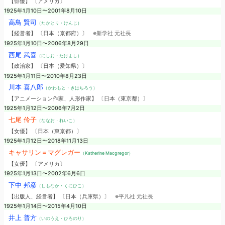
【俳優】 〔アメリカ〕
1925年1月10日〜2001年8月10日
高鳥 賢司
（たかとり・けんじ）
【経営者】 〔日本（京都府）〕
※新学社 元社長
1925年1月10日〜2006年8月29日
西尾 武喜
（にしお・たけよし）
【政治家】 〔日本（愛知県）〕
1925年1月11日〜2010年8月23日
川本 喜八郎
（かわもと・きはちろう）
【アニメーション作家、人形作家】 〔日本（東京都）〕
1925年1月12日〜2006年7月2日
七尾 伶子
（ななお・れいこ）
【女優】 〔日本（東京都）〕
1925年1月12日〜2018年11月13日
キャサリン＝マグレガー
（Katherine Macgregor）
【女優】 〔アメリカ〕
1925年1月13日〜2002年6月6日
下中 邦彦
（しもなか・くにひこ）
【出版人、経営者】 〔日本（兵庫県）〕
※平凡社 元社長
1925年1月14日〜2015年4月10日
井上 普方
（いのうえ・ひろのり）