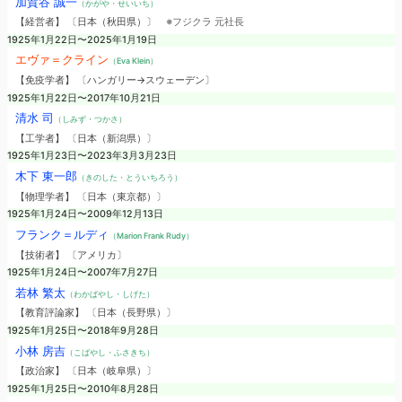
加賀谷 誠一
（かがや・せいいち）
【経営者】 〔日本（秋田県）〕
※フジクラ 元社長
1925年1月22日〜2025年1月19日
エヴァ＝クライン
（Eva Klein）
【免疫学者】 〔ハンガリー→スウェーデン〕
1925年1月22日〜2017年10月21日
清水 司
（しみず・つかさ）
【工学者】 〔日本（新潟県）〕
1925年1月23日〜2023年3月3月23日
木下 東一郎
（きのした・とういちろう）
【物理学者】 〔日本（東京都）〕
1925年1月24日〜2009年12月13日
フランク＝ルディ
（Marion Frank Rudy）
【技術者】 〔アメリカ〕
1925年1月24日〜2007年7月27日
若林 繁太
（わかばやし・しげた）
【教育評論家】 〔日本（長野県）〕
1925年1月25日〜2018年9月28日
小林 房吉
（こばやし・ふさきち）
【政治家】 〔日本（岐阜県）〕
1925年1月25日〜2010年8月28日