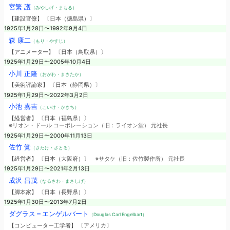
宮繁 護
（みやしげ・まもる）
【建設官僚】 〔日本（徳島県）〕
1925年1月28日〜1992年9月4日
森 康二
（もり・やすじ）
【アニメーター】 〔日本（鳥取県）〕
1925年1月29日〜2005年10月4日
小川 正隆
（おがわ・まさたか）
【美術評論家】 〔日本（静岡県）〕
1925年1月29日〜2022年3月2日
小池 嘉吉
（こいけ・かきち）
【経営者】 〔日本（福島県）〕
※リオン・ドール コーポレーション（旧：ライオン堂） 元社長
1925年1月29日〜2000年11月13日
佐竹 覚
（さたけ・さとる）
【経営者】 〔日本（大阪府）〕
※サタケ（旧：佐竹製作所） 元社長
1925年1月29日〜2021年2月13日
成沢 昌茂
（なるさわ・まさしげ）
【脚本家】 〔日本（長野県）〕
1925年1月30日〜2013年7月2日
ダグラス＝エンゲルバート
（Douglas Carl Engelbart）
【コンピューター工学者】 〔アメリカ〕