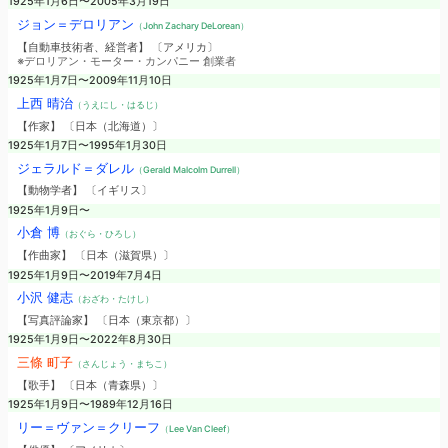
1925年1月6日〜2005年3月19日
ジョン＝デロリアン
（John Zachary DeLorean）
【自動車技術者、経営者】 〔アメリカ〕
※デロリアン・モーター・カンパニー 創業者
1925年1月7日〜2009年11月10日
上西 晴治
（うえにし・はるじ）
【作家】 〔日本（北海道）〕
1925年1月7日〜1995年1月30日
ジェラルド＝ダレル
（Gerald Malcolm Durrell）
【動物学者】 〔イギリス〕
1925年1月9日〜
小倉 博
（おぐら・ひろし）
【作曲家】 〔日本（滋賀県）〕
1925年1月9日〜2019年7月4日
小沢 健志
（おざわ・たけし）
【写真評論家】 〔日本（東京都）〕
1925年1月9日〜2022年8月30日
三條 町子
（さんじょう・まちこ）
【歌手】 〔日本（青森県）〕
1925年1月9日〜1989年12月16日
リー＝ヴァン＝クリーフ
（Lee Van Cleef）