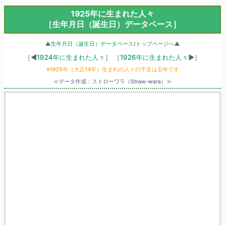
1925年に生まれた人々
［生年月日（誕生日）データベース］
▲
生年月日（誕生日）データベース
/トップページへ▲
［◀
1924年に生まれた人々
］
［
1926年に生まれた人々
▶］
※1925年（大正14年）生まれの人々の干支は丑年です
≪データ作成：ストローワラ（Straw-wara）≫