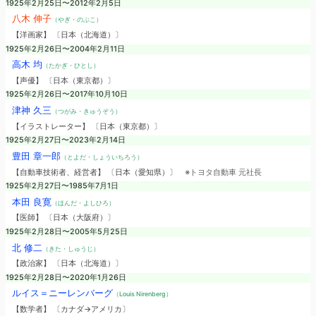
1925年2月25日〜2012年2月5日
八木 伸子
（やぎ・のぶこ）
【洋画家】 〔日本（北海道）〕
1925年2月26日〜2004年2月11日
高木 均
（たかぎ・ひとし）
【声優】 〔日本（東京都）〕
1925年2月26日〜2017年10月10日
津神 久三
（つがみ・きゅうぞう）
【イラストレーター】 〔日本（東京都）〕
1925年2月27日〜2023年2月14日
豊田 章一郎
（とよだ・しょういちろう）
【自動車技術者、経営者】 〔日本（愛知県）〕
※トヨタ自動車 元社長
1925年2月27日〜1985年7月1日
本田 良寛
（ほんだ・よしひろ）
【医師】 〔日本（大阪府）〕
1925年2月28日〜2005年5月25日
北 修二
（きた・しゅうじ）
【政治家】 〔日本（北海道）〕
1925年2月28日〜2020年1月26日
ルイス＝ニーレンバーグ
（Louis Nirenberg）
【数学者】 〔カナダ→アメリカ〕