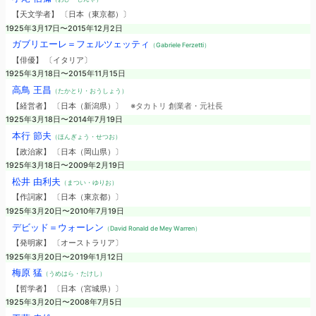
【天文学者】 〔日本（東京都）〕
1925年3月17日〜2015年12月2日
ガブリエーレ＝フェルツェッティ
（Gabriele Ferzetti）
【俳優】 〔イタリア〕
1925年3月18日〜2015年11月15日
高鳥 王昌
（たかとり・おうしょう）
【経営者】 〔日本（新潟県）〕
※タカトリ 創業者・元社長
1925年3月18日〜2014年7月19日
本行 節夫
（ほんぎょう・せつお）
【政治家】 〔日本（岡山県）〕
1925年3月18日〜2009年2月19日
松井 由利夫
（まつい・ゆりお）
【作詞家】 〔日本（東京都）〕
1925年3月20日〜2010年7月19日
デビッド＝ウォーレン
（David Ronald de Mey Warren）
【発明家】 〔オーストラリア〕
1925年3月20日〜2019年1月12日
梅原 猛
（うめはら・たけし）
【哲学者】 〔日本（宮城県）〕
1925年3月20日〜2008年7月5日