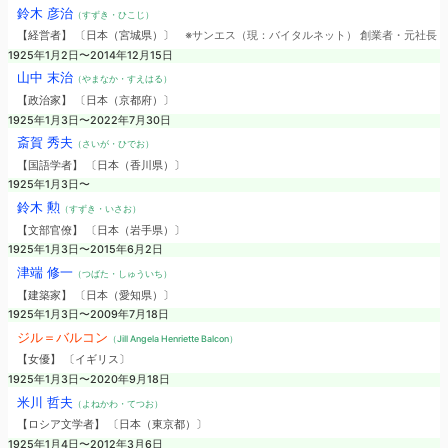
鈴木 彦治
（すずき・ひこじ）
【経営者】 〔日本（宮城県）〕
※サンエス（現：バイタルネット） 創業者・元社長
1925年1月2日〜2014年12月15日
山中 末治
（やまなか・すえはる）
【政治家】 〔日本（京都府）〕
1925年1月3日〜2022年7月30日
斎賀 秀夫
（さいが・ひでお）
【国語学者】 〔日本（香川県）〕
1925年1月3日〜
鈴木 勲
（すずき・いさお）
【文部官僚】 〔日本（岩手県）〕
1925年1月3日〜2015年6月2日
津端 修一
（つばた・しゅういち）
【建築家】 〔日本（愛知県）〕
1925年1月3日〜2009年7月18日
ジル＝バルコン
（Jill Angela Henriette Balcon）
【女優】 〔イギリス〕
1925年1月3日〜2020年9月18日
米川 哲夫
（よねかわ・てつお）
【ロシア文学者】 〔日本（東京都）〕
1925年1月4日〜2012年3月6日