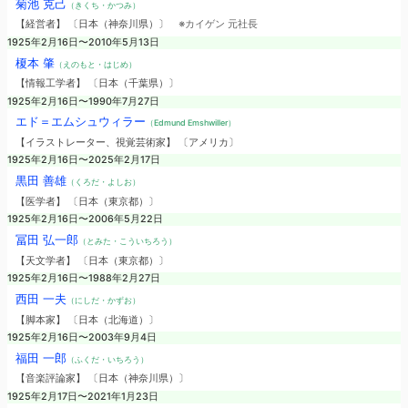
菊池 克己
（きくち・かつみ）
【経営者】 〔日本（神奈川県）〕
※カイゲン 元社長
1925年2月16日〜2010年5月13日
榎本 肇
（えのもと・はじめ）
【情報工学者】 〔日本（千葉県）〕
1925年2月16日〜1990年7月27日
エド＝エムシュウィラー
（Edmund Emshwiller）
【イラストレーター、視覚芸術家】 〔アメリカ〕
1925年2月16日〜2025年2月17日
黒田 善雄
（くろだ・よしお）
【医学者】 〔日本（東京都）〕
1925年2月16日〜2006年5月22日
冨田 弘一郎
（とみた・こういちろう）
【天文学者】 〔日本（東京都）〕
1925年2月16日〜1988年2月27日
西田 一夫
（にしだ・かずお）
【脚本家】 〔日本（北海道）〕
1925年2月16日〜2003年9月4日
福田 一郎
（ふくだ・いちろう）
【音楽評論家】 〔日本（神奈川県）〕
1925年2月17日〜2021年1月23日