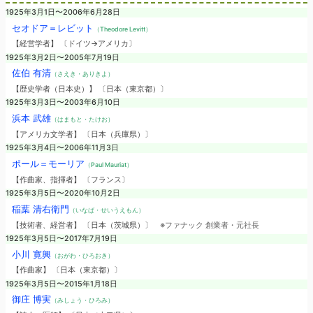
1925年3月1日〜2006年6月28日
セオドア＝レビット
（Theodore Levitt）
【経営学者】 〔ドイツ→アメリカ〕
1925年3月2日〜2005年7月19日
佐伯 有清
（さえき・ありきよ）
【歴史学者（日本史）】 〔日本（東京都）〕
1925年3月3日〜2003年6月10日
浜本 武雄
（はまもと・たけお）
【アメリカ文学者】 〔日本（兵庫県）〕
1925年3月4日〜2006年11月3日
ポール＝モーリア
（Paul Mauriat）
【作曲家、指揮者】 〔フランス〕
1925年3月5日〜2020年10月2日
稲葉 清右衛門
（いなば・せいうえもん）
【技術者、経営者】 〔日本（茨城県）〕
※ファナック 創業者・元社長
1925年3月5日〜2017年7月19日
小川 寛興
（おがわ・ひろおき）
【作曲家】 〔日本（東京都）〕
1925年3月5日〜2015年1月18日
御庄 博実
（みしょう・ひろみ）