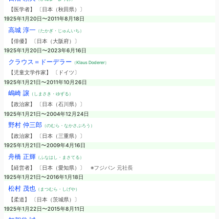
【医学者】 〔日本（秋田県）〕
1925年1月20日〜2011年8月18日
高城 淳一
（たかぎ・じゅんいち）
【俳優】 〔日本（大阪府）〕
1925年1月20日〜2023年6月16日
クラウス＝ドーデラー
（Klaus Doderer）
【児童文学作家】 〔ドイツ〕
1925年1月21日〜2011年10月26日
嶋崎 譲
（しまさき・ゆずる）
【政治家】 〔日本（石川県）〕
1925年1月21日〜2004年12月24日
野村 仲三郎
（のむら・なかさぶろう）
【政治家】 〔日本（三重県）〕
1925年1月21日〜2009年4月16日
舟橋 正輝
（ふなはし・まさてる）
【経営者】 〔日本（愛知県）〕
※フジパン 元社長
1925年1月21日〜2016年1月18日
松村 茂也
（まつむら・しげや）
【柔道】 〔日本（茨城県）〕
1925年1月22日〜2015年8月11日