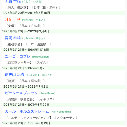
工藤 幸雄
（くどう・ゆきお）
【詩人、翻訳家】 〔日本（旧・満州）〕
1925年3月20日〜2015年5月10日
月丘 千秋
（つきおか・ちあき）
【女優】 〔日本（広島県）〕
1925年3月20日〜2023年3月4日
富岡 幸雄
（とみおか・ゆきお）
【租税学者】 〔日本（山梨県）〕
1925年3月21日〜1964年11月6日
ユーゴ＝コブレ
（Hugo Koblet）
【自転車レーサー】 〔スイス〕
1925年3月21日〜1977年9月2日
信夫山 治貞
（しのぶやま・はるさだ）
【相撲】 〔日本（福島県）〕
1925年3月21日〜2022年7月2日
ピーター＝ブルック
（Peter Brook）
【演出家、映画監督】 〔イギリス〕
1925年3月21日〜1974年6月22日
カール＝ホルムストレーム
（Karl Holmström）
【ノルディックスキー/ジャンプ】 〔スウェーデン〕
1925年3月23日〜1993年9月19日