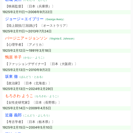
【映画監督】 〔日本（兵庫県）〕
1925年2月11日〜2006年9月22日
ジョージ＝エイブリー
（George Avery）
【陸上競技/三段跳び】 〔オーストラリア〕
1925年2月11日〜2013年7月24日
バージニア＝ジョンソン
（Virginia E. Johnson）
【心理学者】 〔アメリカ〕
1925年2月12日〜1991年3月18日
鴨居 羊子
（かもい・ようこ）
【ファッションデザイナー】 〔日本（大阪府）〕
1925年2月13日〜2010年9月2日
坂東 徹
（ばんどう・とおる）
【政治家】 〔日本（北海道）〕
1925年2月13日〜2024年2月29日
もろさわ ようこ
（もろさわ・ようこ）
【女性史研究家】 〔日本（長野県）〕
1925年2月14日〜2009年4月5日
近藤 義郎
（こんどう・よしろう）
【考古学者】 〔日本（栃木県）〕
1925年2月15日〜2004年5月10日