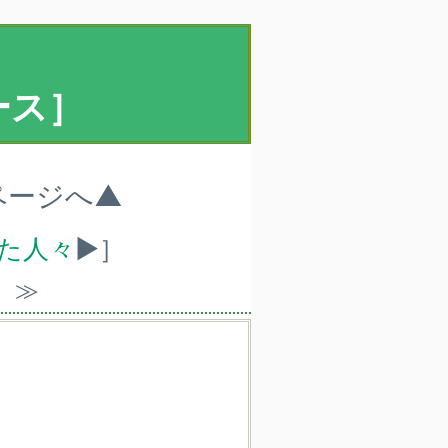
ース］
ページへ▲
れた人々
▶］
）≫