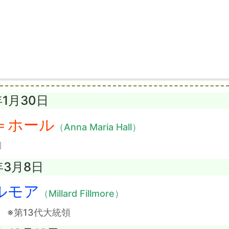
年1月30日
＝ホール
（Anna Maria Hall）
〕
年3月8日
ルモア
（Millard Fillmore）
〕
※第13代大統領