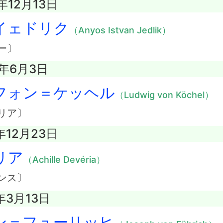
年12月13日
イェドリク
（Anyos Istvan Jedlik）
ー〕
7年6月3日
フォン＝ケッヘル
（Ludwig von Köchel）
リア〕
年12月23日
リア
（Achille Devéria）
ンス〕
年3月13日
ン＝フューリッヒ