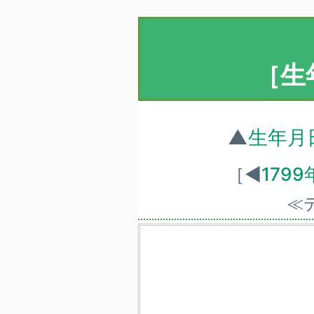
［生
▲
生年月
［◀
179
≪