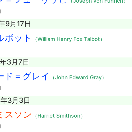
（Joseph von Führich）
〕
7年9月17日
ルボット
（William Henry Fox Talbot）
5年3月7日
ード＝グレイ
（John Edward Gray）
〕
4年3月3日
ミスソン
（Harriet Smithson）
〕