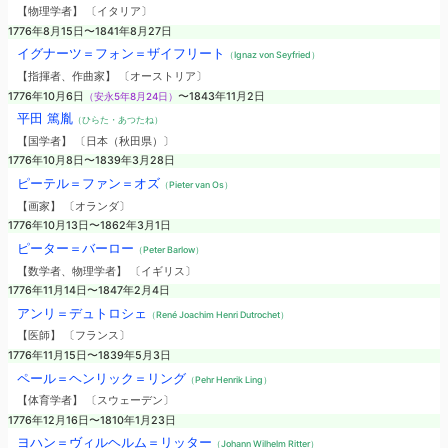
【物理学者】 〔イタリア〕
1776年8月15日〜1841年8月27日
イグナーツ＝フォン＝ザイフリート
（Ignaz von Seyfried）
【指揮者、作曲家】 〔オーストリア〕
1776年10月6日
（安永5年8月24日）
〜1843年11月2日
平田 篤胤
（ひらた・あつたね）
【国学者】 〔日本（秋田県）〕
1776年10月8日〜1839年3月28日
ピーテル＝ファン＝オズ
（Pieter van Os）
【画家】 〔オランダ〕
1776年10月13日〜1862年3月1日
ピーター＝バーロー
（Peter Barlow）
【数学者、物理学者】 〔イギリス〕
1776年11月14日〜1847年2月4日
アンリ＝デュトロシェ
（René Joachim Henri Dutrochet）
【医師】 〔フランス〕
1776年11月15日〜1839年5月3日
ペール＝ヘンリック＝リング
（Pehr Henrik Ling）
【体育学者】 〔スウェーデン〕
1776年12月16日〜1810年1月23日
ヨハン＝ヴィルヘルム＝リッター
（Johann Wilhelm Ritter）