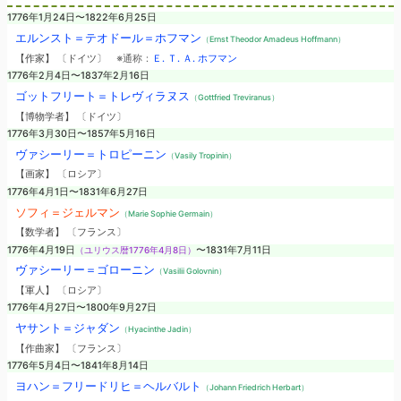
1776年1月24日〜1822年6月25日
エルンスト＝テオドール＝ホフマン
（Ernst Theodor Amadeus Hoffmann）
【作家】 〔ドイツ〕
※通称：
Ｅ. Ｔ. Ａ. ホフマン
1776年2月4日〜1837年2月16日
ゴットフリート＝トレヴィラヌス
（Gottfried Treviranus）
【博物学者】 〔ドイツ〕
1776年3月30日〜1857年5月16日
ヴァシーリー＝トロピーニン
（Vasily Tropinin）
【画家】 〔ロシア〕
1776年4月1日〜1831年6月27日
ソフィ＝ジェルマン
（Marie Sophie Germain）
【数学者】 〔フランス〕
1776年4月19日
（ユリウス暦1776年4月8日）
〜1831年7月11日
ヴァシーリー＝ゴローニン
（Vasilii Golovnin）
【軍人】 〔ロシア〕
1776年4月27日〜1800年9月27日
ヤサント＝ジャダン
（Hyacinthe Jadin）
【作曲家】 〔フランス〕
1776年5月4日〜1841年8月14日
ヨハン＝フリードリヒ＝ヘルバルト
（Johann Friedrich Herbart）