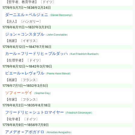
【哲学者、教育学者】 〔ドイツ〕
1776年5月7日〜1836年2月24日
ダーニエル＝ベルジェニ
（Dániel Berzsenyi）
【詩人】 〔ハンガリー〕
1776年6月11日〜1837年3月31日
ジョン＝コンスタブル
（John Constable）
【画家】 〔イギリス〕
1776年6月12日〜1847年7月16日
カール＝フリードリヒ＝ブルダッハ
（Karl Friedrich Burdach）
【生理学者】 〔ドイツ〕
1776年6月12日〜1842年3月19日
ピエール＝レヴォワル
（Pierre Henri Révoil）
【画家】 〔フランス〕
1776年7月1日〜1852年3月5日
ソフィー＝ゲイ
（Sophie Gay）
【作家】 〔フランス〕
1776年8月2日〜1835年8月18日
フリードリヒ＝シュトロマイヤー
（Friedrich Stromeyer）
【化学者】 〔ドイツ〕
1776年8月9日〜1856年7月9日
アメデオ＝アボガドロ
（Amedeo Avogadro）