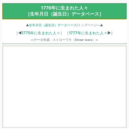
1776年に生まれた人々
［生年月日（誕生日）データベース］
▲
生年月日（誕生日）データベース
/トップページへ▲
［◀
1775年に生まれた人々
］
［
1777年に生まれた人々
▶］
≪データ作成：ストローワラ（Straw-wara）≫